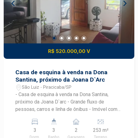
Acabamentos de qualidade e boa ventilação
natural. - Proximidade de áreas verdes,
proporcionando um ambiente agradável e
saudável. - Segurança e tranquilidade,
características marcantes do bairro Campestre.
Entre em contato e agende uma visita! Valor e
Condições: Consulte-nos para mais informações
R$ 520.000,00 V
sobre valor e condições de pagamento. Seu novo
lar espera por você!
Casa de esquina à venda na Dona
Santina, próximo da Joana D`Arc
São Luiz - Piracicaba/SP
- Casa de esquina à venda na Dona Santina,
próximo da Joana D`arc - Grande fluxo de
pessoas, carros e linha de ônibus - Imóvel com
135,15 m² de construção e 253,34 m² de terreno
- A residência possuí duas casas, sendo a
3
3
2
253 m²
principal com 02 quartos, sala ampla e cozinha,
Dorm.
Banho
Garagens
Terreno