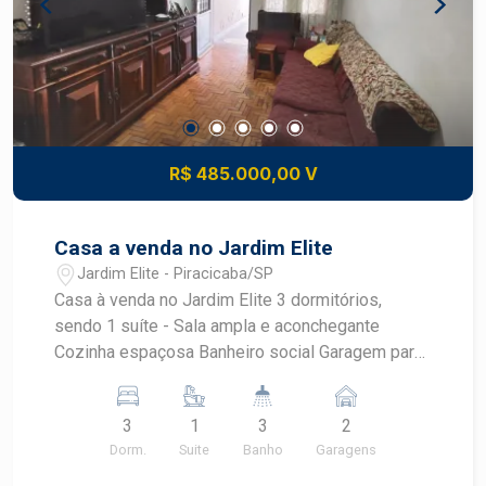
R$ 485.000,00 V
Casa a venda no Jardim Elite
Jardim Elite - Piracicaba/SP
Casa à venda no Jardim Elite 3 dormitórios,
sendo 1 suíte - Sala ampla e aconchegante
Cozinha espaçosa Banheiro social Garagem para
2 carros Excelente opção para morar com
conforto Localização em um dos bairros mais
3
1
3
2
valorizados da cidade Estuda financiamento -
Dorm.
Suite
Banho
Garagens
Aceita uso de FGTS Entre em contato para mais
informações e agende sua visita!