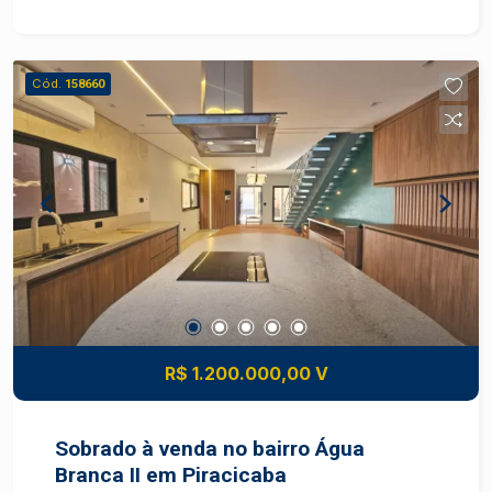
distribuídos, garantindo praticidade no dia a dia. -
Garagens: 2 vagas de garagem, proporcionando
segurança e comodidade para seus veículos. -
Cód.
158660
Área Construída: 120,58 m², perfeitamente
distribuídos para otimizar o espaço e a
funcionalidade da casa. - Área do Terreno: 125,00
m². Diferenciais: - Localização privilegiada,
próximo a escolas, comércios e serviços
essenciais, facilitando o dia a dia.
R$ 1.200.000,00 V
Sobrado à venda no bairro Água
Branca II em Piracicaba