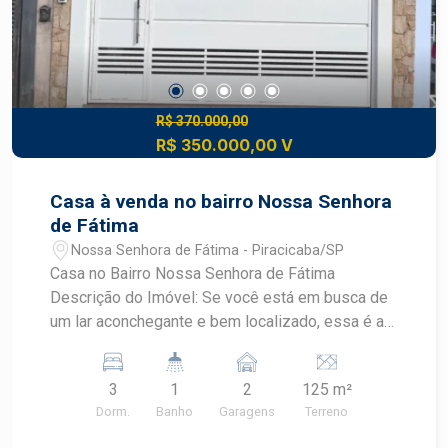
R$ 370.000,00
R$ 350.000,00 V
Casa à venda no bairro Nossa Senhora
de Fátima
Nossa Senhora de Fátima - Piracicaba/SP
Casa no Bairro Nossa Senhora de Fátima
Descrição do Imóvel: Se você está em busca de
um lar aconchegante e bem localizado, essa é a
oportunidade perfeita! Apresentamos uma casa à
venda no bairro Nossa Senhora de Fátima, em
3
1
2
125 m²
Piracicaba/SP. - Dormitórios: 3 amplos
Dorm.
Banho
Garagens
Terreno
dormitórios, oferecendo conforto e privacidade
para toda a família. - um banheiro bem