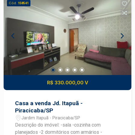
Cód.
158541
os futuros proprietários, tornando o imóvel uma
excelente oportunidade tanto para quem busca
uma residência pronta para morar quanto para
investidores que desejam transformar o espaço
em um endereço comercial de destaque.
Destaques do imóvel: * 3 dormitórios, sendo 1
suíte * Sala ampla com excelente integração dos
ambientes * Cozinha funcional * Lavanderia
coberta externa * Quintal amplo com múltiplas
possibilidades de uso * Pisos novos * Projeto
de iluminação * Infraestrutura preparada para
R$ 330.000,00 V
instalação de ar-condicionado * Espaço para
recuo e estacionamento de veículos * Excelente
potencial para uso residencial ou comercial
Casa a venda Jd. Itapuã -
Agende sua visita e descubra todo o potencial
Piracicaba/SP
deste imóvel!
Jardim Itapuã - Piracicaba/SP
Descrição do imóvel: -sala -cozinha com
planejados -2 dormitórios com armários -