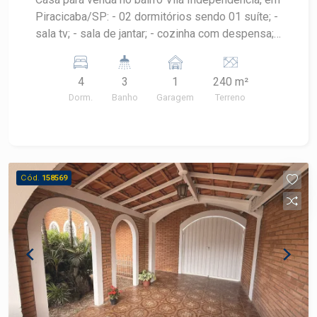
Piracicaba/SP: - 02 dormitórios sendo 01 suíte; -
sala tv; - sala de jantar; - cozinha com despensa; -
edícula com 02 dormitórios; - 03 banheiros: suíte,
social e da edícula; - quintal com churrasqueira; -
4
3
1
240 m²
01 vaga.
Dorm.
Banho
Garagem
Terreno
Cód.
158569