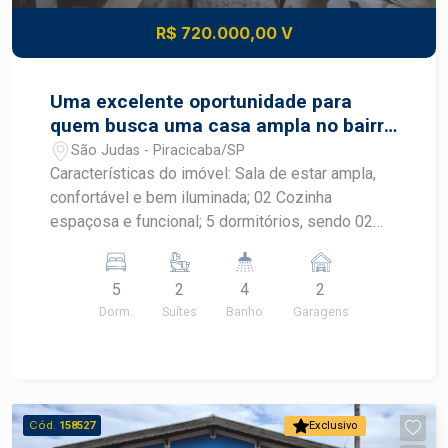
R$ 720.000,00 V
Uma excelente oportunidade para
quem busca uma casa ampla no bairro
São Judas em Piracicaba !!
São Judas - Piracicaba/SP
Características do imóvel: Sala de estar ampla,
confortável e bem iluminada; 02 Cozinha
espaçosa e funcional; 5 dormitórios, sendo 02
suítes; 04 banheiros; Garagem para 02 veículos;
Piscina, ideal para momentos de lazer; Edícula
5
2
4
2
com sala, cozinha e 02 dormitórios Quintal amplo,
Dorm.
Suítes
Banho
Garagens
proporcionando mais espaço e versatilidade;
Ambientes bem distribuídos, com excelente
iluminação e ventilação natural. São Judas é um
dos bairros mais tradicionais de Piracicaba,
oferecendo localização estratégica, fácil acesso
Cód.
158527
Exclusivo
às principais vias da cidade e infraestrutura