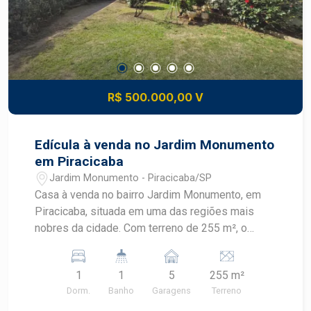
R$ 500.000,00 V
Edícula à venda no Jardim Monumento
em Piracicaba
Jardim Monumento - Piracicaba/SP
Casa à venda no bairro Jardim Monumento, em
Piracicaba, situada em uma das regiões mais
nobres da cidade. Com terreno de 255 m², o
imóvel oferece ambientes amplos, quintal
arborizado e uma edícula, proporcionando
1
1
5
255 m²
conforto, funcionalidade e excelente potencial
Dorm.
Banho
Garagens
Terreno
para diferentes estilos de vida.