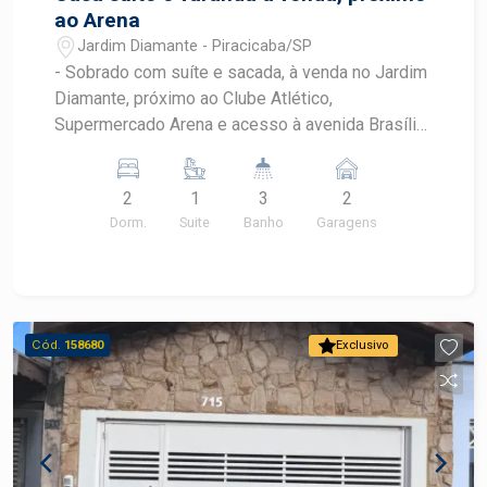
ao Arena
Jardim Diamante - Piracicaba/SP
- Sobrado com suíte e sacada, à venda no Jardim
Diamante, próximo ao Clube Atlético,
Supermercado Arena e acesso à avenida Brasília
- A casa conta com 02 quartos, sendo 01 suíte,
com sacada e armários - O terreno tem 142,27 m²
2
1
3
2
e a construção 180,53 m² - O imóvel tem portão
Dorm.
Suite
Banho
Garagens
automático, salas amplas para até 02 ambientes -
no piso inferior, a casa abriga copa-cozinha com
armários, lavanderia e quintal
Cód.
158680
Exclusivo