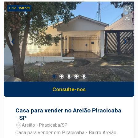
área construída, o imóvel oferece ambientes bem
Cód.
158778
distribuídos e excelente aproveitamento dos
espaços. A edícula é um grande diferencial, ideal
para receber familiares, criar um espaço
independente para hóspedes, home office ou
para a finalidade que desejar.
Consulte-nos
Casa para vender no Areião Piracicaba
- SP
Areião - Piracicaba/SP
Casa para vender em Piracicaba - Bairro Areião