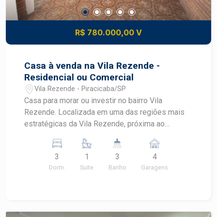
R$ 780.000,00 V
Casa à venda na Vila Rezende -
Residencial ou Comercial
Vila Rezende - Piracicaba/SP
Casa para morar ou investir no bairro Vila
Rezende. Localizada em uma das regiões mais
estratégicas da Vila Rezende, próxima ao
tradicional Hospital dos Fornecedores de Cana, a
casa oferece excelente visibilidade, fácil acesso
3
1
3
4
e grande potencial para clínicas, consultórios,
Dorm.
Suite
Banho
Garagens
escritórios, coworkings, sedes empresariais ou
prestação de serviços em geral. O imóvel foi
completamente repaginado, recebendo
acabamentos atualizados e melhorias que
proporcionam, funcionalidade e praticidade para