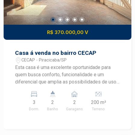
R$ 370.000,00 V
Casa á venda no bairro CECAP
CECAP - Piracicaba/SP
Esta casa é uma excelente oportunidade para
quem busca conforto, funcionalidade e um
diferencial que amplia as possibilidades de uso
do imóvel. Terreno: 200 m²; Área construída: 123
m²; 2 dormitórios; Sala para 2 ambientes, com
3
2
2
200 m²
ótimo espaço para receber familiares e amigos;
Dorm.
Banho
Garagens
Terreno
Cozinha com armários; Banheiro social; Área de
serviço; Amplo quintal; Edícula nos fundos,
composta por: 1 dormitório; Sala; Cozinha;
Banheiro; Com 200 m² de terreno e 123 m² de