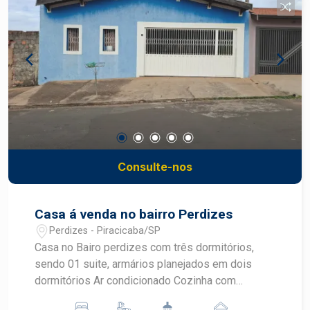
completa, com escolas, supermercados,
farmácias, comércios e serviços que
proporcionam praticidade e qualidade de vida no
dia a dia. Uma excelente oportunidade para quem
busca uma casa ampla, confortável e bem
localizada no bairro São Judas, reunindo espaço,
funcionalidade e lazer para toda a família.
Construa seu futuro com quem é agente de
desenvolvimento do mercado imobiliário de
Piracicaba. Agende sua visita.
Consulte-nos
Casa á venda no bairro Perdizes
Perdizes - Piracicaba/SP
Casa no Bairo perdizes com três dormitórios,
sendo 01 suite, armários planejados em dois
dormitórios Ar condicionado Cozinha com
armários Banheiro com box blindex Sala Garagem