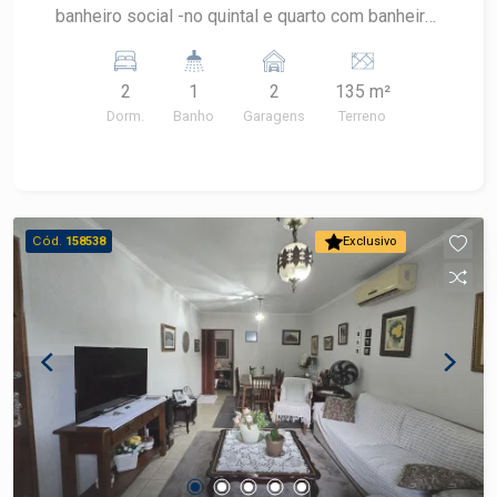
banheiro social -no quintal e quarto com banheiro
- espaço gourmet -garagem para 2 veículos *
Consulte um especialista Frias Neto! Agende sua
2
1
2
135 m²
visita.
Dorm.
Banho
Garagens
Terreno
Cód.
158538
Exclusivo