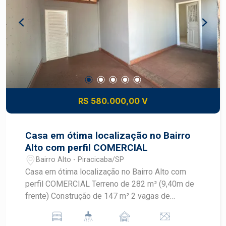
mercado imobiliário de Piracicaba. Agende sua
vida. Com ruas arborizadas e um ambiente
visita.
familiar, o bairro oferece uma ótima opção para
quem busca sossego sem abrir mão da
comodidade de estar próximo ao centro da
cidade. Não perca essa oportunidade! Agende
uma visita e venha conhecer pessoalmente essa
charmosa casa que pode ser o seu novo lar. Entre
em contato conosco e descubra todos os
R$ 580.000,00 V
detalhes. Estamos à disposição para ajudar você
a realizar o sonho da casa própria!
Casa em ótima localização no Bairro
Alto com perfil COMERCIAL
Bairro Alto - Piracicaba/SP
Casa em ótima localização no Bairro Alto com
perfil COMERCIAL Terreno de 282 m² (9,40m de
frente) Construção de 147 m² 2 vagas de
garagem, sendo 1 coberta (espaço para fazer
recuo de estacionamento 3 dormitórios 1