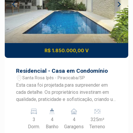
R$ 1.850.000,00 V
Residencial - Casa em Condomínio
Santa Rosa Ipês - Piracicaba/SP
Esta casa foi projetada para surpreender em
cada detalhe. Os proprietários investiram em
qualidade, praticidade e sofisticação, criando um
ambiente acolhedor, moderno e funcional. Com
pé-direito alto e amplos ambientes
3
4
4
325m²
envidraçados, a luz natural é protagonista em
Dorm.
Banho
Garagens
Terreno
todos os espaços. Destaques do imóvel: