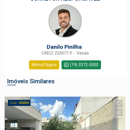
Danilo Pinilha
CRECI 232077-F - Venda
Minha Página
(19) 3372-5000
Imóveis Similares
Cód.
150254