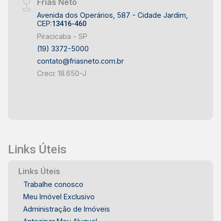
Frias Neto
sua visita e conheça de perto todos os detalhes
Avenida dos Operários, 587 - Cidade Jardim,
deste imóvel exclusivo.
CEP:
13416-460
Piracicaba - SP
(19) 3372-5000
contato@friasneto.com.br
Creci: 18.650-J
Links Úteis
Links Úteis
Trabalhe conosco
Meu Imóvel Exclusivo
Administração de Imóveis