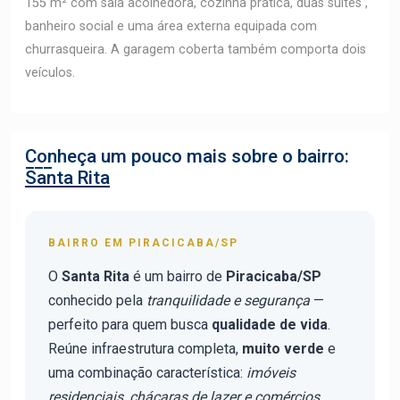
155 m² com sala acolhedora, cozinha prática, duas suítes ,
banheiro social e uma área externa equipada com
churrasqueira. A garagem coberta também comporta dois
veículos.
Conheça um pouco mais sobre o bairro:
Santa Rita
BAIRRO EM PIRACICABA/SP
O
Santa Rita
é um bairro de
Piracicaba/SP
conhecido pela
tranquilidade e segurança
—
perfeito para quem busca
qualidade de vida
.
Reúne infraestrutura completa,
muito verde
e
uma combinação característica:
imóveis
residenciais, chácaras de lazer e comércios