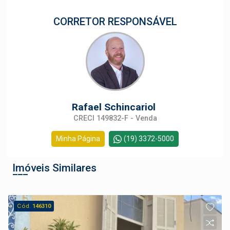
CORRETOR RESPONSÁVEL
Rafael Schincariol
CRECI 149832-F - Venda
Minha Página
(19) 3372-5000
Imóveis Similares
Cód.
146310