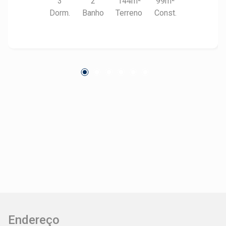
3
2
144m²
99m²
Independência, Burger King, Pão de Açúcar,
Dorm.
Banho
Terreno
Const.
McDonalds, Dom Marino e muitos outros. -
98,50m² de área útil; - 2 dormitórios e 1 edícula
com 1 dormitório; - 2 salas de estar; - 2
cozinhas; - 2 banheiros sociais; - 2 áreas de
serviço. Construa o seu futuro com quem é
agente de desenvolvimento do mercado
imobiliário de Piracicaba. Agende sua visita!
Endereço