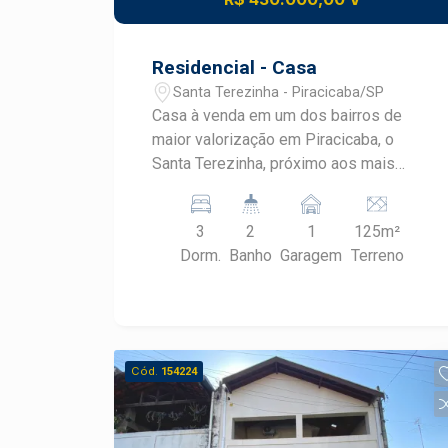
Residencial - Casa
Santa Terezinha - Piracicaba/SP
Casa à venda em um dos bairros de
maior valorização em Piracicaba, o
Santa Terezinha, próximo aos mais
diversos comércios e serviços. Esteja
a poucos metros da Rua Corcovado,
3
2
1
125m²
que liga o bairro às áreas centrais da
Dorm.
Banho
Garagem
Terreno
cidade. Seja vizinho do Bar e
Restaurante do João, Coopbom
Supermercados, Dito Marmitex, entre
outros. - 146,80m² de área útil; - Sala
com painel para TV; - Lavabo; - Cozinha
Cód.
154224
completa; - 3 dormitórios, sendo 1 suíte
com sacada e ar condicionado; -
Lavanderia coberta; - Área gourmet; - 1