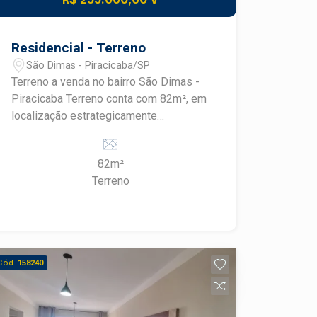
Residencial - Terreno
São Dimas - Piracicaba/SP
Terreno a venda no bairro São Dimas -
Piracicaba Terreno conta com 82m², em
localização estrategicamente
comercial, com alto fluxo de carros e
boa visualização. Em seu entorno conta
82m²
com comércios como: posto de
Terreno
gasolina Shell, Receita federal, Sanitt
entre muitos outros comércios.
Cód.
158240