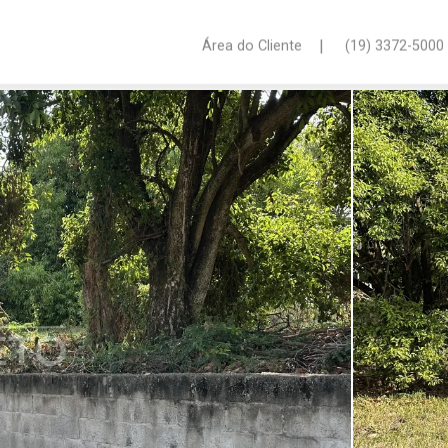
|
Área do Cliente
(19) 3372-5000