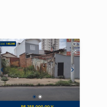
Cód.
145248
R$ 255.000,00 V