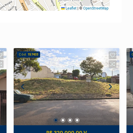
Leaflet
|
©
OpenStreetMap
Cód.
157433
R$ 320.000,00 V