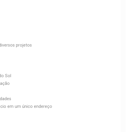
iversos projetos
do Sol
zação
idades
gócio em um único endereço