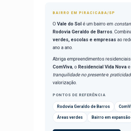
BAIRRO EM PIRACICABA/SP
O
Vale do Sol
é um bairro em
constan
Rodovia Geraldo de Barros
. Combin
verdes, escolas e empresas
ao redo
ano a ano.
Abriga empreendimentos residenciais
ComViva
, o
Residencial Vida Nova
e
tranquilidade no presente
e
praticida
valorização.
PONTOS DE REFERÊNCIA
Rodovia Geraldo de Barros
ComV
Áreas verdes
Bairro em expansão