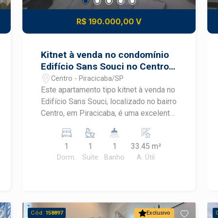
R$ 190.000,00 V
Kitnet à venda no condomínio
Edifício Sans Souci no Centro
de Piracicaba
Centro - Piracicaba/SP
Este apartamento tipo kitnet à venda no
Edifício Sans Souci, localizado no bairro
Centro, em Piracicaba, é uma excelente
opção para quem busca praticidade,
conforto e uma localização estratégica.
1
1
1
33.45 m²
Com ambientes atualizados, móveis
Dorm.
Suite
Banho
A. Útil
planejados e ótimo aproveitamento dos
espaços, o imóvel oferece
funcionalidade para morar ou investir no
Centro de Piracicaba.
CARACTERÍSTICAS DO IMÓVEL - Área
Cód.
158897
Exclusivo