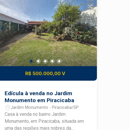
banheiro social - Área de serviço - 1
vaga de garagem - Área útil de 74.16 m²
- Ambientes bem distribuídos e com
excelente aproveitamento dos espaços
DIFERENCIAIS DO IMÓVEL - Planta
funcional que proporciona conforto no
dia a dia - Condomínio com
infraestrutura e segurança - Excelente
distribuição dos ambientes -
Localizado em uma das regiões mais
valorizadas de Piracicaba - Ótima
R$ 500.000,00 V
opção para quem busca praticidade e
qualidade de vida LOCALIZAÇÃO E
ACESSO - Localizado no bairro Jardim
Edícula à venda no Jardim
Elite, em Piracicaba - Fácil acesso à
Monumento em Piracicaba
Avenida Independência - Próximo a
Jardim Monumento - Piracicaba/SP
supermercados, padarias, farmácias,
Casa à venda no bairro Jardim
escolas e academias - Região com
Monumento, em Piracicaba, situada em
ampla oferta de comércios e serviços -
uma das regiões mais nobres da