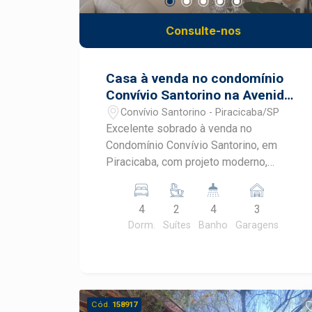
Consulte-nos
Casa à venda no condomínio
Convívio Santorino na Avenida
Dois Córregos em Piracicaba
Convívio Santorino - Piracicaba/SP
Excelente sobrado à venda no
Condomínio Convívio Santorino, em
Piracicaba, com projeto moderno,
ambientes amplos e excelente
distribuição dos espaços. Localizado
4
2
4
3
em uma das regiões de maior
Dorm.
Suítes
Banho
Garagens
crescimento da cidade, o imóvel reúne
conforto, sofisticação e uma completa
área de lazer para toda a família. No
Convívio Santorino, você encontra
segurança, praticidade e qualidade de
Cód.
158917