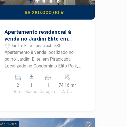
R$ 280.000,00 V
Apartamento residencial à
venda no Jardim Elite em
Piracicaba
Jardim Elite - piracicaba/SP
Apartamento à venda localizado no
bairro Jardim Elite, em Piracicaba.
Localizado no Condomínio Elits Park,
este imóvel oferece ambientes bem
distribuídos, conforto e praticidade em
2
1
1
74.16 m²
uma das regiões mais valorizadas de
Dorm.
Banho
Garagem
A. Útil
Piracicaba, com fácil acesso a uma
completa infraestrutura de comércio e
serviços. CARACTERÍSTICAS DO
IMÓVEL - 2 dormitórios - Sala para 2
ambientes - Cozinha funcional - 1
Cód.
158875