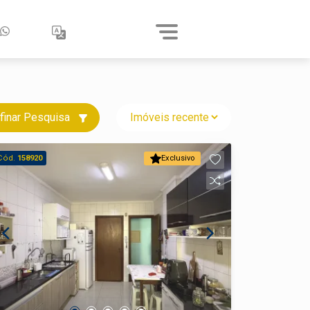
finar Pesquisa
Cód.
158920
Exclusivo