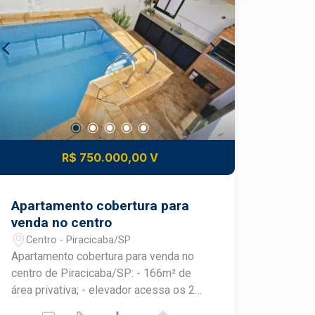
personalização - Quem busca
gourmet com churrasqueira e coifa -
qualidade de vida no bairro Jardim
Escritório - Despensa - Lavanderia -
Monumento, em Piracicaba Esta casa
Quintal com paisagismo - Sistema de
reúne localização privilegiada,
aquecimento com boiler - 4 vagas de
ambientes funcionais e um agradável
garagem, sendo 2 cobertas e 2
espaço externo no bairro Jardim
descobertas - Área construída de 225
Monumento, oferecendo uma excelente
m² - Área do terreno de 245 m²
oportunidade para viver com conforto
DIFERENCIAIS DO IMÓVEL -
em Piracicaba. Frias Neto Consultoria
Arquitetura em estilo neoclássico -
R$ 750.000,00 V
de Imóveis, mais de 37 anos no
Ambientes amplos, integrados e bem
mercado imobiliário de Piracicaba.
iluminados - Excelente padrão de
Agende sua visita.
acabamento - Localização privilegiada
Apartamento cobertura para
dentro do condomínio - Fácil acesso à
venda no centro
portaria e às áreas de lazer - Aceita
Centro - Piracicaba/SP
financiamento e avalia permuta
Apartamento cobertura para venda no
LOCALIZAÇÃO E ACESSO - Localizada
centro de Piracicaba/SP: - 166m² de
no condomínio Park Unimep Taquaral,
área privativa; - elevador acessa os 2
em Piracicaba - Condomínio com
andares do apartamento e também