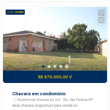
Banheiro externo de apoio à área de lazer. -
Campo de futebol, ideal para partidas recreativas
Cód.
152084
e atividades ao ar livre. - Quadra de areia, perfeita
para vôlei, beach tennis e outras modalidades
esportivas. Ampla área externa com excelente
aproveitamento dos espaços. Ambiente ideal
para moradia, lazer de finais de semana, eventos
familiares e confraternizações. Estrutura
planejada para proporcionar conforto, diversão e
integração com a natureza.
R$ 870.000,00 V
Chacara em condominio
Residencial Vivenda do Sol - Rio das Pedras/SP
Bela chácara disponível para venda no