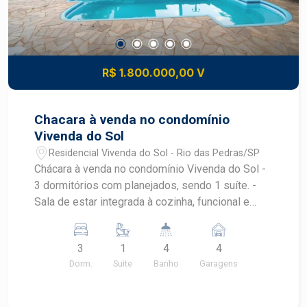
R$ 1.800.000,00 V
Chacara à venda no condomínio
Vivenda do Sol
Residencial Vivenda do Sol - Rio das Pedras/SP
Chácara à venda no condomínio Vivenda do Sol -
3 dormitórios com planejados, sendo 1 suíte. -
Sala de estar integrada à cozinha, funcional e
perfeito para reunir família e amigos. - Sala de TV
no piso superior, separada dos demais
3
1
4
4
ambientes, garantindo mais privacidade e
Dorm.
Suite
Banho
Garagens
tranquilidade. - Piscina para momentos de lazer e
diversão. - Espaço gourmet completo, equipado
para churrascos, confraternizações e eventos. -