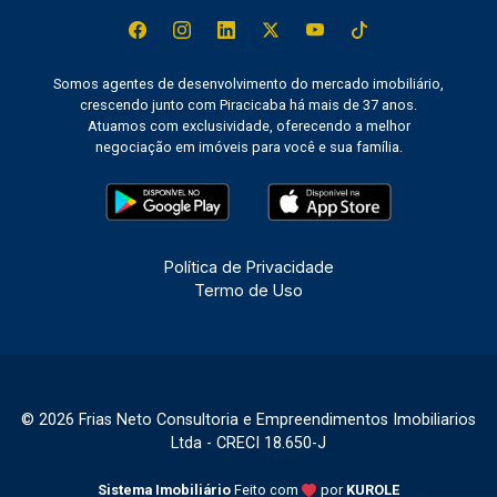
Somos agentes de desenvolvimento do mercado imobiliário,
crescendo junto com Piracicaba há mais de 37 anos.
Atuamos com exclusividade, oferecendo a melhor
negociação em imóveis para você e sua família.
Política de Privacidade
Termo de Uso
© 2026 Frias Neto Consultoria e Empreendimentos Imobiliarios
Ltda - CRECI 18.650-J
Sistema Imobiliário
Feito com
por
KUROLE