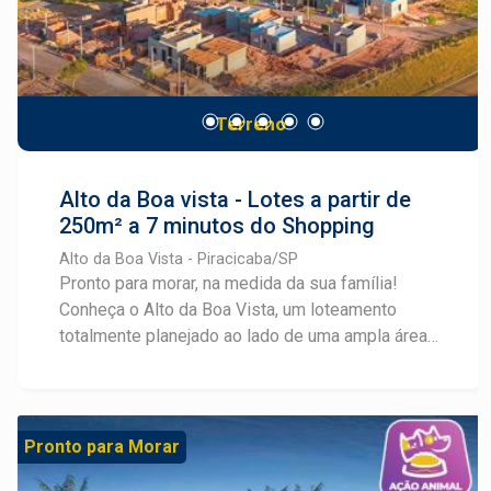
Terreno
Alto da Boa vista - Lotes a partir de
250m² a 7 minutos do Shopping
Alto da Boa Vista - Piracicaba/SP
Pronto para morar, na medida da sua família!
Conheça o Alto da Boa Vista, um loteamento
totalmente planejado ao lado de uma ampla área
verde, com lotes a partir de 250m², para tornar
possível seu projeto de viver com muito conforto
e segurança. A 7 minutos do Shopping Piracicaba,
com fácil acesso pela Rodovia SP-304
Pronto para Morar
(Piracicaba - Águas de São Pedro), o Residencial