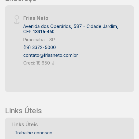
serviços, comércios e áreas de lazer, fazendo
dele uma excelente opção para quem busca
Frias Neto
qualidade de vida e conveniência em um só lugar.
Avenida dos Operários, 587 - Cidade Jardim,
Agende sua visita com um especialista Frias
CEP:
13416-460
Neto e saiba mais!
Piracicaba - SP
(19) 3372-5000
contato@friasneto.com.br
Creci: 18.650-J
Links Úteis
Links Úteis
Trabalhe conosco