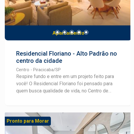
The Gardens fica próximo a serviços, comércio,
escolas e com fácil acesso às principais vias da
cidade ? perfeito para quem busca qualidade de
vida sem abrir mão da praticidade.
Apartamento
Residencial Floriano - Alto Padrão no
centro da cidade
Centro - Piracicaba/SP
Respire fundo e entre em um projeto feito para
você! O Residencial Floriano foi pensado para
quem busca qualidade de vida, no Centro de
Piracicaba, em uma das principais ruas que dá
nome ao empreendimento da Etna Construtora.
Apartamentos de 164m² com até 4 dormitórios,
sendo 2 suítes e 2 semi suítes ou 3 suítes, tal
Pronto para Morar
qual o decorado. Além de ter cozinha com 3
opções de instalação de fogão. Sala com espaço