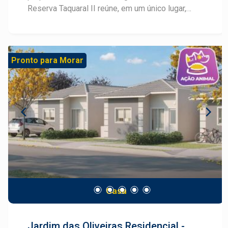
Reserva Taquaral II reúne, em um único lugar,
lazer de um resort, segurança de condomínio
fechado de casas, praticidade de uma boa
localização, bem-estar de morar em uma casa
com cômodos amplos, e ainda a paz que o
Pronto para Morar
contato com a natureza proporciona. São três
opções de casas, todas com suíte, com plantas
que vão de 60 a 67,4m². Os modelos das casas
são: - 2 dormitórios, sendo 1 suíte; - 2
dormitórios, sendo 2 suítes; - 3 dormitórios,
sendo 1 suíte; Viva com exclusividade, converse
com um especialista Frias Neto!
Casa
Jardim das Oliveiras Residencial -