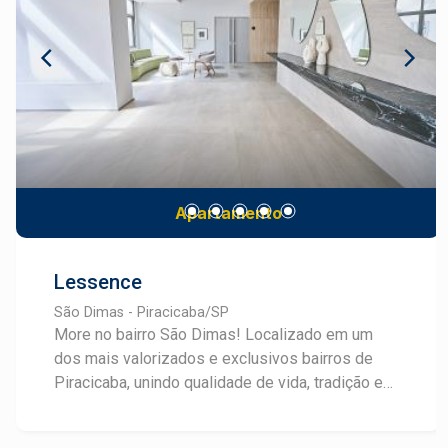
3 ambientes ou 2 ambientes sendo o 3º revertido
para home office. A infraestrutura conta com lazer
completo e áreas comuns 100% decoradas. Um
bônus especial: a construtora oferece grátis o
projeto de decoração de interiores da Arquiteta
Milena Nazatto! Venha viver grandes momentos
e criar memórias especiais com a sua família e
muitos amigos
Apartamento
Lessence
São Dimas - Piracicaba/SP
More no bairro São Dimas! Localizado em um
dos mais valorizados e exclusivos bairros de
Piracicaba, unindo qualidade de vida, tradição e
modernidade em projetos inteligentes próximo
ao melhor que o bairro pode oferecer, um mix