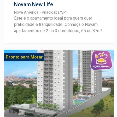
Novam New Life
Nova América - Piracicaba/SP
Este é o apartamento ideal para quem quer
praticidade e tranquilidade! Conheça o Novam,
apartamentos de 2 ou 3 dormitórios, 65 ou 87m²
com plantas inteligentes e flexibilidade de layout,
além de 1 ou 2 vagas na garagem. Localizado no
Nova América, bairro de excelente qualidade de
vida e em rica expansão e valorização, o prédio
Pronto para Morar
está a 3 minutos da Avenida Independência, com
fácil acesso a comércios e serviços e curta
distância do Centro. A previsão de entrega é
dezembro de 2025! E o apartamento será
entregue com: Ambientes internos de lazer
climatizados, áreas de lazer entregues
equipadas e decoradas, infraestrutura splits,
medidores individuais para energia, água e gás,
paisagismo inteligente nas áreas comuns,