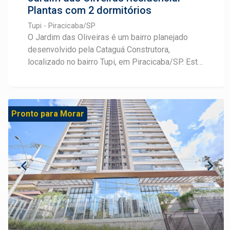
Plantas com 2 dormitórios
Tupi - Piracicaba/SP
O Jardim das Oliveiras é um bairro planejado
desenvolvido pela Cataguá Construtora,
localizado no bairro Tupi, em Piracicaba/SP. Este
empreendimento oferece casas térreas não
geminadas, proporcionando mais privacidade e
conforto aos moradores. As residências
possuem terrenos a partir de 200 m², com
Pronto para Morar
plantas de 48,1 m² e 56,1 m², sendo que a maior
inclui uma suíte. Todas as unidades contam com
previsão de carga para instalação de ar-
condicionado nos quartos e infraestrutura para
placas fotovoltaicas, promovendo
sustentabilidade e economia de energia.