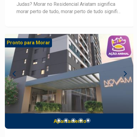
Judas? Morar no Residencial Ariatam significa
morar perto de tudo, morar perto de tudo significa
ter qualidade de vida e ter qualidade de vida é o
mesmo que trazer sossego e segurança para
dentro da sua casa. Os apartamentos do
Residencial Ariatam foram projetados por um dos
Pronto para Morar
arquitetos mais renomados de Piracicaba, Paulo
Belato, em conjunto com João Henrique trazendo
plantas confortáveis, sofisticadas e inteligentes.
Apartamentos de 81m², com varanda gourmet
integrada a cozinha e a sala. 2 opções de plantas
com 3 dormitórios, sendo 1 suíte, ou 2 suítes
com sala estendida. Todos os apartamentos
possuem 2 vagas, além de +de 16 itens de lazer.
Agende sua visita!
Apartamento