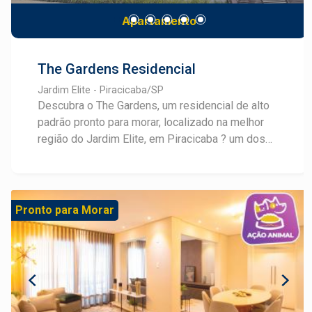
Apartamento
The Gardens Residencial
Jardim Elite - Piracicaba/SP
Descubra o The Gardens, um residencial de alto
padrão pronto para morar, localizado na melhor
região do Jardim Elite, em Piracicaba ? um dos
bairros mais valorizados e desejados da cidade.
Com projeto arquitetônico moderno e
sofisticação em cada detalhe, o empreendimento
ocupa um terreno amplo de 3.797 m² com torre
Pronto para Morar
única e imponente, oferecendo plantas flexíveis
para atender diferentes estilos de vida. O The
Gardens oferece mais de 18 itens de lazer
completos, pensados para todas as idades e
momentos de convivência Situado em uma das
melhores regiões residenciais de Piracicaba, o