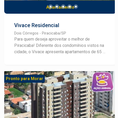
serviço de personalização da unidade e muito
Apartamento
mais! Um novo estilo de vida começa aqui,
converse com um especialista!
Vivace Residencial
Dois Córregos - Piracicaba/SP
Para quem deseja aproveitar o melhor de
Piracicaba! Diferente dos condomínios vistos na
cidade, o Vivace apresenta apartamentos de 65 a
75m², 2 ou 3 dormitórios com 1 suíte, com 4
apartamentos por andar. Um endereço
privilegiado que reúne valorização e
transformação, em um bairro em expansão para
Pronto para Morar
investir ou morar bem: Ao lado do Delta
Supermercados e a 5 minutos da Avenida
Independência. No Vivace você encontra o lazer
ideal para viver com conforto, criando novas
experiências em família: espaço gourmet, fitness
externo, pet place, brinquedoteca, espaço office,