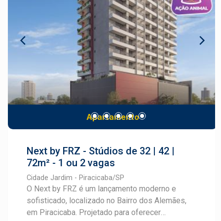
conveniência e exclusividade, ideal para quem
serviços e tudo o que você precisa para viver
deseja viver bem em um dos bairros mais
com praticidade. Lagos do Engenho é mais do
valorizados de Piracicaba. Cadastre-se e fale
que um loteamento: é um novo conceito de bairro
com um especialista Frias Neto.
planejado, ideal para morar, investir e crescer.
Apartamento
Next by FRZ - Stúdios de 32 | 42 |
72m² - 1 ou 2 vagas
Cidade Jardim - Piracicaba/SP
O Next by FRZ é um lançamento moderno e
sofisticado, localizado no Bairro dos Alemães,
em Piracicaba. Projetado para oferecer