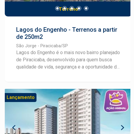
contemporânea. Garanta sua unidade neste
Terreno
lançamento exclusivo. A Frias Neto oferece
atendimento personalizado para apresentar
plantas e condições especiais.
Lagos do Engenho - Terrenos a partir
de 250m2
São Jorge - Piracicaba/SP
Lagos do Engenho é o mais novo bairro planejado
de Piracicaba, desenvolvido para quem busca
qualidade de vida, segurança e a oportunidade de
realizar um grande investimento. Localizado no
bairro São Jorge, o empreendimento conta com
infraestrutura completa, incluindo ruas planejadas,
rede de água e esgoto, energia elétrica e
Lançamento
iluminação pública, além de amplas áreas verdes
que valorizam o contato com a natureza e
proporcionam bem-estar no dia a dia. Um dos
grandes diferenciais do Lagos do Engenho é sua
ampla área de lazer, pensada para oferecer