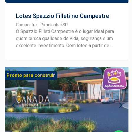
Lotes Spazzio Filleti no Campestre
Campestre - Piracicaba/SP
O Spazzio Filleti Campestre é o lugar ideal para
quem busca qualidade de vida, segurança e um
excelente investimento. Com lotes a partir de
240m², infraestrutura completa e pronto para
construir, este empreendimento foi planejado
para oferecer conforto e bem-estar. Destaques
do Spazzio Filleti: Lotes amplos e bem
Pronto para construir
localizados Infraestrutura completa Região
tranquila e de fácil acesso Oportunidade para
moradia ou investimento Entre em contato e
garanta o seu lote!