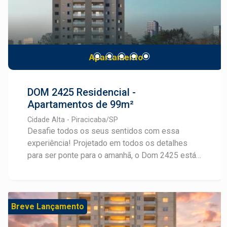
Apartamento
DOM 2425 Residencial -
Apartamentos de 99m²
Cidade Alta - Piracicaba/SP
Desafie todos os seus sentidos com essa
experiência! Projetado em todos os detalhes
para ser ponte para o amanhã, o Dom 2425 está
em uma das melhores localizações de Piracicaba
e oferece plantas inteligentes em layouts
personalizáveis, com 99m² e até 3 suítes. Além
disso, o Dom 2425 conta com espaços
Breve Lançamento
sofisticados de lazer e bem-estar, projetados