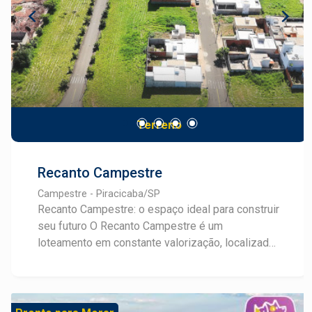
Terreno
Recanto Campestre
Campestre - Piracicaba/SP
Recanto Campestre: o espaço ideal para construir
seu futuro O Recanto Campestre é um
loteamento em constante valorização, localizado
em uma região estratégica com fácil acesso pela
Laranjal, entre os condomínios Villa Laranjal e
Villa Romana. Um endereço que une tranquilidade,
praticidade e potencial de crescimento. Com 26