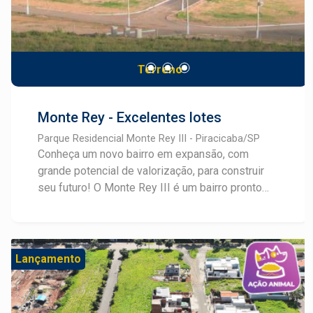
Terreno
Monte Rey - Excelentes lotes
Parque Residencial Monte Rey III - Piracicaba/SP
Conheça um novo bairro em expansão, com
grande potencial de valorização, para construir
seu futuro! O Monte Rey III é um bairro pronto
para construir e com lotes mistos, comerciais e
residenciais, a partir de 150m². Este breve
lançamento possui infraestrutura completa com
água, esgoto, energia elétrica, iluminação... Tudo
Lançamento
preparado para que você possa construir o
imóvel desejado com tudo a mão. Consulte um
especialista em Lançamentos Frias Neto!