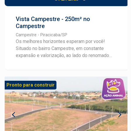
Vista Campestre - 250m² no
Campestre
Campestre - Piracicaba/SP
Os melhores horizontes esperam por você!
Situado no bairro Campestre, em constante
expansão e valorização, ao lado do renomado
Convívio Bonne Vie, o Vista Campestre oferece
terrenos a partir de 250m², ideais para construir
imóveis com amplitude, uma vista deslumbrante
da cidade e fácil acesso a comércios e serviços
Pronto para construir
através da Avenida Laranjal Paulista. Com
infraestrutura completa: pavimentação asfáltica,
água, esgoto, drenagem, ruas 9m de largura e
guias americanas. Além de mais de 11.000m² de
área verde que valorizam a qualidade de vida.