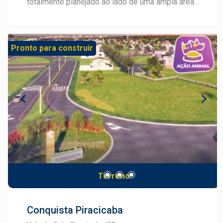
totalmente planejado ao lado de uma ampla área
verde, com lotes a partir de 250m², para tornar
possível seu projeto de viver com muito conforto
e segurança. A 7 minutos do Shopping Piracicaba,
Pronto para construir
com fácil acesso pela Rodovia SP-304
(Piracicaba - Águas de São Pedro), o Residencial
Alto da Boa Vista situa-se em uma área com
cerca de 220 mil m² com um projeto que valoriza
o contorno natural do terreno, o tráfego interno e
a privilegiada vista da cidade. O projeto conta
com área de lazer completa: Quadra
Poliesportiva, Pista de Cooper, Playground,
Quadra de Vôlei de Areia e Aparelhos de
Ginástica. O Alto da Boa Vista ainda conta com
casas prontas para morar: Projetos de 78m² em
Terreno
terrenos de 250m², com 02 quartos, sendo 01
suíte, sala com 02 ambientes, 01 banheiro social,
lavanderia, cozinha preparada para
Conquista Piracicaba
eletrodomésticos de 110/220V, estrutura para