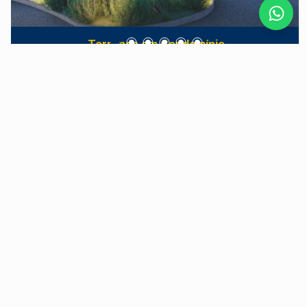
Terrenos em Condomínio
Residencial Canadá
Jardim São Francisco - Piracicaba/SP
O Canadá Residencial é um loteamento fechado
localizado na Avenida das Ondas, em
Piracicaba/SP, que oferece lotes a partir de 250
m². Projetado para proporcionar bem-estar e
qualidade de vida, o empreendimento destaca-se
por sua infraestrutura completa de lazer,
segurança e localização privilegiada. Lazer e
Últimas Unidades
Qualidade de Vida Pensando no conforto e
diversão de toda a família, o Canadá Residencial
dispõe de diversas opções de lazer, incluindo:
Salão de festas e espaço gourmet com varanda