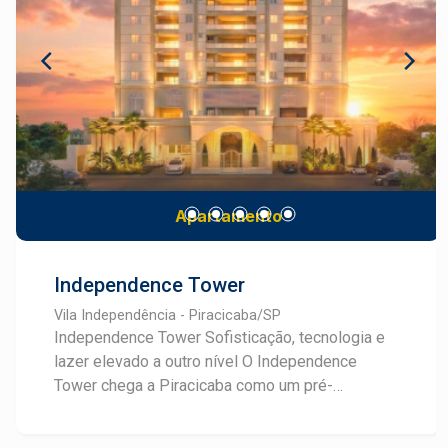
para todos os gostos e sentidos. Conheça mais
sobre este empreendimento e converse com um
especialista Frias Neto em Lançamentos.
Apartamento
Independence Tower
Vila Independência - Piracicaba/SP
Independence Tower Sofisticação, tecnologia e
lazer elevado a outro nível O Independence
Tower chega a Piracicaba como um pré-
lançamento que une arquitetura neoclássica, alto
padrão construtivo e um conceito de lazer