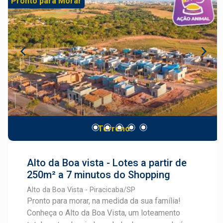
Pronto para Morar
lotes disponíveis, o empreendimento oferece
metragens a partir de 200,60 m² (9,55 x 20,97),
chegando a até 315 m², ideais para quem busca
construir com conforto, espaço e liberdade de
projeto. Além disso, o valor competitivo de R$
750,00 por m² torna o Recanto Campestre uma
excelente oportunidade tanto para moradia
quanto para investimento. Se você procura um
local em desenvolvimento, com boa
infraestrutura e grande potencial de valorização,
Terreno
o Recanto Campestre é a escolha certa.
Alto da Boa vista - Lotes a partir de
250m² a 7 minutos do Shopping
Alto da Boa Vista - Piracicaba/SP
Pronto para morar, na medida da sua família!
Conheça o Alto da Boa Vista, um loteamento