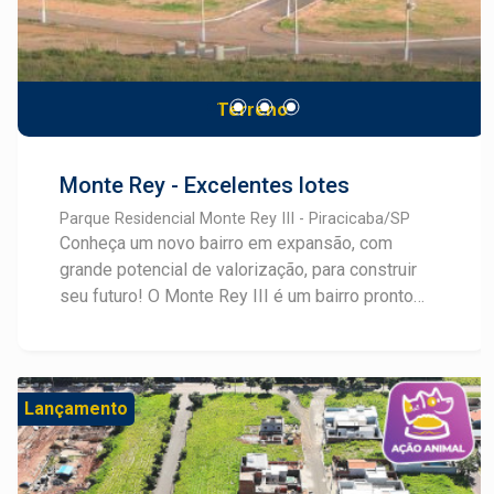
Terreno
Monte Rey - Excelentes lotes
Parque Residencial Monte Rey III - Piracicaba/SP
Conheça um novo bairro em expansão, com
grande potencial de valorização, para construir
seu futuro! O Monte Rey III é um bairro pronto
para construir e com lotes mistos, comerciais e
residenciais, a partir de 150m². Este breve
lançamento possui infraestrutura completa com
água, esgoto, energia elétrica, iluminação... Tudo
Lançamento
preparado para que você possa construir o
imóvel desejado com tudo a mão. Consulte um
especialista em Lançamentos Frias Neto!