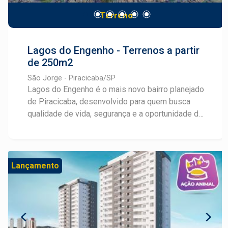
contemporânea. Garanta sua unidade neste
Terreno
lançamento exclusivo. A Frias Neto oferece
atendimento personalizado para apresentar
plantas e condições especiais.
Lagos do Engenho - Terrenos a partir
de 250m2
São Jorge - Piracicaba/SP
Lagos do Engenho é o mais novo bairro planejado
de Piracicaba, desenvolvido para quem busca
qualidade de vida, segurança e a oportunidade de
realizar um grande investimento. Localizado no
bairro São Jorge, o empreendimento conta com
infraestrutura completa, incluindo ruas planejadas,
rede de água e esgoto, energia elétrica e
Lançamento
iluminação pública, além de amplas áreas verdes
que valorizam o contato com a natureza e
proporcionam bem-estar no dia a dia. Um dos
grandes diferenciais do Lagos do Engenho é sua
ampla área de lazer, pensada para oferecer