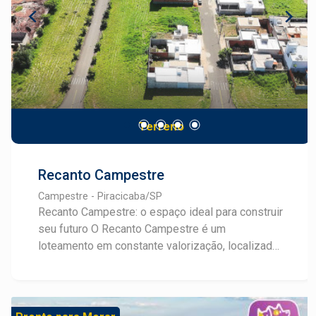
Terreno
Recanto Campestre
Campestre - Piracicaba/SP
Recanto Campestre: o espaço ideal para construir
seu futuro O Recanto Campestre é um
loteamento em constante valorização, localizado
em uma região estratégica com fácil acesso pela
Laranjal, entre os condomínios Villa Laranjal e
Villa Romana. Um endereço que une tranquilidade,
praticidade e potencial de crescimento. Com 26