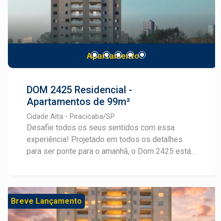
Apartamento
DOM 2425 Residencial -
Apartamentos de 99m²
Cidade Alta - Piracicaba/SP
Desafie todos os seus sentidos com essa
experiência! Projetado em todos os detalhes
para ser ponte para o amanhã, o Dom 2425 está
em uma das melhores localizações de Piracicaba
e oferece plantas inteligentes em layouts
personalizáveis, com 99m² e até 3 suítes. Além
disso, o Dom 2425 conta com espaços
Breve Lançamento
sofisticados de lazer e bem-estar, projetados