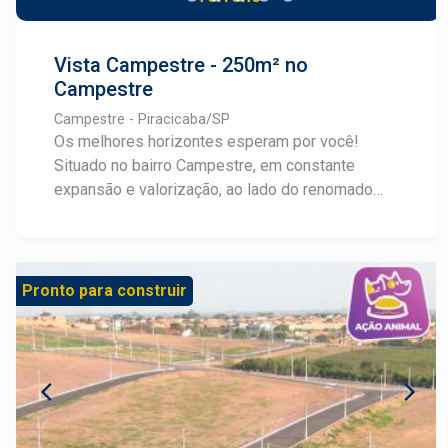
Vista Campestre - 250m² no
Campestre
Campestre - Piracicaba/SP
Os melhores horizontes esperam por você!
Situado no bairro Campestre, em constante
expansão e valorização, ao lado do renomado
Convívio Bonne Vie, o Vista Campestre oferece
terrenos a partir de 250m², ideais para construir
imóveis com amplitude, uma vista deslumbrante
da cidade e fácil acesso a comércios e serviços
Pronto para construir
através da Avenida Laranjal Paulista. Com
infraestrutura completa: pavimentação asfáltica,
água, esgoto, drenagem, ruas 9m de largura e
guias americanas. Além de mais de 11.000m² de
área verde que valorizam a qualidade de vida.