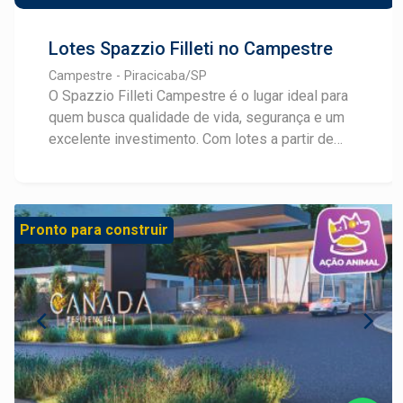
Lotes Spazzio Filleti no Campestre
Campestre - Piracicaba/SP
O Spazzio Filleti Campestre é o lugar ideal para
quem busca qualidade de vida, segurança e um
excelente investimento. Com lotes a partir de
240m², infraestrutura completa e pronto para
construir, este empreendimento foi planejado
para oferecer conforto e bem-estar. Destaques
do Spazzio Filleti: Lotes amplos e bem
Pronto para construir
localizados Infraestrutura completa Região
tranquila e de fácil acesso Oportunidade para
moradia ou investimento Entre em contato e
garanta o seu lote!