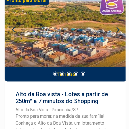
Pronto para Morar
lotes disponíveis, o empreendimento oferece
metragens a partir de 200,60 m² (9,55 x 20,97),
chegando a até 315 m², ideais para quem busca
construir com conforto, espaço e liberdade de
projeto. Além disso, o valor competitivo de R$
750,00 por m² torna o Recanto Campestre uma
excelente oportunidade tanto para moradia
quanto para investimento. Se você procura um
local em desenvolvimento, com boa
infraestrutura e grande potencial de valorização,
Terreno
o Recanto Campestre é a escolha certa.
Alto da Boa vista - Lotes a partir de
250m² a 7 minutos do Shopping
Alto da Boa Vista - Piracicaba/SP
Pronto para morar, na medida da sua família!
Conheça o Alto da Boa Vista, um loteamento