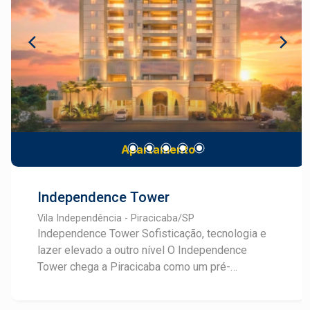
para todos os gostos e sentidos. Conheça mais
sobre este empreendimento e converse com um
especialista Frias Neto em Lançamentos.
Apartamento
Independence Tower
Vila Independência - Piracicaba/SP
Independence Tower Sofisticação, tecnologia e
lazer elevado a outro nível O Independence
Tower chega a Piracicaba como um pré-
lançamento que une arquitetura neoclássica, alto
padrão construtivo e um conceito de lazer