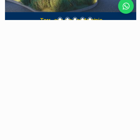
Terrenos em Condomínio
Residencial Canadá
Jardim São Francisco - Piracicaba/SP
O Canadá Residencial é um loteamento fechado
localizado na Avenida das Ondas, em
Piracicaba/SP, que oferece lotes a partir de 250
m². Projetado para proporcionar bem-estar e
qualidade de vida, o empreendimento destaca-se
por sua infraestrutura completa de lazer,
segurança e localização privilegiada. Lazer e
Últimas Unidades
Qualidade de Vida Pensando no conforto e
diversão de toda a família, o Canadá Residencial
dispõe de diversas opções de lazer, incluindo:
Salão de festas e espaço gourmet com varanda