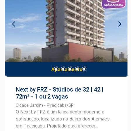
conveniência e exclusividade, ideal para quem
serviços e tudo o que você precisa para viver
deseja viver bem em um dos bairros mais
com praticidade. Lagos do Engenho é mais do
valorizados de Piracicaba. Cadastre-se e fale
que um loteamento: é um novo conceito de bairro
com um especialista Frias Neto.
planejado, ideal para morar, investir e crescer.
Apartamento
Next by FRZ - Stúdios de 32 | 42 |
72m² - 1 ou 2 vagas
Cidade Jardim - Piracicaba/SP
O Next by FRZ é um lançamento moderno e
sofisticado, localizado no Bairro dos Alemães,
em Piracicaba. Projetado para oferecer