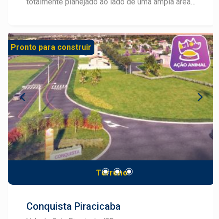
totalmente planejado ao lado de uma ampla área
verde, com lotes a partir de 250m², para tornar
possível seu projeto de viver com muito conforto
e segurança. A 7 minutos do Shopping Piracicaba,
Pronto para construir
com fácil acesso pela Rodovia SP-304
(Piracicaba - Águas de São Pedro), o Residencial
Alto da Boa Vista situa-se em uma área com
cerca de 220 mil m² com um projeto que valoriza
o contorno natural do terreno, o tráfego interno e
a privilegiada vista da cidade. O projeto conta
com área de lazer completa: Quadra
Poliesportiva, Pista de Cooper, Playground,
Quadra de Vôlei de Areia e Aparelhos de
Ginástica. O Alto da Boa Vista ainda conta com
casas prontas para morar: Projetos de 78m² em
Terreno
terrenos de 250m², com 02 quartos, sendo 01
suíte, sala com 02 ambientes, 01 banheiro social,
lavanderia, cozinha preparada para
Conquista Piracicaba
eletrodomésticos de 110/220V, estrutura para