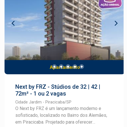
conveniência e exclusividade, ideal para quem
serviços e tudo o que você precisa para viver
deseja viver bem em um dos bairros mais
com praticidade. Lagos do Engenho é mais do
valorizados de Piracicaba. Cadastre-se e fale
que um loteamento: é um novo conceito de bairro
com um especialista Frias Neto.
planejado, ideal para morar, investir e crescer.
Apartamento
Next by FRZ - Stúdios de 32 | 42 |
72m² - 1 ou 2 vagas
Cidade Jardim - Piracicaba/SP
O Next by FRZ é um lançamento moderno e
sofisticado, localizado no Bairro dos Alemães,
em Piracicaba. Projetado para oferecer