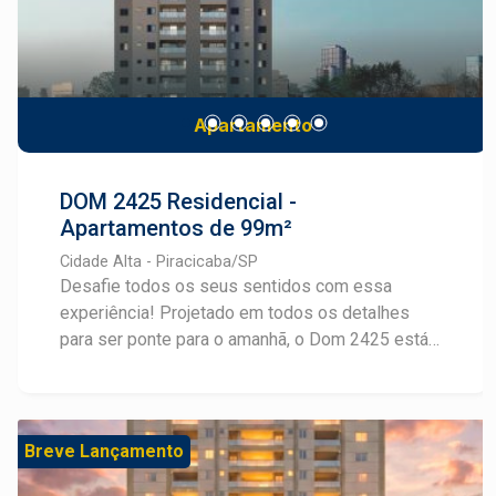
Apartamento
DOM 2425 Residencial -
Apartamentos de 99m²
Cidade Alta - Piracicaba/SP
Desafie todos os seus sentidos com essa
experiência! Projetado em todos os detalhes
para ser ponte para o amanhã, o Dom 2425 está
em uma das melhores localizações de Piracicaba
e oferece plantas inteligentes em layouts
personalizáveis, com 99m² e até 3 suítes. Além
disso, o Dom 2425 conta com espaços
Breve Lançamento
sofisticados de lazer e bem-estar, projetados