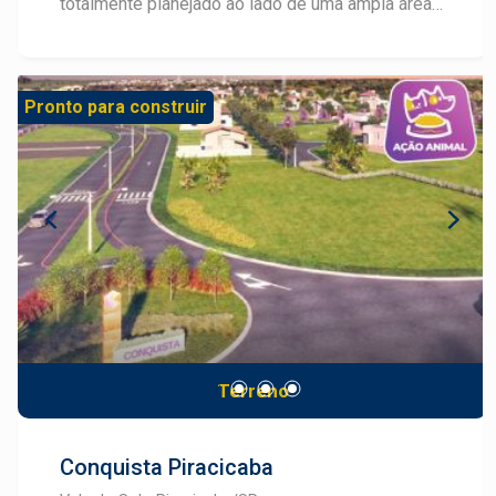
totalmente planejado ao lado de uma ampla área
verde, com lotes a partir de 250m², para tornar
possível seu projeto de viver com muito conforto
e segurança. A 7 minutos do Shopping Piracicaba,
Pronto para construir
com fácil acesso pela Rodovia SP-304
(Piracicaba - Águas de São Pedro), o Residencial
Alto da Boa Vista situa-se em uma área com
cerca de 220 mil m² com um projeto que valoriza
o contorno natural do terreno, o tráfego interno e
a privilegiada vista da cidade. O projeto conta
com área de lazer completa: Quadra
Poliesportiva, Pista de Cooper, Playground,
Quadra de Vôlei de Areia e Aparelhos de
Ginástica. O Alto da Boa Vista ainda conta com
casas prontas para morar: Projetos de 78m² em
Terreno
terrenos de 250m², com 02 quartos, sendo 01
suíte, sala com 02 ambientes, 01 banheiro social,
lavanderia, cozinha preparada para
Conquista Piracicaba
eletrodomésticos de 110/220V, estrutura para