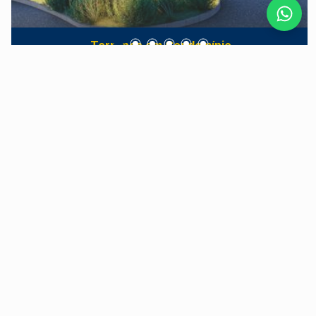
Terrenos em Condomínio
Residencial Canadá
Jardim São Francisco - Piracicaba/SP
O Canadá Residencial é um loteamento fechado
localizado na Avenida das Ondas, em
Piracicaba/SP, que oferece lotes a partir de 250
m². Projetado para proporcionar bem-estar e
qualidade de vida, o empreendimento destaca-se
por sua infraestrutura completa de lazer,
segurança e localização privilegiada. Lazer e
Últimas Unidades
Qualidade de Vida Pensando no conforto e
diversão de toda a família, o Canadá Residencial
dispõe de diversas opções de lazer, incluindo:
Salão de festas e espaço gourmet com varanda