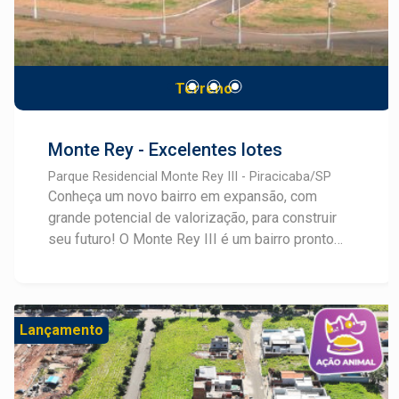
Terreno
Monte Rey - Excelentes lotes
Parque Residencial Monte Rey III - Piracicaba/SP
Conheça um novo bairro em expansão, com
grande potencial de valorização, para construir
seu futuro! O Monte Rey III é um bairro pronto
para construir e com lotes mistos, comerciais e
residenciais, a partir de 150m². Este breve
lançamento possui infraestrutura completa com
água, esgoto, energia elétrica, iluminação... Tudo
Lançamento
preparado para que você possa construir o
imóvel desejado com tudo a mão. Consulte um
especialista em Lançamentos Frias Neto!