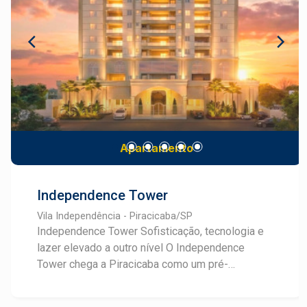
para todos os gostos e sentidos. Conheça mais
sobre este empreendimento e converse com um
especialista Frias Neto em Lançamentos.
Apartamento
Independence Tower
Vila Independência - Piracicaba/SP
Independence Tower Sofisticação, tecnologia e
lazer elevado a outro nível O Independence
Tower chega a Piracicaba como um pré-
lançamento que une arquitetura neoclássica, alto
padrão construtivo e um conceito de lazer