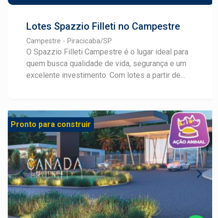
Lotes Spazzio Filleti no Campestre
Campestre - Piracicaba/SP
O Spazzio Filleti Campestre é o lugar ideal para
quem busca qualidade de vida, segurança e um
excelente investimento. Com lotes a partir de
240m², infraestrutura completa e pronto para
construir, este empreendimento foi planejado
para oferecer conforto e bem-estar. Destaques
do Spazzio Filleti: Lotes amplos e bem
Pronto para construir
localizados Infraestrutura completa Região
tranquila e de fácil acesso Oportunidade para
moradia ou investimento Entre em contato e
garanta o seu lote!