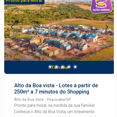
Pronto para Morar
lotes disponíveis, o empreendimento oferece
metragens a partir de 200,60 m² (9,55 x 20,97),
chegando a até 315 m², ideais para quem busca
construir com conforto, espaço e liberdade de
projeto. Além disso, o valor competitivo de R$
750,00 por m² torna o Recanto Campestre uma
excelente oportunidade tanto para moradia
quanto para investimento. Se você procura um
local em desenvolvimento, com boa
infraestrutura e grande potencial de valorização,
Terreno
o Recanto Campestre é a escolha certa.
Alto da Boa vista - Lotes a partir de
250m² a 7 minutos do Shopping
Alto da Boa Vista - Piracicaba/SP
Pronto para morar, na medida da sua família!
Conheça o Alto da Boa Vista, um loteamento