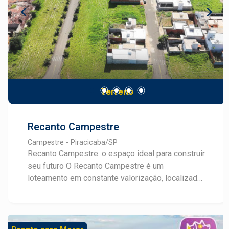
Terreno
Recanto Campestre
Campestre - Piracicaba/SP
Recanto Campestre: o espaço ideal para construir
seu futuro O Recanto Campestre é um
loteamento em constante valorização, localizado
em uma região estratégica com fácil acesso pela
Laranjal, entre os condomínios Villa Laranjal e
Villa Romana. Um endereço que une tranquilidade,
praticidade e potencial de crescimento. Com 26