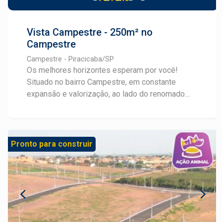
Vista Campestre - 250m² no
Campestre
Campestre - Piracicaba/SP
Os melhores horizontes esperam por você!
Situado no bairro Campestre, em constante
expansão e valorização, ao lado do renomado
Convívio Bonne Vie, o Vista Campestre oferece
terrenos a partir de 250m², ideais para construir
imóveis com amplitude, uma vista deslumbrante
da cidade e fácil acesso a comércios e serviços
Pronto para construir
através da Avenida Laranjal Paulista. Com
infraestrutura completa: pavimentação asfáltica,
água, esgoto, drenagem, ruas 9m de largura e
guias americanas. Além de mais de 11.000m² de
área verde que valorizam a qualidade de vida.