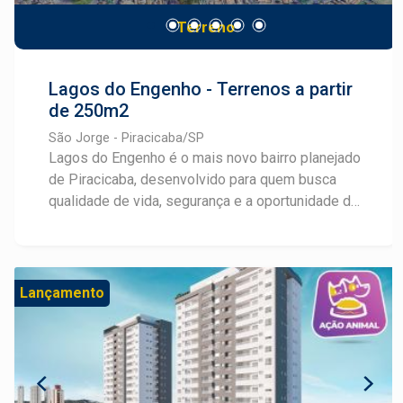
contemporânea. Garanta sua unidade neste
Terreno
lançamento exclusivo. A Frias Neto oferece
atendimento personalizado para apresentar
plantas e condições especiais.
Lagos do Engenho - Terrenos a partir
de 250m2
São Jorge - Piracicaba/SP
Lagos do Engenho é o mais novo bairro planejado
de Piracicaba, desenvolvido para quem busca
qualidade de vida, segurança e a oportunidade de
realizar um grande investimento. Localizado no
bairro São Jorge, o empreendimento conta com
infraestrutura completa, incluindo ruas planejadas,
rede de água e esgoto, energia elétrica e
Lançamento
iluminação pública, além de amplas áreas verdes
que valorizam o contato com a natureza e
proporcionam bem-estar no dia a dia. Um dos
grandes diferenciais do Lagos do Engenho é sua
ampla área de lazer, pensada para oferecer