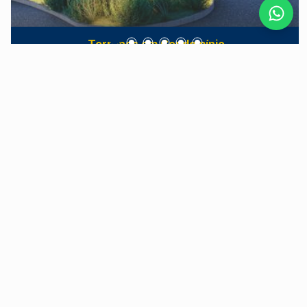
Terrenos em Condomínio
Residencial Canadá
Jardim São Francisco - Piracicaba/SP
O Canadá Residencial é um loteamento fechado
localizado na Avenida das Ondas, em
Piracicaba/SP, que oferece lotes a partir de 250
m². Projetado para proporcionar bem-estar e
qualidade de vida, o empreendimento destaca-se
por sua infraestrutura completa de lazer,
segurança e localização privilegiada. Lazer e
Últimas Unidades
Qualidade de Vida Pensando no conforto e
diversão de toda a família, o Canadá Residencial
dispõe de diversas opções de lazer, incluindo:
Salão de festas e espaço gourmet com varanda