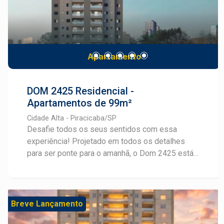
Apartamento
DOM 2425 Residencial -
Apartamentos de 99m²
Cidade Alta - Piracicaba/SP
Desafie todos os seus sentidos com essa
experiência! Projetado em todos os detalhes
para ser ponte para o amanhã, o Dom 2425 está
em uma das melhores localizações de Piracicaba
e oferece plantas inteligentes em layouts
personalizáveis, com 99m² e até 3 suítes. Além
disso, o Dom 2425 conta com espaços
Breve Lançamento
sofisticados de lazer e bem-estar, projetados