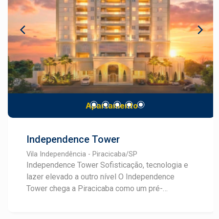
para todos os gostos e sentidos. Conheça mais
sobre este empreendimento e converse com um
especialista Frias Neto em Lançamentos.
Apartamento
Independence Tower
Vila Independência - Piracicaba/SP
Independence Tower Sofisticação, tecnologia e
lazer elevado a outro nível O Independence
Tower chega a Piracicaba como um pré-
lançamento que une arquitetura neoclássica, alto
padrão construtivo e um conceito de lazer