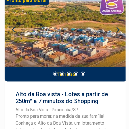
Pronto para Morar
lotes disponíveis, o empreendimento oferece
metragens a partir de 200,60 m² (9,55 x 20,97),
chegando a até 315 m², ideais para quem busca
construir com conforto, espaço e liberdade de
projeto. Além disso, o valor competitivo de R$
750,00 por m² torna o Recanto Campestre uma
excelente oportunidade tanto para moradia
quanto para investimento. Se você procura um
local em desenvolvimento, com boa
infraestrutura e grande potencial de valorização,
Terreno
o Recanto Campestre é a escolha certa.
Alto da Boa vista - Lotes a partir de
250m² a 7 minutos do Shopping
Alto da Boa Vista - Piracicaba/SP
Pronto para morar, na medida da sua família!
Conheça o Alto da Boa Vista, um loteamento