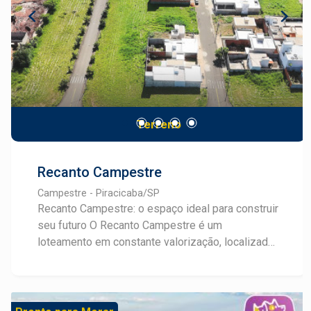
Terreno
Recanto Campestre
Campestre - Piracicaba/SP
Recanto Campestre: o espaço ideal para construir
seu futuro O Recanto Campestre é um
loteamento em constante valorização, localizado
em uma região estratégica com fácil acesso pela
Laranjal, entre os condomínios Villa Laranjal e
Villa Romana. Um endereço que une tranquilidade,
praticidade e potencial de crescimento. Com 26