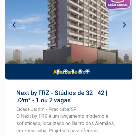
conveniência e exclusividade, ideal para quem
serviços e tudo o que você precisa para viver
deseja viver bem em um dos bairros mais
com praticidade. Lagos do Engenho é mais do
valorizados de Piracicaba. Cadastre-se e fale
que um loteamento: é um novo conceito de bairro
com um especialista Frias Neto.
planejado, ideal para morar, investir e crescer.
Apartamento
Next by FRZ - Stúdios de 32 | 42 |
72m² - 1 ou 2 vagas
Cidade Jardim - Piracicaba/SP
O Next by FRZ é um lançamento moderno e
sofisticado, localizado no Bairro dos Alemães,
em Piracicaba. Projetado para oferecer