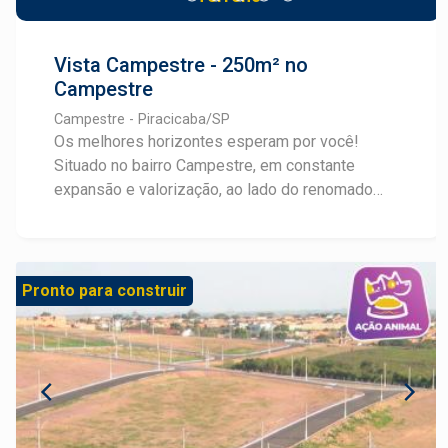
Vista Campestre - 250m² no
Campestre
Campestre - Piracicaba/SP
Os melhores horizontes esperam por você!
Situado no bairro Campestre, em constante
expansão e valorização, ao lado do renomado
Convívio Bonne Vie, o Vista Campestre oferece
terrenos a partir de 250m², ideais para construir
imóveis com amplitude, uma vista deslumbrante
da cidade e fácil acesso a comércios e serviços
Pronto para construir
através da Avenida Laranjal Paulista. Com
infraestrutura completa: pavimentação asfáltica,
água, esgoto, drenagem, ruas 9m de largura e
guias americanas. Além de mais de 11.000m² de
área verde que valorizam a qualidade de vida.