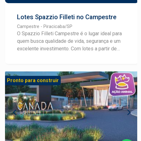
Lotes Spazzio Filleti no Campestre
Campestre - Piracicaba/SP
O Spazzio Filleti Campestre é o lugar ideal para
quem busca qualidade de vida, segurança e um
excelente investimento. Com lotes a partir de
240m², infraestrutura completa e pronto para
construir, este empreendimento foi planejado
para oferecer conforto e bem-estar. Destaques
do Spazzio Filleti: Lotes amplos e bem
Pronto para construir
localizados Infraestrutura completa Região
tranquila e de fácil acesso Oportunidade para
moradia ou investimento Entre em contato e
garanta o seu lote!