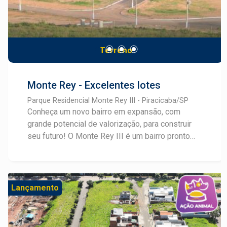
Terreno
Monte Rey - Excelentes lotes
Parque Residencial Monte Rey III - Piracicaba/SP
Conheça um novo bairro em expansão, com
grande potencial de valorização, para construir
seu futuro! O Monte Rey III é um bairro pronto
para construir e com lotes mistos, comerciais e
residenciais, a partir de 150m². Este breve
lançamento possui infraestrutura completa com
água, esgoto, energia elétrica, iluminação... Tudo
Lançamento
preparado para que você possa construir o
imóvel desejado com tudo a mão. Consulte um
especialista em Lançamentos Frias Neto!