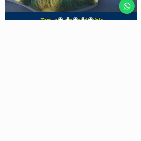
Terrenos em Condomínio
Residencial Canadá
Jardim São Francisco - Piracicaba/SP
O Canadá Residencial é um loteamento fechado
localizado na Avenida das Ondas, em
Piracicaba/SP, que oferece lotes a partir de 250
m². Projetado para proporcionar bem-estar e
qualidade de vida, o empreendimento destaca-se
por sua infraestrutura completa de lazer,
segurança e localização privilegiada. Lazer e
Últimas Unidades
Qualidade de Vida Pensando no conforto e
diversão de toda a família, o Canadá Residencial
dispõe de diversas opções de lazer, incluindo:
Salão de festas e espaço gourmet com varanda