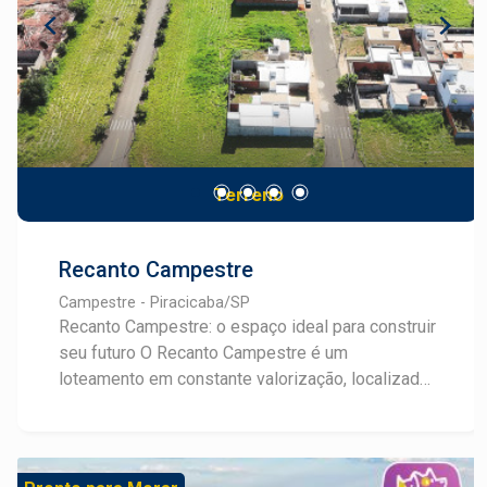
Terreno
Recanto Campestre
Campestre - Piracicaba/SP
Recanto Campestre: o espaço ideal para construir
seu futuro O Recanto Campestre é um
loteamento em constante valorização, localizado
em uma região estratégica com fácil acesso pela
Laranjal, entre os condomínios Villa Laranjal e
Villa Romana. Um endereço que une tranquilidade,
praticidade e potencial de crescimento. Com 26