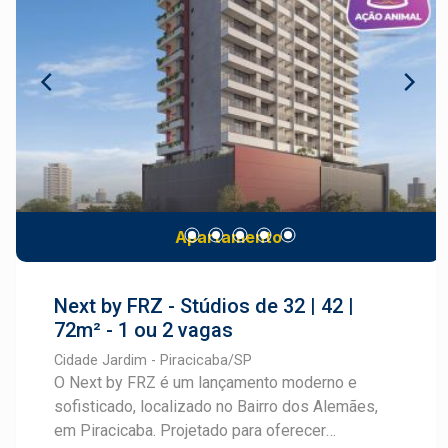
conveniência e exclusividade, ideal para quem
serviços e tudo o que você precisa para viver
deseja viver bem em um dos bairros mais
com praticidade. Lagos do Engenho é mais do
valorizados de Piracicaba. Cadastre-se e fale
que um loteamento: é um novo conceito de bairro
com um especialista Frias Neto.
planejado, ideal para morar, investir e crescer.
Apartamento
Next by FRZ - Stúdios de 32 | 42 |
72m² - 1 ou 2 vagas
Cidade Jardim - Piracicaba/SP
O Next by FRZ é um lançamento moderno e
sofisticado, localizado no Bairro dos Alemães,
em Piracicaba. Projetado para oferecer