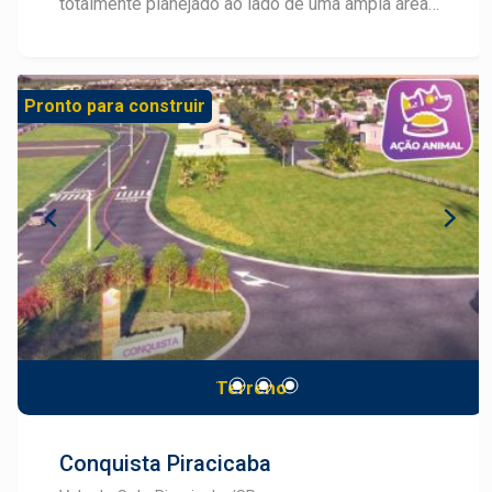
totalmente planejado ao lado de uma ampla área
verde, com lotes a partir de 250m², para tornar
possível seu projeto de viver com muito conforto
e segurança. A 7 minutos do Shopping Piracicaba,
Pronto para construir
com fácil acesso pela Rodovia SP-304
(Piracicaba - Águas de São Pedro), o Residencial
Alto da Boa Vista situa-se em uma área com
cerca de 220 mil m² com um projeto que valoriza
o contorno natural do terreno, o tráfego interno e
a privilegiada vista da cidade. O projeto conta
com área de lazer completa: Quadra
Poliesportiva, Pista de Cooper, Playground,
Quadra de Vôlei de Areia e Aparelhos de
Ginástica. O Alto da Boa Vista ainda conta com
casas prontas para morar: Projetos de 78m² em
Terreno
terrenos de 250m², com 02 quartos, sendo 01
suíte, sala com 02 ambientes, 01 banheiro social,
lavanderia, cozinha preparada para
Conquista Piracicaba
eletrodomésticos de 110/220V, estrutura para