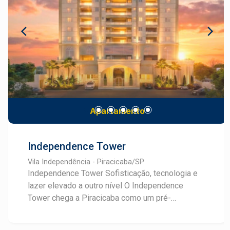
para todos os gostos e sentidos. Conheça mais
sobre este empreendimento e converse com um
especialista Frias Neto em Lançamentos.
Apartamento
Independence Tower
Vila Independência - Piracicaba/SP
Independence Tower Sofisticação, tecnologia e
lazer elevado a outro nível O Independence
Tower chega a Piracicaba como um pré-
lançamento que une arquitetura neoclássica, alto
padrão construtivo e um conceito de lazer