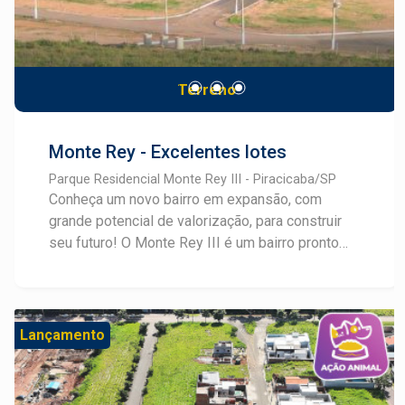
Terreno
Monte Rey - Excelentes lotes
Parque Residencial Monte Rey III - Piracicaba/SP
Conheça um novo bairro em expansão, com
grande potencial de valorização, para construir
seu futuro! O Monte Rey III é um bairro pronto
para construir e com lotes mistos, comerciais e
residenciais, a partir de 150m². Este breve
lançamento possui infraestrutura completa com
água, esgoto, energia elétrica, iluminação... Tudo
Lançamento
preparado para que você possa construir o
imóvel desejado com tudo a mão. Consulte um
especialista em Lançamentos Frias Neto!