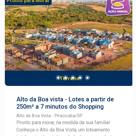
Pronto para Morar
lotes disponíveis, o empreendimento oferece
metragens a partir de 200,60 m² (9,55 x 20,97),
chegando a até 315 m², ideais para quem busca
construir com conforto, espaço e liberdade de
projeto. Além disso, o valor competitivo de R$
750,00 por m² torna o Recanto Campestre uma
excelente oportunidade tanto para moradia
quanto para investimento. Se você procura um
local em desenvolvimento, com boa
infraestrutura e grande potencial de valorização,
Terreno
o Recanto Campestre é a escolha certa.
Alto da Boa vista - Lotes a partir de
250m² a 7 minutos do Shopping
Alto da Boa Vista - Piracicaba/SP
Pronto para morar, na medida da sua família!
Conheça o Alto da Boa Vista, um loteamento