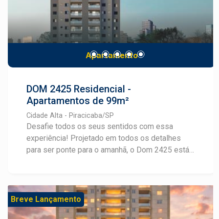
Apartamento
DOM 2425 Residencial -
Apartamentos de 99m²
Cidade Alta - Piracicaba/SP
Desafie todos os seus sentidos com essa
experiência! Projetado em todos os detalhes
para ser ponte para o amanhã, o Dom 2425 está
em uma das melhores localizações de Piracicaba
e oferece plantas inteligentes em layouts
personalizáveis, com 99m² e até 3 suítes. Além
disso, o Dom 2425 conta com espaços
Breve Lançamento
sofisticados de lazer e bem-estar, projetados