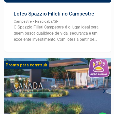
Lotes Spazzio Filleti no Campestre
Campestre - Piracicaba/SP
O Spazzio Filleti Campestre é o lugar ideal para
quem busca qualidade de vida, segurança e um
excelente investimento. Com lotes a partir de
240m², infraestrutura completa e pronto para
construir, este empreendimento foi planejado
para oferecer conforto e bem-estar. Destaques
do Spazzio Filleti: Lotes amplos e bem
Pronto para construir
localizados Infraestrutura completa Região
tranquila e de fácil acesso Oportunidade para
moradia ou investimento Entre em contato e
garanta o seu lote!