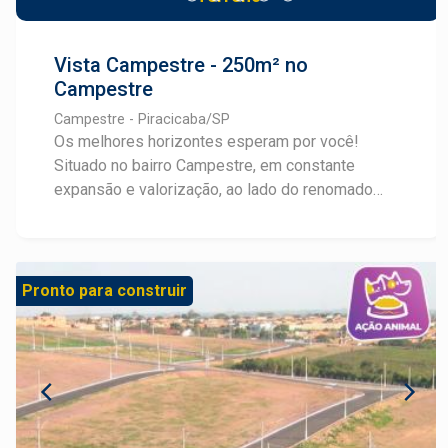
Vista Campestre - 250m² no
Campestre
Campestre - Piracicaba/SP
Os melhores horizontes esperam por você!
Situado no bairro Campestre, em constante
expansão e valorização, ao lado do renomado
Convívio Bonne Vie, o Vista Campestre oferece
terrenos a partir de 250m², ideais para construir
imóveis com amplitude, uma vista deslumbrante
da cidade e fácil acesso a comércios e serviços
Pronto para construir
através da Avenida Laranjal Paulista. Com
infraestrutura completa: pavimentação asfáltica,
água, esgoto, drenagem, ruas 9m de largura e
guias americanas. Além de mais de 11.000m² de
área verde que valorizam a qualidade de vida.