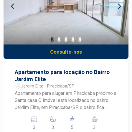
alta performance, salão de festas, playground,
quadra poliesportiva e muito mais. - Segurança e
Conveniência: Portaria 24 horas, sistema de
monitoramento por câmeras, e 3 vagas de
garagem cobertas.OPORTUNIDADE
Consulte-nos
Apartamento para locação no Bairro
Jardim Elite
Jardim Elite - Piracicaba/SP
Apartamento para alugar em Piracicaba próximo à
Santa casa O imóvel está localizado no bairro
Jardim Elite, em Piracicaba/SP, o bairro fica
próximo à Avenida independência. O Apartamento
para alugar conta com: Ampla sala integrada com
3
3
5
3
a cozinha, 3 dormitórios com armários