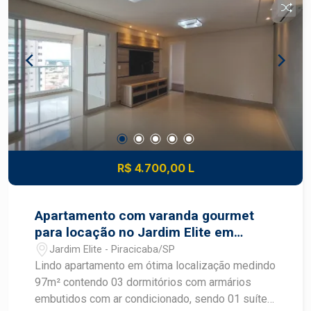
garagem Imóvel que proporciona conforto,
exclusividade e uma experiência única de morar
bem, com integração entre os ambientes e
espaço ideal para receber com elegância.
Construa seu futuro com quem é agente de
desenvolvimento do mercado imobiliário de
Piracicaba. Agende sua visita.
R$ 4.700,00 L
Apartamento com varanda gourmet
para locação no Jardim Elite em
Piracicaba
Jardim Elite - Piracicaba/SP
Lindo apartamento em ótima localização medindo
97m² contendo 03 dormitórios com armários
embutidos com ar condicionado, sendo 01 suíte ,