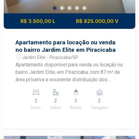
R$ 3.500,00 L
R$ 825.000,00 V
Apartamento para locação ou venda
no bairro Jardim Elite em Piracicaba
Jardim Elite - Piracicaba/SP
Apartamento disponível para venda ou locação no
bairro Jardim Elite, em Piracicaba, com 87 m² de
área privativa e excelente distribuição dos
ambientes. Localizado no último andar, o imóvel
oferece mais privacidade, vista privilegiada e a
2
2
3
2
agradável incidência do sol da manhã,
Dorm.
Suítes
Banho
Garagens
proporcionando conforto e bem-estar em uma
das regiões mais valorizadas de Piracicaba.
CARACTERÍSTICAS DO IMÓVEL - 2 dormitórios,
ambos suítes - Lavabo - Sala integrada para dois