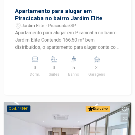
Apartamento para alugar em
Piracicaba no bairro Jardim Elite
Jardim Elite - Piracicaba/SP
Apartamento para alugar em Piracicaba no bairro
Jardim Elite Contendo 166,50 m² bem
distribuídos, o apartamento para alugar conta com
3 suítes, sendo a principal com closet e varanda
privativa. - Acabamentos de Luxo: Pisos de
3
3
5
3
porcelanato, bancadas de mármore e armários
Dorm.
Suítes
Banho
Garagens
planejados em todos os ambientes. - Cozinha
Gourmet: Moderna e funcional, perfeita para quem
ama cozinhar e receber amigos, equipada com
eletrodomésticos de última geração. - Varanda
Gourmet: Ampla, com churrasqueira e vista
Cód.
149861
Exclusivo
panorâmica, ideal para momentos de lazer e
confraternização. - Lazer Completo: Desfrute de
todas as comodidades que o The Gardens
oferece, incluindo piscina aquecida, academia de