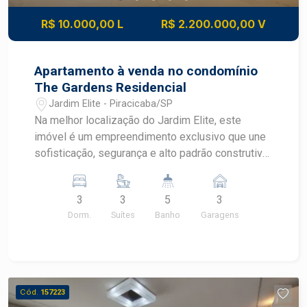
R$ 10.000,00 L
R$ 2.200.000,00 V
Apartamento à venda no condomínio
The Gardens Residencial
Jardim Elite - Piracicaba/SP
Na melhor localização do Jardim Elite, este
imóvel é um empreendimento exclusivo que une
sofisticação, segurança e alto padrão construtivo,
próximo a comércios, serviços e fácil acesso às
principais vias da cidade. Apartamento de alto
3
3
5
3
padrão 3 suítes amplas com armários planejados
Dorm.
Suítes
Banho
Garagens
de alto padrão Sala espaçosa integrada à cozinha
Cozinha completa, equipada com
eletrodomésticos de alta qualidade Varanda
gourmet com vista livre Ar-condicionado central
Ambientes planejados com requinte e excelente
Cód.
157223
acabamento Depósito privativo 3 vagas de