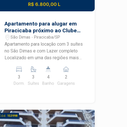
R$ 6.800,00 L
Apartamento para alugar em
Piracicaba próximo ao Clube
de Campo
São Dimas - Piracicaba/SP
Apartamento para locação com 3 suítes
no São Dimas e com Lazer completo
Localizado em uma das regiões mais
valorizadas de Piracicaba, este
excelente apartamento no bairro São
3
3
4
2
Dimas oferece conforto, privacidade e
Dorm.
Suítes
Banho
Garagens
uma infraestrutura completa para sua
família. São 3 suítes espaçosas, todas
com armários planejados, sendo a suíte
master com closet e varanda privativa.
A área social conta com amplo living
Cód.
153998
para dois ambientes, varanda gourmet
fechada em blindex e com