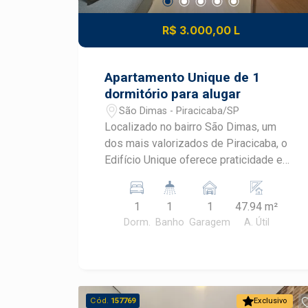
R$ 3.000,00 L
Apartamento Unique de 1
dormitório para alugar
São Dimas - Piracicaba/SP
Localizado no bairro São Dimas, um
dos mais valorizados de Piracicaba, o
Edifício Unique oferece praticidade e
fácil acesso à ESALQ, ao Centro,
supermercados, restaurantes e
1
1
1
47.94 m²
diversos serviços. Este apartamento
Dorm.
Banho
Garagem
A. Útil
mobiliado é ideal para quem busca
conforto e praticidade, contando com: 1
dormitório com armários planejados e
ar-condicionado Sala de estar
mobiliada e com ar condicionado,
Cód.
157769
Exclusivo