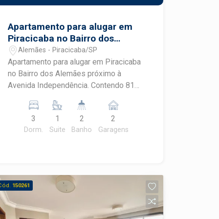
Apartamento para alugar em
Piracicaba no Bairro dos
Alemães próximo à Avenida
Alemães - Piracicaba/SP
Independência.
Apartamento para alugar em Piracicaba
no Bairro dos Alemães próximo à
Avenida Independência. Contendo 81
m², divididos em:Ampla sala integrada
com a cozinha planejada, lavabo, 03
3
1
2
2
dormitórios com armários, sendo 01
Dorm.
Suite
Banho
Garagens
suíte.Lavanderia.02 vagas de garagem.
O Condomínio oferece:Lazer e
comodidades do condomínio:Academia,
Piscina, Espaço gourmet, Salão de
festas, salão de jogos, sala de
Cód.
150261
Coworking.OPORTUNIDADE Agende
sua visita.