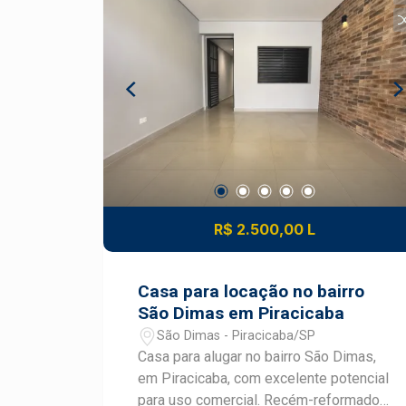
sacada Cozinha planejada, equipada
com fogão, coifa, micro-ondas e air
fryer, copos, talheres Banheiro social
com box Ambientes planejados,
modernos e funcionais Uma excelente
opção para estudantes, profissionais e
quem deseja morar em uma localização
privilegiada com todo o conforto de um
imóvel pronto para morar. Construa seu
futuro com quem é agente de
desenvolvimento do mercado
R$ 2.500,00 L
imobiliário de Piracicaba. Agende sua
visita!
Casa para locação no bairro
São Dimas em Piracicaba
São Dimas - Piracicaba/SP
Casa para alugar no bairro São Dimas,
em Piracicaba, com excelente potencial
para uso comercial. Recém-reformado,