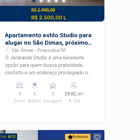
R$ 2.900,00
R$ 2.500,00 L
Apartamento estilo Studio para
alugar no São Dimas, próximo
a ESALQ
São Dimas - Piracicaba/SP
O Jacarandá Studio é uma excelente
opção para quem busca praticidade,
conforto e um endereço privilegiado no
tradicional bairro São Dimas, uma das
regiões mais valorizadas de Piracicaba.
1
1
1
38.80 m²
Localizado próximo à ESALQ/USP,
Dorm.
Banho
Garagem
A. Útil
oferece fácil acesso a comércios,
restaurantes, supermercados, serviços
e importantes vias da cidade.
Destaques do imóvel: Área útil de
aproximadamente 40 m²; Pé-direito
Cód.
8272
Exclusivo