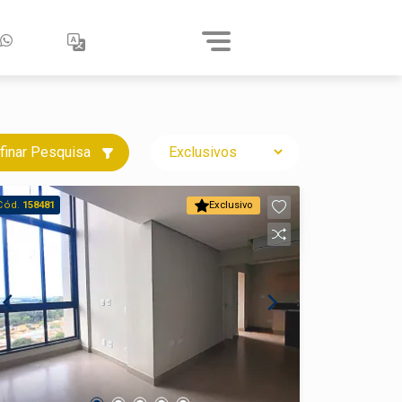
finar Pesquisa
Cód.
158481
Exclusivo