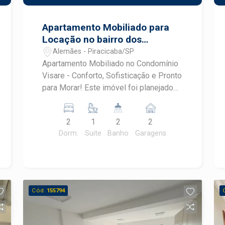
Apartamento Mobiliado para
Locação no bairro dos
Alemães
Alemães - Piracicaba/SP
Apartamento Mobiliado no Condomínio
Visare - Conforto, Sofisticação e Pronto
para Morar! Este imóvel foi planejado
para oferecer conforto, praticidade e
qualidade de vida em cada detalhe. Se
2
1
2
2
você procura um apartamento moderno,
Dorm.
Suite
Banho
Garagens
completo e com excelente
infraestrutura, esta é a oportunidade
ideal! Características do imóvel: 2
dormitórios, sendo 1 suíte; Todos os
ambientes com móveis planejados,
Cód.
155794
proporcionando organização e
excelente aproveitamento dos
espaços; Apartamento totalmente