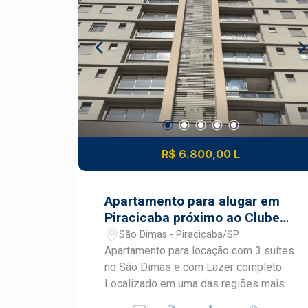
funcional e ambientes preparados para
planejada - Lavabo - Lavanderia com
atender diferentes perfis de negócios
banheiro de apoio - Garagem: - 2 vagas
no bairro São Dimas. Frias Neto
Destaque: - Imóvel amplo e bem
Consultoria de Imóveis, mais de 37
localizado, ideal para quem busca
anos no mercado imobiliário de
conforto e exclusividade
Piracicaba. Agende sua visita.
R$ 6.800,00 L
Apartamento para alugar em
Piracicaba próximo ao Clube
de Campo
São Dimas - Piracicaba/SP
Apartamento para locação com 3 suítes
no São Dimas e com Lazer completo
Localizado em uma das regiões mais
valorizadas de Piracicaba, este