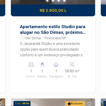
R$ 2.900,00 L
Apartamento estilo Studio para
alugar no São Dimas, próximo
a ESALQ
São Dimas - Piracicaba/SP
O Jacarandá Studio é uma excelente
opção para quem busca praticidade,
conforto e um endereço privilegiado no
tradicional bairro São Dimas, uma das
regiões mais valorizadas de Piracicaba.
1
1
1
38.80 m²
Localizado próximo à ESALQ/USP,
Dorm.
Banho
Garagem
A. Útil
oferece fácil acesso a comércios,
restaurantes, supermercados, serviços
e importantes vias da cidade.
Destaques do imóvel: Área útil de
aproximadamente 40 m²; Pé-direito
Cód.
48166
Exclusivo