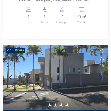
cozinha com gabinete, armário e fogão, área de
serviço, 01 vaga.
1
1
1
50 m²
Dorm.
Banho
Garagem
Const.
Cód.
154819