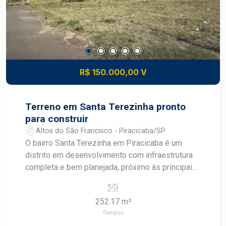
proximidade de escolas, supermercados,
transportes, serviços e lazer comunitário
Construa o imóvel dos seus sonhos com
segurança e excelente potencial de valorização.
Construa seu futuro com quem é agente de
desenvolvimento do mercado imobiliário de
R$ 150.000,00 V
Piracicaba. Agende sua visita.
Terreno em Santa Terezinha pronto
para construir
Altos do São Francisco - Piracicaba/SP
O bairro Santa Terezinha em Piracicaba é um
distrito em desenvolvimento com infraestrutura
completa e bem planejada, próximo às principais
avenidas como Corcovado, Cristóvão Colombo e
rodovias SP308 e SP304. A região conta com
252.17 m²
comércio variado, transporte público, escolas,
Terreno
supermercados e acesso facilitado tanto ao