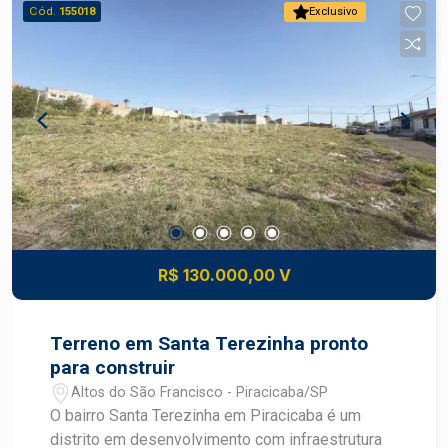
construir Diferenciais: Melhor quadra do bairro
Cód.
155018
Exclusivo
Vantagens estratégicas Localização: terreno em
bairro planejado com acesso fácil a rodovias e
serviços Valorização: região com crescimento
constante de comércio e residências novas, boa
perspectiva de ganho patrimonial Conveniência:
proximidade de escolas, supermercados,
transportes, serviços e lazer comunitário
Construa o imóvel dos seus sonhos com
segurança e excelente potencial de valorização.
Construa seu futuro com quem é agente de
desenvolvimento do mercado imobiliário de
R$ 130.000,00 V
Piracicaba. Agende sua visita.
Terreno em Santa Terezinha pronto
para construir
Altos do São Francisco - Piracicaba/SP
O bairro Santa Terezinha em Piracicaba é um
distrito em desenvolvimento com infraestrutura