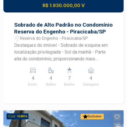
R$ 1.930.000,00 V
Sobrado de Alto Padrão no Condomínio
Reserva do Engenho - Piracicaba/SP
Reserva do Engenho - Piracicaba/SP
Destaques do imóvel - Sobrado de esquina em
localização privilegiada - Sol da manhã - Parte
alta do condomínio, proporcionando mais
privacidade e silêncio - Vista panorâmica da
cidade - Terreno com 395 m² - Área construída de
4
4
7
4
270 m² - Projeto com acessibilidade e acesso
Dorm.
Suítes
Banho
Garagens
plano - 4 entradas independentes - Elevador
hidráulico para até 3 pessoas, com ventilação e
baixa manutenção - Sistema de energia
fotovoltaica instalado - Aquecimento solar central
Ambientes 4 suítes, sendo: - 1 suíte térrea, nova
Cód.
154816
Exclusivo
e sem uso - 1 suíte master com banheira de
hidromassagem (spa) - Ampla sala de estar -