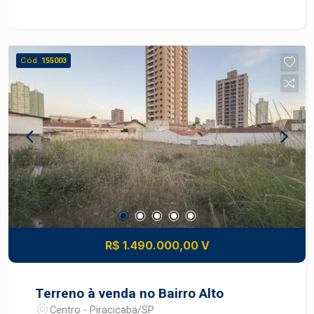
centro quanto a outros bairros como Vila
Rezende e Parque Conceição. Descritivo do
Terreno Área total: 252,17 m² pronto para
construir Diferenciais: Melhor quadra do bairro
Cód.
155003
Vantagens estratégicas Localização: terreno em
bairro planejado com acesso fácil a rodovias e
serviços Valorização: região com crescimento
constante de comércio e residências novas, boa
perspectiva de ganho patrimonial Conveniência:
proximidade de escolas, supermercados,
transportes, serviços e lazer comunitário
Construa o imóvel dos seus sonhos com
segurança e excelente potencial de valorização.
Construa seu futuro com quem é agente de
desenvolvimento do mercado imobiliário de
R$ 1.490.000,00 V
Piracicaba. Agende sua visita.
Terreno à venda no Bairro Alto
Centro - Piracicaba/SP