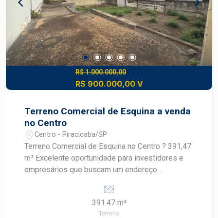
qualidade de vida, segurança e praticidade.
Construa seu futuro com quem é agente de
desenvolvimento do mercado imobiliário de
Piracicaba. Agende sua visita.
R$ 1.000.000,00
R$ 900.000,00 V
Terreno Comercial de Esquina a venda
no Centro
Centro - Piracicaba/SP
Terreno Comercial de Esquina no Centro ? 391,47
m² Excelente oportunidade para investidores e
empresários que buscam um endereço
estratégico para implantação de
empreendimentos comerciais em uma das
391.47 m²
regiões mais movimentadas da cidade.
Terreno
Localizado na esquina da Rua do Rosário com a