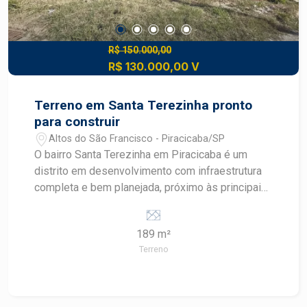
dos bairros mais procurados de Piracicaba.
Construa seu futuro com quem é agente de
desenvolvimento do mercado imobiliário de
Piracicaba. Agende sua visita.
R$ 150.000,00
R$ 130.000,00 V
Terreno em Santa Terezinha pronto
para construir
Altos do São Francisco - Piracicaba/SP
O bairro Santa Terezinha em Piracicaba é um
distrito em desenvolvimento com infraestrutura
completa e bem planejada, próximo às principais
avenidas como Corcovado, Cristóvão Colombo e
rodovias SP308 e SP304. A região conta com
189 m²
comércio variado, transporte público, escolas,
Terreno
supermercados e acesso facilitado tanto ao
centro quanto a outros bairros como Vila
Rezende e Parque Conceição. Descritivo do
Terreno Área total: 189,00m² pronto para construir