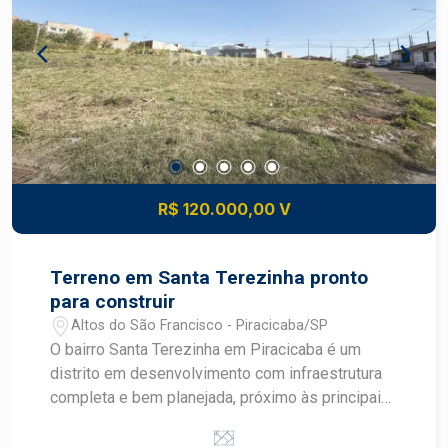
serviços Valorização: região com crescimento
constante de comércio e residências novas, boa
perspectiva de ganho patrimonial Conveniência:
proximidade de escolas, supermercados,
transportes, serviços e lazer comunitário
Construa o imóvel dos seus sonhos com
segurança e excelente potencial de valorização.
Construa seu futuro com quem é agente de
desenvolvimento do mercado imobiliário de
R$ 120.000,00 V
Piracicaba. Agende sua visita.
Terreno em Santa Terezinha pronto
para construir
Altos do São Francisco - Piracicaba/SP
O bairro Santa Terezinha em Piracicaba é um
distrito em desenvolvimento com infraestrutura
completa e bem planejada, próximo às principais
avenidas como Corcovado, Cristóvão Colombo e
rodovias SP308 e SP304. A região conta com