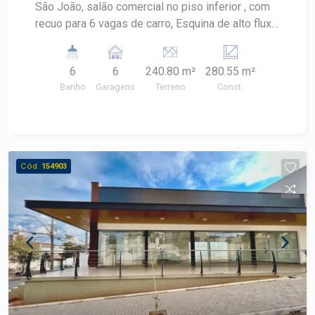
São João, salão comercial no piso inferior , com
recuo para 6 vagas de carro, Esquina de alto fluxo
e visibilidade, a melhor esquina comercial da
região, acabamento moderno de alto padrão,
6
6
240.80 m²
280.55 m²
localização de grande visibilidade . Sendo 50 m2
Banho
Garagens
Terreno
Const.
no Sub solo 90 m2 no térreo + 6 vagas 140 m2
no pavimento superior
Cód.
154903