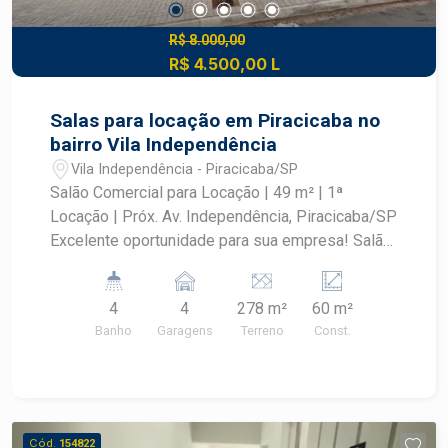
R$ 8.000,00
R$ 4.500,00 L
Salas para locação em Piracicaba no
bairro Vila Independência
Vila Independência - Piracicaba/SP
Salão Comercial para Locação | 49 m² | 1ª
Locação | Próx. Av. Independência, Piracicaba/SP
Excelente oportunidade para sua empresa! Salão
comercial novo, com 49m² de área construída, em
localização estratégica, a poucos metros da
4
4
278 m²
60 m²
Avenida Independência, um dos principais
Banho
Garagens
Terreno
Const.
corredores comerciais de Piracicaba. Destaques
do imóvel: Primeira locação, imóvel novo e pronto
para uso Amplo salão com pé-direito alto 1
banheiros, oferecendo praticidade para equipe e
clientes Vagas de recuo para estacionamento
Cód.
154822