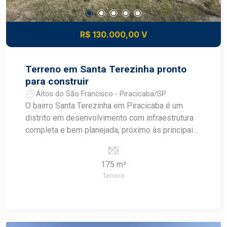
R$ 130.000,00 V
Terreno em Santa Terezinha pronto
para construir
Altos do São Francisco - Piracicaba/SP
O bairro Santa Terezinha em Piracicaba é um
distrito em desenvolvimento com infraestrutura
completa e bem planejada, próximo às principais
avenidas como Corcovado, Cristóvão Colombo e
rodovias SP308 e SP304. A região conta com
175 m²
comércio variado, transporte público, escolas,
Terreno
supermercados e acesso facilitado tanto ao
centro quanto a outros bairros como Vila
Rezende e Parque Conceição. Descritivo do
Terreno Área total: 175,00 m² pronto para