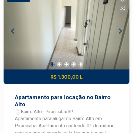
frontal Fachada imponente, com ótima
visibilidade e exposição comercial Ideal para
lojas, clínicas, academias, escritórios,
showrooms e diversas outras atividades
comerciais. Agende uma visita e traga sua
empresa para um dos endereços mais
valorizados da cidade!
R$ 1.300,00 L
Apartamento para locação no Bairro
Alto
Bairro Alto - Piracicaba/SP
Apartamento para alugar no Bairro Alto em
Piracicaba. Apartamento contendo 01 dormitório
com armário planejado, sala, banheiro social,