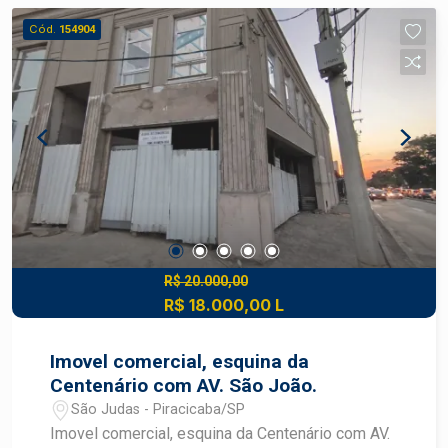
Diferenciais: Melhor quadra do bairro Vantagens
Cód.
154904
estratégicas Localização: terreno em bairro
planejado com acesso fácil a rodovias e serviços
Valorização: região com crescimento constante
de comércio e residências novas, boa
perspectiva de ganho patrimonial Conveniência:
proximidade de escolas, supermercados,
transportes, serviços e lazer comunitário
Construa o imóvel dos seus sonhos com
segurança e excelente potencial de valorização.
Construa seu futuro com quem é agente de
desenvolvimento do mercado imobiliário de
R$ 20.000,00
R$ 18.000,00 L
Piracicaba. Agende sua visita.
Imovel comercial, esquina da
Centenário com AV. São João.
São Judas - Piracicaba/SP
Imovel comercial, esquina da Centenário com AV.