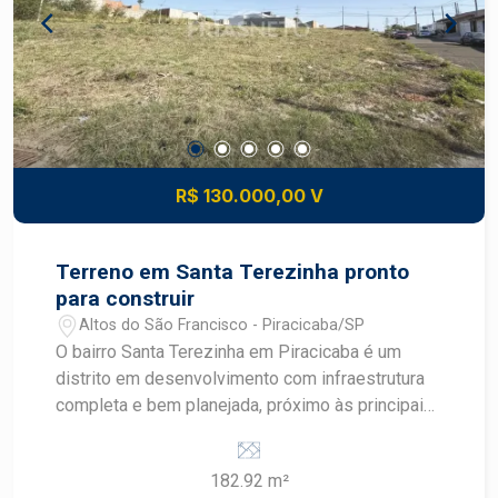
perspectiva de ganho patrimonial Conveniência:
proximidade de escolas, supermercados,
transportes, serviços e lazer comunitário
Construa o imóvel dos seus sonhos com
segurança e excelente potencial de valorização.
Construa seu futuro com quem é agente de
desenvolvimento do mercado imobiliário de
R$ 130.000,00 V
Piracicaba. Agende sua visita.
Terreno em Santa Terezinha pronto
para construir
Altos do São Francisco - Piracicaba/SP
O bairro Santa Terezinha em Piracicaba é um
distrito em desenvolvimento com infraestrutura
completa e bem planejada, próximo às principais
avenidas como Corcovado, Cristóvão Colombo e
rodovias SP308 e SP304. A região conta com
182.92 m²
comércio variado, transporte público, escolas,