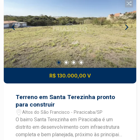
bairro planejado com acesso fácil a rodovias e
serviços Valorização: região com crescimento
constante de comércio e residências novas, boa
perspectiva de ganho patrimonial Conveniência:
proximidade de escolas, supermercados,
transportes, serviços e lazer comunitário
Construa o imóvel dos seus sonhos com
segurança e excelente potencial de valorização.
Construa seu futuro com quem é agente de
desenvolvimento do mercado imobiliário de
R$ 130.000,00 V
Piracicaba. Agende sua visita.
Terreno em Santa Terezinha pronto
para construir
Altos do São Francisco - Piracicaba/SP
O bairro Santa Terezinha em Piracicaba é um
distrito em desenvolvimento com infraestrutura
completa e bem planejada, próximo às principais