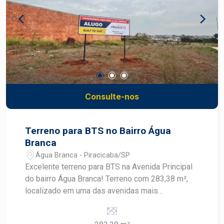
valorizadas de Piracicaba Esta residência reúne
elegância, funcionalidade e uma excelente
localização no condomínio Villa D`Aquila,
proporcionando um estilo de vida exclusivo no
bairro planejado Reserva Jequitibá, em
Piracicaba. Frias Neto Consultoria de Imóveis,
mais de 37 anos no mercado imobiliário de
Piracicaba. Agende sua visita.
Consulte-nos
Terreno para BTS no Bairro Água
Branca
Água Branca - Piracicaba/SP
Excelente terreno para BTS na Avenida Principal
do bairro Água Branca! Terreno com 283,38 m²,
localizado em uma das avenidas mais
movimentadas da região, próximo aos principais
comércios, e com alto fluxo de veículos e