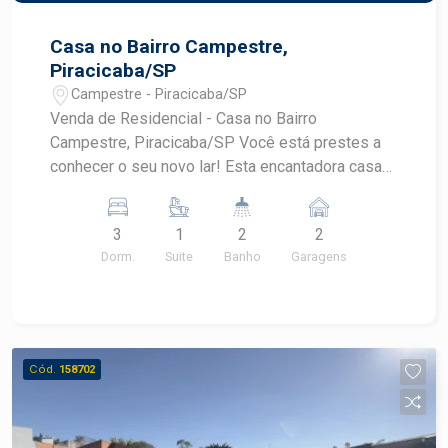
Casa no Bairro Campestre,
Piracicaba/SP
Campestre - Piracicaba/SP
Venda de Residencial - Casa no Bairro
Campestre, Piracicaba/SP Você está prestes a
conhecer o seu novo lar! Esta encantadora casa
no bairro Campestre é a oportunidade que você
esperava para viver com conforto e qualidade.
3
1
2
2
Características do Imóvel: - Localização: Situada
Dorm.
Suite
Banho
Garagens
em uma das áreas mais valorizadas de
Piracicaba, a casa oferece fácil acesso a
escolas, supermercados, e diversas opções de
lazer. - Área Total do Terreno: 200,00 m² - Área
Construída: 173,00 m² - Dormitórios: 3 amplos
Cód.
158702
dormitórios, perfeitos para acomodar sua família
com conforto. - Garagens: 2 vagas de garagem,
garantindo praticidade e segurança para seus