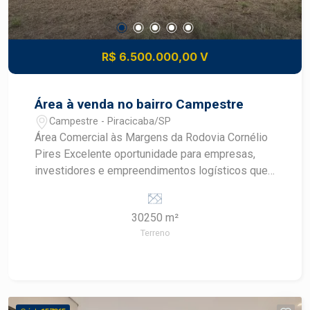
Piracicaba. Agende sua visita.
R$ 6.500.000,00 V
Área à venda no bairro Campestre
Campestre - Piracicaba/SP
Área Comercial às Margens da Rodovia Cornélio
Pires Excelente oportunidade para empresas,
investidores e empreendimentos logísticos que
buscam visibilidade, acessibilidade e amplo
espaço operacional. A propriedade possui mais
30250 m²
de 100 metros de frente para a Rodovia Cornélio
Terreno
Pires, proporcionando grande exposição
comercial e fácil acesso para veículos leves e
pesados. Com topografia totalmente plana, a área
oferece excelente aproveitamento para
implantação de galpões, centros de distribuição,