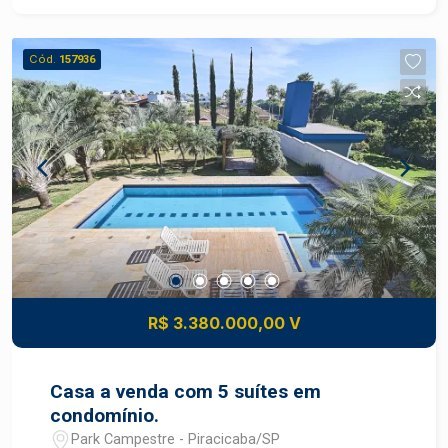
veículos. - Área Construída: 190,65 m² de área
construída, proporcionando ambientes bem
Cód.
157936
distribuídos e aconchegantes. - Área do Terreno:
208,00 m², com espaço suficiente para um jardim,
área de lazer ou até mesmo uma futura
construção, se desejado. - Área de serviço
coberta, área gourmet com churrasqueira, piscina
e lavabo. Diferenciais: - Localização privilegiada
em um bairro tranquilo e familiar, próximo a
escolas, supermercados e áreas de lazer. -
Ambientes iluminados e arejados, ideal para
proporcionar bem-estar e conforto aos
moradores. - Potencial para personalização e
R$ 3.380.000,00 V
valorização do imóvel, tornando-se um excelente
investimento. Não perca a oportunidade de viver
em um lugar que combina conforto e praticidade.
Casa a venda com 5 suítes em
Entre em contato e agende uma visita! Valor:
condomínio.
Consulte-nos para mais informações e
Park Campestre - Piracicaba/SP