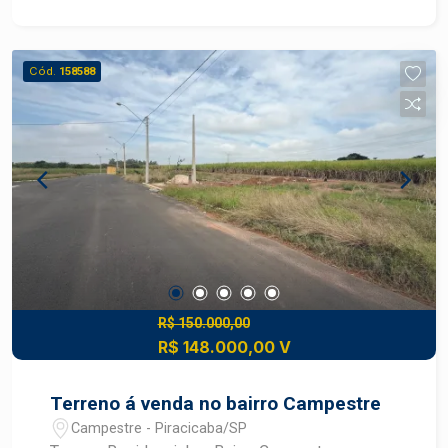
Condomínio com infraestrutura completa e ótima
valorização na região do Campestre. Ideal para
morar ou investir! Consulte sempre um
Cód.
158588
Especialista Frias Neto.
R$ 150.000,00
R$ 148.000,00 V
Terreno á venda no bairro Campestre
Campestre - Piracicaba/SP