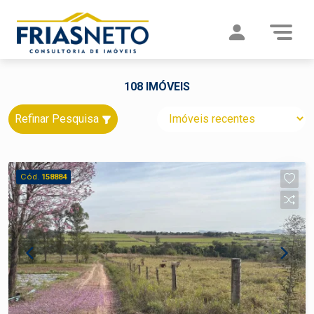
108 IMÓVEIS
Refinar Pesquisa
Cód.
158884