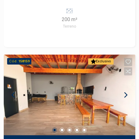
terreno.
200 m²
Terreno
Cód.
158159
Exclusivo