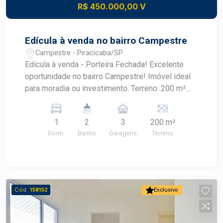
R$ 450.000,00 V
Edícula à venda no bairro Campestre
Campestre - Piracicaba/SP
Edícula à venda - Porteira Fechada! Excelente
oportunidade no bairro Campestre! Imóvel ideal
para moradia ou investimento. Terreno: 200 m²
Área construída: 89m² Venda porteira fechada
(fica mobiliado) Ótima localização, bairro tranquilo
1
2
3
200 m²
e valorizado. Entre em contato para mais
Dorm.
Banho
Garagens
Terreno
informações e agende sua visita!
Cód.
158152
Exclusivo