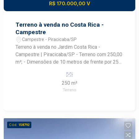
R$ 170.000,00 V
Terreno à venda no Costa Rica -
Campestre
Campestre - Piracicaba/SP
Terreno à venda no Jardim Costa Rica -
Campestre | Piracicaba/SP - Terreno com 250,00
m²; - Dimensões de 10 metros de frente por 25
metros de profundidade; - Excelente opção para
construção de residência ou investimento; -
250 m²
Localizado em bairro consolidado e com grande
Terreno
potencial de valorização; - Região tranquila,
predominantemente residencial; - Fácil acesso à
Avenida Laranjal Paulista e às principais vias da
cidade; - Próximo ao bairro Campestre, com
ampla infraestrutura de comércio e serviços; -
Cód.
158792
Nas proximidades de supermercados, escolas,
farmácias, academias e restaurantes; - A poucos