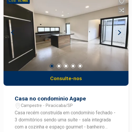
Cód.
157865
transportadoras, indústrias, pátios logísticos e
demais atividades empresariais que demandam
espaço e praticidade operacional. Destaques do
imóvel: Mais de 100 metros de frente para a
rodovia; Topografia plana; Fácil acesso para
caminhões e carretas; Excelente área para
manobras e operações logísticas; Grande
potencial para instalação de empresas e
empreendimentos comerciais; Localização
estratégica com ótima visibilidade. Uma área
diferenciada, pronta para receber projetos de
Consulte-nos
grande porte em uma das regiões com forte
vocação comercial e logística.
Casa no condominio Agape
Campestre - Piracicaba/SP
Casa recém construída em condomínio fechado -
3 dormitórios sendo uma suíte - sala integrada
com a cozinha e espaço gourmet - banheiro