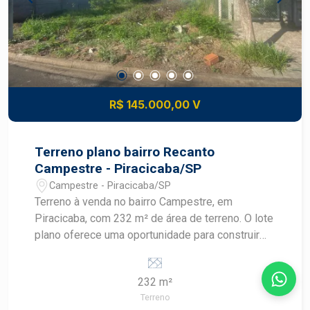
R$ 145.000,00 V
Terreno plano bairro Recanto
Campestre - Piracicaba/SP
Campestre - Piracicaba/SP
Terreno à venda no bairro Campestre, em
Piracicaba, com 232 m² de área de terreno. O lote
plano oferece uma oportunidade para construir
um projeto residencial personalizado em uma
região tradicional e valorizada da cidade.
232 m²
CARACTERÍSTICAS DO IMÓVEL - Terreno
Terreno
residencial - 232 m² de área de terreno - Terreno