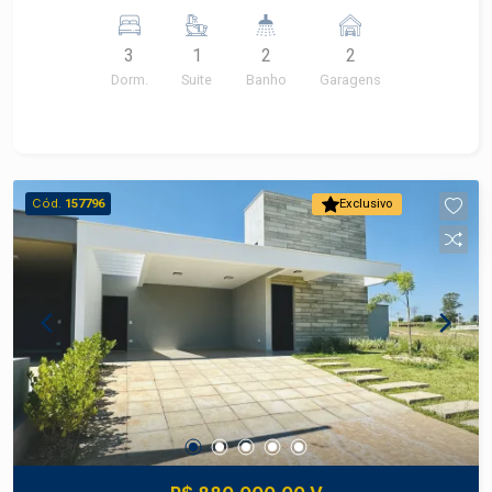
social - Churrasqueira - 2 vagas cobertas
3
1
2
2
Dorm.
Suite
Banho
Garagens
Cód.
157796
Exclusivo