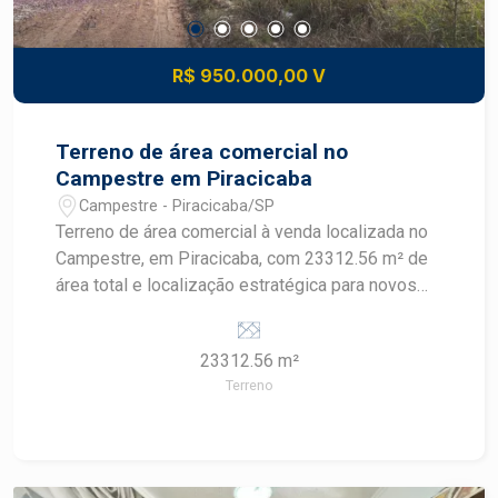
R$ 950.000,00 V
Terreno de área comercial no
Campestre em Piracicaba
Campestre - Piracicaba/SP
Terreno de área comercial à venda localizada no
Campestre, em Piracicaba, com 23312.56 m² de
área total e localização estratégica para novos
projetos. A propriedade apresenta vocação para
empreendimentos residenciais ou de uso misto,
23312.56 m²
ao lado de empreendimento já consolidado.
Terreno
CARACTERÍSTICAS DO IMÓVEL - Área total de
23312.56 m² - Área destinada a uso comercial -
Localização no Campestre, em Piracicaba -
Propriedade com amplo espaço para