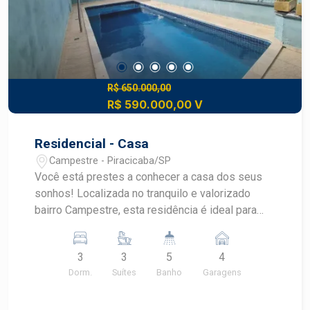
R$ 650.000,00
R$ 590.000,00 V
Residencial - Casa
Campestre - Piracicaba/SP
Você está prestes a conhecer a casa dos seus
sonhos! Localizada no tranquilo e valorizado
bairro Campestre, esta residência é ideal para
famílias que buscam conforto, espaço e
qualidade de vida. Características do Imóvel: -
3
3
5
4
Dormitórios: 3 amplas suítes, perfeitos para
Dorm.
Suítes
Banho
Garagens
acomodar toda a família com conforto e
privacidade. - Garagens: 4 vagas de garagem,
garantindo segurança e comodidade para seus