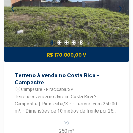
veículos. Ambientes e Estrutura: Diferenciais: -
Acabamentos de qualidade e boa ventilação
natural. - Proximidade de áreas verdes,
proporcionando um ambiente agradável e
saudável. - Segurança e tranquilidade,
características marcantes do bairro Campestre.
Entre em contato e agende uma visita! Valor e
Condições: Consulte-nos para mais informações
R$ 170.000,00 V
sobre valor e condições de pagamento. Seu novo
lar espera por você!
Terreno à venda no Costa Rica -
Campestre
Campestre - Piracicaba/SP
Terreno à venda no Jardim Costa Rica ?
Campestre | Piracicaba/SP - Terreno com 250,00
m²; - Dimensões de 10 metros de frente por 25
metros de profundidade; - Excelente opção para
construção de residência ou investimento; -
250 m²
Localizado em bairro consolidado e com grande