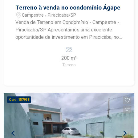
Terreno à venda no condomínio Ágape
Campestre - Piracicaba/SP
Venda de Terreno em Condomínio - Campestre -
Piracicaba/SP Apresentamos uma excelente
oportunidade de investimento em Piracicaba, no
bairro Campestre. Este terreno em condomínio
possui uma área de 200,00 m², ideal para você
200 m²
que busca construir a casa dos seus sonhos em
Terreno
um ambiente seguro e tranquilo. Características
do Terreno: - Área total: 200,00 m² - Localização
privilegiada no bairro Campestre - Condomínio
com infraestrutura completa - Segurança 24
horas - Próximo a comércios, escolas e áreas de
Cód.
157938
lazer