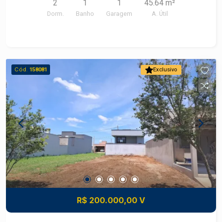
2
1
1
45.64 m²
Dorm.
Banho
Garagem
A. Útil
Cód.
158081
Exclusivo
R$ 200.000,00 V