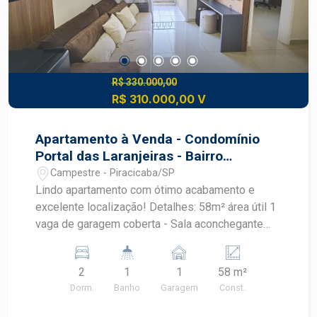
R$ 330.000,00
R$ 310.000,00 V
Apartamento à Venda - Condomínio
Portal das Laranjeiras - Bairro
Campestre, Piracicaba/SP.
Campestre - Piracicaba/SP
Lindo apartamento com ótimo acabamento e
excelente localização! Detalhes: 58m² área útil 1
vaga de garagem coberta - Sala aconchegante
com painel - Cozinha com armários planejados e
cooktop 4 bocas - 2 dormitórios com planejados
2
1
1
58 m²
sendo um deles com ar-condicionado - Varanda
Dorm.
Banho
Garagem
Const.
gourmet, perfeita para receber amigos e relaxar. -
Completo de armários em todos os ambientes.