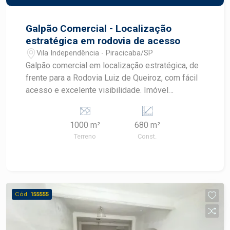
Galpão Comercial - Localização
estratégica em rodovia de acesso
Vila Independência - Piracicaba/SP
Galpão comercial em localização estratégica, de
frente para a Rodovia Luiz de Queiroz, com fácil
acesso e excelente visibilidade. Imóvel
impecável, ideal para empresas que buscam
praticidade, logística facilitada e destaque
1000 m²
680 m²
comercial. O galpão conta com 1.000 m² de área
Terreno
Const.
de terreno e 680 m² de área construída, além de
amplo recuo frontal, proporcionando mais
comodidade para estacionamento e manobras.
Possui doca, facilitando operações de carga e
descarga. Ideal para transportadoras, centros
Cód.
155555
logísticos, distribuidoras e diversos segmentos
comerciais e industriais.