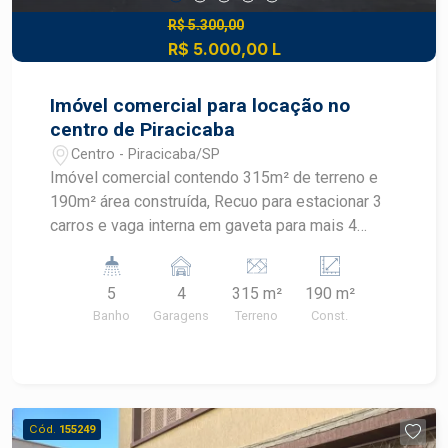
R$ 5.300,00
R$ 5.000,00 L
Imóvel comercial para locação no
centro de Piracicaba
Centro - Piracicaba/SP
Imóvel comercial contendo 315m² de terreno e
190m² área construída, Recuo para estacionar 3
carros e vaga interna em gaveta para mais 4
carros, Piso térreo, amplo salão com divisória de
vidro blindex, copa, 2 banheiros. Piso superior, 3
5
4
315 m²
190 m²
salas, 1 com sacada para rua e 1 banheiro.
Banho
Garagens
Terreno
Const.
Corredor lateral com banheiro, Edícula completa
nos fundos, contendo cozinha, banheiro e 1
sala/dormitório. Agende sua visita.
Cód.
155249