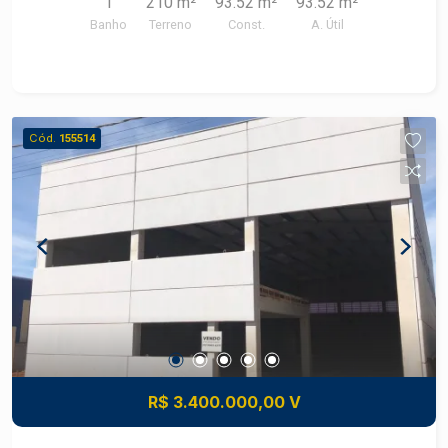
1
210 m²
93.52 m²
93.52 m²
Banho
Terreno
Const.
A. Útil
Cód.
155514
R$ 3.400.000,00 V