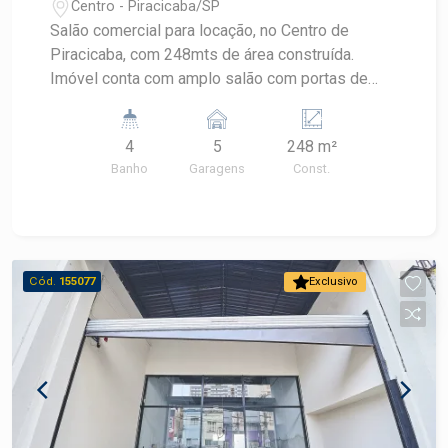
Centro - Piracicaba/SP
Salão comercial para locação, no Centro de
Piracicaba, com 248mts de área construída.
Imóvel conta com amplo salão com portas de
ferro automatizada, 4 banheiros, quintal, pé
direito duplo, de frente para Rua Benjamin
4
5
248 m²
Constant, esquina com Rua Prudente de Moraes,
Banho
Garagens
Const.
com 5 vagas de recuo. Primeira locação, ótima
localização. Região central, próximo de
supermercados, farmácias, lojas, terminal central,
padarias etc. #Blackfrias
Cód.
155077
Exclusivo