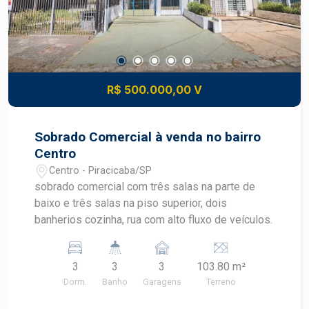
R$ 500.000,00 V
Sobrado Comercial à venda no bairro
Centro
Centro - Piracicaba/SP
sobrado comercial com três salas na parte de
baixo e três salas na piso superior, dois
banherios cozinha, rua com alto fluxo de veículos.
3
3
3
103.80 m²
Dorm.
Banho
Garagens
Terreno