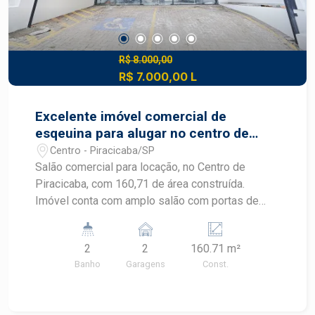
R$ 8.000,00
R$ 7.000,00 L
Excelente imóvel comercial de
esqeuina para alugar no centro de
Piracicaba.
Centro - Piracicaba/SP
Salão comercial para locação, no Centro de
Piracicaba, com 160,71 de área construída.
Imóvel conta com amplo salão com portas de
ferro automatizada, 2 banheiros, quintal, pé
direito duplo, 2 vagas de recuo. Primeira locação,
2
2
160.71 m²
ótima localização. Região central, próximo de
Banho
Garagens
Const.
supermercados, farmácias, lojas, terminal central,
padarias etc. #Blackfrias