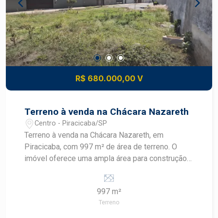
e infraestrutura completa para grandes
operações. Perfil construtivo projetado para
atender demandas de indústrias, operadores
logísticos e centros de distribuição. Ambiente
seguro e estruturado, pronto para suportar alto
desempenho empresarial. Construa seu futuro
com quem é agente de desenvolvimento do
R$ 680.000,00 V
mercado imobiliário de Piracicaba. Agende sua
visita.
Terreno à venda na Chácara Nazareth
Centro - Piracicaba/SP
Terreno à venda na Chácara Nazareth, em
Piracicaba, com 997 m² de área de terreno. O
imóvel oferece uma ampla área para construção
residencial em uma região tradicional da cidade,
com espaço para desenvolver um projeto
997 m²
personalizado. CARACTERÍSTICAS DO IMÓVEL -
Terreno
Terreno residencial - 997 m² de área de terreno -
Localizado na Chácara Nazareth - Região Centro