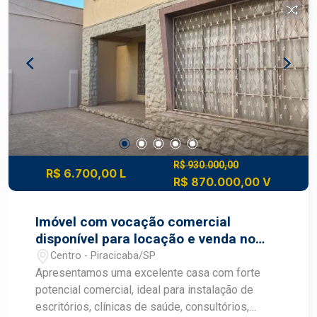
R$ 930.000,00
R$ 6.700,00 L
R$ 870.000,00 V
Imóvel com vocação comercial
disponível para locação e venda no
Centro de Piracicaba SP
Centro - Piracicaba/SP
Apresentamos uma excelente casa com forte
potencial comercial, ideal para instalação de
escritórios, clínicas de saúde, consultórios,