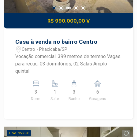
R$ 990.000,00 V
Casa à venda no bairro Centro
Centro - Piracicaba/SP
Vocação comercial. 399 metros de terreno Vagas
para recuo; 03 dormitórios; 02 Salas Amplo
quintal
3
1
3
6
Dorm.
Suite
Banho
Garagens
Cód.
155596