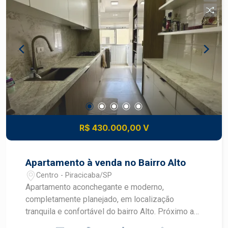
R$ 430.000,00 V
Apartamento à venda no Bairro Alto
Centro - Piracicaba/SP
Apartamento aconchegante e moderno,
completamente planejado, em localização
tranquila e confortável do bairro Alto. Próximo a
diversos comércios e serviços, como escolas,