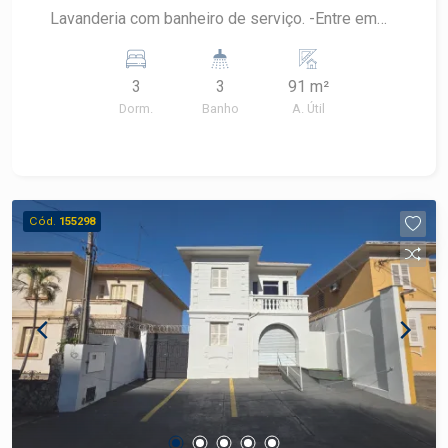
Lavanderia com banheiro de serviço. -Entre em
contato e visite com especialista Frias Neto
3
3
91 m²
Dorm.
Banho
A. Útil
Cód.
155298