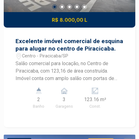
R$ 8.000,00 L
Excelente imóvel comercial de esquina
para alugar no centro de Piracicaba.
Centro - Piracicaba/SP
Salão comercial para locação, no Centro de
Piracicaba, com 123,16 de área construída.
Imóvel conta com amplo salão com portas de
ferro automatizada, 2 banheiros, quintal, pé
direito duplo, de frente para Rua Benjamin
2
3
123.16 m²
Constant, esquina com R: Prudente de Moraes,
Banho
Garagens
Const.
com 3 vagas de recuo. Primeira locação, ótima
localização. Região central, próximo de
supermercados, farmácias, lojas, terminal central,
padarias etc. #Blackfrias