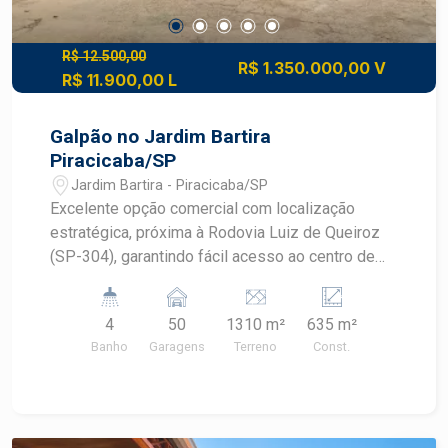
R$ 12.500,00
R$ 1.350.000,00 V
R$ 11.900,00 L
Galpão no Jardim Bartira
Piracicaba/SP
Jardim Bartira - Piracicaba/SP
Excelente opção comercial com localização
estratégica, próxima à Rodovia Luiz de Queiroz
(SP-304), garantindo fácil acesso ao centro de
Piracicaba e às principais cidades da região.
Terreno com 1310 m², amplo espaço externo
4
50
1310 m²
635 m²
ideal para operações que exigem manobras e
Banho
Garagens
Terreno
Const.
circulação de veículos pesados. Galpão de 400
m² de área construída, contendo: Dois banheiros
(vestiários ou sanitários) Cozinha Área de luz
(iluminação natural interna) Uma sala anexa para