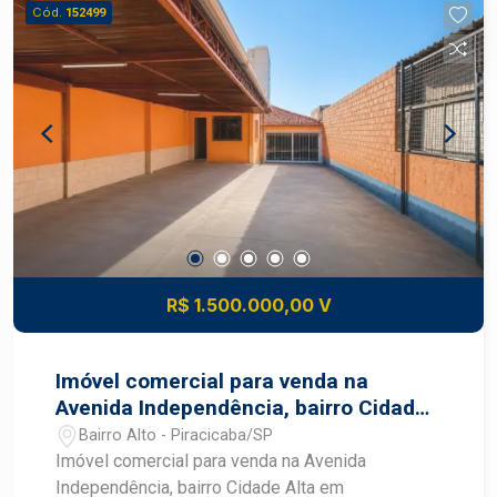
escritório ou uso administrativo Pátio externo
Cód.
152499
para manobra de veículos, ideal para caminhões
ou frota de média/ grande escala
Estacionamento com capacidade para
aproximadamente 40 veículos, o que favorece
funcionários, clientes ou visitantes Anexo
doméstico: casa avarandada contendo sala,
cozinha, banheiro e 1 dormitório, útil como
alojamento, escritório, ou suporte administrativo,
conforme a necessidade Construa seu futuro
com quem é agente de desenvolvimento do
mercado imobiliário de Piracicaba. Agende sua
R$ 1.500.000,00 V
visita. #Blackfrias
Imóvel comercial para venda na
Avenida Independência, bairro Cidade
Alta
Bairro Alto - Piracicaba/SP
Imóvel comercial para venda na Avenida
Independência, bairro Cidade Alta em