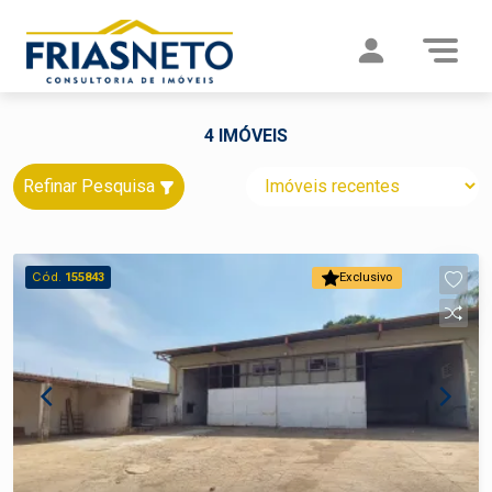
4 IMÓVEIS
Refinar Pesquisa
Cód.
155843
Exclusivo