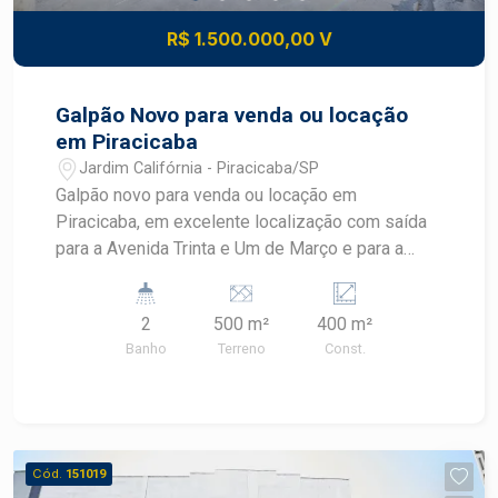
R$ 1.500.000,00 V
Galpão Novo para venda ou locação
em Piracicaba
Jardim Califórnia - Piracicaba/SP
Galpão novo para venda ou locação em
Piracicaba, em excelente localização com saída
para a Avenida Trinta e Um de Março e para a
rodovia. Características do imóvel: * 320 m2 de
construção * Preparação para ponte rolante até 5
2
500 m²
400 m²
toneladas * Pé-direito de 7 metros * Portão
Banho
Terreno
Const.
elétrico de entrada com 5,0m x 4,5m * Recuo para
até 3 veículos Agende sua visita!
Cód.
151019