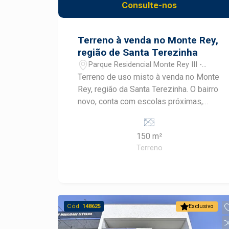
Consulte-nos
Conveniência: Portaria 24 horas,
sistema de monitoramento por
câmeras, e 3 vagas de garagem
Terreno à venda no Monte Rey,
cobertas.OPORTUNIDADE
região de Santa Terezinha
Parque Residencial Monte Rey III -
Piracicaba/SP
Terreno de uso misto à venda no Monte
Rey, região da Santa Terezinha. O bairro
novo, conta com escolas próximas,
casas novas, linha de ônibus e
potencial para novos comércios. A
150 m²
venda pode ser feita com
Terreno
financiamento para casa e construção.
Cód.
148625
Exclusivo