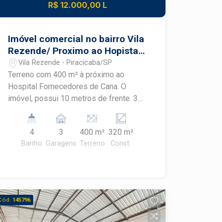
R$ 12.000,00 L
Imóvel comercial no bairro Vila
Rezende/ Proximo ao Hopistal
Fornecedores de cana
Vila Rezende - Piracicaba/SP
Terreno com 400 m² à próximo ao
Hospital Fornecedores de Cana. O
imóvel, possui 10 metros de frente. 3
vagas de récuo Salão com 310m² Aréa
externa com 10m² Pé direito com 6m
4
3
400 m²
320 m²
Mesanino 4 Banheiros
Banho
Garagens
Terreno
Const.
Cód.
145796