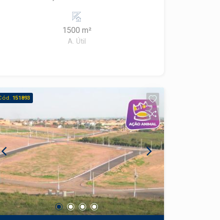
um especialista Frias Neto.
1500 m²
A. Útil
Cód.
151893