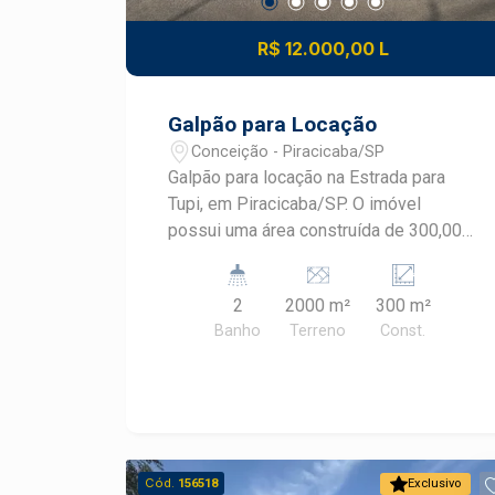
R$ 12.000,00 L
Galpão para Locação
Conceição - Piracicaba/SP
Galpão para locação na Estrada para
Tupi, em Piracicaba/SP. O imóvel
possui uma área construída de 300,00
m² e um terreno total de 2.000,00 m².
Ideal para atividades comerciais e
2
2000 m²
300 m²
industriais. Para mais informações,
Banho
Terreno
Const.
entre em contato.
Cód.
156518
Exclusivo