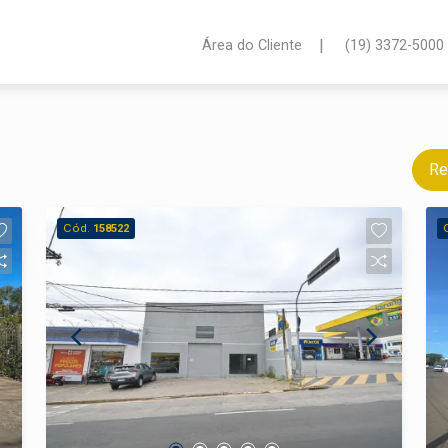
|
Área do Cliente
(19) 3372-5000
Re
Cód.
158522