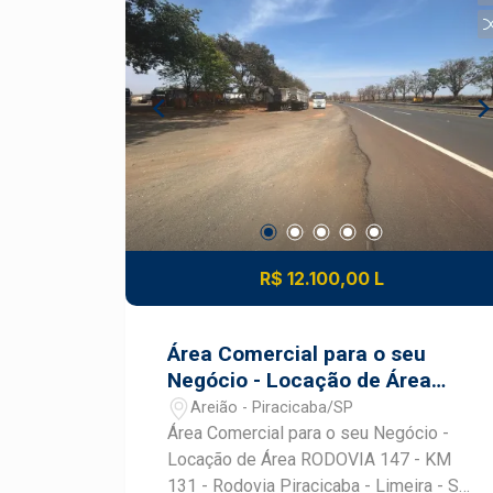
R$ 12.100,00 L
Área Comercial para o seu
Negócio - Locação de Área
RODOVIA 147 - KM 131 -
Areião - Piracicaba/SP
Rodovia Piracicaba - Limeira -
Área Comercial para o seu Negócio -
SP
Locação de Área RODOVIA 147 - KM
131 - Rodovia Piracicaba - Limeira - SP