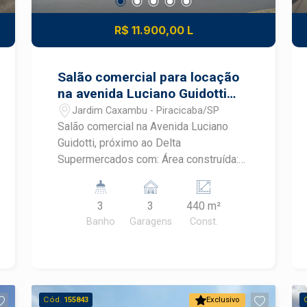
R$ 11.900,00 L
Salão comercial para locação
na avenida Luciano Guidotti
em Piracicaba
Jardim Caxambu - Piracicaba/SP
Salão comercial na Avenida Luciano
Guidotti, próximo ao Delta
Supermercados com: Área construída:
440 m² Amplo salão comercial com
layout versátil para diversos
3
3
440 m²
segmentos Fachada de destaque,
Banho
Garagens
Const.
proporcionando excelente exposição
da marca Pé-direito elevado,
favorecendo ventilação e conforto
Infraestrutura preparada com diversos
pontos para instalação de ventiladores
Cód.
155843
Exclusivo