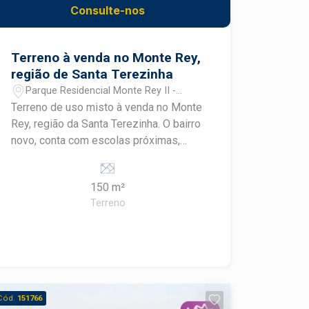
Consulte-nos
Terreno à venda no Monte Rey,
região de Santa Terezinha
Parque Residencial Monte Rey II -
Piracicaba/SP
Terreno de uso misto à venda no Monte
Rey, região da Santa Terezinha. O bairro
novo, conta com escolas próximas,
casas novas, linha de ônibus e
potencial para novos comércios. A
150 m²
venda pode ser feita com
Terreno
financiamento para casa e construção.
Cód.
151766