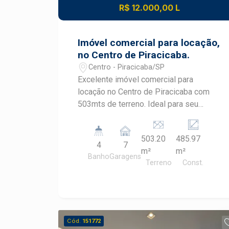
R$ 12.000,00 L
Imóvel comercial para locação,
no Centro de Piracicaba.
Centro - Piracicaba/SP
Excelente imóvel comercial para
locação no Centro de Piracicaba com
503mts de terreno. Ideal para seu
comércio, o imóvel dispõe: -7 vagas de
recuo; -4 banheiros; -Ar condiconado
503.20
485.97
central; -Cozinha ampla; -Piso superior
4
7
m²
m²
e Inferior com varias salas divididas
Banho
Garagens
Terreno
Const.
em Drywall; -Sala Cofre -Sala de
energia com geradores; Agende uma
visita com um de nossos corretores
especialistas.
Cód.
151772