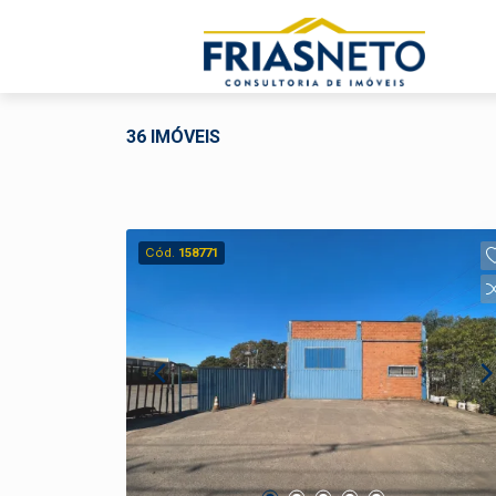
36 IMÓVEIS
Cód.
158771