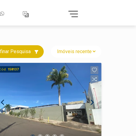
finar Pesquisa
Cód.
158137