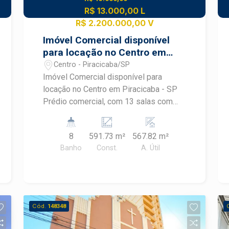
R$ 13.000,00 L
R$ 2.200.000,00 V
Imóvel Comercial disponível
para locação no Centro em
Piracicaba - SP
Centro - Piracicaba/SP
Imóvel Comercial disponível para
locação no Centro em Piracicaba - SP
Prédio comercial, com 13 salas com
divisórias de drywall, distribuídas em
um salão térreo e um mezanino. -
8
591.73 m²
567.82 m²
possui área de serviço e banheiros de
Banho
Const.
A. Útil
uso comum. Imóvel localizado na Praça
José Bonifácio. Agende sua visita!
Cód.
148348