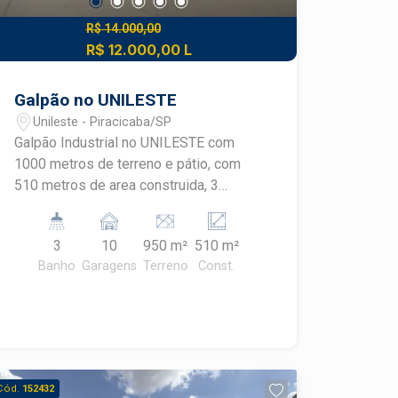
R$ 14.000,00
R$ 12.000,00 L
Galpão no UNILESTE
Unileste - Piracicaba/SP
Galpão Industrial no UNILESTE com
1000 metros de terreno e pátio, com
510 metros de area construida, 3
banheiros, cozinha , pontos para ar
condicionado, trifásico , imóvel novo
3
10
950 m²
510 m²
reformado, piso de alta resistencia,
Banho
Garagens
Terreno
Const.
pórtico para 1 tonelada, pronto para seu
negócio.
Cód.
152432