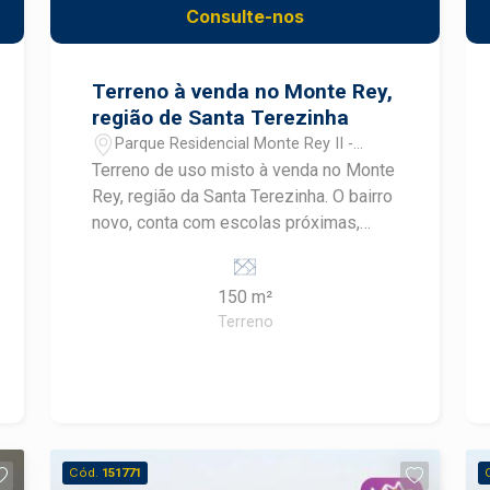
sala, cozinha, banheiro e 1 dormitório,
Consulte-nos
útil como alojamento, escritório, ou
suporte administrativo, conforme a
necessidade Construa seu futuro com
Terreno à venda no Monte Rey,
quem é agente de desenvolvimento do
região de Santa Terezinha
mercado imobiliário de Piracicaba.
Parque Residencial Monte Rey II -
Agende sua visita. #Blackfrias
Piracicaba/SP
Terreno de uso misto à venda no Monte
Rey, região da Santa Terezinha. O bairro
novo, conta com escolas próximas,
casas novas, linha de ônibus e
potencial para novos comércios. A
150 m²
venda pode ser feita com
Terreno
financiamento para casa e construção.
Cód.
151771