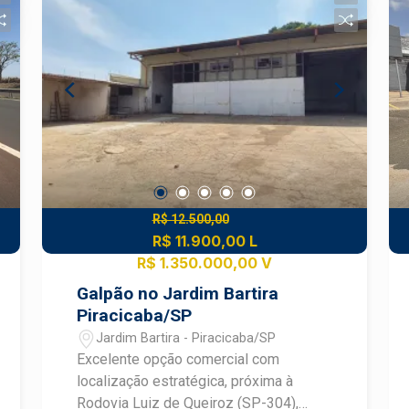
e ar-condicionado Piso em porcelanato,
de fácil manutenção 03 banheiros 03
vagas de garagem Localização
estratégica, em região de intenso fluxo
de pessoas e veículos
R$ 12.500,00
R$ 11.900,00 L
R$ 1.350.000,00 V
Galpão no Jardim Bartira
Piracicaba/SP
Jardim Bartira - Piracicaba/SP
Excelente opção comercial com
localização estratégica, próxima à
Rodovia Luiz de Queiroz (SP-304),