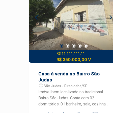
serviços - 2 banheiros - Cozinha de
apoio - Área externa - 2 vagas de
estacionamento - Layout funcional para
diferentes segmentos comerciais -
Área construída de 90 m²
DIFERENCIAIS DO IMÓVEL -
Localização em avenida de grande
circulação - Excelente visibilidade para
a fachada do negócio - Fácil acesso
R$ 11.111.111,11
para clientes, colaboradores e
R$ 350.000,00 V
fornecedores - Imóvel pronto para
receber diversas atividades comerciais
Casa à venda no Bairro São
- Bairro Água Branca com constante
Judas
desenvolvimento comercial
São Judas - Piracicaba/SP
LOCALIZAÇÃO E ACESSO - Localizado
Imóvel bem localizado no tradicional
no bairro Água Branca, em Piracicaba -
Bairro São Judas. Conta com 02
Avenida com intenso fluxo de veículos
dormitórios, 01 banheiro, sala, cozinha
e pedestres - Fácil conexão com
e área de serviço. O destaque vai para