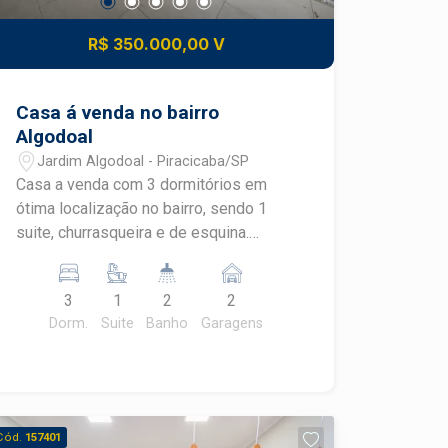
R$ 350.000,00 V
Casa á venda no bairro
Algodoal
Jardim Algodoal - Piracicaba/SP
Casa a venda com 3 dormitórios em
ótima localização no bairro, sendo 1
suite, churrasqueira e de esquina.
Agende uma visita com um de nossos
especialistas!!
3
1
2
2
Dorm.
Suite
Banho
Garagens
Cód.
157401