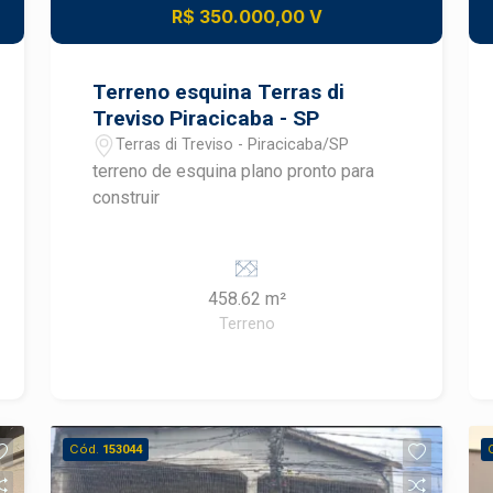
com grande potencial comercial,
R$ 350.000,00 V
perfeito para quem busca estabelecer
ou expandir sua empresa em uma das
regiões mais valorizadas de Piracicaba.
Terreno esquina Terras di
Treviso Piracicaba - SP
Terras di Treviso - Piracicaba/SP
terreno de esquina plano pronto para
construir
458.62 m²
Terreno
Cód.
153044