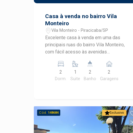
anos no mercado imobiliário de
Piracicaba. Agende sua visita.
Casa à venda no bairro Vila
Monteiro
Vila Monteiro - Piracicaba/SP
Excelente casa à venda em uma das
principais ruas do bairro Vila Monteiro,
com fácil acesso às avenidas
Professor Alberto Vollet Sachs e
Independência, oferecendo ótima
2
1
2
2
infraestrutura em comércios e serviços
Dorm.
Suite
Banho
Garagens
a poucos metros de distância. -
104,87m² de área útil; - 2 dormitórios
com armários embutidos, sendo 1
suíte; - Sala para 2 ambientes; -
Cozinha ampla; - Espaço gourmet com
Cód.
148684
Exclusivo
churrasqueira; - Quintal; - 2 vagas de
garagem. Construa o seu futuro com
quem é agente de desenvolvimento do