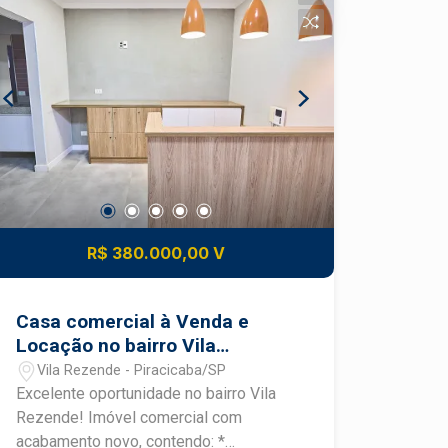
R$ 380.000,00 V
Casa comercial à Venda e
Locação no bairro Vila
Rezende
Vila Rezende - Piracicaba/SP
Excelente oportunidade no bairro Vila
Rezende! Imóvel comercial com
acabamento novo, contendo: *