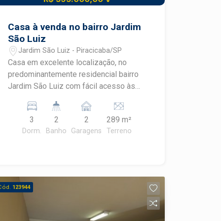
Casa à venda no bairro Jardim
São Luiz
Jardim São Luiz - Piracicaba/SP
Casa em excelente localização, no
predominantemente residencial bairro
Jardim São Luiz com fácil acesso às
avenidas Francisco de Souza, Adolfo
de Carvalho e Mário Dedini,
3
2
2
289 m²
proporcionando comércios e serviços a
Dorm.
Banho
Garagens
Terreno
poucos metros de distância. Esteja
próximo a Padaria e Mercearia Pão
Doce, Supermercado Lucalifer, entre
outros. - 165,67m² de área útil; -
Vocação comercial; - 3 dormitórios; -
Cód.
123944
Sala; - Banheiro social; - Cozinha; -
Lavanderia; - Amplo quintal; - 2 vagas
de garagem. Construa o seu futuro com