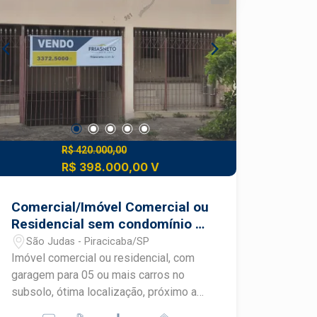
boa movimentação e fácil acesso Ideal
para quem busca investir em um ponto
comercial promissor, com potencial de
valorização e visibilidade garantida.
R$ 420.000,00
R$ 398.000,00 V
Comercial/Imóvel Comercial ou
Residencial sem condomínio -
Comercial - No bairro São
São Judas - Piracicaba/SP
Judas
Imóvel comercial ou residencial, com
garagem para 05 ou mais carros no
subsolo, ótima localização, próximo ao
fórum. Parte superior, com 03