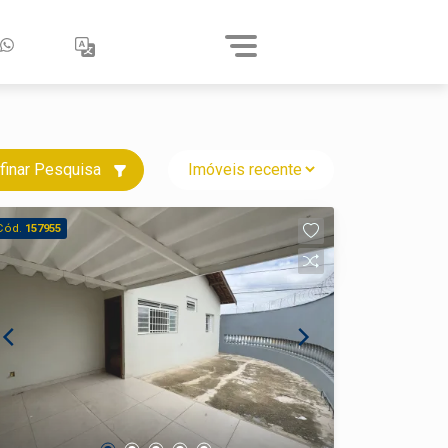
finar Pesquisa
Cód.
157955