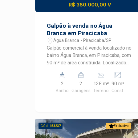
R$ 380.000,00 V
Galpão à venda no Água
Branca em Piracicaba
Água Branca - Piracicaba/SP
Galpão comercial à venda localizado no
bairro Água Branca, em Piracicaba, com
90 m² de área construída. Localizado
em avenida de alto fluxo, este imóvel
oferece excelente visibilidade para
2
2
138 m²
90 m²
empresas que buscam fortalecer sua
Banho
Garagens
Terreno
Const.
presença comercial, unindo praticidade,
funcionalidade e fácil acesso em uma
das regiões mais movimentadas de
Piracicaba. CARACTERÍSTICAS DO
IMÓVEL - Galpão em alvenaria - Frente
Cód.
153237
Exclusivo
de 6 metros - Espaço versátil para
atividades comerciais e prestação de