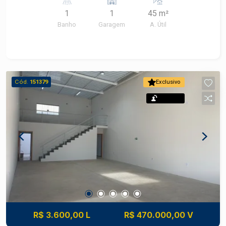
1
1
45 m²
Banho
Garagem
A. Útil
Cód.
151379
Exclusivo
Permuta
R$ 3.600,00 L
R$ 470.000,00 V