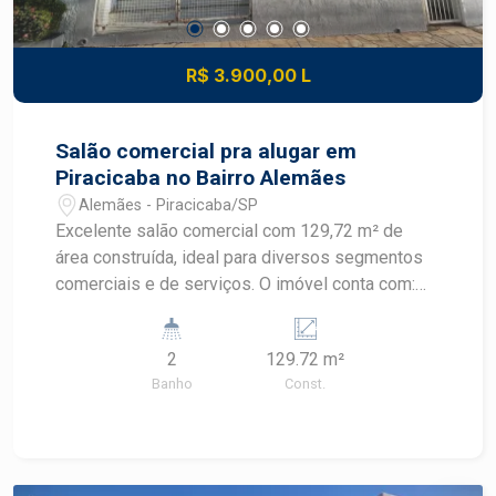
R$ 3.900,00 L
Salão comercial pra alugar em
Piracicaba no Bairro Alemães
Alemães - Piracicaba/SP
Excelente salão comercial com 129,72 m² de
área construída, ideal para diversos segmentos
comerciais e de serviços. O imóvel conta com:
Amplo espaço interno, proporcionando
flexibilidade para adequação do seu negócio; 2
2
129.72 m²
banheiros; Boa distribuição dos ambientes; Ótima
Banho
Const.
opção para lojas, escritórios, clínicas, estúdios e
prestadores de serviços. Espaço funcional e
versátil para empresas que buscam um imóvel
com excelente potencial comercial. Entre em