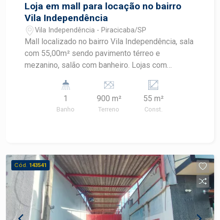
restaurantes de excelência.Qualidade de Vida: É
Loja em mall para locação no bairro
conhecido pelo seu ar bucólico, com praças e
Vila Independência
áreas verdes bem cuidadas, além de abrigar e
Vila Independência - Piracicaba/SP
estar próximo a importantes instituições de
Mall localizado no bairro Vila Independência, sala
ensino e saúde da cidade
com 55,00m² sendo pavimento térreo e
mezanino, salão com banheiro. Lojas com
infraestrutura para energia/iluminação,
preparação para instalação de ar-condicionado e
1
900 m²
55 m²
portão eletrônico. Serão 12 vagas de
Banho
Terreno
Const.
estacionamento rotativas para clientes.
Cód.
143541