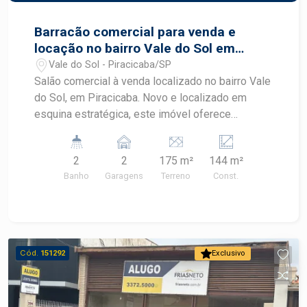
Barracão comercial para venda e
locação no bairro Vale do Sol em
Piracicaba
Vale do Sol - Piracicaba/SP
Salão comercial à venda localizado no bairro Vale
do Sol, em Piracicaba. Novo e localizado em
esquina estratégica, este imóvel oferece
excelente visibilidade, amplo espaço interno e
estrutura moderna, sendo uma excelente
2
2
175 m²
144 m²
oportunidade para empresas que buscam
Banho
Garagens
Terreno
Const.
praticidade e destaque em uma região em
constante desenvolvimento. CARACTERÍSTICAS
DO IMÓVEL - Imóvel de esquina - Pé-direito de
aproximadamente 7 metros - Mezanino com piso
acabado - Cozinha com piso, revestimento,
Cód.
151292
Exclusivo
gabinete e pia - 2 banheiros com pia e box em
vidro - Piso em cimento queimado no salão - 2
vagas de recuo para estacionamento - Área