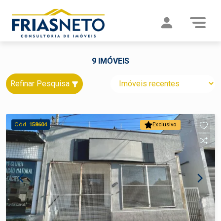
9 IMÓVEIS
Refinar Pesquisa
Cód.
158604
Exclusivo