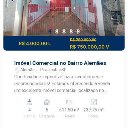
R$ 780.000,00
R$ 4.000,00 L
R$ 750.000,00 V
Imóvel Comercial no Bairro Alemães
Alemães - Piracicaba/SP
Oportunidade imperdível para investidores e
empreendedores! Estamos oferecendo à venda
um excelente imóvel comercial localizado no
charmoso bairro Alemães. Este imóvel é ideal
para quem busca um espaço amplo e bem
4
6
511.50 m²
237.75 m²
localizado para desenvolver diversos tipos de
Banho
Garagens
Terreno
Const.
negócios. Características do Imóvel: - Tipo:
Imóvel Comercial - Bairro: Alemães - Área