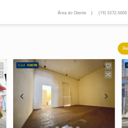
|
Área do Cliente
(19) 3372-5000
Re
Cód.
158298