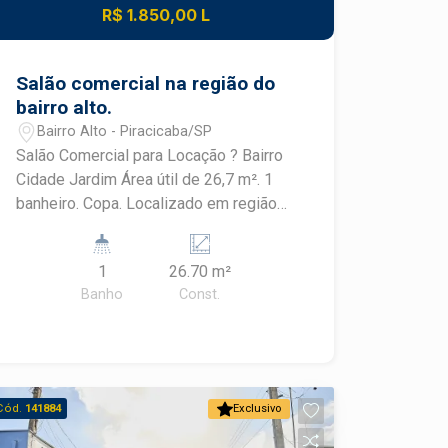
R$ 1.850,00 L
Salão comercial na região do
bairro alto.
Bairro Alto - Piracicaba/SP
Salão Comercial para Locação ? Bairro
Cidade Jardim Área útil de 26,7 m². 1
banheiro. Copa. Localizado em região
estratégica. Excelente fluxo de
pedestres e veículos. Ótima
1
26.70 m²
visibilidade para o seu negócio. Ideal
Banho
Const.
para lojas de roupas, estéticas, salões
de manicure, barbearias, assistências
técnicas, lojas de celulares, escritórios
e diversos outros segmentos
comerciais. Excelente oportunidade
Cód.
141884
Exclusivo
para empresas que buscam um ponto
comercial bem localizado.