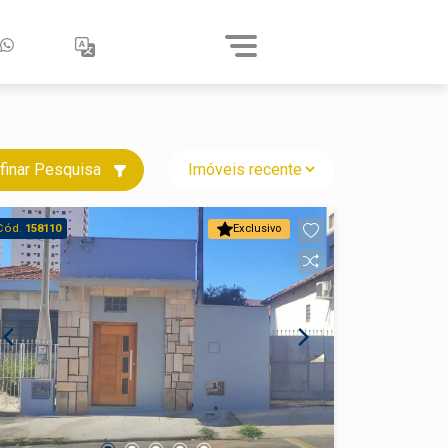
finar Pesquisa
Cód.
158110
Exclusivo