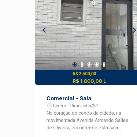
excelente oportunidade para instalar
seu comércio em uma localização
estratégica, com grande potencial de
atendimento ao público. Construa seu
futuro com quem é agente de
desenvolvimento do mercado
imobiliário de Piracicaba. Agende sua
visita!
R$ 2.500,00
R$ 1.800,00 L
Comercial - Sala
Centro - Piracicaba/SP
No coração do centro da cidade, na
movimentada Avenida Armando Salles
de Oliveira, encontra-se esta sala
comercial que reúne praticidade e