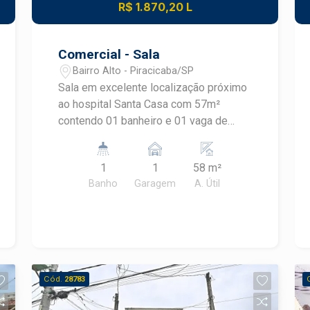
R$ 1.870,20 L
Comercial - Sala
Bairro Alto - Piracicaba/SP
Sala em excelente localização próximo
ao hospital Santa Casa com 57m²
contendo 01 banheiro e 01 vaga de
garagem. O condomínio contém uma
excelente infraestrutura e oferece 02
1
1
58 m²
elevadores sociais e outro com
Banho
Garagem
A. Útil
dimensões para maca, auditório,
cafeteria, mall com espaço para várias
lojas e sistema de vallet! Flexibilidade
para adaptar a sala ao negócio do
cliente
Cód.
28783