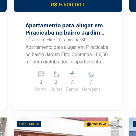
R$ 9.500,00 L
Apartamento para alugar em
Piracicaba no bairro Jardim
Elite
Jardim Elite - Piracicaba/SP
Apartamento para alugar em Piracicaba
no bairro Jardim Elite Contendo 166,50
m² bem distribuídos, o apartamento
para alugar conta com 3 suítes, sendo a
principal com closet e varanda privativa.
3
3
5
3
- Acabamentos de Luxo: Pisos de
Dorm.
Suítes
Banho
Garagens
porcelanato, bancadas de mármore e
armários planejados em todos os
ambientes. - Cozinha Gourmet: Moderna
e funcional, perfeita para quem ama
cozinhar e receber amigos, equipada
Cód.
144195
Exclusivo
com eletrodomésticos de última
geração. - Varanda Gourmet: Ampla,