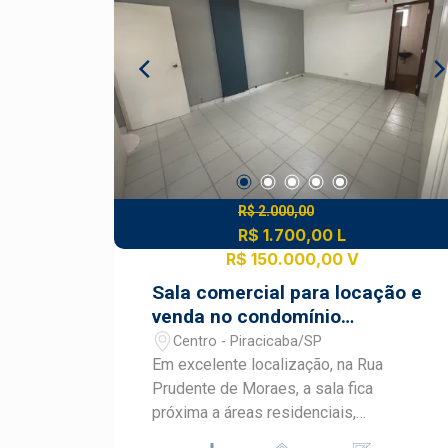
R$ 2.000,00
R$ 1.700,00 L
R$ 150.000,00 V
Sala comercial para locação e
venda no condomínio
Mediterranêo
Centro - Piracicaba/SP
Em excelente localização, na Rua
Prudente de Moraes, a sala fica
próxima a áreas residenciais,
comércios, serviços, clínicas,