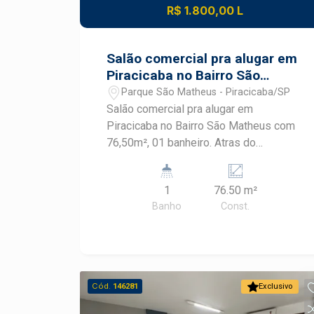
R$ 1.800,00 L
Salão comercial pra alugar em
Piracicaba no Bairro São
Matheus
Parque São Matheus - Piracicaba/SP
Salão comercial pra alugar em
Piracicaba no Bairro São Matheus com
76,50m², 01 banheiro. Atras do
condomínio Di forli.
1
76.50 m²
Banho
Const.
Cód.
146281
Exclusivo