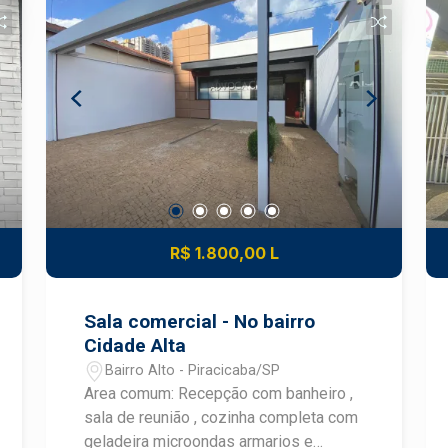
serviços ou atendimento ao público em
região de boa circulação. Construa seu
futuro com quem é agente de
desenvolvimento do mercado
imobiliário de Piracicaba. Agende sua
visita!
R$ 1.800,00 L
Sala comercial - No bairro
Cidade Alta
Bairro Alto - Piracicaba/SP
Area comum: Recepção com banheiro ,
sala de reunião , cozinha completa com
geladeira microondas armarios e