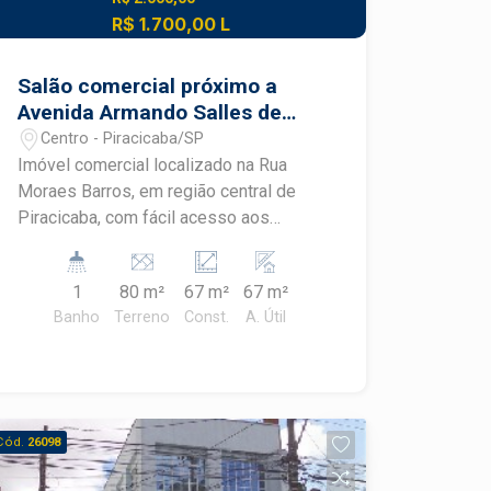
R$ 1.700,00 L
Salão comercial próximo a
Avenida Armando Salles de
Oliveira
Centro - Piracicaba/SP
Imóvel comercial localizado na Rua
Moraes Barros, em região central de
Piracicaba, com fácil acesso aos
principais comércios, bancos e
serviços da cidade. Excelente
1
80 m²
67 m²
67 m²
oportunidade para escritórios,
Banho
Terreno
Const.
A. Útil
consultórios, lojas ou pequenos
negócios que buscam praticidade e
localização estratégica. - 67m² de área
útil - Ambiente comercial com ótimo
aproveitamento interno - 01 banheiro -
Cód.
26098
Espaço versátil para diferentes
segmentos comerciais Imóvel