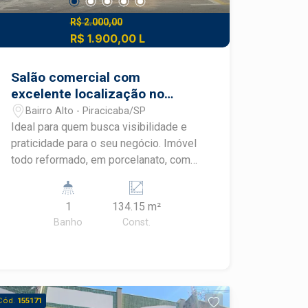
R$ 2.000,00
R$ 1.900,00 L
Salão comercial com
excelente localização no
bairro Alto
Bairro Alto - Piracicaba/SP
Ideal para quem busca visibilidade e
praticidade para o seu negócio. Imóvel
todo reformado, em porcelanato, com
134,15 m² de área construída. O espaço
conta com amplo salão principal,
1
134.15 m²
proporcionando versatilidade para
Banho
Const.
diferentes tipos de atividades, como
lojas, escritórios, clínicas, entre outros.
Fachada atrativa, estrutura funcional que
facilita a adaptações. Uma ótima
oportunidade para instalar ou expandir
Cód.
155171