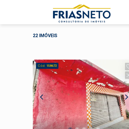
22 IMÓVEIS
Cód.
158672