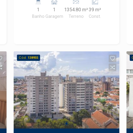
da Praça José Bonifácio, Restaurante
1
1
1354.80 m²
39 m²
Monte Sul, Cacau Show, Cartório.
Banho
Garagem
Terreno
Const.
Cód.
138955