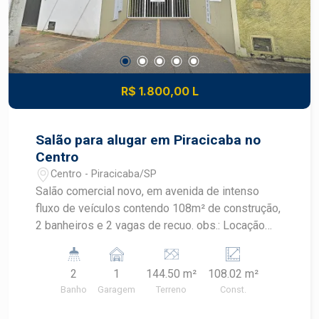
R$ 1.800,00 L
Salão para alugar em Piracicaba no
Centro
Centro - Piracicaba/SP
Salão comercial novo, em avenida de intenso
fluxo de veículos contendo 108m² de construção,
2 banheiros e 2 vagas de recuo. obs.: Locação
somente parte inferior.
2
1
144.50 m²
108.02 m²
Banho
Garagem
Terreno
Const.