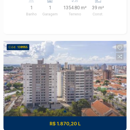
Show, Cartório.
1
1
1354.80 m²
39 m²
Banho
Garagem
Terreno
Const.
Cód.
138955
R$ 1.870,20 L