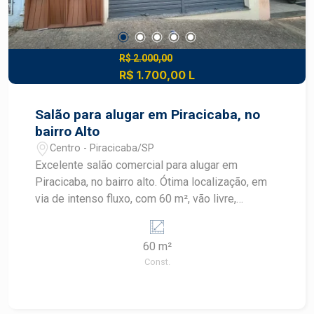
e o potencial de negócios. Aproveite esta
oportunidade de estabelecer sua empresa em
um ponto estratégico da cidade.
R$ 2.000,00
R$ 1.700,00 L
Salão para alugar em Piracicaba, no
bairro Alto
Centro - Piracicaba/SP
Excelente salão comercial para alugar em
Piracicaba, no bairro alto. Ótima localização, em
via de intenso fluxo, com 60 m², vão livre,
banheiro e copa no fundo. Próximo a vários
comércios. Oportunidade, agende agora mesmo a
60 m²
sua visita!
Const.