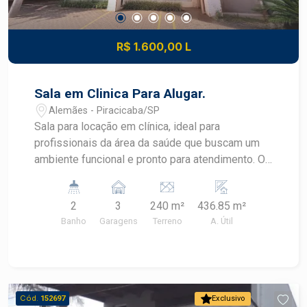
R$ 1.600,00 L
Sala em Clinica Para Alugar.
Alemães - Piracicaba/SP
Sala para locação em clínica, ideal para
profissionais da área da saúde que buscam um
ambiente funcional e pronto para atendimento. O
espaço conta com: ? Sala privativa para
atendimento; ? Mesa de trabalho; ? Equipamento
2
3
240 m²
436.85 m²
para consultório; ? Recepção compartilhada; ?
Banho
Garagens
Terreno
A. Útil
Mesa destinada à secretária ou apoio
administrativo; ? Ambiente organizado e
adequado para receber pacientes. Excelente
oportunidade para profissionais que desejam
atuar em um espaço estruturado, com
Cód.
152697
Exclusivo