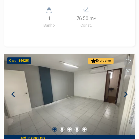
1
76.50 m²
Banho
Const.
Cód.
146281
Exclusivo
R$ 2.000,00