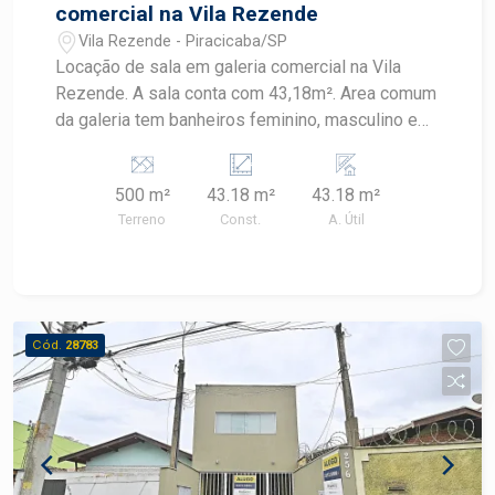
comercial na Vila Rezende
Vila Rezende - Piracicaba/SP
Locação de sala em galeria comercial na Vila
Rezende. A sala conta com 43,18m². Area comum
da galeria tem banheiros feminino, masculino e
PNE, copa e area de luz.
500 m²
43.18 m²
43.18 m²
Terreno
Const.
A. Útil
Cód.
28783