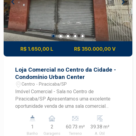
R$ 1.650,00 L
R$ 350.000,00 V
Loja Comercial no Centro da Cidade -
Condomínio Urban Center
Centro - Piracicaba/SP
Imóvel Comercial - Sala no Centro de
Piracicaba/SP Apresentamos uma excelente
oportunidade venda de uma sala comercial
localizada no coração do Centro de Piracicaba.
Com uma área útil de 39,38m², com duas vagas
1
2
60.73 m²
39.38 m²
de garagem; este espaço é ideal para pequenas
Banho
Garagens
Terreno
A. Útil
empresas, consultórios, ou escritórios que