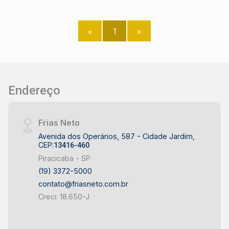
«
1
»
Endereço
Frias Neto
Avenida dos Operários, 587 - Cidade Jardim,
CEP:
13416-460
Piracicaba - SP
(19) 3372-5000
contato@friasneto.com.br
Creci: 18.650-J