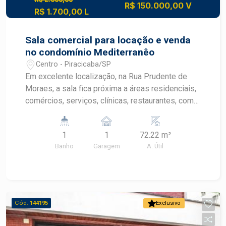
R$ 150.000,00 V
R$ 1.700,00 L
Sala comercial para locação e venda
no condomínio Mediterranêo
Centro - Piracicaba/SP
Em excelente localização, na Rua Prudente de
Moraes, a sala fica próxima a áreas residenciais,
comércios, serviços, clínicas, restaurantes, com
fácil acesso a pontos turísticos da cidade e
também às principais vias e próximo da ACIPI, o
1
1
72.22 m²
imóvel está equipado para o segmento
Banho
Garagem
A. Útil
odontológico porém estuda alugar sem
equipamento. - 54m² de área útil; - Sala de
esterilização; - Recepção; - Escritório.
Observação: excelente oportunidade para quem
procura um imóvel para atendimento
Cód.
144195
Exclusivo
odontológico com estrutura pronta. Agende a sua
visita.