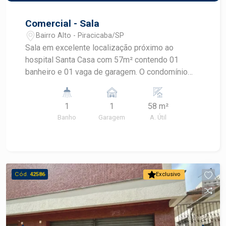
Comercial - Sala
Bairro Alto - Piracicaba/SP
Sala em excelente localização próximo ao
hospital Santa Casa com 57m² contendo 01
banheiro e 01 vaga de garagem. O condomínio
contém uma excelente infraestrutura e oferece
02 elevadores sociais e outro com dimensões
1
1
58 m²
para maca, auditório, cafeteria, mall com espaço
Banho
Garagem
A. Útil
para várias lojas e sistema de vallet!
Flexibilidade para adaptar a sala ao negócio do
cliente
Cód.
42586
Exclusivo