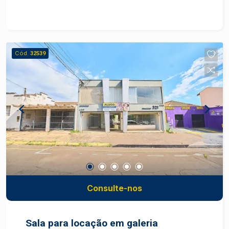
buscam um ambiente estratégico e acessível.
Características do Imóvel: - Área Útil: 39,38m² -
Localização privilegiada, com grande fluxo de
pessoas e fácil acesso a transportes públicos. -
Cód.
32539
Ambiente propício para negócios, com
infraestrutura nas proximidades, como bancos,
restaurantes e lojas. - Ótima visibilidade e
potencial para atrair clientes.
Consulte-nos
Sala para locação em galeria