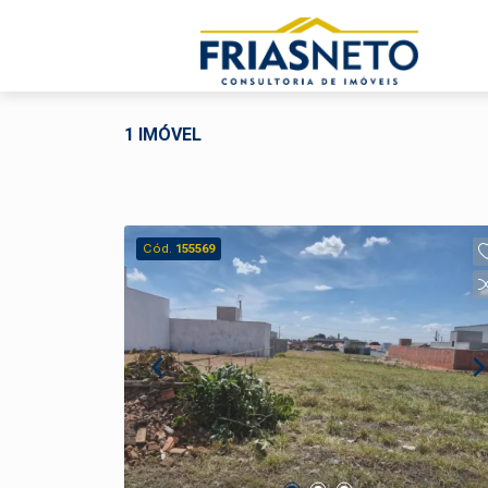
1 IMÓVEL
Cód.
155569