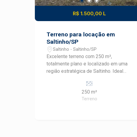
R$ 1.500,00 L
Terreno para locação em
Saltinho/SP
Saltinho - Saltinho/SP
Excelente terreno com 250 m²,
totalmente plano e localizado em uma
região estratégica de Saltinho. Ideal
para investimento imobiliário. - Terreno
plano, pronto para construir - Ótima
250 m²
localização - Região em crescimento e
Terreno
valorização constante - Proprietário
aberto a negociações Uma excelente
oportunidade para quem busca
empreender ou investir com segurança.