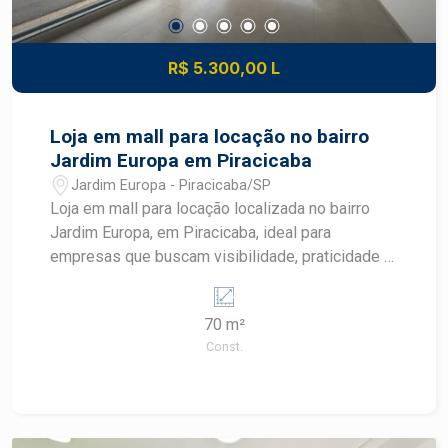
R$ 5.300,00 L
Loja em mall para locação no bairro
Jardim Europa em Piracicaba
Jardim Europa - Piracicaba/SP
Loja em mall para locação localizada no bairro
Jardim Europa, em Piracicaba, ideal para
empresas que buscam visibilidade, praticidade e
excelente apresentação. O imóvel oferece
ambientes bem distribuídos, acabamento
70 m²
moderno e estrutura preparada para receber
Const.
diferentes segmentos comerciais. Localizado no
Jardim Europa, proporciona fácil acesso e ótima
exposição para o seu negócio em Piracicaba.
CARACTERÍSTICAS DO IMÓVEL - Loja comercial