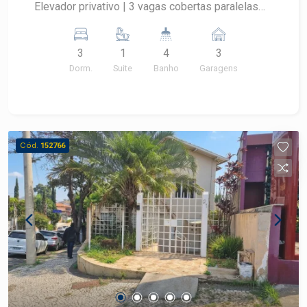
Elevador privativo | 3 vagas cobertas paralelas
Destaques do imóvel: - Ampla sala 2 ambientes
com sacada - Lavabo e sala de TV - Cozinha
3
1
4
3
planejada, lavanderia, despensa e banheiro de
Dorm.
Suite
Banho
Garagens
serviço - 3 dormitórios, sendo 1 suíte com closet
- Corredor com roupeiro e armários embutidos -
Ar-condicionado central - Alto padrão de
acabamento e conforto Lazer completo no
condomínio: - Piscinas adulto e infantil - Quadra
Cód.
152766
poliesportiva e quadra de tênis - 2 salões de
festas com churrasqueira - Playground -
Academia moderna - Sauna e praça de leitura
Localizado em uma das regiões mais nobres e
valorizadas da cidade Consulte sempre um
corretor especialista Frias Neto!