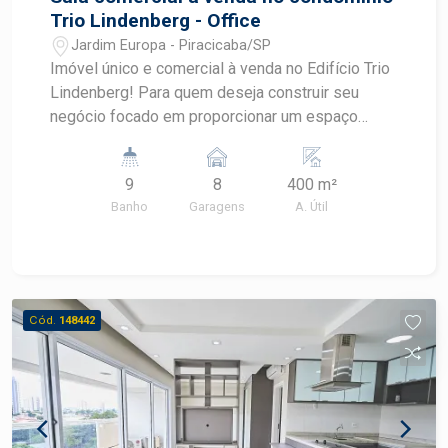
Trio Lindenberg - Office
Jardim Europa - Piracicaba/SP
Imóvel único e comercial à venda no Edifício Trio
Lindenberg! Para quem deseja construir seu
negócio focado em proporcionar um espaço
amplo, bem iluminado e completamente
funcional, esta meia laje funciona perfeitamente,
9
8
400 m²
possibilitando uma adaptação de layout
Banho
Garagens
A. Útil
inteligente. - 400m² de área útil; - 8 salas
unificadas; - Comporta até 45 funcionários; - 8
vagas de garagem. Conheça alguns diferenciais
do Trio Lindenberg: * Localização exclusiva:
próximo ao Clube de Campo e ao Centro; *
Cód.
148442
Projeto de segurança com blindagem Invista no
futuro do seu negócio com a melhor negociação,
converse com um especialista Frias Neto.