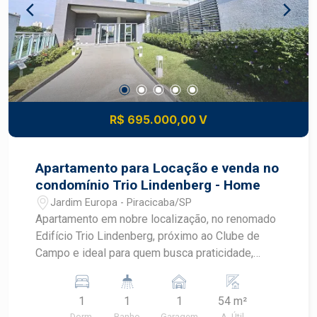
R$ 695.000,00 V
Apartamento para Locação e venda no
condomínio Trio Lindenberg - Home
Jardim Europa - Piracicaba/SP
Apartamento em nobre localização, no renomado
Edifício Trio Lindenberg, próximo ao Clube de
Campo e ideal para quem busca praticidade,
bem-estar e excelente infraestrutura em
comércios e serviços. Completamente mobiliado.
1
1
1
54 m²
- 54m² de área útil; - Sala 2 ambientes com painel
Dorm.
Banho
Garagem
A. Útil