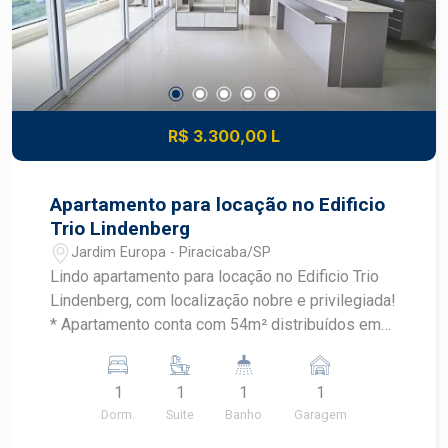
R$ 3.300,00 L
Apartamento para locação no Edificio
Trio Lindenberg
Jardim Europa - Piracicaba/SP
Lindo apartamento para locação no Edificio Trio
Lindenberg, com localização nobre e privilegiada!
* Apartamento conta com 54m² distribuídos em
sala com ar condicionado, vista sol da manhã, 1
dormitório com armário e ar condicionado e
1
1
1
1
cozinha planejada, geladeira e forno. * 01 vaga de
Dorm.
Suite
Banho
Garagem
garagem. * Condomínio oferece piscina,
belíssimo salão de festas, espaço gourmet,