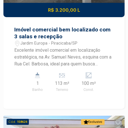
R$ 3.200,00 L
Imóvel comercial bem localizado com
3 salas e recepção
Jardim Europa - Piracicaba/SP
Excelente imóvel comercial em localização
estratégica, na Av. Samuel Neves, esquina com a
Rua Cel. Barbosa, ideal para quem busca
visibilidade e fácil acesso. Destaques do imóvel:
* 3 salas amplas, todas com ar-condicionado; *
1
113 m²
100 m²
Recepção com ar-condicionado, proporcionando
Banho
Terreno
Const.
mais conforto aos clientes; * Cozinha; * Banheiro
social; * Portão eletrônico; * Imóvel de esquina,
com excelente visibilidade. Ideal para: * Clínicas;
* Consultórios; * Escritórios; * Empresas que
buscam uma localização privilegiada. Agende
Cód.
158624
Exclusivo
uma visita e conheça este excelente espaço para