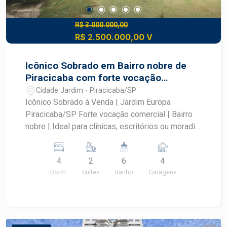
R$ 3.000.000,00
R$ 2.500.000,00 V
Icônico Sobrado em Bairro nobre de
Piracicaba com forte vocação
comercial.
Cidade Jardim - Piracicaba/SP
Icônico Sobrado à Venda | Jardim Europa
Piracicaba/SP Forte vocação comercial | Bairro
nobre | Ideal para clínicas, escritórios ou moradia
de alto padrão Terreno: 900 m² | Frente: 30
metros Destaques do imóvel: Segurança e
4
2
6
4
comodidade: - Portão eletrônico, alarme e
Dorm.
Suítes
Banho
Garagens
sistema de câmeras - Garagem para 4 veículos
Parte térrea: - Entrada social com jardim elegante
- 2 salas e banheiro Pavimento superior: - Escada
com infraestrutura para cadeira elevatória - Sala
ampla com vista para o jardim - Sala de jantar,