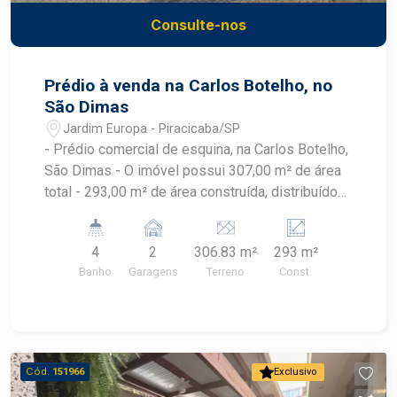
Consulte-nos
Prédio à venda na Carlos Botelho, no
São Dimas
Jardim Europa - Piracicaba/SP
- Prédio comercial de esquina, na Carlos Botelho,
São Dimas - O imóvel possui 307,00 m² de área
total - 293,00 m² de área construída, distribuídos
em recepção, sala de espera, 10 módulos (salas),
5 banheiros sociais, 2 copas de apoio e acesso
4
2
306.83 m²
293 m²
adaptado para PCD. - Subsolo com acesso para
Banho
Garagens
Terreno
Const.
rua lateral - Vagas de recuo
Cód.
151966
Exclusivo