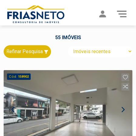
55 IMÓVEIS
Refinar Pesquisa
Cód.
158902