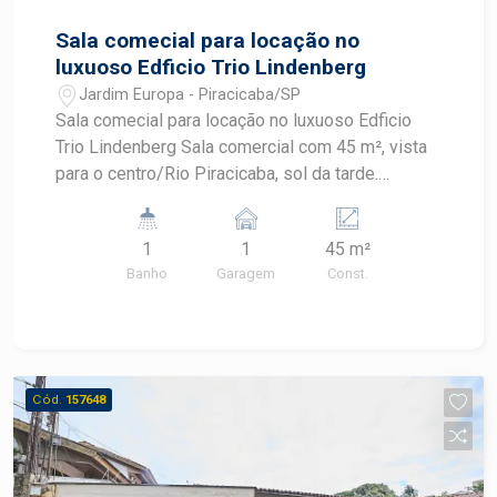
Sala comecial para locação no
luxuoso Edficio Trio Lindenberg
Jardim Europa - Piracicaba/SP
Sala comecial para locação no luxuoso Edficio
Trio Lindenberg Sala comercial com 45 m², vista
para o centro/Rio Piracicaba, sol da tarde.
Armários planejados, ar condicionado 01 vaga de
garagem Condominio oferece serviço de vallet
1
1
45 m²
Banho
Garagem
Const.
Cód.
157648