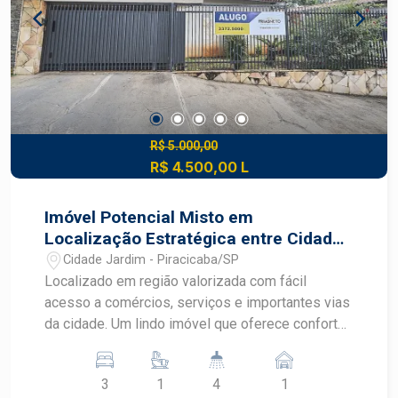
R$ 5.000,00
R$ 4.500,00 L
Imóvel Potencial Misto em
Localização Estratégica entre Cidade
Jardim e Jardim Europa
Cidade Jardim - Piracicaba/SP
Localizado em região valorizada com fácil
acesso a comércios, serviços e importantes vias
da cidade. Um lindo imóvel que oferece conforto,
funcionalidade e ambientes bem distribuídos,
ideal para famílias, casas de repouso, clinicas,
3
1
4
1
empresas... - 3 dormitórios com armários