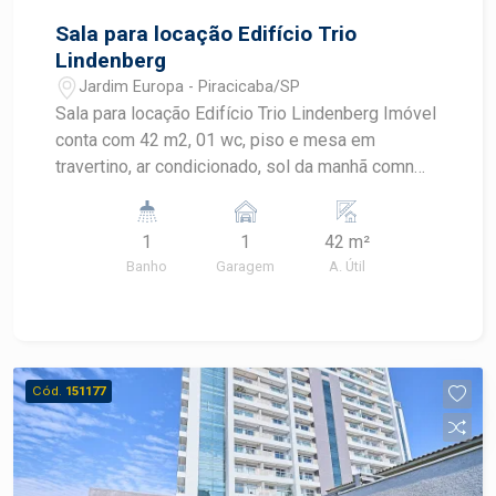
Sala para locação Edifício Trio
Lindenberg
Jardim Europa - Piracicaba/SP
Sala para locação Edifício Trio Lindenberg Imóvel
conta com 42 m2, 01 wc, piso e mesa em
travertino, ar condicionado, sol da manhã comn
vistav para o bairro, 01 vaga de garagem.
1
1
42 m²
Banho
Garagem
A. Útil
Cód.
151177