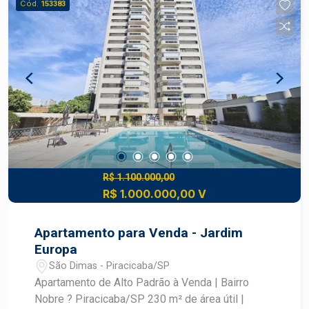
Cód.
153383
sala de TV com varanda, sala de almoço -
Cozinha planejada, lavanderia, quarto e banheiro
de serviço - Ambientes climatizados com ar-
condicionado Área externa: - Quintal com jardim
exuberante - Piscina, churrasqueira - Imóvel
totalmente avarandado Área íntima: - Corredor de
acesso - 4 dormitórios, sendo 2 suítes e 1
master - Banheiro social Localização estratégica,
com forte apelo comercial e alto potencial de
valorização. Sempre consulte um Especialista
Frias Neto!
R$ 1.100.000,00
R$ 1.000.000,00 V
Apartamento para Venda - Jardim
Europa
São Dimas - Piracicaba/SP
Apartamento de Alto Padrão à Venda | Bairro
Nobre ? Piracicaba/SP 230 m² de área útil |