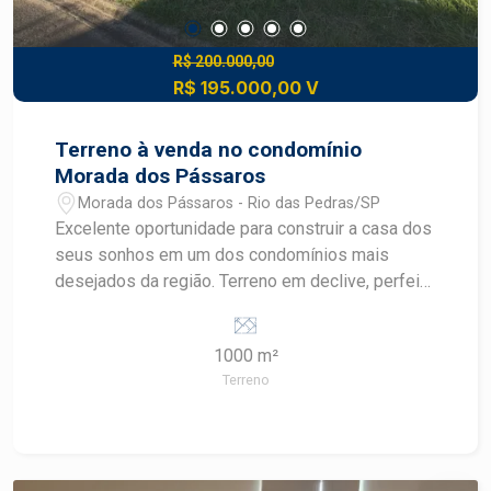
R$ 200.000,00
R$ 195.000,00 V
Terreno à venda no condomínio
Morada dos Pássaros
Morada dos Pássaros - Rio das Pedras/SP
Excelente oportunidade para construir a casa dos
seus sonhos em um dos condomínios mais
desejados da região. Terreno em declive, perfeito
para projetos arquitetônicos modernos que
valorizam a integração dos ambientes, a
1000 m²
privacidade e uma vista privilegiada para a área
Terreno
verde. Topografia ideal para residências com
pavimento inferior, área gourmet integrada e
amplas varandas. Fundo voltado para a natureza,
proporcionando mais tranquilidade e contato com