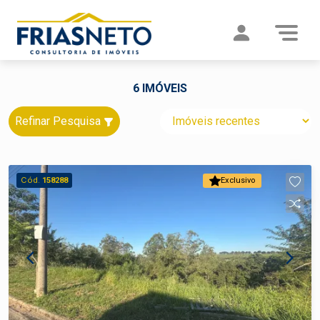
6 IMÓVEIS
Refinar Pesquisa
Cód.
158288
Exclusivo