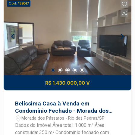
o verde. Condomínio com segurança, qualidade
Cód.
158047
de vida e excelente padrão construtivo.
Localização estratégica, em um ambiente
cercado pela natureza e com infraestrutura
completa. Um terreno com grande potencial para
quem busca exclusividade, conforto e um projeto
diferenciado. Agende uma visita e conheça de
perto esta oportunidade!
R$ 1.430.000,00 V
Belíssima Casa à Venda em
Condomínio Fechado - Morada dos
Pássaros
Morada dos Pássaros - Rio das Pedras/SP
Dados do Imóvel Área total: 1.000 m² Área
construída: 350 m² Condomínio fechado com