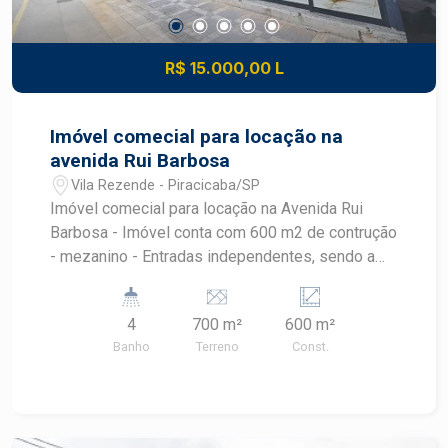
R$ 15.000,00 L
Imóvel comecial para locação na
avenida Rui Barbosa
Vila Rezende - Piracicaba/SP
Imóvel comecial para locação na Avenida Rui
Barbosa - Imóvel conta com 600 m2 de contrução
- mezanino - Entradas independentes, sendo a
saída também para a Rua Doutor Morato
Observação: possibilidade de locação
4
700 m²
600 m²
desmembrada.
Banho
Terreno
Const.