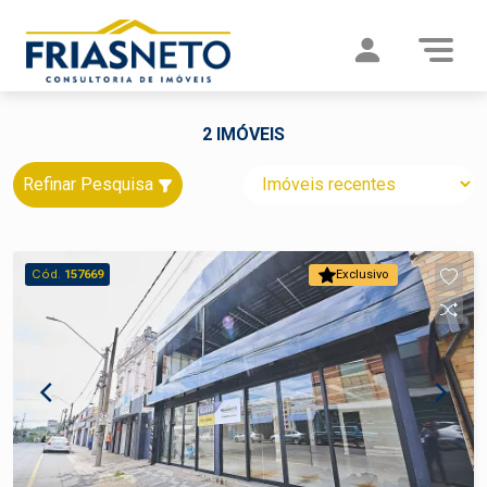
2 IMÓVEIS
Refinar Pesquisa
Cód.
157669
Exclusivo