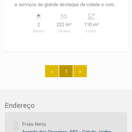
e serviços de grande destaque da cidade e com
fácil acesso às avenidas João Teodoro e Dr.
Morato. Ponto estratégico de intenso fluxo de
2
222 m²
110 m²
veículos e pedestres. - 110m² de área útil; -
Banho
Terreno
Const.
Banheiros; - Copa; - Porta eletrônica; - Pé direito
de 4,5m; - Piso em porcelanato. Observação: As
medidas são de 5x22m. Agende sua visita!
«
1
»
Endereço
Frias Neto
Avenida dos Operários, 587 - Cidade Jardim,