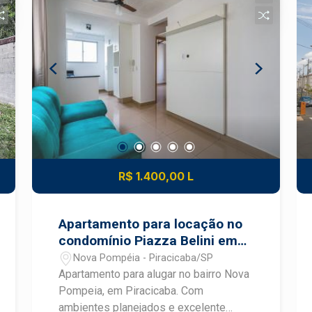
Cozinha planejada; - Área de serviço.
Agende sua visita!
R$ 1.400,00 L
Apartamento para locação no
condomínio Piazza Belini em
Piracicaba
Nova Pompéia - Piracicaba/SP
Apartamento para alugar no bairro Nova
Pompeia, em Piracicaba. Com
ambientes planejados e excelente