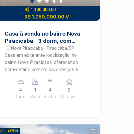
R$ 1.100.000,00
R$ 1.050.000,00 V
Casa à venda no bairro Nova
Piracicaba - 3 dorm, com
opção de um dorm/escritório
Nova Piracicaba - Piracicaba/SP
no pav. terreo
Casa em excelente localização, no
bairro Nova Piracicaba, oferecendo
bem-estar e comércios/serviços a
poucos metros de distância. More
próximo à avenida Cruzeiro do Sul,
4
1
4
2
oferecendo áreas verdes e bem-estar,
Dorm.
Suite
Banho
Garagens
além de proximidade às áreas centrais
da cidade e ao bairro Vila Rezende. -
232,17m² de área útil; - Sala para 3
ambientes; - Sala home theater com ar
condicionado; - Lavabo; - Cozinha
Cód.
137591