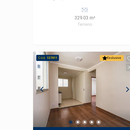
essenciais e ao Centro da cidade. 329
m² - Lote totalmente plano(
329.03 m²
contribuindo para projetos térreos e
Terreno
também sobrados) Pronto para
construir o projeto dos seus sonhos!
Condomínio com infraestrutura
completa, segurança e tranquilidade.
totalmente murado. Segurança 24h
Cód.
137411
Exclusivo
Lazer com: - Piscina - Salão de festas -
Pista de caminhada Consulte um
Especialista Frias Neto!