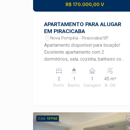
R$ 170.000,00 V
APARTAMENTO PARA ALUGAR
EM PIRACICABA
Nova Pompéia - Piracicaba/SP
Apartamento disponível para locação!
Excelente apartamento com 2
dormitórios, sala, cozinha, banheiro com
box e 01 vaga de garagem! Agende
uma visita com um corretor especialista
2
1
1
45 m²
Frias Neto!
Dorm.
Banho
Garagem
A. Útil
Cód.
137162