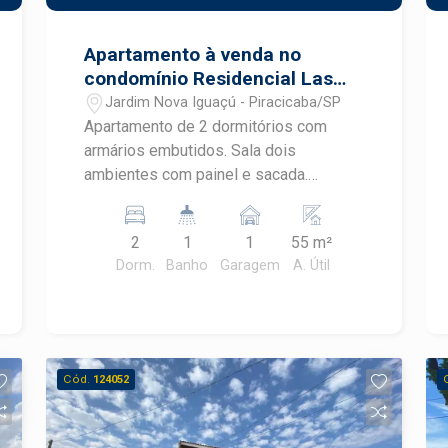
Apartamento à venda no
condomínio Residencial Las
Palmas
Jardim Nova Iguaçú - Piracicaba/SP
Apartamento de 2 dormitórios com
armários embutidos. Sala dois
ambientes com painel e sacada.
Banheiro social com box de vidro e
gabinete. Cozinha com gabinete. 1 vaga
2
1
1
55 m²
de garagem descoberta. Condomínio
Dorm.
Banho
Garagem
A. Útil
oferece salão de festas, churrasqueira,
playground, piscina e campo de futebol.
Portaria 24h. Prédio com elevador.
Cód.
124052