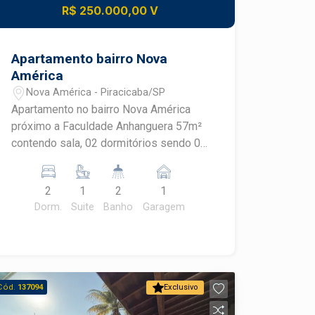
R$ 250.000,00 V
Apartamento bairro Nova
América
Nova América - Piracicaba/SP
Apartamento no bairro Nova América
próximo a Faculdade Anhanguera 57m²
contendo sala, 02 dormitórios sendo 01
suíte Banheiro social com gabinete e
box Área de serviço. 01 vaga de
2
1
2
1
garagem. Condomínio oferece
Dorm.
Suite
Banho
Garagem
playground, espaço com churrasqueira
e salão de festas.
Cód.
137094
Exclusivo