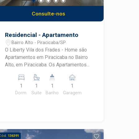
Consulte-nos
Residencial - Apartamento
Bairro Alto - Piracicaba/SP
O Liberty Vila dos Frades - Home são
Apartamentos em Piracicaba no Bairro
Alto, em Piracicaba. Os Apartamentos
são de 44m² a 63m² de área útil. Confira
as características dos apartamentos:
1
1
1
1
Apartamento de 44m² conta com: Sala
Dorm.
Suite
Banho
Garagem
com varanda gourmet, 1 dormitório e 1
vaga. Apartamento de 63m² conta com:
Sala com varanda gourmet, 2
dormitórios e 2 vagas. O
Empreendimento tem 14 andares, com
8 apartamentos por andar e apenas 2
Cód.
136391