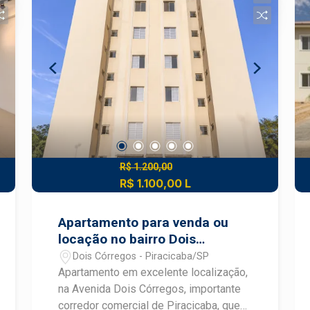
um local onde a busca pelo novo
sempre esteve presente. A localização
é um dos destaque desse novo
empreendimento, o Sodero está
localizado no antigo cursinho CLQ na
Avenida Carlos Martins Sodero,
próximo a Avenida Independência. O
Sodero conta com duas torres, 15
pavimentos, 6 apartamentos por andar,
2 vagas por apartamento e depósito. O
lazer é um show a parte, conta com
R$ 1.200,00
brinquedoteca, coworking café, lounge,
R$ 1.100,00 L
play baby, play kids, salão multiuso,
lounge festa, sport bar, lounge externo,
Apartamento para venda ou
churrasqueira gourmet, pet place, praça
locação no bairro Dois
de jogos, mini quadra, horta, pergolado,
Córregos
Dois Córregos - Piracicaba/SP
pocket park, salão de festa kids,
Apartamento em excelente localização,
espaço cinema, academia, cross
na Avenida Dois Córregos, importante
training, piscina, deck molhado e
corredor comercial de Piracicaba, que