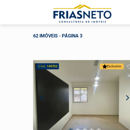
62 IMÓVEIS - PÁGINA 3
Cód.
149732
Exclusivo