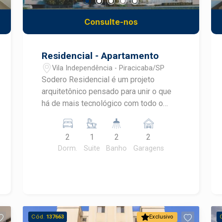
Consulte-nos
Residencial - Apartamento
Vila Independência - Piracicaba/SP
Sodero Residencial é um projeto
arquitetônico pensado para unir o que
há de mais tecnológico com todo o
conforto que você merece. As marcas
da história e o futuro se cruzam quando
2
1
2
2
a gente menos espera. Apresentamos
Dorm.
Suite
Banho
Garagens
o Sodero, novo e moderno
empreendimento da Franzolin. Com
duas torres, apartamentos de 2 ou 3
dormitórios e área de lazer completa,
une o que há de mais tecnológico com
todo o conforto que você merece, em
Cód.
137663
Exclusivo