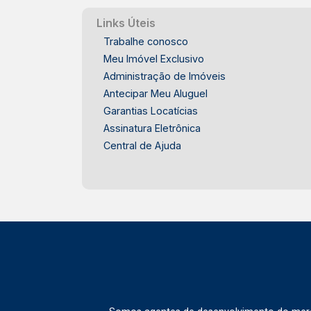
Alto com infraestrutura completa -
Excelente mobilidade para diferentes
Links Úteis
regiões de Piracicaba IDEAL PARA -
Trabalhe conosco
Estudantes - Profissionais que
Meu Imóvel Exclusivo
trabalham na região - Pessoas que
Administração de Imóveis
moram sozinhas - Casais que buscam
Antecipar Meu Aluguel
praticidade - Quem deseja morar
Garantias Locatícias
próximo à Santa Casa - Quem procura
Assinatura Eletrônica
um apartamento funcional no bairro Alto
Central de Ajuda
Este apartamento combina praticidade,
conforto e uma localização estratégica
em uma das regiões mais tradicionais
de Piracicaba. Frias Neto Consultoria
de Imóveis, mais de 37 anos no
mercado imobiliário de Piracicaba.
Agende sua visita.