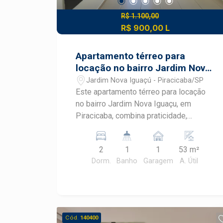
R$ 1.100,00
R$ 900,00 L
Apartamento térreo para
locação no bairro Jardim Nova
Iguaçu em Piracicaba
Jardim Nova Iguaçú - Piracicaba/SP
Este apartamento térreo para locação
no bairro Jardim Nova Iguaçu, em
Piracicaba, combina praticidade,
conforto e excelente aproveitamento
dos espaços. Localizado próximo ao
2
1
1
53 m²
Unileste, oferece uma infraestrutura
Dorm.
Banho
Garagem
A. Útil
completa e é ideal para quem deseja
morar em uma região com fácil acesso
aos principais serviços de Piracicaba.
CARACTERÍSTICAS DO IMÓVEL - Área
útil de 53 m² - 2 dormitórios, sendo 1
Cód.
140400