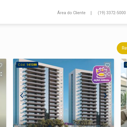
|
Área do Cliente
(19) 3372-5000
Re
Cód.
141588