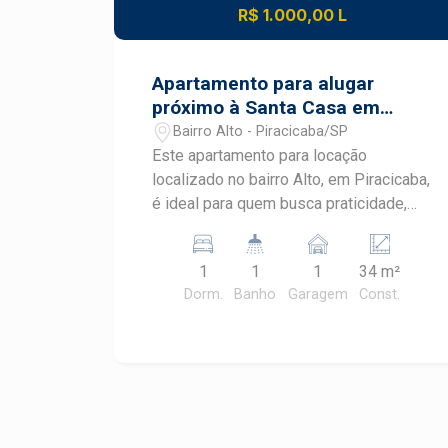
R$ 1.000,00 L
Apartamento para alugar
próximo à Santa Casa em
Piracicaba
Bairro Alto - Piracicaba/SP
Este apartamento para locação
localizado no bairro Alto, em Piracicaba,
é ideal para quem busca praticidade,
conforto e uma excelente localização.
Próximo à Santa Casa, o imóvel oferece
1
1
1
34 m²
ambientes mobiliados e bem
Dorm.
Banho
Garagem
Const.
distribuídos, proporcionando mais
comodidade para a rotina no tradicional
bairro Alto. CARACTERÍSTICAS DO
IMÓVEL - Apartamento com 1
dormitório - Dormitório equipado com
cama box e armário - Sala com rack -
Cozinha com gabinete e geladeira -