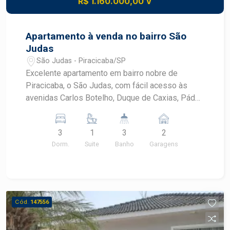
R$ 1.160.000,00 V
Apartamento à venda no bairro São
Judas
São Judas - Piracicaba/SP
Excelente apartamento em bairro nobre de
Piracicaba, o São Judas, com fácil acesso às
avenidas Carlos Botelho, Duque de Caxias, Pádua
Dias e Independência. Um dos locais mais
valorizados da cidade, esteja próximo a Padaria
3
1
3
2
do Vovô, Previlab, Banco Itaú, Apparence, e muito
Dorm.
Suite
Banho
Garagens
mais. - 109m² de área útil; - 3 dormitórios, sendo
1 suíte; - Banheiro social; - Sala ampla e
aconchegante, para 2 ambientes; - Varanda com
vista para cidade; - 2 vagas de garagem. O
Condomínio Ilha de Mauí Residence oferece
Cód.
147556
diversas opções de lazer, academia,
brinquedoteca, espaço gourmet, piscina adulto e