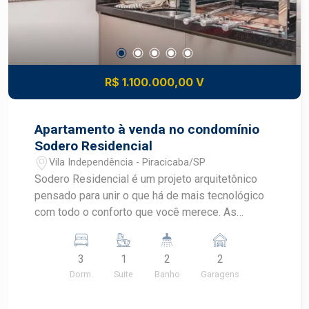
spa, sauna, espaço fitness, home office.
R$ 1.100.000,00 V
Apartamento à venda no condomínio
Sodero Residencial
Vila Independência - Piracicaba/SP
Sodero Residencial é um projeto arquitetônico
pensado para unir o que há de mais tecnológico
com todo o conforto que você merece. As
marcas da história e o futuro se cruzam quando a
gente menos espera. Apresentamos o Sodero,
3
1
2
2
novo e moderno empreendimento da Franzolin.
Dorm.
Suite
Banho
Garagens
Com duas torres, apartamentos de 2 ou 3
dormitórios e área de lazer completa, une o que