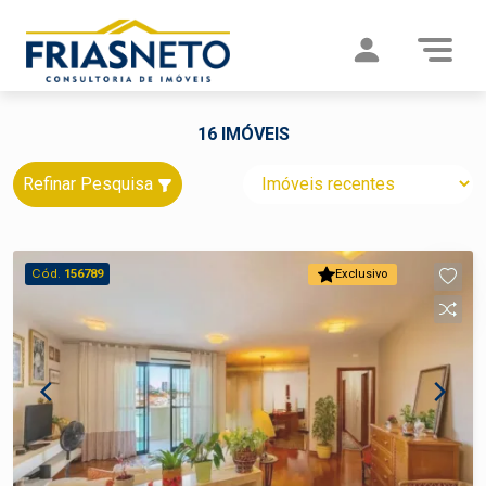
16 IMÓVEIS
Refinar Pesquisa
Cód.
156789
Exclusivo