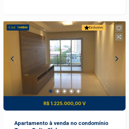
tem 04 vagas tipo gaveta. Condomínio completo:
academia, piscina, sala de jogos, área gourmet,
quadra poliesportiva, portaria 24h. Agende sua
visita!
Cód.
144844
Exclusivo
R$ 1.225.000,00 V
Apartamento à venda no condomínio