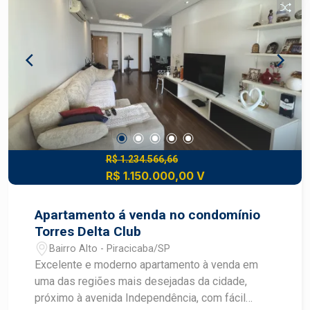
Banheiro completo. -Copa/cozinha (c/ armários).
-Entrada de serviço. -Lavanderia (c/ armários). -
Banheiro de serviço. -Piso Superior: -Ampla sala
de estar. -Lavabo. -Suíte c/ banheira de hidro e
closet. -Área Gourmet com churrasqueira. -
Banheiro externo completo. -Área de depósito. -
Piscina com deck. -Acesso exclusivo pelo
elevador.
R$ 1.234.566,66
R$ 1.150.000,00 V
Apartamento á venda no condomínio
Torres Delta Club
Bairro Alto - Piracicaba/SP
Excelente e moderno apartamento à venda em
uma das regiões mais desejadas da cidade,
próximo à avenida Independência, com fácil