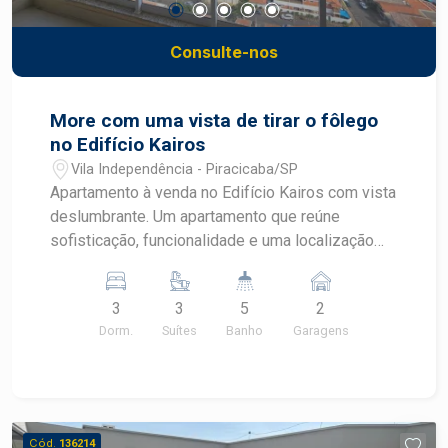
Consulte-nos
More com uma vista de tirar o fôlego
no Edifício Kairos
Vila Independência - Piracicaba/SP
Apartamento à venda no Edifício Kairos com vista
deslumbrante. Um apartamento que reúne
sofisticação, funcionalidade e uma localização
privilegiada, próximo à ESALQ e à Avenida
Independência. Destaques do imóvel: 125 m² de
3
3
5
2
área privativa; 3 suítes, sendo a suíte master com
Dorm.
Suítes
Banho
Garagens
closet Sr. e Sra.; Uma das suítes com armários
planejados e aparelhos de ar-condicionado;
Living para 2 ambientes integrado à cozinha;
Cozinha com excelente integração aos
ambientes; Ampla varanda gourmet com
Cód.
136214