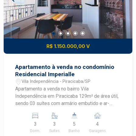
satisfação e segurança para crianças, pets e a
família todo Cada detalhe deste projeto foi
pensado para quem valoriza a praticidade de
cotidiano, o charme da localização e a vista
perfeita para o Rio Piracicaba.
R$ 1.150.000,00 V
Apartamento à venda no condomínio
Residencial Imperialle
Vila Independência - Piracicaba/SP
Apartamento a venda no bairro Vila
Independência em Piracicaba 129m² de área útil,
sendo 03 suítes com armário embutido e ar-
condicionado Ampla sala 02 ambientes, lavabo,
varanda gourmet com fechamento de vidro.
3
3
5
4
Cozinha planejada, lavanderia com armário
Dorm.
Suítes
Banho
Garagens
embutido, banheiro de serviço. Este apartamento