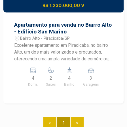
R$ 1.230.000,00 V
Apartamento para venda no Bairro Alto
- Edifício San Marino
Bairro Alto - Piracicaba/SP
Excelente apartamento em Piracicaba, no bairro
Alto, um dos mais valorizados e procurados,
oferecendo uma ampla variedade de comércios,
serviços, escolas, hospitais, restaurantes e muito
mais, tudo a poucos minutos de distância. -
4
2
4
3
221m² de área útil; - 4 dormitórios, todos com
Dorm.
Suítes
Banho
Garagens
armários, sendo 2 suítes e 1 com closet,
hidromassagem e varanda; - Banheiro social com
gabinete e box em vidro temperado; - Ampla sala
para 3 ambientes; - Varanda; - Lavabo; - Cozinha
planejada e despensa; - Área de serviço com
quarto e banheiro; - 3 vagas de garagem. O
«
1
»
edifício San Marino oferece com 2