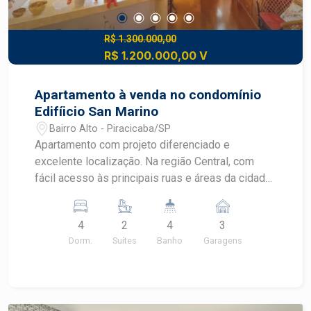
R$ 1.300.000,00
R$ 1.200.000,00 V
Apartamento à venda no condomínio
Edifíicio San Marino
Bairro Alto - Piracicaba/SP
Apartamento com projeto diferenciado e
excelente localização. Na região Central, com
fácil acesso às principais ruas e áreas da cidade
e aos mais diversos comércios e serviços. -
221m² de área útil; - Ampla sala para 3 ambientes
4
2
4
3
com varanda; - 4 dormitórios com armários
Dorm.
Suítes
Banho
Garagens
planejados, sendo 2 suítes e 1 com closet; - Sala
de TV; - Escritório; - Lavabo; - Cozinha planejada;
- Sala de almoço; - Despensa; - Área de serviço
com banheiro. - 3 vagas de garagem todas