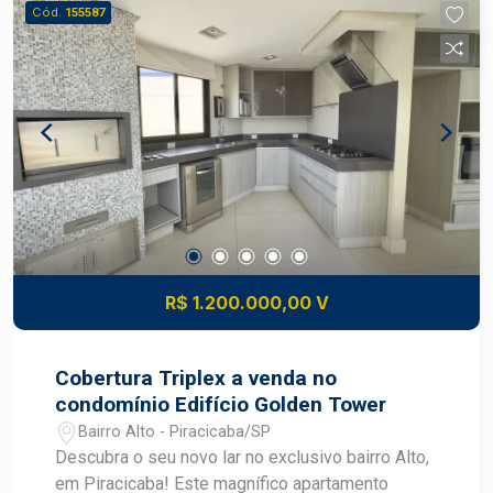
paralelas O Edifício San Marino está localizado
Cód.
155587
em uma área de 5000m² de terreno com estrutura
de lazer completa, piscina adulto e infantil, sauna
seca e úmida, academia, playground, bicicletário,
quadra de squash, quadra poliesportiva com
arquibancada, sala de jogos, espaço home office,
2 salões de festas, sendo 1 na área externa com
duas churrasqueiras, portaria 24 h.
R$ 1.200.000,00 V
Cobertura Triplex a venda no
condomínio Edifício Golden Tower
Bairro Alto - Piracicaba/SP
Descubra o seu novo lar no exclusivo bairro Alto,
em Piracicaba! Este magnífico apartamento