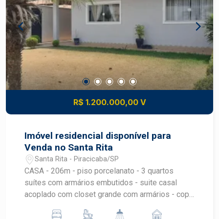
infantil, playground, quadra poliesportiva, salão
de festas, salão de jogos e muito mais. Agende
sua visita!
R$ 1.200.000,00 V
Imóvel residencial disponível para
Venda no Santa Rita
Santa Rita - Piracicaba/SP
CASA - 206m - piso porcelanato - 3 quartos
suítes com armários embutidos - suite casal
acoplado com closet grande com armários - copa
com cozinha planejada - sala 2 ambientes - área
de serviço com armários - vaga para 6 carros