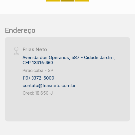
churrasqueiras, salão de festas, salão de jogos,
playground, 2 piscinas aquecidas, sala de
musculação, quadra poliesportiva e quadra de
squash. Agende sua visita!
Endereço
Frias Neto
Avenida dos Operários, 587 - Cidade Jardim,
CEP:
13416-460
Piracicaba - SP
(19) 3372-5000
contato@friasneto.com.br
Creci: 18.650-J