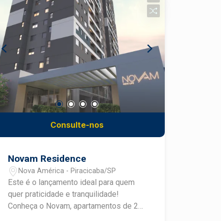
luminosidade e ventilação aos
ambientes. Para quem deseja ainda
mais espaço e exclusividade, o
empreendimento conta com
apartamentos Garden, que possuem
uma área externa privativa ? ideal para
criar um ambiente aconchegante ao ar
livre, seja para lazer, jardinagem ou
momentos especiais com a família e
amigos. Além do conforto dentro de
casa, o Ilha de Capri Residence oferece
Consulte-nos
uma estrutura completa de lazer e
segurança. O condomínio conta com
piscina, academia, espaço pet, salão de
Novam Residence
festas, playground, área zen e
Nova América - Piracicaba/SP
bicicletário. As torres possuem dois
Este é o lançamento ideal para quem
elevadores, e os apartamentos já vêm
quer praticidade e tranquilidade!
preparados para a instalação de ar-
Conheça o Novam, apartamentos de 2
condicionado, garantindo mais
ou 3 dormitórios, 65 ou 87m² com