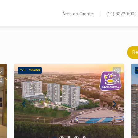
|
Área do Cliente
(19) 3372-5000
Re
Cód.
155659