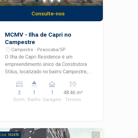
Consulte-nos
MCMV - Ilha de Capri no
Campestre
Campestre - Piracicaba/SP
O Ilha de Capri Residence é um
empreendimento único da Construtora
Stilus, localizado no bairro Campestre,
em Piracicaba. Projetado para quem
busca qualidade de vida, o condomínio
2
1
1
48.46 m²
oferece apartamentos modernos e bem
Dorm.
Banho
Garagem
Terreno
planejados, com opções de 2
dormitórios, incluindo unidades com
suíte. Os tamanhos variam de 48,46 m²
a 66,85 m² com garden integrado, todos
com varanda, proporcionando mais
Cód.
152475