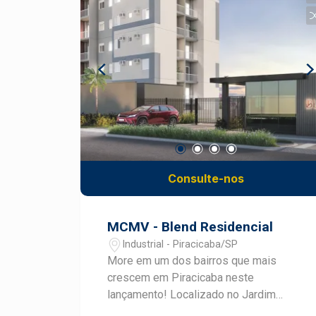
qualidade Varanda gourmet com vista
livre Ar-condicionado central Ambientes
planejados com requinte e excelente
acabamento Depósito privativo 3 vagas
de garagem Imóvel que proporciona
conforto, exclusividade e uma
experiência única de morar bem, com
integração entre os ambientes e
espaço ideal para receber com
elegância. Construa seu futuro com
quem é agente de desenvolvimento do
Consulte-nos
mercado imobiliário de Piracicaba.
Agende sua visita.
MCMV - Blend Residencial
Industrial - Piracicaba/SP
More em um dos bairros que mais
crescem em Piracicaba neste
lançamento! Localizado no Jardim
Residencial Cambuy (Vila Industrial e