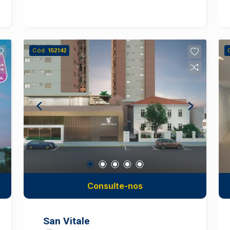
espaço que recebe esse nome pela
sua valorização das áreas verdes e
contato com a natureza - afinal, a área
de lazer possui uma figueira nativa. O
Cód.
152142
diferencial é ser entregue com pisos e
revestimentos. Venha morar bem,
converse com um especialista Frias
Neto!
Consulte-nos
San Vitale