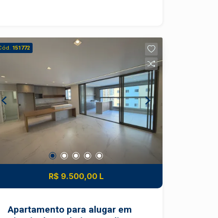
oferece unidades residenciais que
combinam conforto e funcionalidade.
Apartamentos de 66m² com 2 ou 3
dormitórios, podendo conter sala
Cód.
151772
ampliada, 2 banheiros e 1 vaga de
garagem! Sua localização estratégica
no bairro proporciona fácil acesso a
serviços, comércios e áreas de lazer,
fazendo dele uma excelente opção
para quem busca qualidade de vida e
conveniência em um só lugar. Agende
sua visita com um especialista Frias
Neto e saiba mais!
R$ 9.500,00 L
Apartamento para alugar em