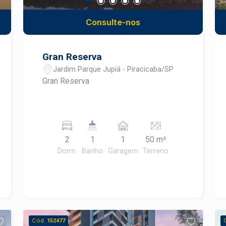
Consulte-nos
Gran Reserva
Jardim Parque Jupiá - Piracicaba/SP
Gran Reserva
2
1
1
50 m²
Dorm.
Banho
Garagem
Terreno
Cód.
152477