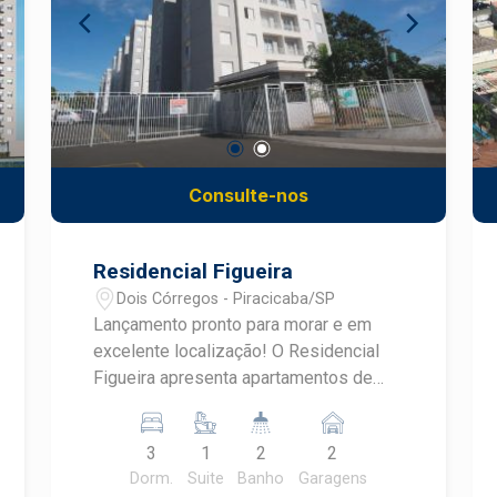
Consulte-nos
Residencial Figueira
Dois Córregos - Piracicaba/SP
Lançamento pronto para morar e em
excelente localização! O Residencial
Figueira apresenta apartamentos de
70,55m² na Avenida Dois Córregos,
com 3 dormitórios, sendo 1 suíte, sala
3
1
2
2
2 ambientes, cozinha americana e 2
Dorm.
Suite
Banho
Garagens
vagas de garagem! More bem com um