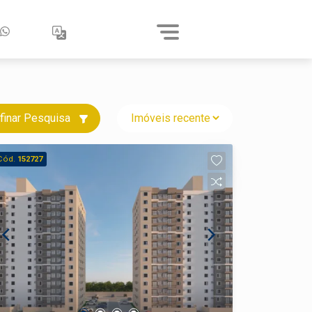
finar Pesquisa
Cód.
152727