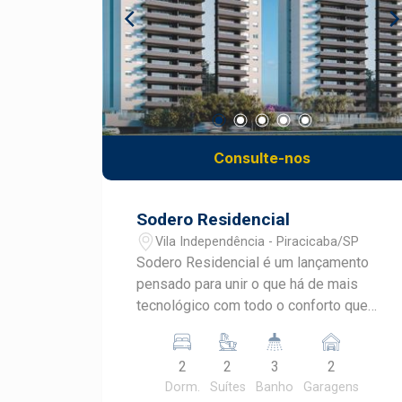
Consulte-nos
Sodero Residencial
Vila Independência - Piracicaba/SP
Sodero Residencial é um lançamento
pensado para unir o que há de mais
tecnológico com todo o conforto que
você merece. As marcas da história e o
futuro se cruzam quando a gente
2
2
3
2
menos espera. Apresentamos o
Dorm.
Suítes
Banho
Garagens
Sodero, novo e moderno