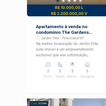
R$ 10.000,00 L
R$ 2.200.000,00 V
Apartamento à venda no
condomínio The Gardens
Residencial
Jardim Elite - Piracicaba/SP
Na melhor localização do Jardim Elite,
este imóvel é um empreendimento
exclusivo que une sofisticação,
segurança e alto padrão construtivo,
próximo a comércios, serviços e fácil
3
3
5
3
acesso às principais vias da cidade.
Dorm.
Suítes
Banho
Garagens
Apartamento de alto padrão 3 suítes
amplas com armários planejados de
alto padrão Sala espaçosa integrada à
cozinha Cozinha completa, equipada
com eletrodomésticos de alta
Cód.
152484