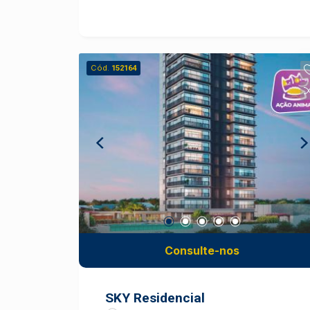
empreendimento da Franzolin. Com
duas torres, apartamentos de 2 ou 3
dormitórios e área de lazer completa,
une o que há de mais tecnológico com
Cód.
152164
todo o conforto que você merece, em
um local onde a busca pelo novo
sempre esteve presente. A localização
é um dos destaque desse novo
empreendimento, o Sodero está
localizado no antigo cursinho CLQ na
Avenida Carlos Martins Sodero,
próximo a Avenida Independência. O
Sodero conta com duas torres, 15
pavimentos, 6 apartamentos por andar,
2 vagas por apartamento e depósito. O
Consulte-nos
lazer é um show a parte, conta com
brinquedoteca, coworking café, lounge,
play baby, play kids, salão multiuso,
SKY Residencial
lounge festa, sport bar, lounge externo,