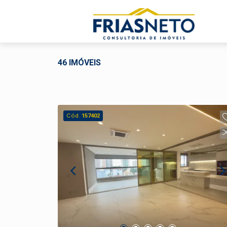
46 IMÓVEIS
Cód.
157402