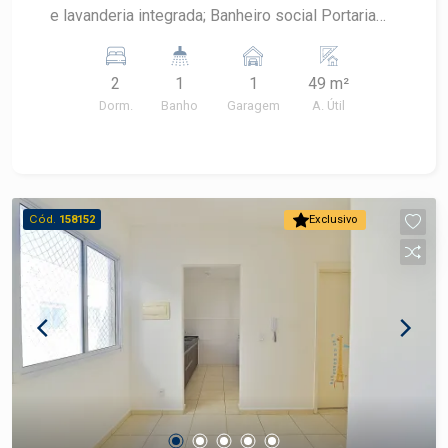
e lavanderia integrada; Banheiro social Portaria
24 horas, piscina, salão de festas, playgroud,
quadra esportiva, 2 quiosques com churrasqueira.
2
1
1
49 m²
Dorm.
Banho
Garagem
A. Útil
Cód.
158152
Exclusivo