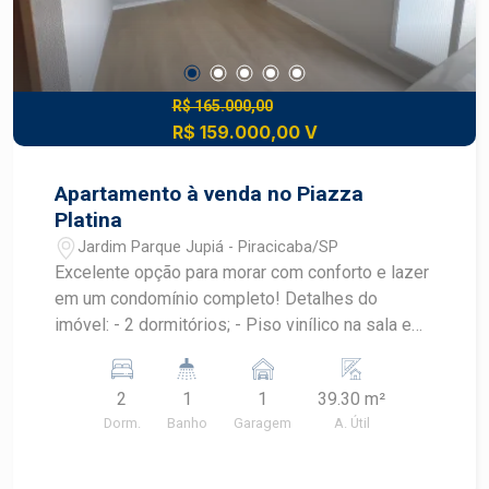
R$ 165.000,00
R$ 159.000,00 V
Apartamento à venda no Piazza
Platina
Jardim Parque Jupiá - Piracicaba/SP
Excelente opção para morar com conforto e lazer
em um condomínio completo! Detalhes do
imóvel: - 2 dormitórios; - Piso vinílico na sala e
quartos; - Banheiro; - Ambientes bem distribuídos
e aconchegantes; Estrutura do condomínio: -
2
1
1
39.30 m²
Piscina - Salão de festas com churrasqueira -
Dorm.
Banho
Garagem
A. Útil
Salão de jogos - Brinquedoteca - Segurança e
portaria Destaques: - Ótima localização - Ideal
para famílias ou investidores - Condomínio com