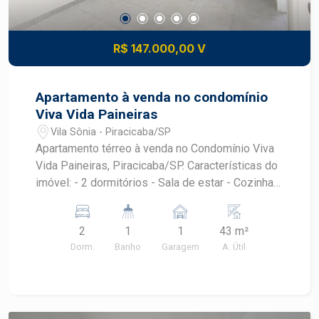
R$ 147.000,00 V
Apartamento à venda no condomínio
Viva Vida Paineiras
Vila Sônia - Piracicaba/SP
Apartamento térreo à venda no Condomínio Viva
Vida Paineiras, Piracicaba/SP. Características do
imóvel: - 2 dormitórios - Sala de estar - Cozinha -
Área de serviço - Banheiro - 1 vaga de garagem -
Piso e pintura novas O condomínio oferece:
2
1
1
43 m²
Campo de futebol, churrasqueira, playground,
Dorm.
Banho
Garagem
A. Útil
jardim, estacionamento para visitantes. Ideal para
quem busca praticidade em um ambiente
funcional. Agende sua visita!