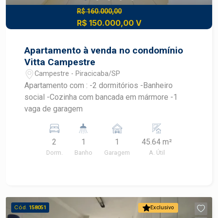
R$ 160.000,00
R$ 150.000,00 V
Apartamento à venda no condomínio
Vitta Campestre
Campestre - Piracicaba/SP
Apartamento com : -2 dormitórios -Banheiro
social -Cozinha com bancada em mármore -1
vaga de garagem
2
1
1
45.64 m²
Dorm.
Banho
Garagem
A. Útil
Cód.
158051
Exclusivo