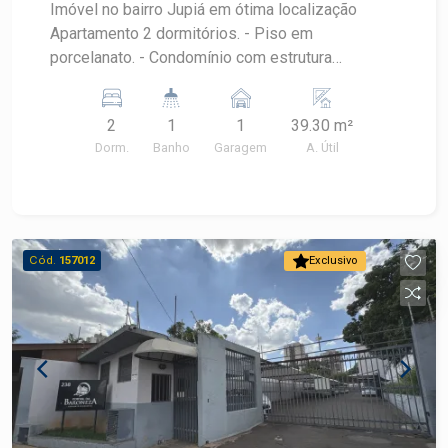
Imóvel no bairro Jupiá em ótima localização
Apartamento 2 dormitórios. - Piso em
porcelanato. - Condomínio com estrutura
completa de lazer segurança e portaria. - 01 vaga
de garagem .
2
1
1
39.30 m²
Dorm.
Banho
Garagem
A. Útil
Cód.
157012
Exclusivo