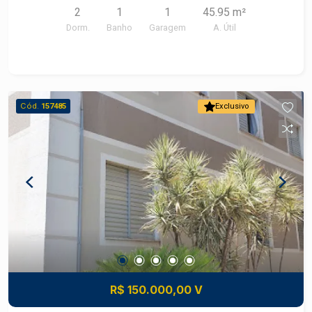
2
1
1
45.95 m²
Dorm.
Banho
Garagem
A. Útil
Cód.
157485
Exclusivo
R$ 150.000,00 V