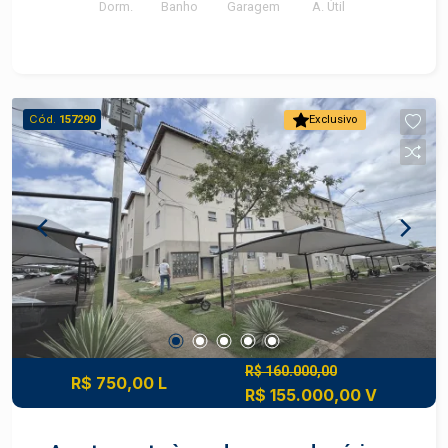
Dorm.
Banho
Garagem
A. Útil
Cód.
157290
Exclusivo
R$ 160.000,00
R$ 750,00 L
R$ 155.000,00 V