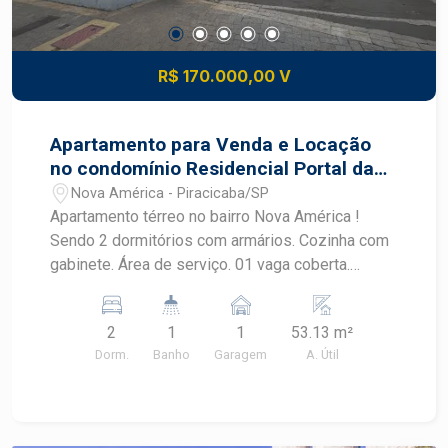
R$ 170.000,00 V
Apartamento para Venda e Locação
no condomínio Residencial Portal da
Baronesa
Nova América - Piracicaba/SP
Apartamento térreo no bairro Nova América !
Sendo 2 dormitórios com armários. Cozinha com
gabinete. Área de serviço. 01 vaga coberta.
Condomínio oferece área com churrasqueira e
piscina.
2
1
1
53.13 m²
Dorm.
Banho
Garagem
A. Útil