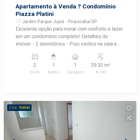
Apartamento à Venda ? Condomínio
Piazza Platini
Jardim Parque Jupiá - Piracicaba/SP
Excelente opção para morar com conforto e lazer
em um condomínio completo! Detalhes do
imóvel: - 2 dormitórios - Piso vinílico na sala e
quartos - Academia - Banheiro com box de vidro -
Ambientes bem distribuídos e aconchegantes
2
1
1
39.30 m²
Estrutura do condomínio: - Piscina - Salão de
Dorm.
Banho
Garagem
A. Útil
festas com churrasqueira - Salão de jogos -
Brinquedoteca - Segurança e portaria Destaques:
- Ótima localização - Ideal para famílias ou
investidores - Condomínio com lazer completo
para todas as idades Agende sua visita e venha
Cód.
156543
conhecer essa oportunidade!