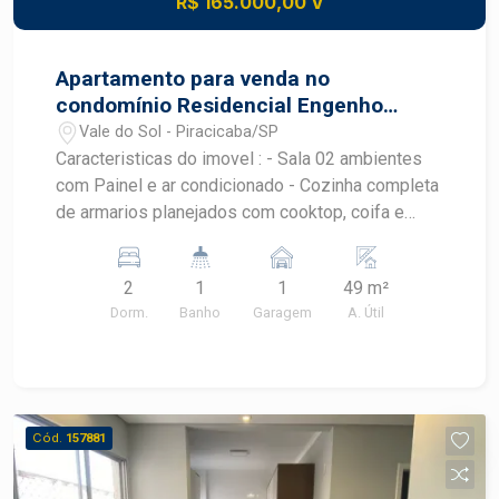
R$ 165.000,00 V
Apartamento para venda no
condomínio Residencial Engenho
Resende
Vale do Sol - Piracicaba/SP
Caracteristicas do imovel : - Sala 02 ambientes
com Painel e ar condicionado - Cozinha completa
de armarios planejados com cooktop, coifa e
forno embutido - 02 dormitórios 01 deles com
armario planejado - banheiro docial com gabinete
2
1
1
49 m²
e box em blindex - lavanderia - 1 vaga.
Dorm.
Banho
Garagem
A. Útil
Cód.
157881