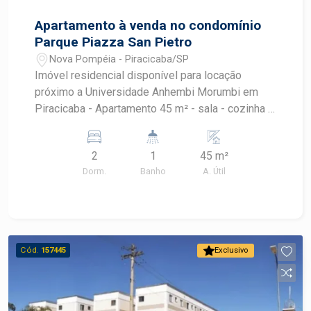
Apartamento à venda no condomínio
Parque Piazza San Pietro
Nova Pompéia - Piracicaba/SP
Imóvel residencial disponível para locação
próximo a Universidade Anhembi Morumbi em
Piracicaba - Apartamento 45 m² - sala - cozinha -
banheiro social - 02 dormitórios - 01 vaga de
garagem - Condomínio com portaria 24 horas
2
1
45 m²
Condomínio oferece lazer com espaço gourmet,
Dorm.
Banho
A. Útil
campo de futebol e fitness ao ar livre.
Cód.
157445
Exclusivo