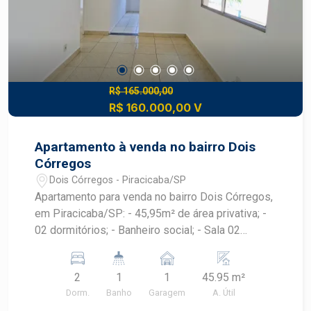
R$ 165.000,00
R$ 160.000,00 V
Apartamento à venda no bairro Dois
Córregos
Dois Córregos - Piracicaba/SP
Apartamento para venda no bairro Dois Córregos,
em Piracicaba/SP: - 45,95m² de área privativa; -
02 dormitórios; - Banheiro social; - Sala 02
ambientes; - Cozinha e lavanderia; - 01 vaga de
garagem.
2
1
1
45.95 m²
Dorm.
Banho
Garagem
A. Útil