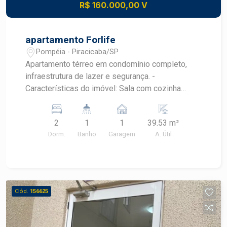
R$ 160.000,00 V
apartamento Forlife
Pompéia - Piracicaba/SP
Apartamento térreo em condomínio completo,
infraestrutura de lazer e segurança. -
Características do imóvel: Sala com cozinha
integrada Área de serviço Banheiro social 2
dormitórios -Sobre o condomínio: Portaria virtual
2
1
1
39.53 m²
Vagas de estacionamento para visitantes Área de
Dorm.
Banho
Garagem
A. Útil
lazer com playground, salão de festas, quadra
esportiva e churrasqueira
Cód.
156625