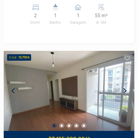
2
1
1
55 m²
Dorm.
Banho
Garagem
A. Útil
Cód.
157934