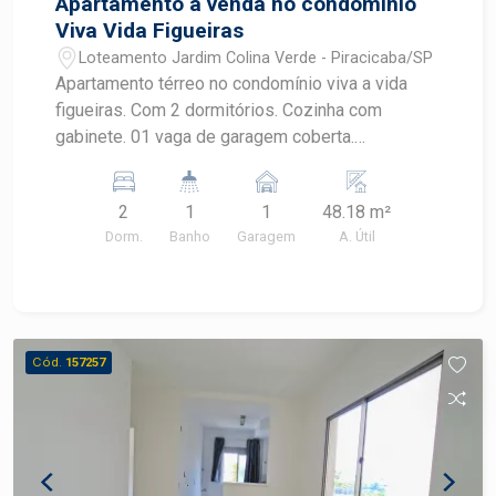
Apartamento à venda no condomínio
Viva Vida Figueiras
Loteamento Jardim Colina Verde - Piracicaba/SP
Apartamento térreo no condomínio viva a vida
figueiras. Com 2 dormitórios. Cozinha com
gabinete. 01 vaga de garagem coberta.
Condomínio tranquilo com salão de festa, play
ground, campo, mercadinho.
2
1
1
48.18 m²
Dorm.
Banho
Garagem
A. Útil
Cód.
157257