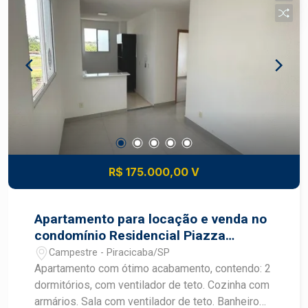
dois ambientes -Cozinha funcional -Banheiro
social -01 vaga de garagem Lazer e
comodidades do condomínio: -Piscina -Salão de
festas -Churrasqueira -Academia Espaços
planejados para convivência e lazer Um imóvel
que une conforto, segurança e excelente custo-
benefício, perfeito para quem busca praticidade
ou uma opção segura de investimento imobiliário.
Construa seu futuro com quem é agente de
desenvolvimento do mercado imobiliário de
R$ 175.000,00 V
Piracicaba. Agende sua visita.
Apartamento para locação e venda no
condomínio Residencial Piazza
Florença
Campestre - Piracicaba/SP
Apartamento com ótimo acabamento, contendo: 2
dormitórios, com ventilador de teto. Cozinha com
armários. Sala com ventilador de teto. Banheiro