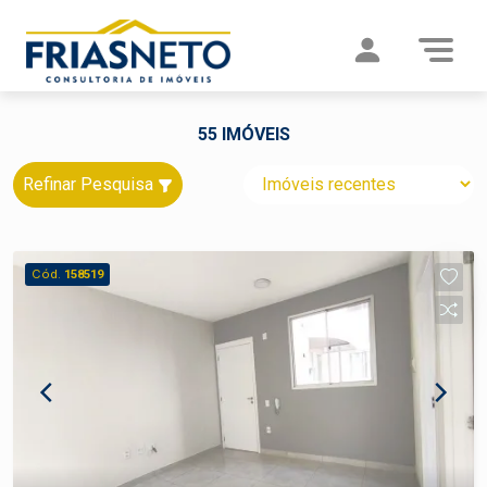
55 IMÓVEIS
Refinar Pesquisa
Cód.
158519