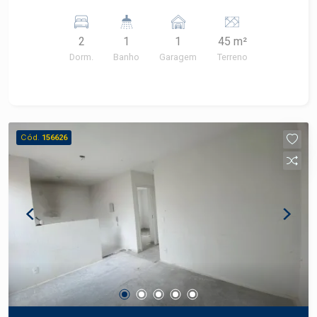
com gabinete, 1 vaga . Condomínio oferece área
gourmet com churrasqueira, piscina e playground.
2
1
1
45 m²
Dorm.
Banho
Garagem
Terreno
Cód.
156626