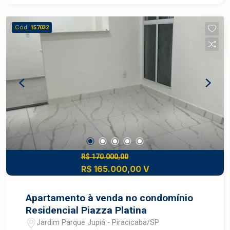
lazer completo para todas as idades Agende sua
visita e venha conhecer essa oportunidade!
Cód.
157032
R$ 170.000,00
R$ 165.000,00 V
Apartamento à venda no condomínio
Residencial Piazza Platina
Jardim Parque Jupiá - Piracicaba/SP