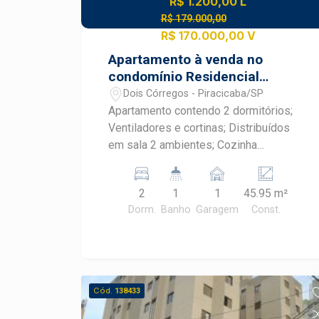
R$ 1.200,00 L
R$ 179.000,00
R$ 170.000,00 V
Apartamento à venda no
condomínio Residencial
Parque Piazza Reppública
Dois Córregos - Piracicaba/SP
Apartamento contendo 2 dormitórios;
Ventiladores e cortinas; Distribuídos
em sala 2 ambientes; Cozinha
americana repleta de armários e balcão
em granito; Banheiro social com
2
1
1
45.95 m²
gabinete e box em vidro temperado.
Dorm.
Banho
Garagem
Const.
Condomínio conta com portaria 24
horas, área gourmet e playground. 1
Vaga coberta Aceita financiamento.
Cód.
138433