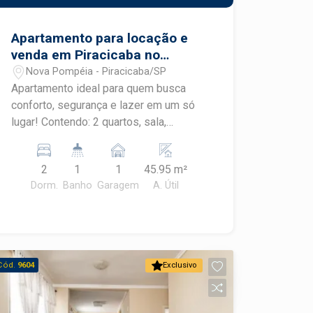
Apartamento para locação e
venda em Piracicaba no
Condomínio Piazza Bellini
Nova Pompéia - Piracicaba/SP
próximo Faculdade Anhembi
Apartamento ideal para quem busca
Morumbi
conforto, segurança e lazer em um só
lugar! Contendo: 2 quartos, sala,
cozinha com gabinete e fogão cooktop ;
1 vaga de garagem, Piscina,
2
1
1
45.95 m²
Playground, Espaço gourmet, Salão de
Dorm.
Banho
Garagem
A. Útil
festa. Gostou do imóvel, sua visita com
um dos nossos Corretores
Especialistas Frias Neto !
Cód.
9604
Exclusivo