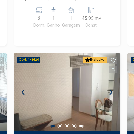
Dois Córregos. Próximo a diversos
comércios e serviços como escolas,
2
1
1
45.95 m²
farmácias, supermercados, lojas, entre
Dorm.
Banho
Garagem
Const.
outros. - 45,95m² de área útil; - Cozinha
com armários planejados; - 2
dormitórios sendo 1 com armário; - 1
banheiro; - 1 vaga de garagem. O
Condomínio Parque Piazza Reppública
Cód.
141624
Exclusivo
oferece playgroud, churrasqueira e
jardim com área verde. Agende sua
visita!