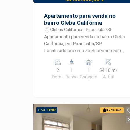
Apartamento para venda no
bairro Gleba Califórnia
Glebas Califórnia - Piracicaba/SP
Apartamento para venda no bairro Gleba
Califórnia, em Piracicaba/SP.
Localizado próximo ao Supermercado
Carrefour. - 54m² de área útil; - Sala 2
ambientes; - 2 dormitórios; - Banheiro
2
1
1
54.10 m²
com box; - Cozinha com gabinete; - 1
Dorm.
Banho
Garagem
A. Útil
vaga de garagem. Condomínio com
playground, piscina e salão de festas.
Aceita financiamento e FGTS.
Cód.
11287
Exclusivo