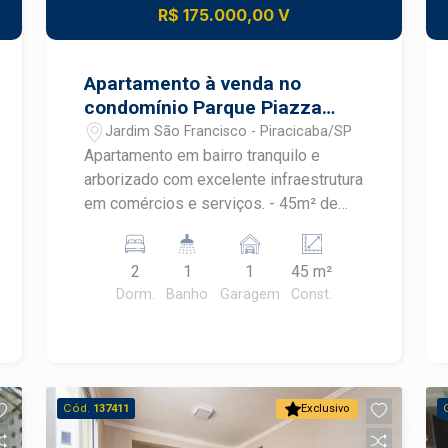
R$ 175.000,00 V
Apartamento à venda no
condomínio Parque Piazza
Venezia
Jardim São Francisco - Piracicaba/SP
Apartamento em bairro tranquilo e
arborizado com excelente infraestrutura
em comércios e serviços. - 45m² de
área útil; - Sala com painel para TV; -
Cozinha completa de armários com
2
1
1
45 m²
cooktop; - 2 dormitórios com armários.
Dorm.
Banho
Garagem
Const.
O Condomínio oferece piscina, campo
de futebol, playground, salão de festas
e churrasqueira. Estuda Financiamento
e FGTS - Agende sua visita!
Cód.
137411
Exclusivo