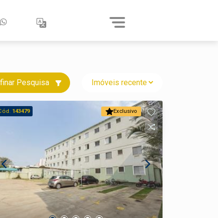
finar Pesquisa
Cód.
143479
Exclusivo