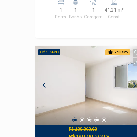
armário; - Cozinha planejada; - 1 vaga
1
1
1
41.21 m²
de garagem.
Dorm.
Banho
Garagem
Const.
Cód.
83390
Exclusivo
R$ 200.000,00
R$ 190.000,00 V