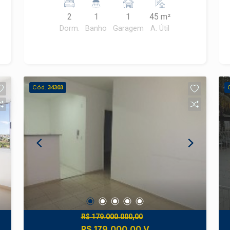
uma visita com um corretor especialista
2
1
1
45 m²
Frias Neto!
Dorm.
Banho
Garagem
A. Útil
Cód.
34303
R$ 179.000.000,00
R$ 179.000,00 V