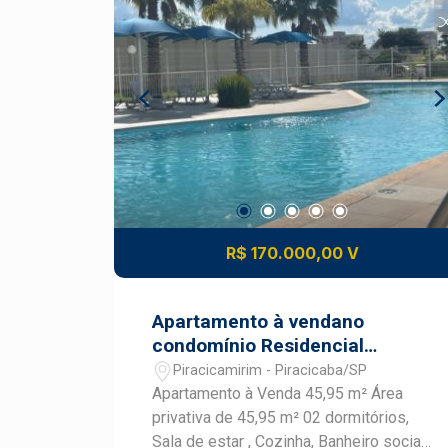
R$ 170.000,00 V
Apartamento à vendano
condomínio Residencial
Parque Piazza Bellini
Piracicamirim - Piracicaba/SP
Apartamento à Venda 45,95 m² Área
privativa de 45,95 m² 02 dormitórios,
Sala de estar , Cozinha, Banheiro social