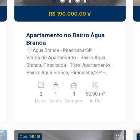
R$ 190.000,00 V
Apartamento no Bairro Água
Branca
Água Branca - Piracicaba/SP
Venda de Apartamento - Bairro Água
Branca, Piracicaba - Tipo: Apartamento -
Bairro: Água Branca, Piracicaba/SP -
Dormitórios: 2 - Vagas de Garagem: 1 -
Área Útil: 50,90 m²
2
1
1
50.90 m²
Dorm.
Banho
Garagem
A. Útil
Cód.
143105