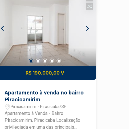
completos de armários; - Cozinha
planejada; - 2 vagas de garagem. O
condomínio Spazio Palazzo Di Spagna
oferece playground, campo de futebol,
piscina, salão de jogos, churrasqueira,
salão de festas e portaria 24h.
R$ 190.000,00 V
Apartamento à venda no bairro
Piracicamirim
Piracicamirim - Piracicaba/SP
Apartamento à Venda - Bairro
Piracicamirim, Piracicaba Localização
privilegiada em uma das principais