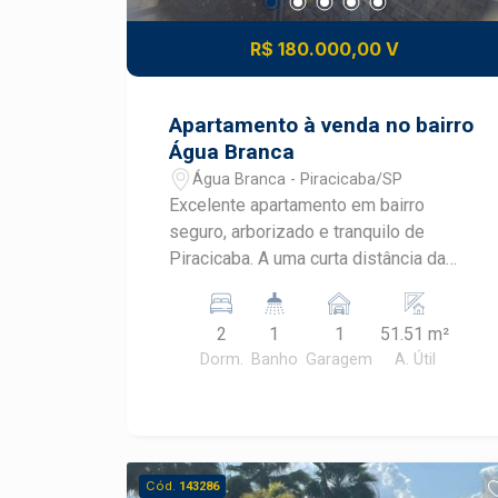
R$ 180.000,00 V
Apartamento à venda no bairro
Água Branca
Água Branca - Piracicaba/SP
Excelente apartamento em bairro
seguro, arborizado e tranquilo de
Piracicaba. A uma curta distância da
região central. - 51,51m² de área útil; - 2
dormitórios; - Cozinha planejada; -
2
1
1
51.51 m²
Banheiro com box em blindex; - Sala
Dorm.
Banho
Garagem
A. Útil
para TV com painel; - Lavanderia com
armário; - 1 vaga de garagem. Agende
sua visita!
Cód.
143286