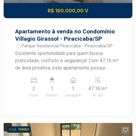
R$ 190.000,00 V
Apartamento à venda no Condomínio
Villagio Girassol - Piracicaba/SP
Parque Residencial Piracicaba - Piracicaba/SP
Excelente oportunidade para quem busca
praticidade, conforto e segurança! Com 47,16 m²
de área privativa, este apartamento possui
ambientes bem distribuídos, oferecendo sala
para dois ambientes, cozinha funcional integrada
2
1
1
47.16 m²
à área de serviço, 2 dormitórios, banheiro social e
Dorm.
Banho
Garagem
A. Útil
1 vaga de garagem coberta. O Condomínio
Villagio Girassol oferece uma estrutura completa
para proporcionar mais qualidade de vida aos
moradores, com portaria 24 horas, piscinas
adulto e infantil, salão de festas, salão de jogos,
Cód.
158453
playground, quiosques com churrasqueira e forno