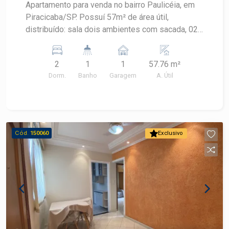
Apartamento para venda no bairro Paulicéia, em
Piracicaba/SP. Possuí 57m² de área útil,
distribuído: sala dois ambientes com sacada, 02
dormitórios com armário embutido, banheiro com
armário, cozinha com planejados, lavanderia com
2
1
1
57.76 m²
planejado. Possuí uma vaga.
Dorm.
Banho
Garagem
A. Útil
Cód.
150060
Exclusivo