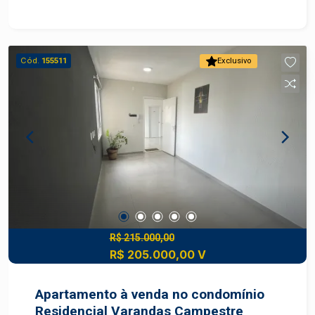
dormitórios com armários embutidos e ventilador
de teto, que oferecem praticidade e conforto;
Sala aconchegante, bem ventilada e iluminada;
Cozinha planejada, com armários funcionais, ideal
Cód.
155511
Exclusivo
para otimizar espaço; Banheiro charmoso, com
ótimo acabamento. Diferenciais Excelente
aproveitamento de espaço interno; Condomínio
com portaria 24h e áreas de lazer como
playground, salão de festas e vaga de garagem,
piscina e campo de futebol. Construa seu futuro
com quem é agente de desenvolvimento do
mercado imobiliário de Piracicaba. Agende sua
visita.
R$ 215.000,00
R$ 205.000,00 V
Apartamento à venda no condomínio
Residencial Varandas Campestre