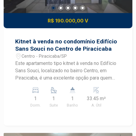
R$ 190.000,00 V
Kitnet à venda no condomínio Edifício
Sans Souci no Centro de Piracicaba
Centro - Piracicaba/SP
Este apartamento tipo kitnet à venda no Edifício
Sans Souci, localizado no bairro Centro, em
Piracicaba, é uma excelente opção para quem
busca praticidade, conforto e uma localização
estratégica. Com ambientes atualizados, móveis
1
1
1
33.45 m²
planejados e ótimo aproveitamento dos espaços,
Dorm.
Suite
Banho
A. Útil
o imóvel oferece funcionalidade para morar ou
investir no Centro de Piracicaba.
CARACTERÍSTICAS DO IMÓVEL - Área útil de
33.45 m² - Ambiente amplo e bem distribuído -