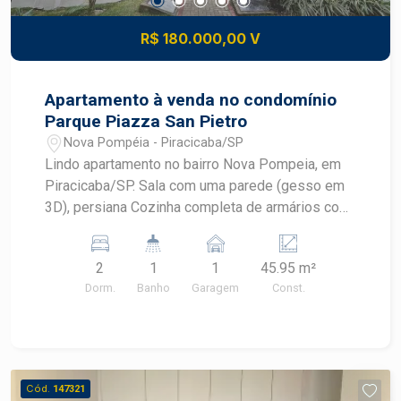
R$ 180.000,00 V
Apartamento à venda no condomínio
Parque Piazza San Pietro
Nova Pompéia - Piracicaba/SP
Lindo apartamento no bairro Nova Pompeia, em
Piracicaba/SP. Sala com uma parede (gesso em
3D), persiana Cozinha completa de armários com
cooktop, forno, 2 banquetas, maquina de lavar.
Banheiro com box, 2 dormitórios 1 COM armário,
2
1
1
45.95 m²
e ventilador de teto. 01 vaga de garagem coberta.
Dorm.
Banho
Garagem
Const.
Condomínio oferece portaria 24h, área gourmet,
campo de futebol e playground.
Cód.
147321