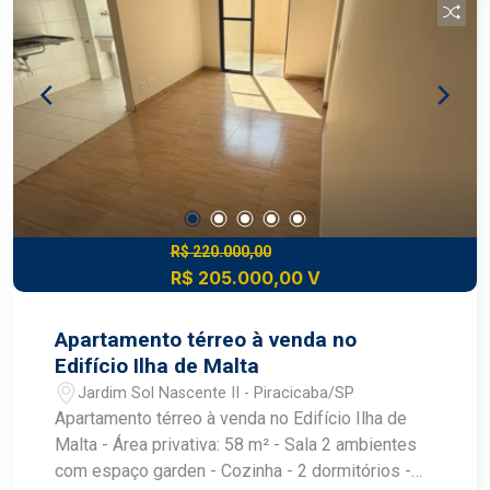
de pizza, além de mini mercado interno para
maior comodidade. Localizado em uma região
com fácil acesso aos principais bairros de
Piracicaba, o imóvel é ideal para quem procura
seu primeiro apartamento ou deseja investir com
segurança. Destaques do imóvel: 47,16 m² de
área privativa; 2 dormitórios; Sala para dois
ambientes; Cozinha e área de serviço; Banheiro
social; 1 vaga de garagem coberta; Condomínio
com lazer completo e portaria 24 horas. Agende
R$ 220.000,00
R$ 205.000,00 V
sua visita e venha conhecer esta excelente
oportunidade!
Apartamento térreo à venda no
Edifício Ilha de Malta
Jardim Sol Nascente II - Piracicaba/SP
Apartamento térreo à venda no Edifício Ilha de
Malta - Área privativa: 58 m² - Sala 2 ambientes
com espaço garden - Cozinha - 2 dormitórios -