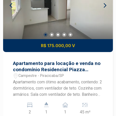
R$ 175.000,00 V
Apartamento para locação e venda no
condomínio Residencial Piazza
Florença
Campestre - Piracicaba/SP
Apartamento com ótimo acabamento, contendo: 2
dormitórios, com ventilador de teto. Cozinha com
armários. Sala com ventilador de teto. Banheiro
com gabinete, 1 vaga . Condomínio oferece área
gourmet com churrasqueira, piscina e playground.
2
1
1
45 m²