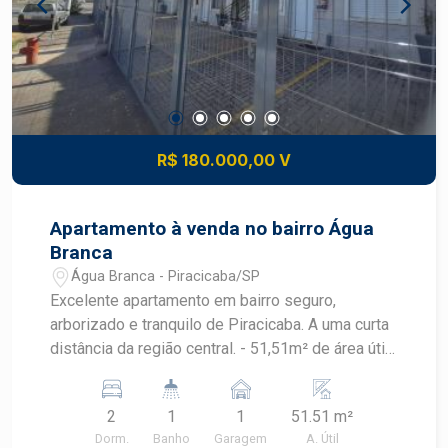
R$ 180.000,00 V
Apartamento à venda no bairro Água
Branca
Água Branca - Piracicaba/SP
Excelente apartamento em bairro seguro,
arborizado e tranquilo de Piracicaba. A uma curta
distância da região central. - 51,51m² de área útil;
- 2 dormitórios; - Cozinha planejada; - Banheiro
com box em blindex; - Sala para TV com painel; -
2
1
1
51.51 m²
Lavanderia com armário; - 1 vaga de garagem.
Dorm.
Banho
Garagem
A. Útil
Agende sua visita!