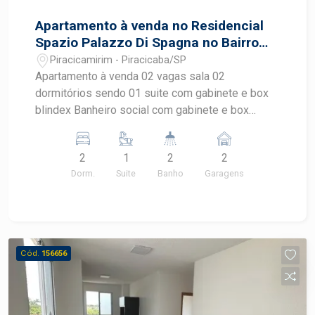
Apartamento à venda no Residencial
Spazio Palazzo Di Spagna no Bairro
Piracicamirim
Piracicamirim - Piracicaba/SP
Apartamento à venda 02 vagas sala 02
dormitórios sendo 01 suite com gabinete e box
blindex Banheiro social com gabinete e box
blindex Cozinha com gabinete e AE Área de
serviços. Lazer com salão de festas, salão de
2
1
2
2
jogos, espaço gourmet, playground, piscina,
Dorm.
Suite
Banho
Garagens
campo.
Cód.
156656