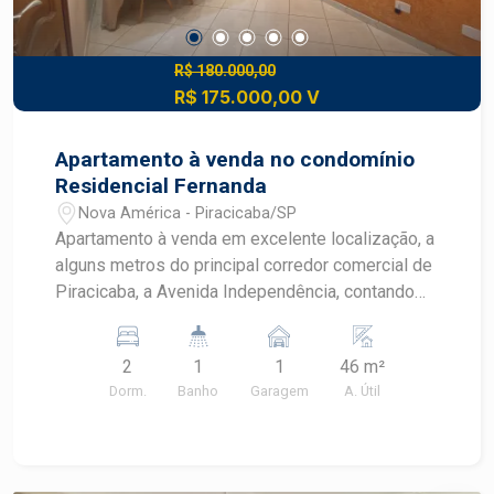
R$ 180.000,00
R$ 175.000,00 V
Apartamento à venda no condomínio
Residencial Fernanda
Nova América - Piracicaba/SP
Apartamento à venda em excelente localização, a
alguns metros do principal corredor comercial de
Piracicaba, a Avenida Independência, contando
com imensa variedade de comércios e serviços
a disposição do bairro. More perto de
2
1
1
46 m²
supermercados, restaurantes, farmácias e muito
Dorm.
Banho
Garagem
A. Útil
mais. - 46m² de área útil; - 2 dormitórios, um
deles com armário; - Sala; - Cozinha planejada
com mesa; - 1 banheiro social com box; - 1 vaga
de garagem. Agende sua visita!