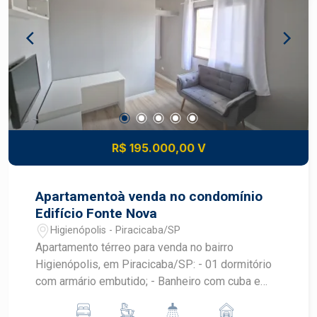
praticidade. 2 Dormitórios com janelas que
garantem ventilação e luz natural. Localização
privilegiada, próximo a comércios, escolas e
áreas de lazer. Fácil acesso às principais vias da
cidade, facilitando o deslocamento. Condomínio
com segurança e áreas comuns bem cuidadas.
Entre em contato para agendar uma visita e venha
conferir de perto tudo o que este imóvel tem a
oferecer. Estuda Financiamento e FGTS
R$ 195.000,00 V
Apartamentoà venda no condomínio
Edifício Fonte Nova
Higienópolis - Piracicaba/SP
Apartamento térreo para venda no bairro
Higienópolis, em Piracicaba/SP: - 01 dormitório
com armário embutido; - Banheiro com cuba e
box; - Sala com sofá e tv; - Cozinha com armário,
geladeira, fogão; - 01 vaga de garagem.