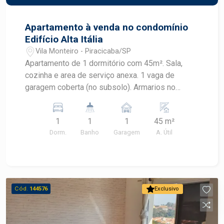
Apartamento à venda no condomínio
Edifício Alta Itália
Vila Monteiro - Piracicaba/SP
Apartamento de 1 dormitório com 45m². Sala,
cozinha e area de serviço anexa. 1 vaga de
garagem coberta (no subsolo). Armarios no
quarto, cozinha, banheiro e area de serviço. Piso
laminado. Banheiro com box. Ventilador de teo na
1
1
1
45 m²
sala e quarto.
Dorm.
Banho
Garagem
A. Útil
Cód.
144576
Exclusivo