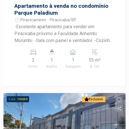
Apartamento à venda no condomínio
Parque Paladium
Piracicamirim - Piracicaba/SP
-Excelente apartamento para vender em
Piracicaba próximo a Faculdade Anhembi
Morumbi. -Sala com painel e ventilador. -Cozinha
e lavanderia completa de armários. -Dormitórios
com guarda-roupas e ventilador. -Banheiro com
2
1
1
55 m²
blindex e gabinete.
Dorm.
Banho
Garagem
A. Útil
Cód.
143659
Exclusivo