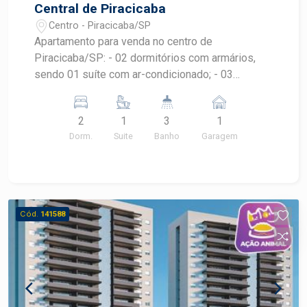
Central de Piracicaba
Centro - Piracicaba/SP
Apartamento para venda no centro de
Piracicaba/SP: - 02 dormitórios com armários,
sendo 01 suíte com ar-condicionado; - 03
banheiros: suíte, social e de serviço; - sala 02
ambientes com sacada; - cozinha americana
2
1
3
1
planejada; - lavanderia com armário; - 01 vaga de
Dorm.
Suite
Banho
Garagem
garagem. Próximo a comércios, bancos,
farmácias, mercados, padarias. Estuda permuta
com apartamento de 03 dormitórios até R$
600mil, na cidade de Piracicaba/SP.
Cód.
141588