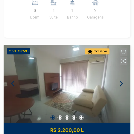
momento espetacular. Uma obra capaz de
3
1
1
2
provocar admiração e fascínio.
Dorm.
Suite
Banho
Garagens
Cód.
150595
Exclusivo
R$ 2.200,00 L