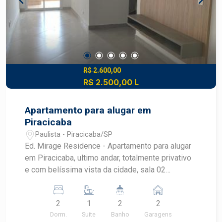
R$ 2.600,00
R$ 2.500,00 L
Apartamento para alugar em
Piracicaba
Paulista - Piracicaba/SP
Ed. Mirage Residence - Apartamento para alugar
em Piracicaba, ultimo andar, totalmente privativo
e com belíssima vista da cidade, sala 02
ambientes com sacada gourmet e churrasqueira,
cozinha com armário integrada à sala, banheiros
2
1
2
2
com box, 2 dormitórios com armário embutido e
Dorm.
Suite
Banho
Garagens
01 suíte, área de serviço. 02 vagas de garagem.