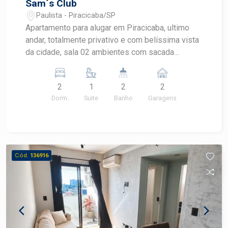
Sam´s Club
Paulista - Piracicaba/SP
Apartamento para alugar em Piracicaba, ultimo
andar, totalmente privativo e com belíssima vista
da cidade, sala 02 ambientes com sacada
gourmet e churrasqueira, cozinha com armário
integrada à sala, banheiros com box, 2
2
1
2
2
dormitórios com armário embutido e 01 suíte,
Dorm.
Suite
Banho
Garagens
área de serviço. 02 vagas de garagem.
Condomínio oferece lazer completo com piscina,
quadra, espaço gourmet, academia.
OPORTUNIDADE
Cód.
136916