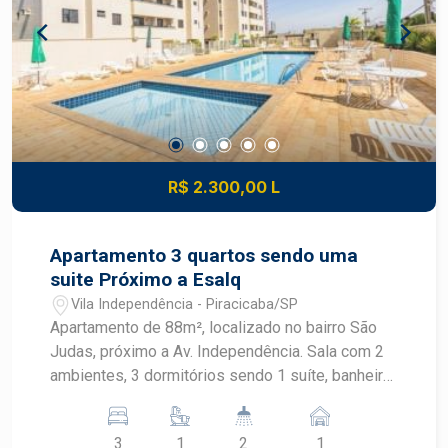
vias da cidad
R$ 2.300,00 L
Apartamento 3 quartos sendo uma
suite Próximo a Esalq
Vila Independência - Piracicaba/SP
Apartamento de 88m², localizado no bairro São
Judas, próximo a Av. Independência. Sala com 2
ambientes, 3 dormitórios sendo 1 suíte, banheiro
social com gabinete e box, cozinha planejada,
área de serviço com armários, banheiro de
3
1
2
1
empregada e 1 vaga.; Próximo a ESALQ Primeiro