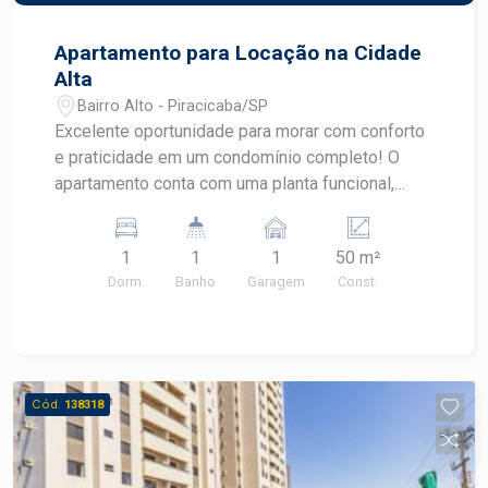
Apartamento para Locação na Cidade
Alta
Bairro Alto - Piracicaba/SP
Excelente oportunidade para morar com conforto
e praticidade em um condomínio completo! O
apartamento conta com uma planta funcional,
ideal para quem busca um espaço moderno e
bem distribuído. Características do imóvel: 1
1
1
1
50 m²
dormitório com armário planejado; Sala
Dorm.
Banho
Garagem
Const.
aconchegante com sacada; Banheiro social;
Cozinha planejada; 1 vaga de garagem.
Diferenciais do condomínio: Piscina; Academia;
Salão de festas; Ambiente seguro e bem
estruturado; Excelente área de convivência.
Cód.
138318
Localizado em região de fácil acesso, o Edifício
Santiago oferece comodidade no dia a dia, com
proximidade a comércios, serviços e principais