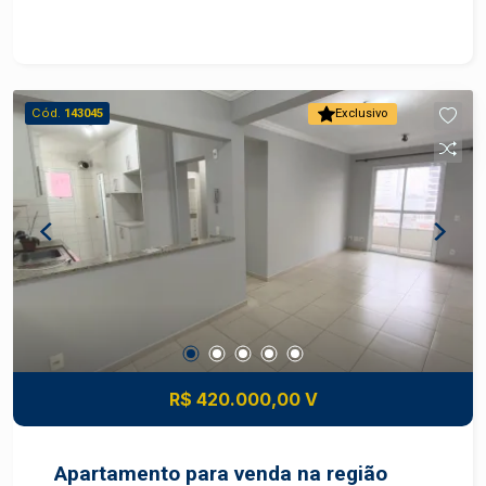
playground, academia, churrasqueiras com
espaço gourmet e salão de festas e
quadra.OPORTUNIDADE
Cód.
143045
Exclusivo
R$ 420.000,00 V
Apartamento para venda na região