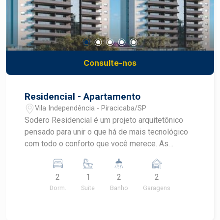
Consulte-nos
Residencial - Apartamento
Vila Independência - Piracicaba/SP
Sodero Residencial é um projeto arquitetônico
pensado para unir o que há de mais tecnológico
com todo o conforto que você merece. As
marcas da história e o futuro se cruzam quando a
gente menos espera. Apresentamos o Sodero,
2
1
2
2
novo e moderno empreendimento da Franzolin.
Dorm.
Suite
Banho
Garagens
Com duas torres, apartamentos de 2 ou 3
dormitórios e área de lazer completa, une o que
há de mais tecnológico com todo o conforto que