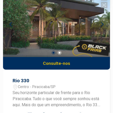
o Maison D`or Residence possui design
contemporâneo e surpreendente, com elementos
que trazem leveza e requinte ao projeto. Uma
nova Experiência para você chamar de Lar.
Elegância e Design Arquitetônico se unem em um
empreendimento único, idealizado para todos os
momentos da sua vida. O Maison D`or conta com
2 apartamentos por andar, unidades com 289m² e
hall privativo e 4 ou 5 vagas. Além de 2 unidades
garden com 414m². Para mais informações fale
agora com um corretor especialista da Frias
Consulte-nos
Neto. Maison D`or é + Exclusivo para você! Visite
o Plantão de Vendas: Rua Padre Galvão, 665, São
Dimas - Piracicaba
Rio 330
Centro - Piracicaba/SP
Seu horizonte particular de frente para o Rio
Piracicaba. Tudo o que você sempre sonhou está
aqui. Mais do que um empreendimento, o Rio 330
representa um marco histórico em Piracicaba. Um