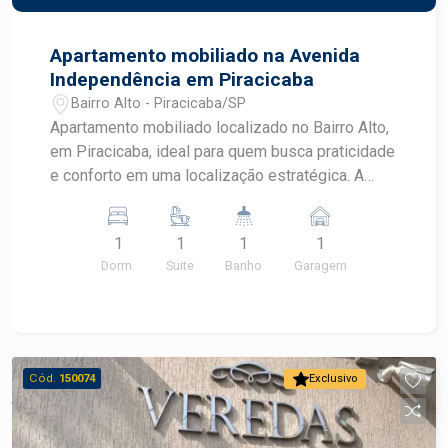
Apartamento mobiliado na Avenida
Independência em Piracicaba
Bairro Alto - Piracicaba/SP
Apartamento mobiliado localizado no Bairro Alto,
em Piracicaba, ideal para quem busca praticidade
e conforto em uma localização estratégica. A
unidade conta com suíte, sacada, ar condicionado
e condomínio com estrutura de lazer.
1
1
1
1
CARACTERÍSTICAS DO IMÓVEL - 1 dormitório
Dorm.
Suite
Banho
Garagem
com 1 suíte - Sala com ar condicionado e sacada
- Cozinha planejada - Suíte com armário embutido
- Banheiro com box Blindex - Imóvel mobiliado -
1 vaga de garagem coberta - Elevador no edifício
- Área útil de 38 m² - Área construída de 38 m²
Cód.
150074
Exclusivo
DIFERENCIAIS DO IMÓVEL - Imóvel mobiliado,
pronto para morar - Ar condicionado na sala,
proporcionando conforto térmico - Cozinha