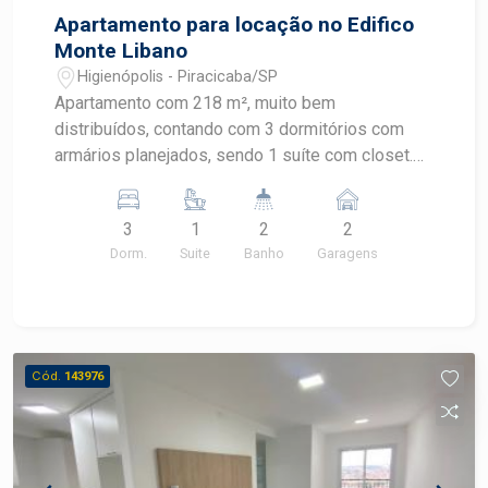
Apartamento para locação no Edifico
Monte Libano
Higienópolis - Piracicaba/SP
Apartamento com 218 m², muito bem
distribuídos, contando com 3 dormitórios com
armários planejados, sendo 1 suíte com closet.
Possui sala ampla, cozinha completa com
armários, lavanderia, banheiro de serviço,
3
1
2
2
despensa e lavabo. Conta ainda com 2 vagas de
Dorm.
Suite
Banho
Garagens
garagem cobertas. O condomínio oferece
infraestrutura completa, proporcionando conforto
Cód.
143976