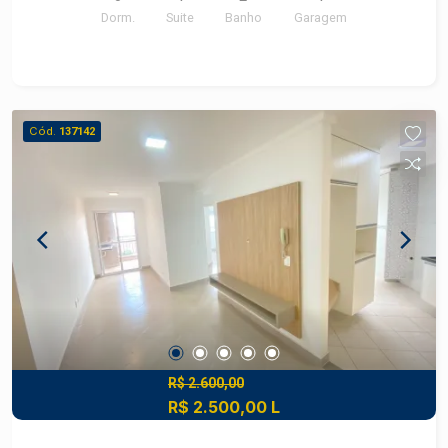
Dorm.
Suite
Banho
Garagem
Andar!!
Cód.
137142
R$ 2.600,00
R$ 2.500,00 L