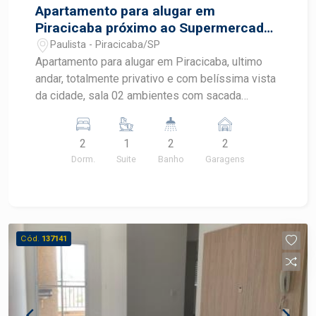
Apartamento para alugar em
Piracicaba próximo ao Supermercado
São Vicente
Paulista - Piracicaba/SP
Apartamento para alugar em Piracicaba, ultimo
andar, totalmente privativo e com belíssima vista
da cidade, sala 02 ambientes com sacada
gourmet e churrasqueira, cozinha com armário
integrada à sala, banheiros com box, 2
2
1
2
2
dormitórios com armário embutido e 01 suíte,
Dorm.
Suite
Banho
Garagens
área de serviço. 02 vagas de garagem.
Condomínio oferece lazer completo com piscina,
quadra, espaço gourmet, academia.
OPORTUNIDADE
Cód.
137141