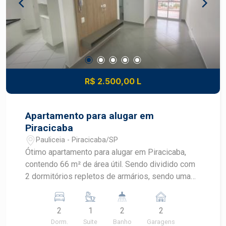
R$ 2.500,00 L
Apartamento para alugar em
Piracicaba
Pauliceia - Piracicaba/SP
Ótimo apartamento para alugar em Piracicaba,
contendo 66 m² de área útil. Sendo dividido com
2 dormitórios repletos de armários, sendo uma
suíte box.Sala 2 ambientes com painel e varanda,
banheiro social, cozinha planejada e área de
2
1
2
2
serviço com armário, 2 vagas de garagem. O
Dorm.
Suite
Banho
Garagens
condomínio oferece piscina com borda infinita,