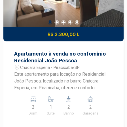
R$ 2.300,00 L
Apartamento à venda no confomínio
Residencial João Pessoa
Chácara Espéria - Piracicaba/SP
Este apartamento para locação no Residencial
João Pessoa, localizado no bairro Chácara
Esperia, em Piracicaba, oferece conforto,
funcionalidade e uma excelente distribuição dos
ambientes. Com sala integrada à área gourmet,
2
1
2
2
cozinha planejada e localização estratégica, é
Dorm.
Suite
Banho
Garagens
uma ótima opção para quem busca qualidade de
vida no bairro Chácara Esperia.