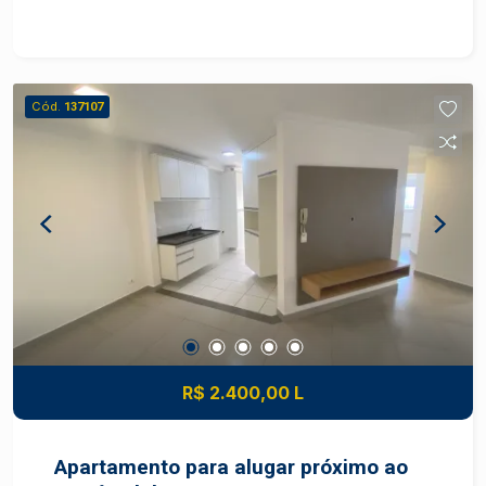
Condomínio oferece lazer completo com piscina,
quadra, espaço gourmet,
academia.OPORTUNIDADE! Excelente
localização! Agende sua visita
Cód.
137107
R$ 2.400,00 L
Apartamento para alugar próximo ao