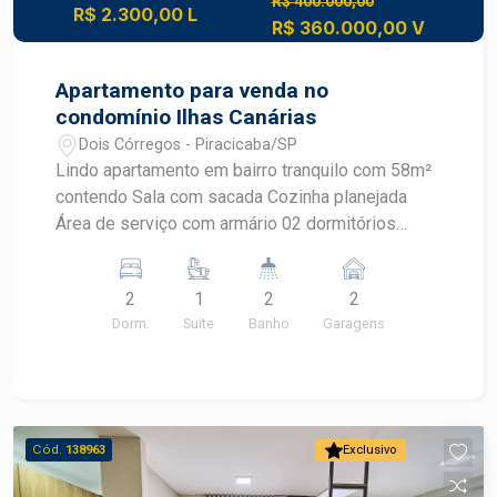
R$ 400.000,00
R$ 2.300,00 L
R$ 360.000,00 V
Apartamento para venda no
condomínio Ilhas Canárias
Dois Córregos - Piracicaba/SP
Lindo apartamento em bairro tranquilo com 58m²
contendo Sala com sacada Cozinha planejada
Área de serviço com armário 02 dormitórios
sendo 01 suíte Banheiro social com gabinete e
box 02 vagas de garagem.
2
1
2
2
Dorm.
Suite
Banho
Garagens
Cód.
138963
Exclusivo