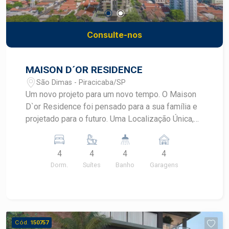
Consulte-nos
MAISON D´OR RESIDENCE
São Dimas - Piracicaba/SP
Um novo projeto para um novo tempo. O Maison
D`or Residence foi pensado para a sua família e
projetado para o futuro. Uma Localização Única,
Exclusiva e Encantadora! São 3.294m² de terreno,
próximo à Avenida Carlos Botelho, no bairro mais
4
4
4
4
charmoso de Piracicaba, o São Dimas, que conta
Dorm.
Suítes
Banho
Garagens
com uma grande diversidade de comércio e
serviços para facilitar o dia a dia de seus
moradores, além de preservar o verde e sua
essência de tranquilidade e bem-estar.
Idealizado com um novo olhar para a sofisticação
Cód.
150757