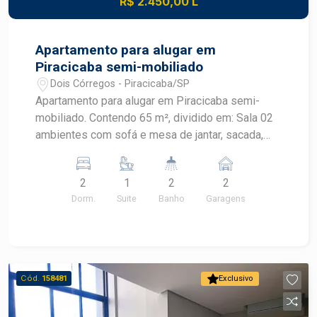
R$ 2.450,00 L
Apartamento para alugar em
Piracicaba semi-mobiliado
Dois Córregos - Piracicaba/SP
Apartamento para alugar em Piracicaba semi-
mobiliado. Contendo 65 m², dividido em: Sala 02
ambientes com sofá e mesa de jantar, sacada,
cozinha planejada com fogão e geladeira, 02
dormitóriios com armários embutidos, sendo 01
2
1
2
2
suite com box em vidro blindex, banheiro social
Dorm.
Suite
Banho
Garagens
com box em vidro.Aquecimento à gás.Sol da
manhã.02 vagas de garagem.OPORTUNIDADE
Agende sua visita
Cód.
158481
Exclusivo