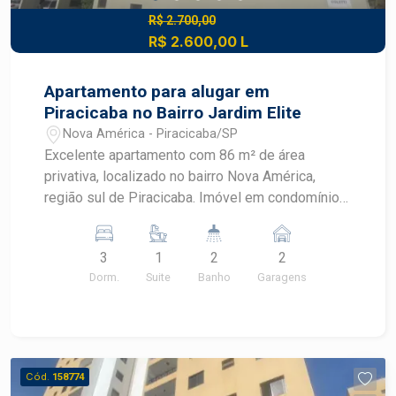
R$ 2.700,00
R$ 2.600,00 L
Apartamento para alugar em
Piracicaba no Bairro Jardim Elite
Nova América - Piracicaba/SP
Excelente apartamento com 86 m² de área
privativa, localizado no bairro Nova América,
região sul de Piracicaba. Imóvel em condomínio
completo, ideal para quem busca conforto,
segurança e praticidade no dia a dia.
3
1
2
2
Características do imóvel: - 03 dormitórios,
Dorm.
Suite
Banho
Garagens
sendo 01 suíte - 02 banheiros - Sala de estar
integrada e bem iluminada - Cozinha funcional -
01 vaga de garagem Condomínio completo: -
Portaria 24 horas e segurança - Academia /
Espaço fitness - Espaço kids - Salão de festas -
Cód.
158774
Área de lazer Localização estratégica, próximo a