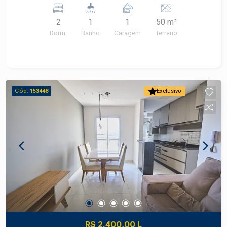
2
1
1
50 m²
Dorm.
Banho
Garagem
Terreno
Cód.
153448
Exclusivo
R$ 2.400,00 L