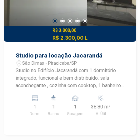
R$ 3.000,00
R$ 2.300,00 L
Studio para locação Jacarandá
São Dimas - Piracicaba/SP
Studio no Edifício Jacarandá com 1 dormitório
integrado, funcional e bem distribuído, sala
aconchegante , cozinha com cooktop, 1 banheiro
completo, área de serviço, armários planejados
que otimizam os espaços e ar-condicionado
1
1
1
38.80 m²
proporcionando maior conforto térmico. Ambiente
Dorm.
Banho
Garagem
A. Útil
moderno, pronto para morar. Construa seu futuro
com quem é agente de desenvolvimento do
mercado imobiliário de Piracicaba. Agende sua
visita.