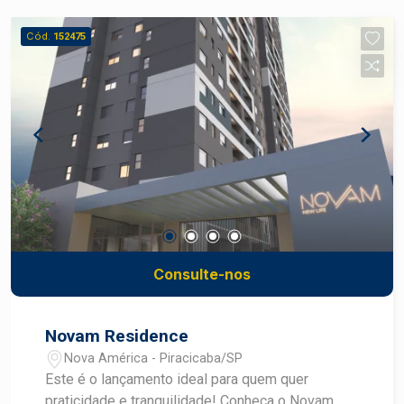
o verde e sua essência de tranquilidade e bem-
estar. Idealizado com um novo olhar para a
Cód.
152475
sofisticação o Maison D`or Residence possui
design contemporâneo e surpreendente, com
elementos que trazem leveza e requinte ao
projeto. Uma nova Experiência para você chamar
de Lar. Elegância e Design Arquitetônico se unem
em um empreendimento único, idealizado para
todos os momentos da sua vida. O Maison D`or
conta com 2 apartamentos por andar, unidades
com 289m² e hall privativo e 4 ou 5 vagas. Além
de 2 unidades garden com 414m². Para mais
informações fale agora com um corretor
Consulte-nos
especialista da Frias Neto. Maison D`or é +
Exclusivo para você! Visite o Plantão de Vendas:
Rua Padre Galvão, 665, São Dimas - Piracicaba
Novam Residence
Nova América - Piracicaba/SP
Este é o lançamento ideal para quem quer
praticidade e tranquilidade! Conheça o Novam,