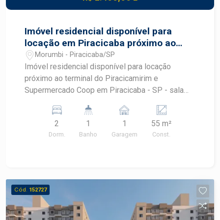
Imóvel residencial disponível para
locação em Piracicaba próximo ao
Coop
Morumbi - Piracicaba/SP
Imóvel residencial disponível para locação
próximo ao terminal do Piracicamirim e
Supermercado Coop em Piracicaba - SP - sala
com sacada, mesa com 4 lugares, sofá, rack e
ventilador de teto - cozinha planejada com
2
1
1
55 m²
armário, forno, cooktop e suggar. - área de
Dorm.
Banho
Garagem
Const.
serviço - 02 dormitórios sendo 1 com guarda
roupa e 1 com mesa de trabalho - banheiro social
com gabinete e box blindex - 01 vaga de
garagem. O Condomínio oferece portaria 24
horas, quadra poliesportiva, piscina
Cód.
152727
adulto/infantil, área gourmet, academia e salão de
festas. Agende sua visita!