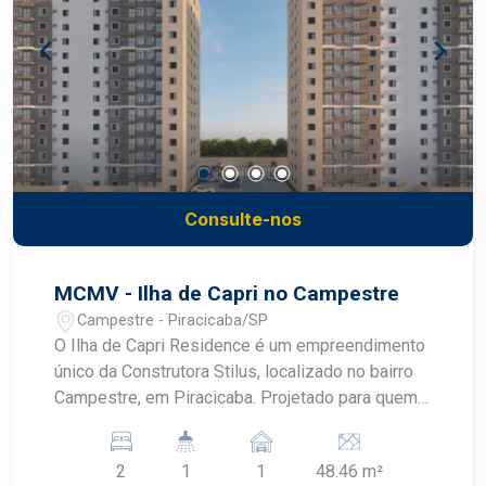
Consulte-nos
MCMV - Ilha de Capri no Campestre
Campestre - Piracicaba/SP
O Ilha de Capri Residence é um empreendimento
único da Construtora Stilus, localizado no bairro
Campestre, em Piracicaba. Projetado para quem
busca qualidade de vida, o condomínio oferece
apartamentos modernos e bem planejados, com
2
1
1
48.46 m²
opções de 2 dormitórios, incluindo unidades com