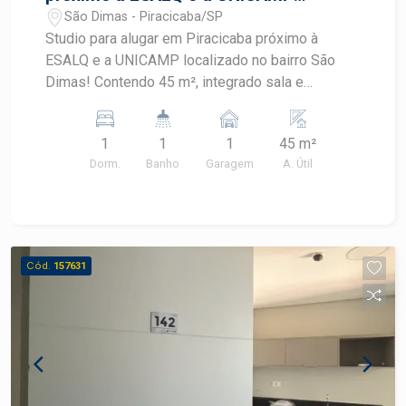
localizado no bairro São Dimas
São Dimas - Piracicaba/SP
Studio para alugar em Piracicaba próximo à
ESALQ e a UNICAMP localizado no bairro São
Dimas! Contendo 45 m², integrado sala e
dormitório, funcional e bem distribuído, ar
condicionado, cozinha com armários,1 banheiro,
1
1
1
45 m²
área de serviço, e 01 vaga de garagem. O
Dorm.
Banho
Garagem
A. Útil
condomínio oferece espaço para coworking,
Academia e salão de festas.OPORTUNIDADE
Agende sua visita
Cód.
157631