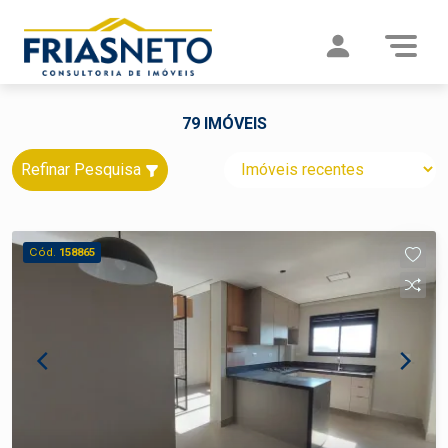
79 IMÓVEIS
Refinar Pesquisa
Cód.
158865