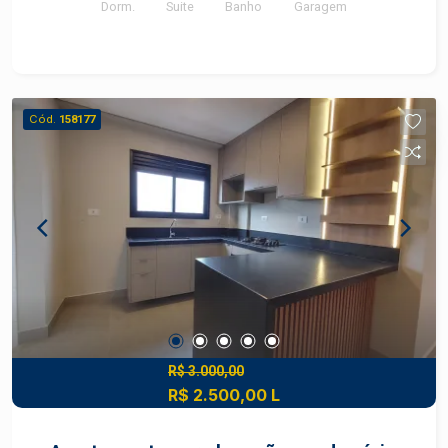
Dorm.
Suite
Banho
Garagem
Cód.
158177
R$ 3.000,00
R$ 2.500,00 L