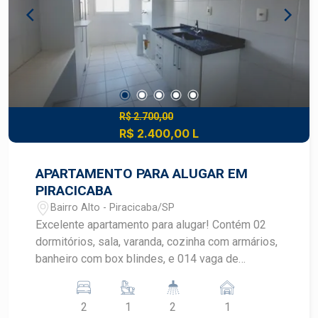
R$ 2.700,00
R$ 2.400,00 L
APARTAMENTO PARA ALUGAR EM
PIRACICABA
Bairro Alto - Piracicaba/SP
Excelente apartamento para alugar! Contém 02
dormitórios, sala, varanda, cozinha com armários,
banheiro com box blindes, e 014 vaga de
garagem. Agende sua visita com um corretor
Frias Neto!
2
1
2
1