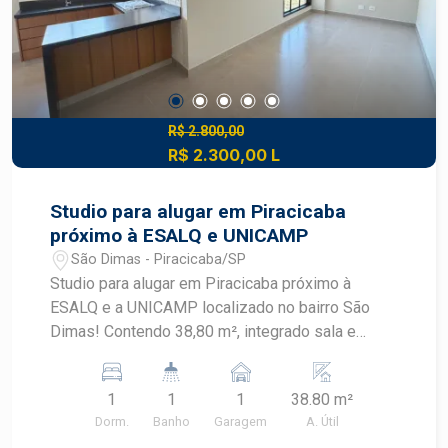
R$ 2.800,00
R$ 2.300,00 L
Studio para alugar em Piracicaba
próximo à ESALQ e UNICAMP
São Dimas - Piracicaba/SP
Studio para alugar em Piracicaba próximo à
ESALQ e a UNICAMP localizado no bairro São
Dimas! Contendo 38,80 m², integrado sala e
dormitório, funcional e bem distribuído, ar
condicionado, cozinha com armários,1 banheiro,
1
1
1
38.80 m²
área de serviço, e 01 vaga de garagem. O
Dorm.
Banho
Garagem
A. Útil
condomínio oferece espaço para coworking,