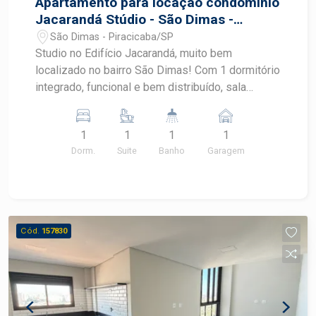
Apartamento para locação condomínio
Jacarandá Stúdio - São Dimas -
Piracicaba
São Dimas - Piracicaba/SP
Studio no Edifício Jacarandá, muito bem
localizado no bairro São Dimas! Com 1 dormitório
integrado, funcional e bem distribuído, sala
aconchegante, ar condicionado, cozinha com
armários,1 banheiro, área de serviço, armários
1
1
1
1
planejados e 01 vaga de garagem. Agende sua
Dorm.
Suite
Banho
Garagem
visita com um corretor especialista na imobiliária
Frias Neto!
Cód.
157830