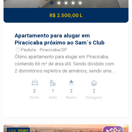
R$ 2.500,00 L
Apartamento para alugar em
Piracicaba próximo ao Sam´s Club
Paulista - Piracicaba/SP
Ótimo apartamento para alugar em Piracicaba,
contendo 66 m² de área útil. Sendo dividido com
2 dormitórios repletos de armários, sendo uma
suíte box.Sala 2 ambientes com painel e varanda,
banheiro social, cozinha planejada e área de
2
1
2
2
serviço com armário, 2 vagas de garagem. O
Dorm.
Suite
Banho
Garagens
condomínio oferece piscina com borda infinita,
playground, academia, churrasqueiras com
espaço gourmet e salão de festas e
quadra.OPORTUNIDADE
Cód.
155659