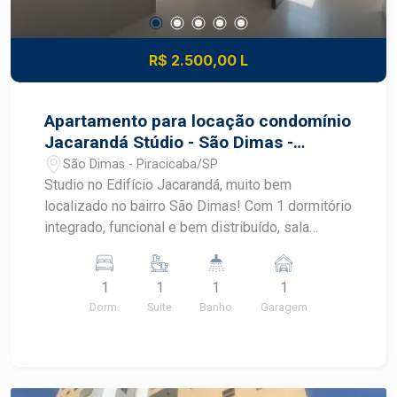
R$ 2.500,00 L
Apartamento para locação condomínio
Jacarandá Stúdio - São Dimas -
Piracicaba
São Dimas - Piracicaba/SP
Studio no Edifício Jacarandá, muito bem
localizado no bairro São Dimas! Com 1 dormitório
integrado, funcional e bem distribuído, sala
aconchegante, ar condicionado, cozinha com
armários,1 banheiro, área de serviço, armários
1
1
1
1
planejados e 01 vaga de garagem. Agende sua
Dorm.
Suite
Banho
Garagem
visita com um corretor especialista na imobiliária
Frias Neto!