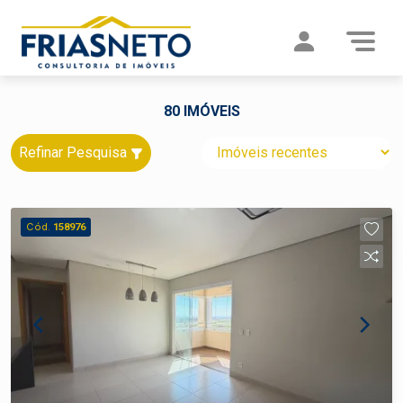
80 IMÓVEIS
Refinar Pesquisa
Cód.
158976