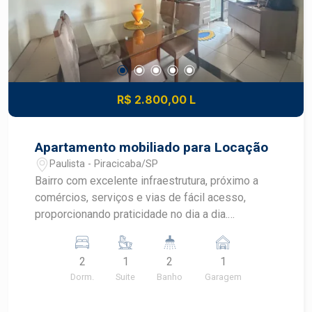
R$ 2.800,00 L
Apartamento mobiliado para Locação
Paulista - Piracicaba/SP
Bairro com excelente infraestrutura, próximo a
comércios, serviços e vias de fácil acesso,
proporcionando praticidade no dia a dia.
Apartamento mobiliado com 2 dormitórios, sendo
1 suíte, sala de estar, sala de jantar, cozinha
2
1
2
1
equipada e 1 vaga de garagem. O imóvel conta
Dorm.
Suite
Banho
Garagem
com mobília completa, incluindo cristaleira,
aparador, mesa de jantar, sofá, poltronas, puffs,