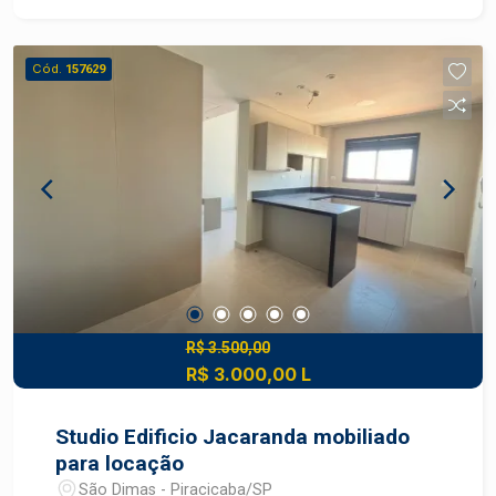
cama, roupas de cama, louças e vasos
decorativos. Possui ainda eletrodomésticos
como máquina de lavar Samsung, micro-ondas,
Cód.
157629
air fryer, liquidificador, cafeteira e jogo de chá. Os
ambientes são planejados com closet, biblioteca
e estação de trabalho, além de ar-condicionado,
garantindo conforto e funcionalidade. Construa
seu futuro com quem é agente de
desenvolvimento do mercado imobiliário de
Piracicaba. Agende sua visita.
R$ 3.500,00
R$ 3.000,00 L
Studio Edificio Jacaranda mobiliado
para locação
São Dimas - Piracicaba/SP