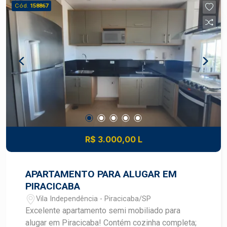
Cooktop, forno e sugar Sacada gourmet fechada
Cód.
158867
com blindex Churrasqueira Este apartamento
reúne conforto, modernidade e funcionalidade,
com ambientes climatizados, móveis planejados
e uma excelente integração entre sala, cozinha e
sacada gourmet, proporcionando um espaço ideal
para receber familiares e amigos. Uma excelente
oportunidade para quem busca um imóvel
completo e pronto para morar em um dos
empreendimentos mais desejados de Piracicaba.
Construa seu futuro com quem é agente de
desenvolvimento do mercado imobiliário de
R$ 3.000,00 L
Piracicaba. Agende sua visita.
APARTAMENTO PARA ALUGAR EM
PIRACICABA
Vila Independência - Piracicaba/SP
Excelente apartamento semi mobiliado para
alugar em Piracicaba! Contém cozinha completa;