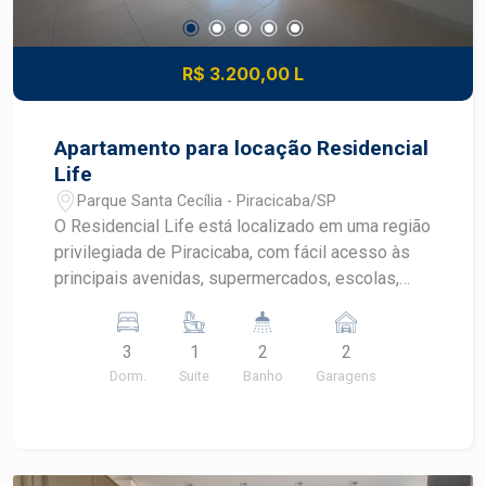
R$ 3.200,00 L
Apartamento para locação Residencial
Life
Parque Santa Cecília - Piracicaba/SP
O Residencial Life está localizado em uma região
privilegiada de Piracicaba, com fácil acesso às
principais avenidas, supermercados, escolas,
comércios e serviços, oferecendo praticidade e
qualidade de vida para toda a família.
3
1
2
2
Características do imóvel: Apartamento para
Dorm.
Suite
Banho
Garagens
locação 3 dormitórios, sendo 1 suíte Suíte com
ar-condicionado Dormitórios com armários
planejados Banheiro social Sala ampla com ar-
condicionado Cozinha integrada e planejada