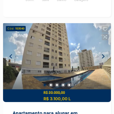
Condomínio com lazer completo.
Cód.
153540
R$ 30.000,00
R$ 3.100,00 L
Apartamento para alugar em