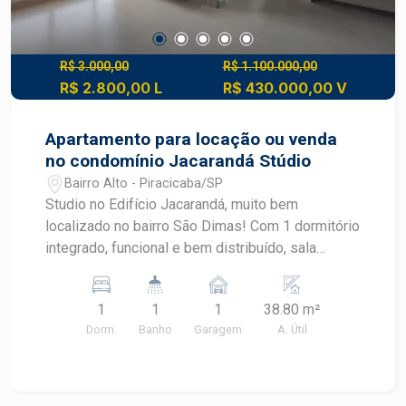
R$ 3.000,00
R$ 1.100.000,00
R$ 2.800,00 L
R$ 430.000,00 V
Apartamento para locação ou venda
no condomínio Jacarandá Stúdio
Bairro Alto - Piracicaba/SP
Studio no Edifício Jacarandá, muito bem
localizado no bairro São Dimas! Com 1 dormitório
integrado, funcional e bem distribuído, sala
aconchegante, ar condicionado, cozinha com
armários,1 banheiro, área de serviço, armários
1
1
1
38.80 m²
planejados e 01 vaga de garagem. Com
Dorm.
Banho
Garagem
A. Útil
possibilidade de mobiliar! Agende sua visita com
um corretor especialista na imobiliária Frias
Neto!