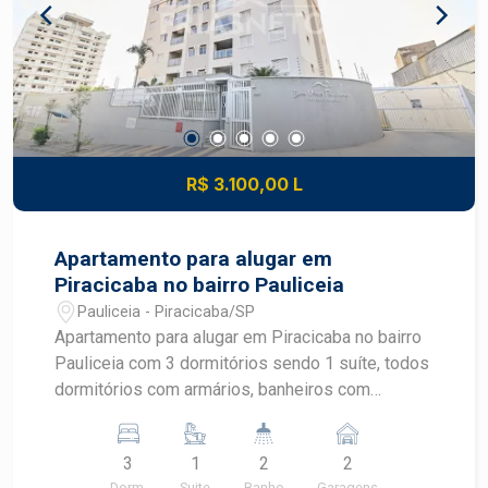
R$ 3.100,00 L
Apartamento para alugar em
Piracicaba no bairro Pauliceia
Pauliceia - Piracicaba/SP
Apartamento para alugar em Piracicaba no bairro
Pauliceia com 3 dormitórios sendo 1 suíte, todos
dormitórios com armários, banheiros com
gabinete e box de blindex, sala com home,
varanda com churrasqueira, cozinha completa de
3
1
2
2
armários, área de serviço com armário.
Dorm.
Suite
Banho
Garagens