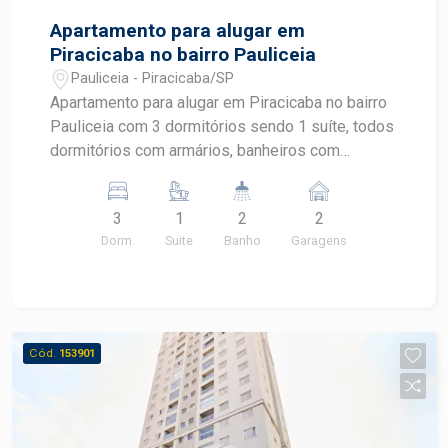
Apartamento para alugar em
Piracicaba no bairro Pauliceia
Pauliceia - Piracicaba/SP
Apartamento para alugar em Piracicaba no bairro
Pauliceia com 3 dormitórios sendo 1 suíte, todos
dormitórios com armários, banheiros com
gabinete e box de blindex, sala com home,
varanda com churrasqueira, cozinha completa de
3
1
2
2
armários, área de serviço com armário.
Dorm.
Suite
Banho
Garagens
Condomínio com lazer completo.
Cód.
153901