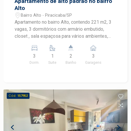
Apartamento de alto padrão no bairro
Alto
Bairro Alto - Piracicaba/SP
Apartamento no bairro Alto, contendo 221 m2, 3
vagas, 3 dormitórios com armário embutido,
closet , sala espaçosa para vários ambientes,
banheiro social, cozinha planejada, despensa,
banheiro de empregada, área de serviço. Área de
3
1
2
3
lazer completo: piscinas, sala de fitness,
Dorm.
Suite
Banho
Garagens
churrasqueira, sala de jogos, quadra poliesportiva
e sauna.
Cód.
157952