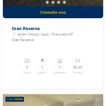
Consulte-nos
Gran Reserva
Jardim Parque Jupiá - Piracicaba/SP
Gran Reserva
2
1
1
50 m²
Dorm.
Banho
Garagem
Terreno
Cód.
155365