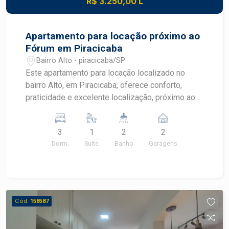
R$ 3.250,00 L
Apartamento para locação próximo ao
Fórum em Piracicaba
Bairro Alto - piracicaba/SP
Este apartamento para locação localizado no
bairro Alto, em Piracicaba, oferece conforto,
praticidade e excelente localização, próximo ao
Fórum. Com ambientes amplos, armários
planejados e infraestrutura completa de lazer no
3
1
2
2
condomínio, é uma excelente opção para quem
Dorm.
Suite
Banho
Garagens
busca qualidade de vida no bairro Alto.
CARACTERÍSTICAS DO IMÓVEL - Apartamento
com ampla sala para 2 ambientes e sacada -
Cozinha planejada com armários e balcão
americano - Lavanderia integrada - 3 dormitórios,
Cód.
158587
sendo 1 suíte - Suíte com armários embutidos - 1
dormitório com armário embutido - Banheiro