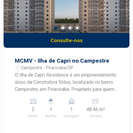
Consulte-nos
MCMV - Ilha de Capri no Campestre
Campestre - Piracicaba/SP
O Ilha de Capri Residence é um empreendimento
único da Construtora Stilus, localizado no bairro
Campestre, em Piracicaba. Projetado para quem
busca qualidade de vida, o condomínio oferece
apartamentos modernos e bem planejados, com
2
1
1
48.46 m²
opções de 2 dormitórios, incluindo unidades com
Dorm.
Banho
Garagem
Terreno
suíte. Os tamanhos variam de 48,46 m² a 66,85
m² com garden integrado, todos com varanda,
proporcionando mais luminosidade e ventilação