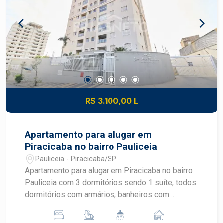
quem busca morar com conforto e qualidade de
vida em uma das regiões mais desejadas de
Piracicaba. Construa seu futuro com quem é
agente de desenvolvimento do mercado
imobiliário de Piracicaba. Agende sua visita!
R$ 3.100,00 L
Apartamento para alugar em
Piracicaba no bairro Pauliceia
Pauliceia - Piracicaba/SP
Apartamento para alugar em Piracicaba no bairro
Pauliceia com 3 dormitórios sendo 1 suíte, todos
dormitórios com armários, banheiros com
gabinete e box de blindex, sala com home,
varanda com churrasqueira, cozinha completa de