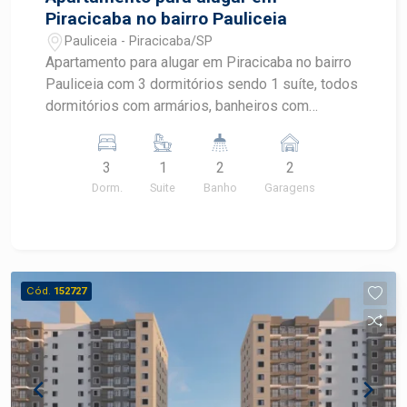
Piracicaba no bairro Pauliceia
Pauliceia - Piracicaba/SP
Apartamento para alugar em Piracicaba no bairro
Pauliceia com 3 dormitórios sendo 1 suíte, todos
dormitórios com armários, banheiros com
gabinete e box de blindex, sala com home,
varanda com churrasqueira, cozinha completa de
3
1
2
2
armários, área de serviço com armário.
Dorm.
Suite
Banho
Garagens
Condomínio com lazer completo.
Cód.
152727