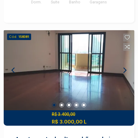
Dorm.
Suite
Banho
Garagens
vagas de garagem.
Cód.
158381
R$ 3.400,00
R$ 3.000,00 L