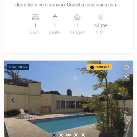
dormitório com armário. Cozinha americana com
armário e Lavanderia. Banheiro social. 1 vaga de
garagem coberta. Com ar condicionado.
1
1
1
44 m²
Dorm.
Banho
Garagem
A. Útil
Cód.
10327
Exclusivo