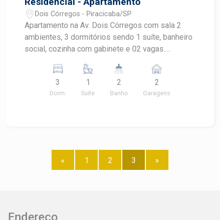
Residencial - Apartamento
Dois Córregos - Piracicaba/SP
Apartamento na Av. Dois Córregos com sala 2
ambientes, 3 dormitórios sendo 1 suíte, banheiro
social, cozinha com gabinete e 02 vagas.
Condomínio oferece portaria 24 hrs, salão de
festas, brinquedoteca e piscina.
3
1
2
2
Dorm.
Suite
Banho
Garagens
«
1
2
3
»
Endereço