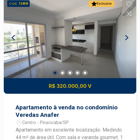
gabinete e gesso dos banheiros novos; - Sala
Cód.
12458
Exclusivo
com varanda; - Cozinha com armários; -
Lavanderia; - 3 dormitórios, sendo 1 suíte, e o 2º
com armário embutido; - Banheiro social com box
de vidro e gabinete; - 2 vagas de garagem
paralelas e cobertas. Observação: Proprietário
estuda financiamento, parcelamento e FGTS.
Agende sua visita!
R$ 320.000,00 V
Apartamento à venda no condomínio
Veredas Anafer
Centro - Piracicaba/SP
Apartamento em excelente localização. Medindo
44 m² de área útil. Com sala e varanda gourmet. 1