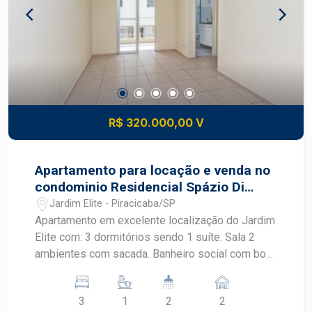
R$ 320.000,00 V
Apartamento para locação e venda no
condominio Residencial Spázio Di
Pádua
Jardim Elite - Piracicaba/SP
Apartamento em excelente localização do Jardim
Elite com: 3 dormitórios sendo 1 suíte. Sala 2
ambientes com sacada. Banheiro social com box
e gabinete. Cozinha com armários e área de
serviço. 2 vagas de garagem. Estuda
3
1
2
2
financiamento e FGTS.