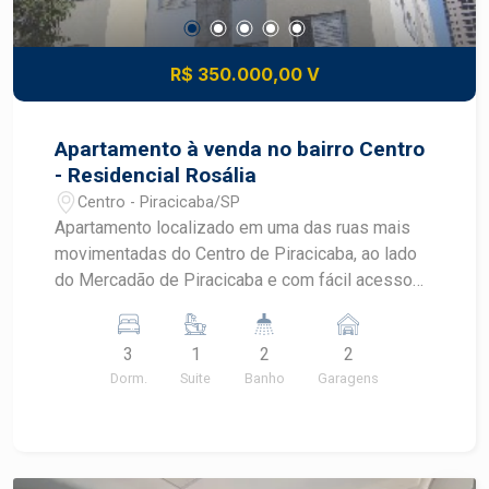
R$ 350.000,00 V
Apartamento à venda no bairro Centro
- Residencial Rosália
Centro - Piracicaba/SP
Apartamento localizado em uma das ruas mais
movimentadas do Centro de Piracicaba, ao lado
do Mercadão de Piracicaba e com fácil acesso
aos principais comércios e serviços oferecidos
no bairro. More próximo aos mais diversos bares,
3
1
2
2
hamburgerias, restaurantes, sorveterias, entre
Dorm.
Suite
Banho
Garagens
outros. - 69m² de área útil; - Totalmente
reformado com fino acabamento: piso
porcelanato nas áreas quentes, tomadas,
registros e torneiras novos, luminárias em LED,