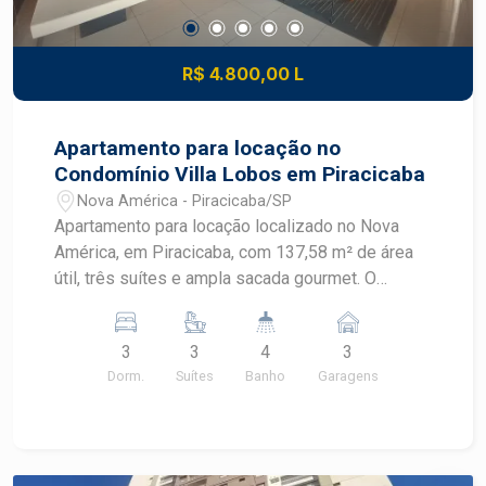
R$ 4.800,00 L
Apartamento para locação no
Condomínio Villa Lobos em Piracicaba
Nova América - Piracicaba/SP
Apartamento para locação localizado no Nova
América, em Piracicaba, com 137,58 m² de área
útil, três suítes e ampla sacada gourmet. O
imóvel recebe sol da manhã e está em
condomínio completo, com lazer diversificado e
3
3
4
3
portaria 24 horas. CARACTERÍSTICAS DO
Dorm.
Suítes
Banho
Garagens
IMÓVEL - Área útil de 137,58 m² - 3 dormitórios,
sendo 3 suítes - Ar condicionado e closet - 4
banheiros - Sala ampla com móvel planejado e ar
condicionado - Ampla sacada gourmet - Lavabo -