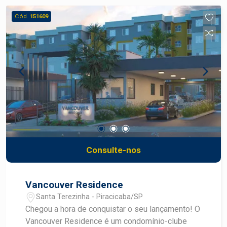
para home office. A infraestrutura conta com lazer
Cód.
151609
completo e áreas comuns 100% decoradas. Um
bônus especial: a construtora oferece grátis o
projeto de decoração de interiores da Arquiteta
Milena Nazatto! Venha viver grandes momentos
e criar memórias especiais com a sua família e
muitos amigos
Consulte-nos
Vancouver Residence
Santa Terezinha - Piracicaba/SP
Chegou a hora de conquistar o seu lançamento! O
Vancouver Residence é um condomínio-clube