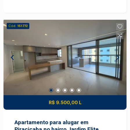
completa. Empreendimento conta com uma
flexibilidade de plantas de 79,77m² e 95m², com
opções de: - 3 dormitórios, sendo 1 suíte ou 2
suítes; - Sala com varanda ou sala com ampliação
Cód.
151772
total ou parcial para a varanda. Piscina de 20
metros, área gourmet, salão de festas, área para
churrasco, academia completa, quadra, salão
jogos, playground, brinquedoteca, espaço office,
pet place. Todos esses espaços estarão
mobiliados para você compartilhar os seus
momentos com a sua família. Além de um espaço
para um mini mercado a ser contratado.
R$ 9.500,00 L
Apartamento para alugar em
Piracicaba no bairro Jardim Elite