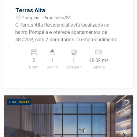
Terras Alta
Pompéia - Piracicaba/SP
O Terras Alta Residencial está localizado no
bairro Pompéia e oferece apartamentos de
48,02m², com 2 dormitórios. O empreendimento
conta com área de lazer completa, ideal para
momentos de descontração. Uma excelente
2
1
1
48.02 m²
opção para quem busca conforto e praticidade
Dorm.
Banho
Garagem
Terreno
em uma localização privilegiada.
Cód.
152411