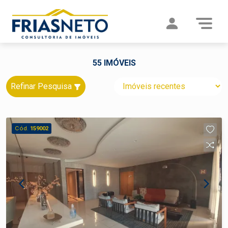
55 IMÓVEIS
Refinar Pesquisa
Cód.
159002