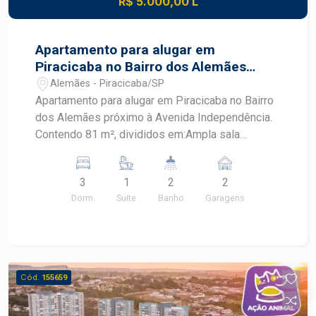
R$ 5.000,00 L
Apartamento para alugar em
Piracicaba no Bairro dos Alemães
próximo à Avenida Independência.
Alemães - Piracicaba/SP
Apartamento para alugar em Piracicaba no Bairro
dos Alemães próximo à Avenida Independência.
Contendo 81 m², divididos em:Ampla sala
integrada com a cozinha planejada, lavabo, 03
dormitórios com armários, sendo 01
3
1
2
2
suíte.Lavanderia.02 vagas de garagem. O
Dorm.
Suite
Banho
Garagens
Condomínio oferece:Lazer e comodidades do
condomínio:Academia, Piscina, Espaço gourmet,
Salão de festas, salão de jogos, sala de
Coworking.OPORTUNIDADE Agende sua visita.
Cód.
155659