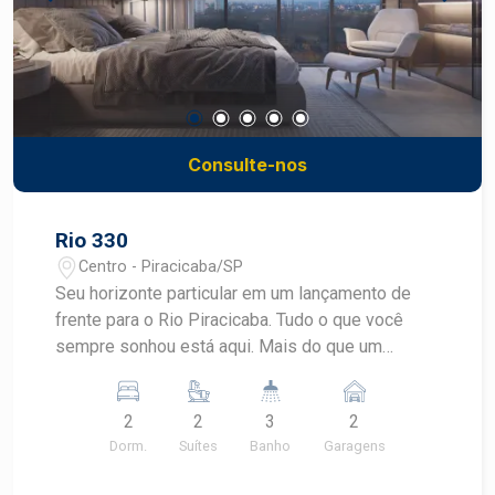
Consulte-nos
Rio 330
Centro - Piracicaba/SP
Seu horizonte particular em um lançamento de
frente para o Rio Piracicaba. Tudo o que você
sempre sonhou está aqui. Mais do que um
empreendimento, o Rio 330 representa um marco
histórico em Piracicaba. Um momento
2
2
3
2
espetacular. Uma obra capaz de provocar
Dorm.
Suítes
Banho
Garagens
admiração e fascínio. O Rio 330 conta com 3
apartamentos por andar, 23 pavimentos tipos,