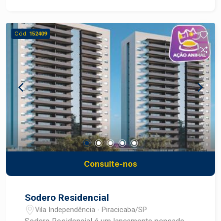
vagas de visitantes e 2 elevadores. Apartamento
- Tipo 1 Apartamentos com 108m², 3 Dormitórios
(1 suíte) e 2 vagas. Apartamento - Tipo 2
Cód.
152409
Apartamentos com 87m², 2 suítes e 2 vagas.
Apartamento - Tipo 3 Apartamentos com 103m²,
3 Dormitórios (1 suíte) e 2 vagas. Diversão
Garantida: O Rio 330 conta com espaços
externos, como se fossem a extensão do
apartamento, que proporcionam momentos de
satisfação e segurança para crianças, pets e a
família todo Cada detalhe deste projeto foi
pensado para quem valoriza a praticidade de
cotidiano, o charme da localização e a vista
perfeita para o Rio Piracicaba.
Consulte-nos
Sodero Residencial
Vila Independência - Piracicaba/SP