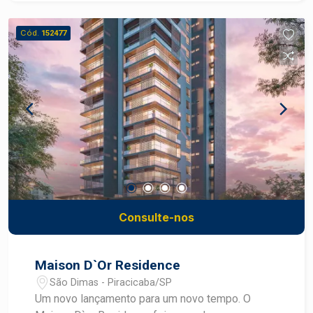
infraestrutura completos. São + de 20 itens de
lazer incluindo: Arena Beach, Coworking, Pet Care,
Cód.
152477
Piscinas com Solarium, entre outros. Viva bem,
consulte um especialista.
Consulte-nos
Maison D`Or Residence
São Dimas - Piracicaba/SP
Um novo lançamento para um novo tempo. O