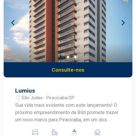
áreas de lazer entregues equipadas e decoradas,
infraestrutura splits, medidores individuais para
energia, água e gás, paisagismo inteligente nas
áreas comuns, serviço de personalização da
unidade e muito mais! Um novo estilo de vida
começa aqui, converse com um especialista!
Consulte-nos
Lumius
São Judas - Piracicaba/SP
Sua vida mais evidente com este lançamento! O
próximo empreendimento da Bild promete trazer
um novo marco para Piracicaba, em um dos
bairros mais nobres da cidade, o São Judas.
Inspirado na ESALQ, instituição centenária na