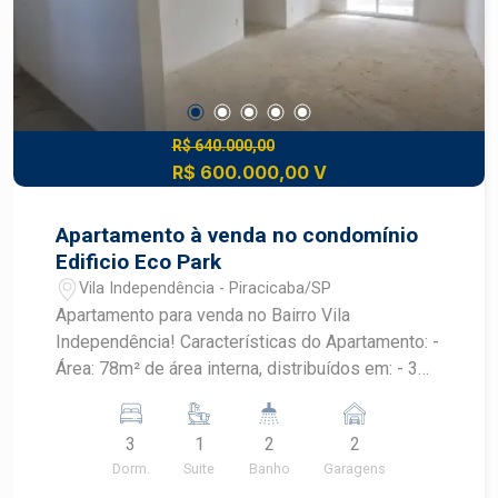
funcional para o dia a dia e momentos de lazer.
Construa seu futuro com quem é agente de
desenvolvimento do mercado imobiliário de
Piracicaba. Agende uma visita com Corretores
Frias Neto
R$ 640.000,00
R$ 600.000,00 V
Apartamento à venda no condomínio
Edificio Eco Park
Vila Independência - Piracicaba/SP
Apartamento para venda no Bairro Vila
Independência! Características do Apartamento: -
Área: 78m² de área interna, distribuídos em: - 3
Dormitórios, sendo 1 Suíte - 2 Vagas de
estacionamento - Sacada: - Elevador Amenidades
3
1
2
2
do Prédio: - Rooftop: espaço de lazer com vista
Dorm.
Suite
Banho
Garagens
incrível para a cidade, perfeito para relaxar e