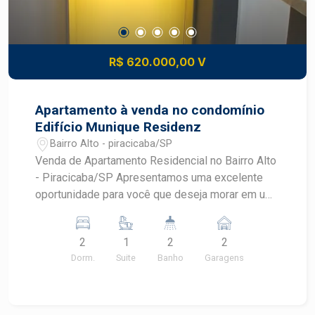
R$ 620.000,00 V
Apartamento à venda no condomínio
Edifício Munique Residenz
Bairro Alto - piracicaba/SP
Venda de Apartamento Residencial no Bairro Alto
- Piracicaba/SP Apresentamos uma excelente
oportunidade para você que deseja morar em um
dos bairros mais valorizados de Piracicaba! Este
lindo apartamento de 2 dormitórios está
2
1
2
2
disponível para venda e promete oferecer
Dorm.
Suite
Banho
Garagens
conforto e praticidade em um só lugar.
Características do Imóvel: - Tipo: Apartamento
Residencial - Localização: Bairro Alto,
Piracicaba/SP - Dormitórios: 2 - Garagens: 2