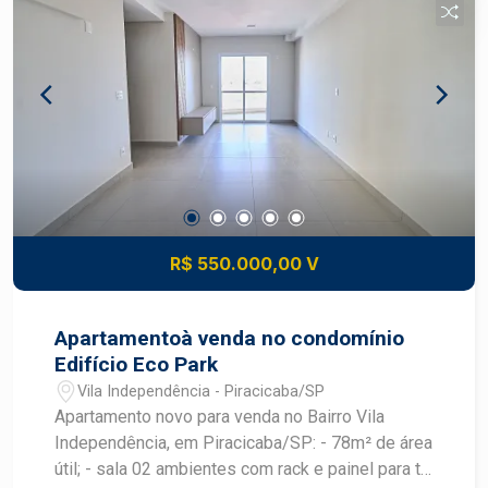
Localização: próximo a serviços, transporte
público, comércios e com fácil acesso a
principais vias da cidade.
R$ 550.000,00 V
Apartamentoà venda no condomínio
Edifício Eco Park
Vila Independência - Piracicaba/SP
Apartamento novo para venda no Bairro Vila
Independência, em Piracicaba/SP: - 78m² de área
útil; - sala 02 ambientes com rack e painel para tv;