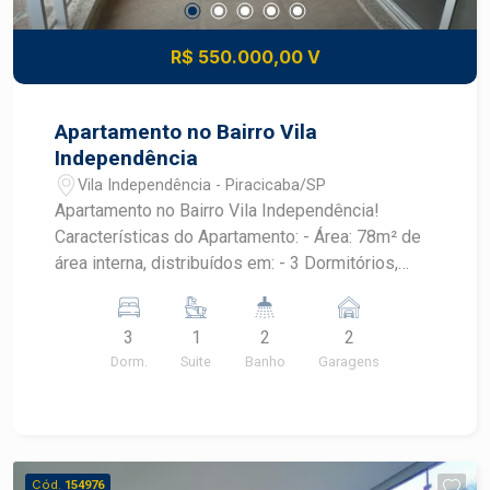
R$ 550.000,00 V
Apartamento no Bairro Vila
Independência
Vila Independência - Piracicaba/SP
Apartamento no Bairro Vila Independência!
Características do Apartamento: - Área: 78m² de
área interna, distribuídos em: - 3 Dormitórios,
sendo 1 Suíte - 2 Vagas de estacionamento -
Sacada: - Elevador Amenidades do Prédio: -
3
1
2
2
Rooftop: espaço de lazer com vista incrível para
Dorm.
Suite
Banho
Garagens
a cidade, perfeito para relaxar e socializar
Localização: - Ótima Localização: bairro Vila
Independência, próximo a serviços, transporte
público e comércios - Acesso Fácil: fácil acesso
a principais vias da cidade
Cód.
154976