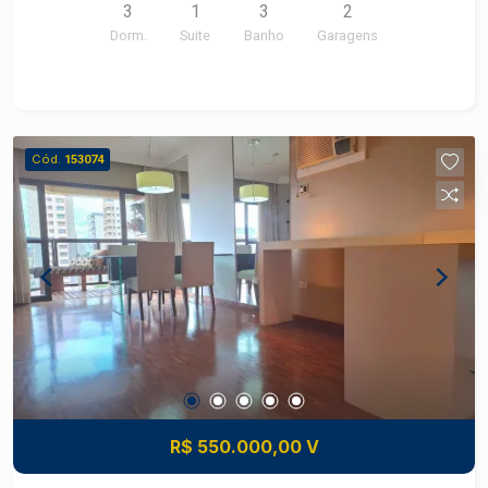
3
1
3
2
Dorm.
Suite
Banho
Garagens
Cód.
153074
R$ 550.000,00 V