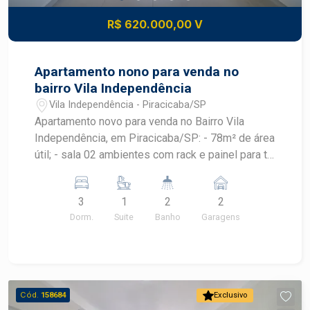
R$ 620.000,00 V
Apartamento nono para venda no
bairro Vila Independência
Vila Independência - Piracicaba/SP
Apartamento novo para venda no Bairro Vila
Independência, em Piracicaba/SP: - 78m² de área
útil; - sala 02 ambientes com rack e painel para tv;
- cozinha com armário planejado; - lavanderia com
armário planejado; - 03 dormitórios todos com
3
1
2
2
armário embutido, sendo 01 suíte; - 02 banheiros
Dorm.
Suite
Banho
Garagens
com cuba: social e da suíte; - Varanda gourmet
com armário planejado; - 2 Vagas de
estacionamento tipo gaveta. Área de lazer conta
com espaço para academia, salão de festa.
Piscina na cobertura com vista incrível para a
Cód.
158684
Exclusivo
cidade, perfeito para relaxar e socializar.