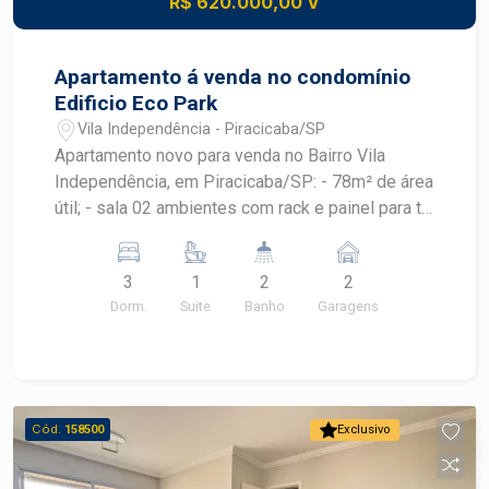
R$ 620.000,00 V
Apartamento á venda no condomínio
Edificio Eco Park
Vila Independência - Piracicaba/SP
Apartamento novo para venda no Bairro Vila
Independência, em Piracicaba/SP: - 78m² de área
útil; - sala 02 ambientes com rack e painel para tv;
- cozinha com armário planejado; - lavanderia com
armário planejado; - 03 dormitórios todos com
3
1
2
2
armário embutido, sendo 01 suíte; - 02 banheiros
Dorm.
Suite
Banho
Garagens
com cuba: social e da suíte; - Varanda gourmet
com armário planejado; - 2 Vagas de
estacionamento tipo gaveta. Área de lazer conta
com espaço para academia, salão de festa.
Piscina na cobertura com vista incrível para a
Cód.
158500
Exclusivo
cidade, perfeito para relaxar e socializar.
Localização: próximo a serviços, transporte