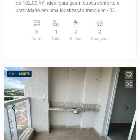
de 102,00 m², ideal para quem busca conforto e
praticidade em uma localização tranquila: - 03
dormitórios, sendo 1 suíte com armários; - Sala 2
ambientes; - Cozinha planejada; - Lavanderia com
3
1
2
2
despensa; - 02 vagas de garagem Agende uma
Dorm.
Suite
Banho
Garagens
visita!
Cód.
155575