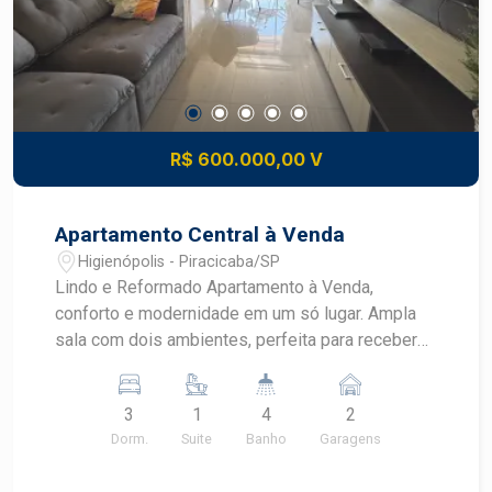
Piracicaba. Agende sua visita.
R$ 600.000,00 V
Apartamento Central à Venda
Higienópolis - Piracicaba/SP
Lindo e Reformado Apartamento à Venda,
conforto e modernidade em um só lugar. Ampla
sala com dois ambientes, perfeita para receber
amigos e familiares, com uma sacada que
proporciona uma vista agradável e ventilação
3
1
4
2
natural,Lavabo Cozinha planejada, equipada com
Dorm.
Suite
Banho
Garagens
armários sob medida, otimizando o espaço e
tornando o ambiente funcional e estiloso. São 3