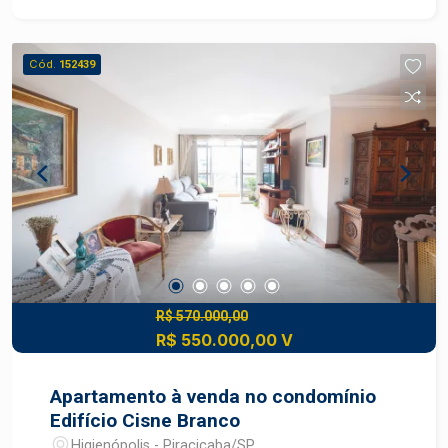
dormitórios aconchegantes, sendo 1 suíte,
proporcionando privacidade e conforto. Este
apartamento reformado é a escolha ideal para
Cód.
152439
quem busca um lar pronto para morar, em uma
localização privilegiada.
R$ 570.000,00
R$ 550.000,00 V
Apartamento à venda no condomínio
Edifício Cisne Branco
Higienópolis - Piracicaba/SP