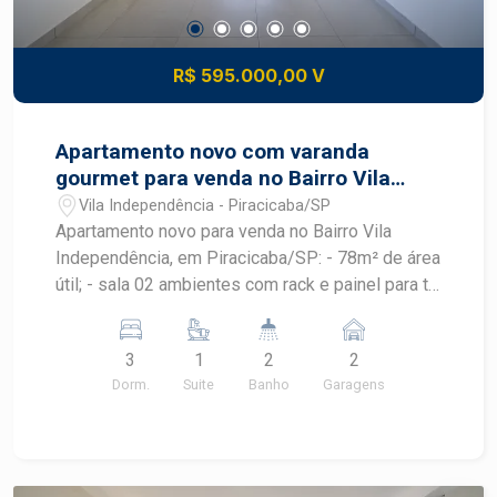
R$ 595.000,00 V
Apartamento novo com varanda
gourmet para venda no Bairro Vila
Independência
Vila Independência - Piracicaba/SP
Apartamento novo para venda no Bairro Vila
Independência, em Piracicaba/SP: - 78m² de área
útil; - sala 02 ambientes com rack e painel para tv;
- cozinha com armário planejado; - lavanderia com
armário planejado; - 03 dormitórios todos com
3
1
2
2
armário embutido, sendo 01 suíte; - 02 banheiros
Dorm.
Suite
Banho
Garagens
com cuba: social e da suíte; - Varanda gourmet
com armário planejado; - 2 Vagas de
estacionamento tipo gaveta. Área de lazer conta
com espaço para academia, salão de festa.