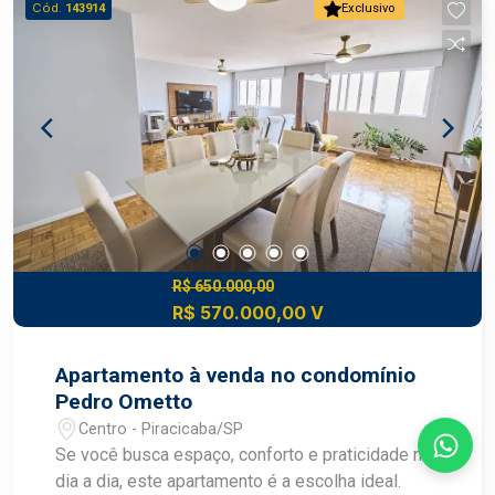
Cód.
143914
Exclusivo
R$ 650.000,00
R$ 570.000,00 V
Apartamento à venda no condomínio
Pedro Ometto
Centro - Piracicaba/SP
Se você busca espaço, conforto e praticidade no
dia a dia, este apartamento é a escolha ideal.