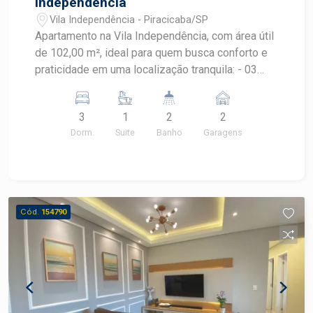
Independência
Vila Independência - Piracicaba/SP
Apartamento na Vila Independência, com área útil
de 102,00 m², ideal para quem busca conforto e
praticidade em uma localização tranquila: - 03
dormitórios, sendo 1 suíte com armários; - Sala 2
ambientes; - Cozinha planejada; - Lavanderia com
3
1
2
2
despensa; - 02 vagas de garagem Agende uma
Dorm.
Suite
Banho
Garagens
visita!
Cód.
154790