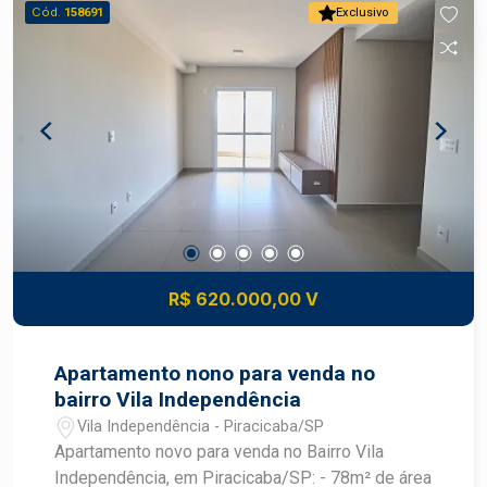
Piscina na cobertura com vista incrível para a
Cód.
158691
Exclusivo
cidade, perfeito para relaxar e socializar.
Localização: próximo a serviços, transporte
público, comércios e com fácil acesso a
principais vias da cidade.
R$ 620.000,00 V
Apartamento nono para venda no
bairro Vila Independência
Vila Independência - Piracicaba/SP
Apartamento novo para venda no Bairro Vila
Independência, em Piracicaba/SP: - 78m² de área