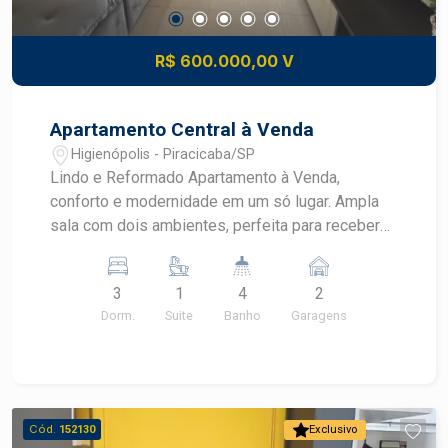
R$ 600.000,00 V
Apartamento Central à Venda
Higienópolis - Piracicaba/SP
Lindo e Reformado Apartamento à Venda,
conforto e modernidade em um só lugar. Ampla
sala com dois ambientes, perfeita para receber
amigos e familiares, com uma sacada que
proporciona uma vista agradável e ventilação
3
1
4
2
natural,Lavabo Cozinha planejada, equipada com
Dorm.
Suite
Banho
Garagens
armários sob medida, otimizando o espaço e
tornando o ambiente funcional e estiloso. São 3
dormitórios aconchegantes, sendo 1 suíte,
proporcionando privacidade e conforto. Este
apartamento reformado é a escolha ideal para
Cód.
152130
Exclusivo
quem busca um lar pronto para morar, em uma