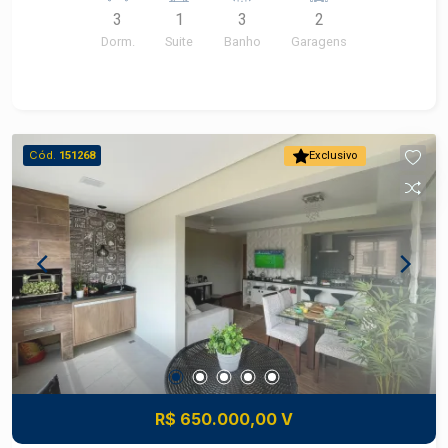
3
1
3
2
empregada com baneiro.
Dorm.
Suite
Banho
Garagens
Cód.
151268
Exclusivo
R$ 650.000,00 V