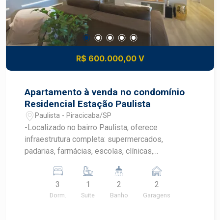
R$ 600.000,00 V
Apartamento à venda no condomínio
Residencial Estação Paulista
Paulista - Piracicaba/SP
-Localizado no bairro Paulista, oferece
infraestrutura completa: supermercados,
padarias, farmácias, escolas, clínicas,
restaurantes e fácil acesso ao centro - A região
conta ainda com opções de lazer ao ar livre,
3
1
2
2
como espaço para caminhada na Estação
Dorm.
Suite
Banho
Garagens
Paulista e proximidade ao parque da Rua do
Porto. - Descrição do imóvel -Área útil