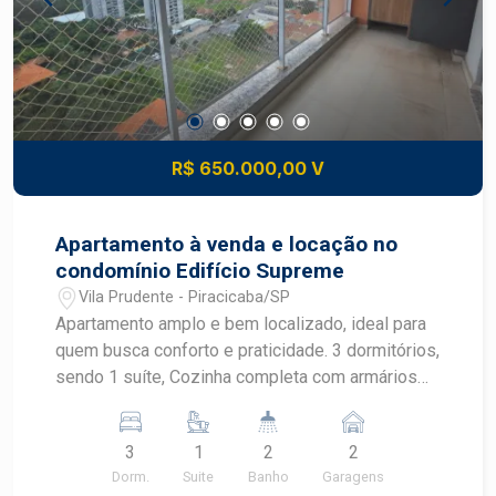
Construa seu futuro com quem é agente de
desenvolvimento do mercado imobiliário de
Piracicaba. Agende sua visita!
R$ 650.000,00 V
Apartamento à venda e locação no
condomínio Edifício Supreme
Vila Prudente - Piracicaba/SP
Apartamento amplo e bem localizado, ideal para
quem busca conforto e praticidade. 3 dormitórios,
sendo 1 suíte, Cozinha completa com armários
planejados,sala espaçosa integrada à varanda
gourmet, perfeita para receber amigos e família;2
3
1
2
2
vagas de garagem Localizado no bairro Dois
Dorm.
Suite
Banho
Garagens
Córregos, em região tranquila e com fácil acesso