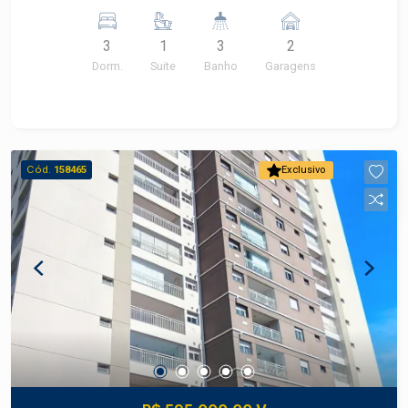
armarios; Banheiro de serviço; 02 vagas paralelas
3
1
3
2
Dorm.
Suite
Banho
Garagens
Cód.
158465
Exclusivo