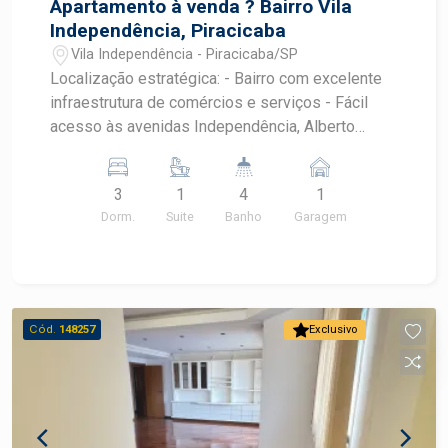
Apartamento à venda ? Bairro Vila
Independência, Piracicaba
Vila Independência - Piracicaba/SP
Localização estratégica: - Bairro com excelente
infraestrutura de comércios e serviços - Fácil
acesso às avenidas Independência, Alberto
Vollet Sachs e Rua Saldanha Marinho - Próximo
ao Centro e pontos como: - Lojas Americanas -
3
1
4
1
McDonald`s - Oba Hortifruti - Droga Raia, entre
Dorm.
Suite
Banho
Garagem
outros Características do imóvel: - Área útil:
142m² - Dormitórios: - 3 dormitórios com
armários embutidos e ar-condicionado - 1 suíte
com hidromassagem - Banheiros: - Banheiro
social com gabinete e box de vidro - Lavabo -
Cód.
148257
Exclusivo
Banheiro de serviço - Ambientes internos: - Sala
de estar - Sala de jantar - Varanda com linda vista
- Cozinha planejada com armários - Lavanderia
com armários - Quarto de serviço com armário -
Garagem: - 1 vaga