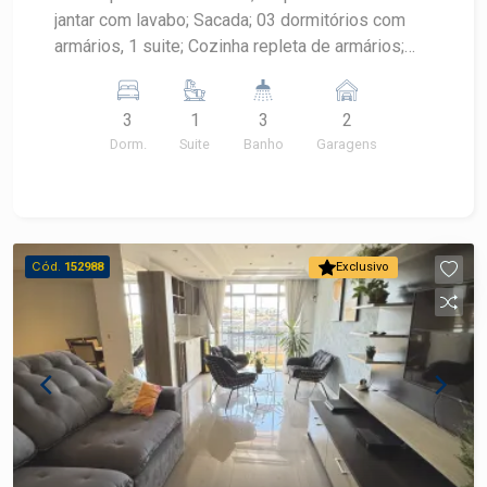
jantar com lavabo; Sacada; 03 dormitórios com
armários, 1 suite; Cozinha repleta de armários;
Lavanderia com quarto de despejo ou escritório e
banheiro; 02 vagas
3
1
3
2
Dorm.
Suite
Banho
Garagens
Cód.
152988
Exclusivo