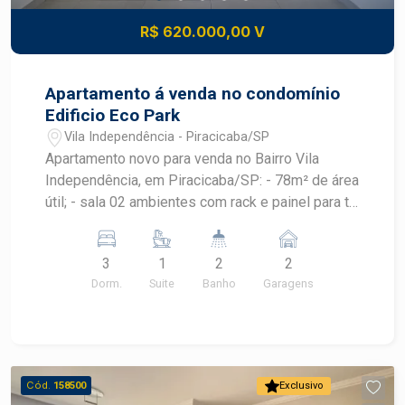
R$ 620.000,00 V
Apartamento á venda no condomínio
Edificio Eco Park
Vila Independência - Piracicaba/SP
Apartamento novo para venda no Bairro Vila
Independência, em Piracicaba/SP: - 78m² de área
útil; - sala 02 ambientes com rack e painel para tv;
- cozinha com armário planejado; - lavanderia com
armário planejado; - 03 dormitórios todos com
3
1
2
2
armário embutido, sendo 01 suíte; - 02 banheiros
Dorm.
Suite
Banho
Garagens
com cuba: social e da suíte; - Varanda gourmet
com armário planejado; - 2 Vagas de
estacionamento tipo gaveta. Área de lazer conta
com espaço para academia, salão de festa.
Piscina na cobertura com vista incrível para a
Cód.
158500
Exclusivo
cidade, perfeito para relaxar e socializar.