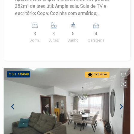
282m² de área útil; Ampla sala; Sala de TV e
escritório; Copa; Cozinha com armários;
Despensa; Banheiro e quarto de serviço; 3 suítes
completas; 4 vagas de garagem. Agende sua
3
3
5
4
visita!
Dorm.
Suítes
Banho
Garagens
Cód.
145048
Exclusivo