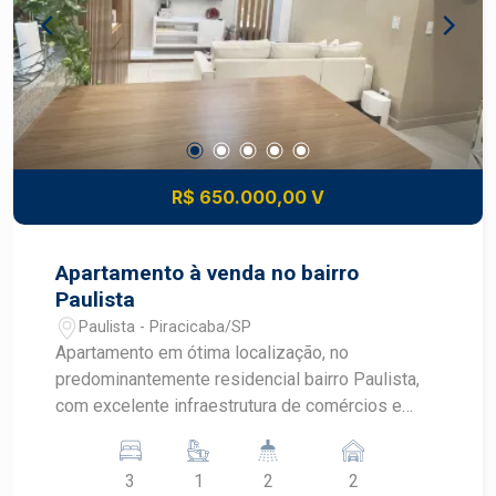
R$ 650.000,00 V
Apartamento à venda no bairro
Paulista
Paulista - Piracicaba/SP
Apartamento em ótima localização, no
predominantemente residencial bairro Paulista,
com excelente infraestrutura de comércios e
serviços. Esteja próximo às avenidas Dona Jane
Conceição e Edgar Conceição, próximo a
3
1
2
2
restaurantes, lojas, academias e muito mais. -