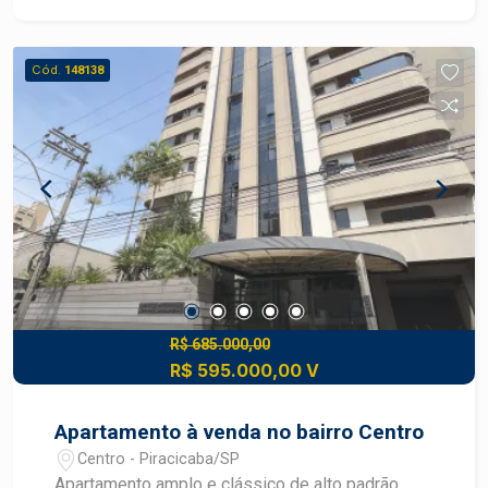
ideal para quem busca praticidade, espaços bem
distribuídos e morar em uma das regiões mais
valorizadas da cidade. Aceita financiamento e
Cód.
148138
uso de FGTS. Localizado próximo à Avenida
Carlos Botelho, com fácil acesso a comércios,
serviços, escolas e conveniência
R$ 685.000,00
R$ 595.000,00 V
Apartamento à venda no bairro Centro
Centro - Piracicaba/SP
Apartamento amplo e clássico de alto padrão