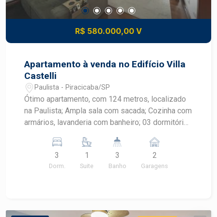
R$ 580.000,00 V
Apartamento à venda no Edifício Villa
Castelli
Paulista - Piracicaba/SP
Ótimo apartamento, com 124 metros, localizado
na Paulista; Ampla sala com sacada; Cozinha com
armários, lavanderia com banheiro; 03 dormitórios
om armários, 1 suite. 02 Vagas
3
1
3
2
Dorm.
Suite
Banho
Garagens