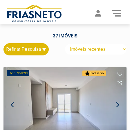
37 IMÓVEIS
Refinar Pesquisa
Cód.
158693
Exclusivo