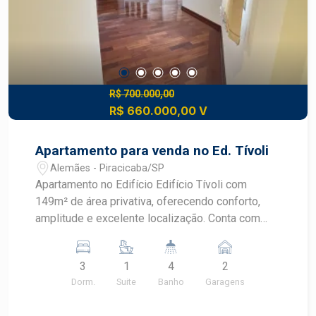
R$ 700.000,00
R$ 660.000,00 V
Apartamento para venda no Ed. Tívoli
Alemães - Piracicaba/SP
Apartamento no Edifício Edifício Tívoli com
149m² de área privativa, oferecendo conforto,
amplitude e excelente localização. Conta com
ampla sala para 2 ambientes integrada à sacada,
lavabo 3 dormitórios ? sendo 1 suíte master e 2
3
1
4
2
dormitórios com armários planejados cozinha
Dorm.
Suite
Banho
Garagens
planejada área de serviço completa com quarto e
banheiro de apoio 2 vagas de garagem. Imóvel