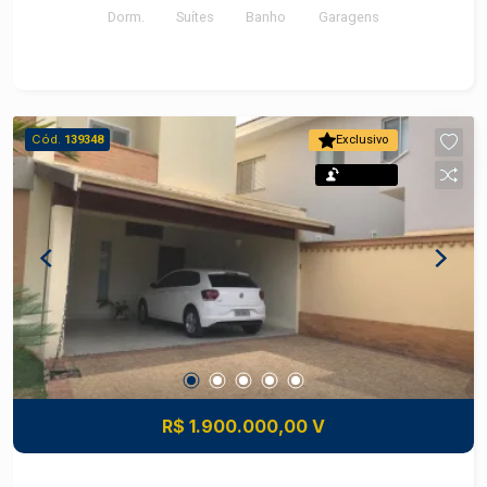
Piracicaba - Famílias que necessitam de uma
Dorm.
Suítes
Banho
Garagens
externo; - Área de serviço coberta e com armário;
edícula independente - Quem busca qualidade de
- 4 vagas de garagem, sendo 2 cobertas com
vida e excelente localização - Investidores que
ponto de carregamento para carro elétrico. Tudo
procuram um imóvel em região valorizada Esta
isso em um condomínio seguro, lazer completo,
casa reúne conforto, funcionalidade e uma
com ótima localização e infraestrutura. Excelente
Cód.
139348
Exclusivo
localização privilegiada no bairro São Dimas,
oportunidade a poucos minutos do centro da
oferecendo uma excelente oportunidade para
Permuta
cidade!
viver com qualidade em Piracicaba. Frias Neto
Consultoria de Imóveis, mais de 37 anos no
mercado imobiliário de Piracicaba. Agende sua
visita.
R$ 1.900.000,00 V