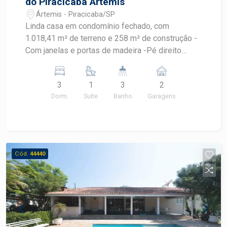
do Piracicaba Artemis
Ártemis - Piracicaba/SP
Linda casa em condomínio fechado, com
1.018,41 m² de terreno e 258 m² de construção -
Com janelas e portas de madeira -Pé direito
duplo -Sala de estar para dois ambientes -Sala
de TV, jantar 3 dormitórios sendo 1 suíte -Cozinha
3
1
3
2
-Área de serviço com banheiro -Piso inferior com
Dorm.
Suite
Banho
Garagens
salão -Dormitório e adega e amplo quintal com
gramado paisagismo e piscina com area gourmet.
Aceita financiamento e FGTS.
Cód.
44440