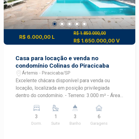
R$ 1.850.000,00
R$ 6.000,00 L
R$ 1.650.000,00 V
Casa para locação e venda no
condomínio Colinas do Piracicaba
Ártemis - Piracicaba/SP
Excelente chácara disponível para venda ou
locação, localizada em posição privilegiada
dentro do condomínio. - Terreno: 3.000 m² - Área
construída: 310 m² - 03 dormitórios, sendo 1
suíte com armários - Ampla sala para dois
3
1
3
6
ambientes - Espaço gourmet completo - Campo
Dorm.
Suite
Banho
Garagens
de futebol - Quadra de tênis - Piscina -
Paisagismo Agende sua visita!