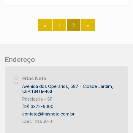
«
1
2
»
Endereço
Frias Neto
Avenida dos Operários, 587 - Cidade Jardim,
CEP:
13416-460
Piracicaba - SP
(19) 3372-5000
contato@friasneto.com.br
Creci: 18.650-J