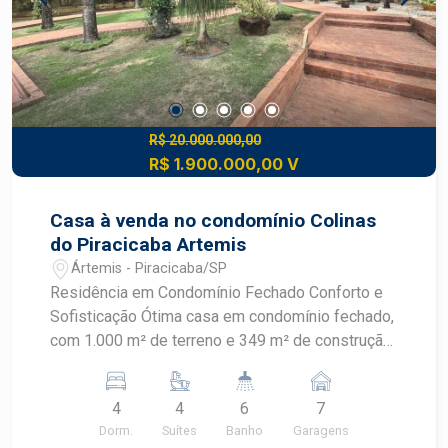
R$ 20.000.000,00
R$ 1.900.000,00 V
Casa à venda no condomínio Colinas
do Piracicaba Artemis
Ártemis - Piracicaba/SP
Residência em Condomínio Fechado Conforto e
Sofisticação Ótima casa em condomínio fechado,
com 1.000 m² de terreno e 349 m² de construção,
projetada para oferecer funcionalidade e lazer em
um só lugar. Destaques Internos: - Ampla sala
4
4
6
7
para 2 ambientes integrada à cozinha planejada. -
Dorm.
Suítes
Banho
Garagens
Mezanino com sala de TV aconchegante. -