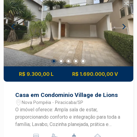
artesiano - 4 garagens - Área construída de 300
m² - Área do terreno de 459,30 m² DIFERENCIAIS
DO IMÓVEL - Projeto arquitetônico assinado por
Paulo Trigo - Construção no sistema Wood Frame
(casa de madeira) - Ambientes modernos e
integrados - Excelente conexão entre áreas
internas e externas - Estuda permuta como parte
da negociação LOCALIZAÇÃO E ACESSO -
Localizada no Alphaville Piracicaba, um dos
condomínios mais valorizados de Piracicaba -
R$ 9.300,00 L
R$ 1.690.000,00 V
Fácil acesso às principais vias da cidade -
Próxima a escolas, supermercados, restaurantes
e centros comerciais - Condomínio com
Casa em Condominio Village de Lions
segurança 24 horas e infraestrutura completa de
Nova Pompéia - Piracicaba/SP
lazer - Região planejada que proporciona
O imóvel oferece: Ampla sala de estar,
tranquilidade, mobilidade e qualidade de vida
proporcionando conforto e integração para toda a
IDEAL PARA - Casais que buscam conforto e
família; Lavabo; Cozinha planejada, prática e
exclusividade - Pessoas que valorizam
funcional; Lavanderia; Espaço gourmet perfeito
arquitetura diferenciada e contato com a natureza