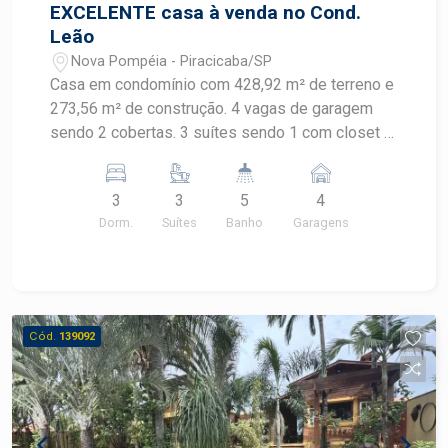
EXCELENTE casa à venda no Cond.
Leão
Nova Pompéia - Piracicaba/SP
Casa em condomínio com 428,92 m² de terreno e
273,56 m² de construção. 4 vagas de garagem
sendo 2 cobertas. 3 suítes sendo 1 com closet e
sacada. Sala ampla para 2 ambientes, escritório e
lavabo. Cozinha planejada, despensa, área de
3
3
5
4
serviço com armários. Aconchegante espaço
Dorm.
Suítes
Banho
Garagens
gourmet, solarium, piscina e banheiro externa.
Grande área verde aos fundos da casa. Aceita
financiamento, estuda permuta com imóvel de
menor valor.
Cód.
139092