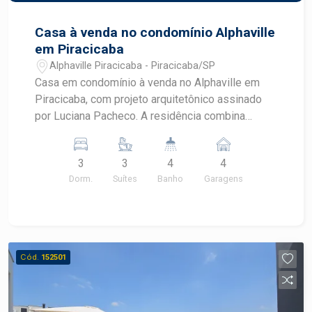
Casa à venda no condomínio Alphaville
em Piracicaba
Alphaville Piracicaba - Piracicaba/SP
Casa em condomínio à venda no Alphaville em
Piracicaba, com projeto arquitetônico assinado
por Luciana Pacheco. A residência combina
sofisticação, ambientes integrados e excelente
padrão de acabamento, proporcionando conforto
3
3
4
4
e qualidade de vida em um dos condomínios
Dorm.
Suítes
Banho
Garagens
mais valorizados de Piracicaba.
CARACTERÍSTICAS DO IMÓVEL - 3 dormitórios -
3 suítes amplas todas com ar-condicionado,
acabamentos de luxo e janelas (automatizadas)
que garantem iluminação natural. - 4 banheiros - 4
Cód.
152501
vagas de garagem - 217 m² de área construída -
Terreno com 474,67 m² - Cozinha integrada ao
living, com conceito aberto, ideal para quem