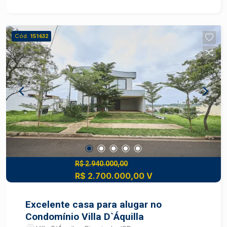
ao máximo as ocasiões de lazer e receber
convidados com conforto. São 3 suítes, todas
preparadas para receber closet, proporcionando
Cód.
151632
funcionalidade e privacidade. No andar superior,
um amplo mezanino com banheiro pode ser
adaptado conforme suas necessidades, seja
como escritório, dormitório (suíte), sala de TV,
academia, brinquedoteca ou outro ambiente que
desejar. Não perca a oportunidade de morar bem!
Agende já a sua visita.
R$ 2.940.000,00
R$ 2.700.000,00 V
Excelente casa para alugar no
Condomínio Villa D`Áquilla