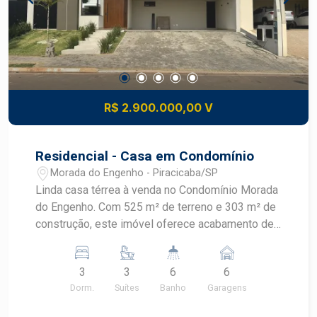
vagas de garagem e aceita financiamento.
Agende já a sua visita!
R$ 2.900.000,00 V
Residencial - Casa em Condomínio
Morada do Engenho - Piracicaba/SP
Linda casa térrea à venda no Condomínio Morada
do Engenho. Com 525 m² de terreno e 303 m² de
construção, este imóvel oferece acabamento de
alto padrão e muita sofisticação. A espaçosa sala
é integrada à cozinha, criando um ambiente
3
3
6
6
perfeito para momentos de convivência com
Dorm.
Suítes
Banho
Garagens
familiares e amigos. A área gourmet, equipada
com churrasqueira e piscina, convida a aproveitar