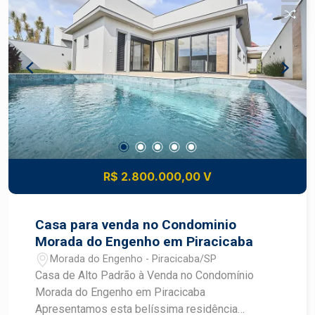
de qualidade e excelente aproveitamento dos
ambientes. Localizada no Condomínio Damha II,
um dos empreendimentos mais valorizados da
cidade, a casa proporciona segurança,
tranquilidade e uma completa infraestrutura de
lazer para toda a família. Agende sua visita e
venha conhecer essa excelente oportunidade!
R$ 2.800.000,00 V
Casa para venda no Condominio
Morada do Engenho em Piracicaba
Morada do Engenho - Piracicaba/SP
Casa de Alto Padrão à Venda no Condomínio
Morada do Engenho em Piracicaba
Apresentamos esta belíssima residência