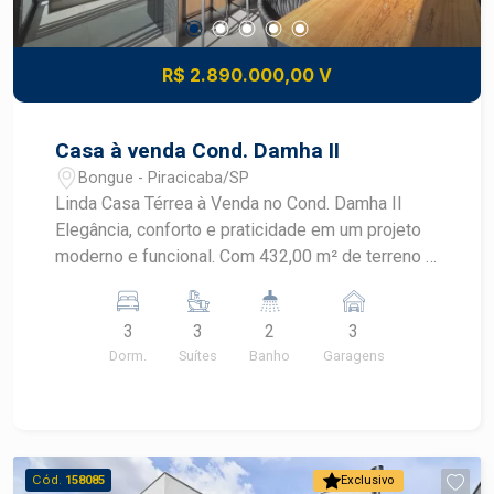
R$ 2.890.000,00 V
Casa à venda Cond. Damha II
Bongue - Piracicaba/SP
Linda Casa Térrea à Venda no Cond. Damha II
Elegância, conforto e praticidade em um projeto
moderno e funcional. Com 432,00 m² de terreno e
236,13 m² de construção, este imóvel oferece
ambientes amplos, bem distribuídos e excelente
3
3
2
3
padrão de acabamento. Destaques do imóvel: -
Dorm.
Suítes
Banho
Garagens
03 suítes amplas; - Escritório, ideal para home
office; - Lavabo; - Sala de estar e jantar
integradas; - Cozinha planejada; - Espaço
gourmet perfeito para receber familiares e
amigos; - Piscina; - Lavanderia; - Acabamentos
Cód.
158085
Exclusivo