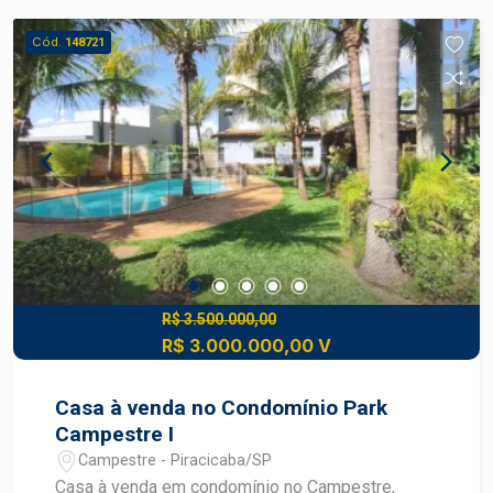
belo jardim - 2 vagas de garagem cobertas
Cód.
148721
R$ 3.500.000,00
R$ 3.000.000,00 V
Casa à venda no Condomínio Park
Campestre I
Campestre - Piracicaba/SP
Casa à venda em condomínio no Campestre,