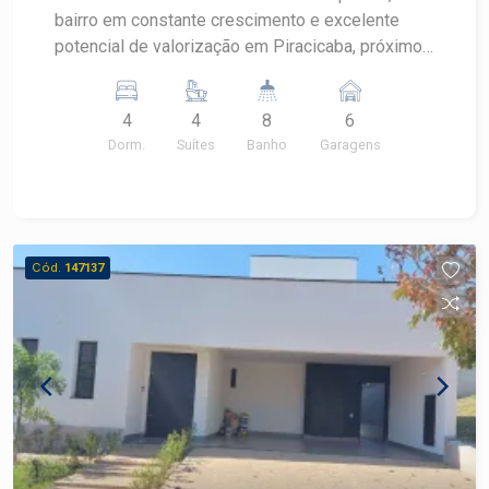
bairro em constante crescimento e excelente
potencial de valorização em Piracicaba, próximo
à Avenida Laranjal Paulista que oferece uma
vasta gama de comércios e serviços. - 600m² de
4
4
8
6
área construída; - 4 suítes, sendo 1 máster com
Dorm.
Suítes
Banho
Garagens
closet; - Escritório; - Academia; - Ampla sala para
3 ambientes com 2 lavabos; - Sala de TV; -
Cozinha planejada; - Despensa; - Área de serviço
com armários; - Área externa com churrasqueira,
forno à lenha para pizza, chopeira e lareira com
Cód.
147137
depósito; - Paisagismo com orquidário; - Piscina
com cascata; - Parquinho de madeira; - Poço
artesiano e canil; - 8 vagas de garagem. Construa
o seu futuro com quem é agente de
desenvolvimento do mercado imobiliário de
Piracicaba. Agende sua visita!