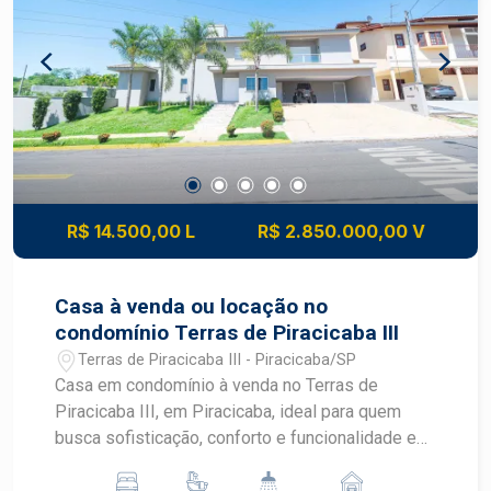
conforto e conveniência - Porteira fechada,
estuda permuta. Agende uma Visita! Não perca a
chance de adquirir esta casa de luxo em
condomínio fechado. Entre em contato conosco
para agendar uma visita e fazer esta propriedade
seu lar dos sonhos! Condomínio conta com ótima
infraestrutura de lazer com piscinas adulto e
infantil, salão de festas, sala de jogos,
brinquedoteca, fitness, quadras de tênis, quadras
R$ 14.500,00 L
R$ 2.850.000,00 V
poliesportivas. Aceita financiamento.
Casa à venda ou locação no
condomínio Terras de Piracicaba III
Terras de Piracicaba III - Piracicaba/SP
Casa em condomínio à venda no Terras de
Piracicaba III, em Piracicaba, ideal para quem
busca sofisticação, conforto e funcionalidade em
um projeto de alto padrão. Com ambientes
amplos, totalmente climatizados e excelente