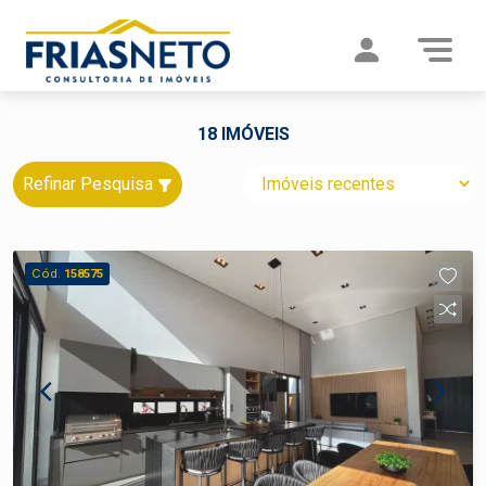
18 IMÓVEIS
Refinar Pesquisa
Cód.
158575