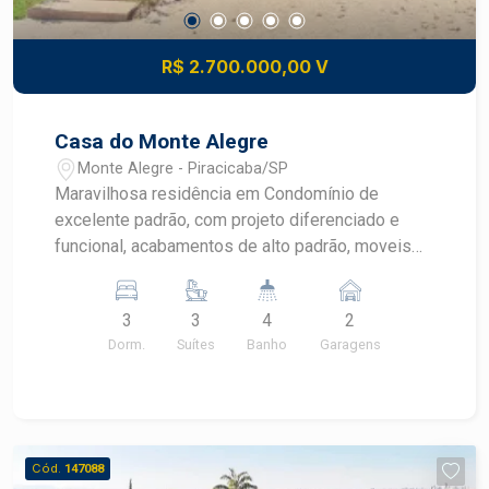
R$ 2.700.000,00 V
Casa do Monte Alegre
Monte Alegre - Piracicaba/SP
Maravilhosa residência em Condomínio de
excelente padrão, com projeto diferenciado e
funcional, acabamentos de alto padrão, moveis
planejados. Possui sala 3 ambientes, lavabo,
escritório planejado, ampla sala com vista para a
3
3
4
2
piscina e para o paisagismo da casa, cozinha
Dorm.
Suítes
Banho
Garagens
planejada e equipada, 3 suítes sendo 1 máster
com closet. Espaço gourmet com churrasqueira
elétrica, piscina, e quintal com lindo projeto
paisagístico. Aceita financiamento.
Cód.
147088