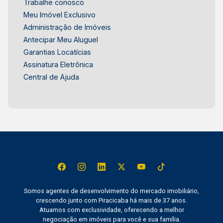
Trabalhe conosco
precisam de suíte no piso térreo - Pessoas que
Meu Imóvel Exclusivo
desejam área externa completa para lazer e
Administração de Imóveis
convivência - Quem procura uma residência de
Antecipar Meu Aluguel
alto padrão em Piracicaba Esta residência reúne
Garantias Locatícias
conforto, lazer e segurança em uma localização
Assinatura Eletrônica
valorizada de Piracicaba. Frias Neto Consultoria
Central de Ajuda
de Imóveis, mais de 37 anos no mercado
imobiliário de Piracicaba. Agende sua visita.
Somos agentes de desenvolvimento do mercado imobiliário,
crescendo junto com Piracicaba há mais de 37 anos.
Atuamos com exclusividade, oferecendo a melhor
negociação em imóveis para você e sua família.