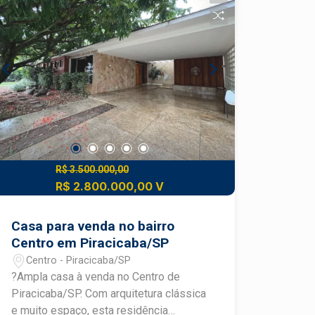
sofisticação Área Social ? Pavimento
Inferior - Hall inferior com acesso
elegante e acolhedor - Sala de estar e
sala de jantar integradas, com layout
fluido e visual moderno - Cozinha
planejada, funcional e integrada à área
social - Lavabo com design sofisticado
para atendimento da área social - Sala
de TV reservada, garantindo conforto
acústico e privacidade - Escritório com
banheiro exclusivo, ideal para home
R$ 3.500.000,00
office ou uso multifuncional Área de
R$ 2.800.000,00 V
Lazer - Espaço gourmet integrado à
área externa, projetado para receber e
Casa para venda no bairro
confraternizar - Banheiro de apoio ao
Centro em Piracicaba/SP
espaço gourmet - Área da piscina com
Centro - Piracicaba/SP
layout amplo, ideal para lazer e
?Ampla casa à venda no Centro de
convivência - Integração visual entre
Piracicaba/SP. Com arquitetura clássica
área gourmet, piscina e ambientes
e muito espaço, esta residência