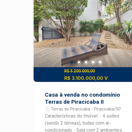
familiares e amigos; - Piscina; -
Lavanderia; - Acabamentos de
qualidade e excelente aproveitamento
dos ambientes. Localizada no
Condomínio Damha II, um dos
empreendimentos mais valorizados da
cidade, a casa proporciona segurança,
tranquilidade e uma completa
infraestrutura de lazer para toda a
família. Agende sua visita e venha
conhecer essa excelente oportunidade!
R$ 3.200.000,00
R$ 3.100.000,00 V
Casa à venda no condomínio
Terras de Piracicaba II
Terras de Piracicaba - Piracicaba/SP
Características do Imóvel: - 4 suítes
(sendo 2 térreas), todas com ar-
condicionado - Sala com 2 ambientes