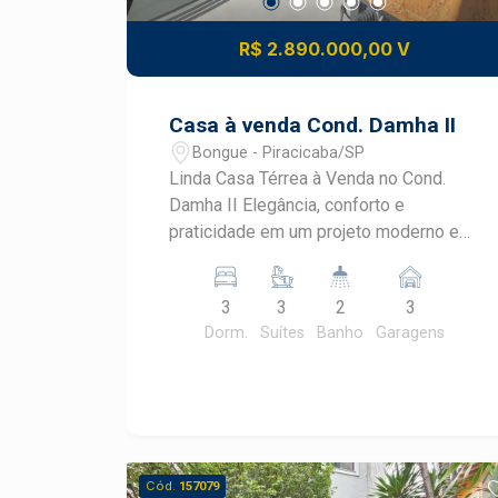
R$ 2.890.000,00 V
Casa à venda Cond. Damha II
Bongue - Piracicaba/SP
Linda Casa Térrea à Venda no Cond.
Damha II Elegância, conforto e
praticidade em um projeto moderno e
funcional. Com 432,00 m² de terreno e
236,13 m² de construção, este imóvel
3
3
2
3
oferece ambientes amplos, bem
Dorm.
Suítes
Banho
Garagens
distribuídos e excelente padrão de
acabamento. Destaques do imóvel: - 03
suítes amplas; - Escritório, ideal para
home office; - Lavabo; - Sala de estar e
jantar integradas; - Cozinha planejada; -
Espaço gourmet perfeito para receber
Cód.
157079