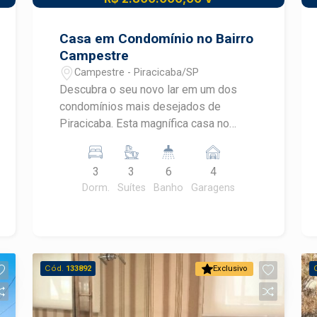
Casa em Condomínio no Bairro
Campestre
Campestre - Piracicaba/SP
Descubra o seu novo lar em um dos
condomínios mais desejados de
Piracicaba. Esta magnífica casa no
Bairro Campestre oferece um espaço
incomparável, ideal para quem busca
3
3
6
4
conforto, segurança e qualidade de
Dorm.
Suítes
Banho
Garagens
vida. Com 1.677,42m² de terreno,
oferecendo um amplo espaço externo,
perfeito para lazer e convivência e
400,50m² de área construída,
distribuídos de forma inteligente para
Cód.
133892
Exclusivo
otimizar cada ambiente. - 3 amplos
dormitórios, proporcionando
privacidade e conforto para toda a