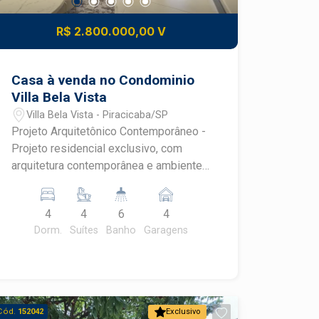
R$ 2.800.000,00 V
Casa à venda no Condominio
Villa Bela Vista
Villa Bela Vista - Piracicaba/SP
Projeto Arquitetônico Contemporâneo -
Projeto residencial exclusivo, com
arquitetura contemporânea e ambientes
amplos, integrados e bem definidos -
Distribuição funcional entre área social,
4
4
6
4
área íntima e área de lazer -
Dorm.
Suítes
Banho
Garagens
Valorização da iluminação natural,
ventilação cruzada e conexão entre
interior e exterior - Projeto
desenvolvido em múltiplos níveis,
proporcionando imponência e
Cód.
152042
Exclusivo