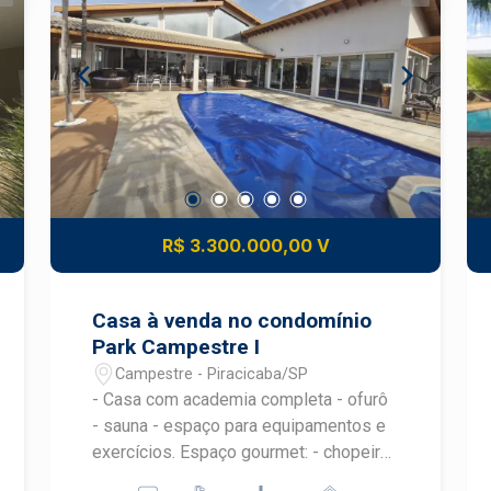
para seus veículos. - Área Útil: 903,70
m², ideal para acomodar todos os seus
sonhos e projetos. - Área Construída:
903,70 m², com ambientes bem
distribuídos e iluminados. - Área do
Terreno: 2.462,95 m², espaço suficiente
para lazer, jardinagem e até mesmo a
construção de uma piscina. Destaques:
- Localização estratégica no bairro
R$ 3.300.000,00 V
Santa Cecília, próximo a escolas,
supermercados e com fácil acesso ao
centro da cidade. - Ambientes amplos e
Casa à venda no condomínio
arejados, com possibilidade de
Park Campestre I
personalização conforme seu gosto. -
Campestre - Piracicaba/SP
Quintal espaçoso, perfeito para
- Casa com academia completa - ofurô
momentos de descontração e
- sauna - espaço para equipamentos e
confraternização com amigos e
exercícios. Espaço gourmet: - chopeira
familiares. Ideal Para: - Famílias
- geladeira - churrasqueira - integração