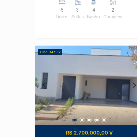
um deles com closet - Ampla Cozinha
5
3
4
2
com armários planejados, cooktop e
Dorm.
Suítes
Banho
Garagens
coifa Piso Superior : -Sala de TV -01
dormitório de visita Area de servico : -
Lavanderia completa de armarios -01
Quarto suíte de serviço - Area de Lazer
: área gourmet, churrasqueira, piscina,e
Cód.
147137
um belo jardim - 2 vagas de garagem
cobertas
R$ 2.700.000,00 V