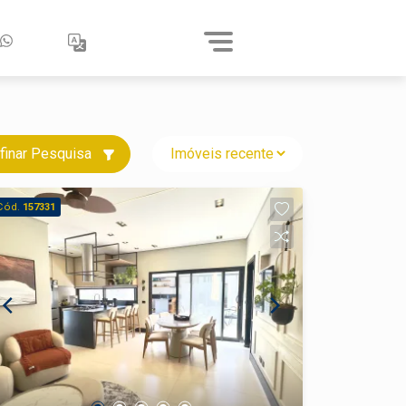
finar Pesquisa
Cód.
157331