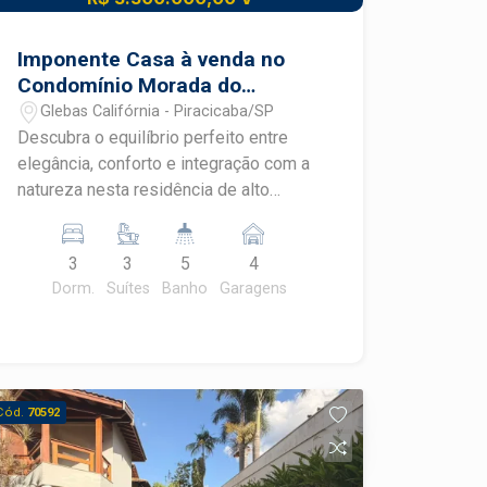
Imponente Casa à venda no
Condomínio Morada do
Engenho
Glebas Califórnia - Piracicaba/SP
Descubra o equilíbrio perfeito entre
elegância, conforto e integração com a
natureza nesta residência de alto
padrão assinada pelo renomado
arquiteto Gustavo Borges.
3
3
5
4
Características principais: -Área
Dorm.
Suítes
Banho
Garagens
construída: 274 m² -Terreno: 525 m² -3
suítes integradas à área externa -
Escritório ideal para home office -
Cozinha moderna com ilha central e
totalmente integrada à área social -
Cód.
70592
Ampla despensa para maior praticidade
no dia a dia -Projeto arquitetônico
contemporâneo e funcional -