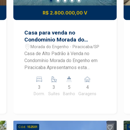
R$ 2.800.000,00 V
Casa para venda no
Condominio Morada do
Engenho em Piracicaba
Morada do Engenho - Piracicaba/SP
Casa de Alto Padrão à Venda no
Condomínio Morada do Engenho em
Piracicaba Apresentamos esta
belíssima residência localizada no
prestigiado Condomínio Morada do
3
3
5
4
Engenho, perfeita para quem busca
Dorm.
Suítes
Banho
Garagens
conforto, sofisticação e funcionalidade
em um só lugar. Com 297m² de área
construída em um terreno de 544m², o
imóvel foi projetado com atenção a
cada detalhe, oferecendo ambientes
Cód.
152501