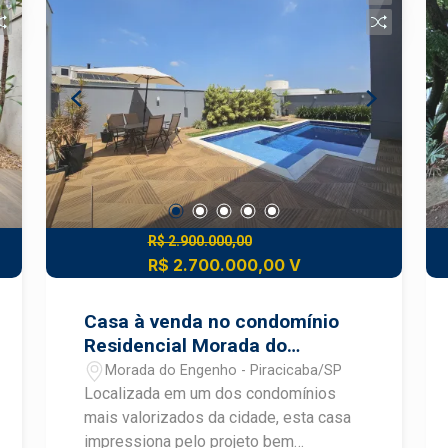
amplos, integrados e muito bem
equipados. A casa conta com: - 3
suítes, sendo uma suíte master com
closet e banheiro com chuveiro duplo -
Escritório, ideal para home office - Sala
de TV aconchegante - Lavabo elegante,
com espelho e luminárias - Banheiros
completos, todos com espelhos
instalados - Roupeiro no corredor,
garantindo praticidade no dia a dia A
área social é um dos grandes
R$ 2.900.000,00
destaques, com integração entre: -
R$ 2.700.000,00 V
Cozinha interna - Espaço gourmet,
perfeito para receber amigos e família
Casa à venda no condomínio
O imóvel será entregue completo em
Residencial Morada do
marcenaria, com: - Armários planejados
Engenho
Morada do Engenho - Piracicaba/SP
da Delon - Iluminação instalada em
Localizada em um dos condomínios
todos os ambientes - Acabamento em
mais valorizados da cidade, esta casa
piso vinílico com rodapés Santa Luzia,
impressiona pelo projeto bem