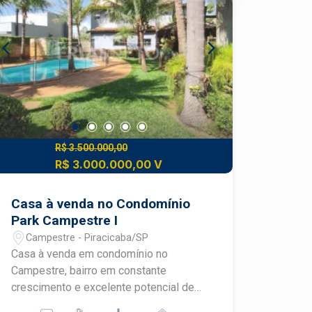
Fotovoltaico, Painéis solares que
proporcionam economia de energia e
respeito ao meio ambiente e aquecedor
Solar eficiente que contribui para o
aquecimento da água da casa. -Esta
residência é uma oportunidade única de
viver com qualidade em um dos
melhores condomínios da região.
Agende uma visita e venha conhecer
R$ 3.500.000,00
seu novo lar!
R$ 3.000.000,00 V
Casa à venda no Condomínio
Park Campestre I
Campestre - Piracicaba/SP
Casa à venda em condomínio no
Campestre, bairro em constante
crescimento e excelente potencial de
valorização em Piracicaba, próximo à