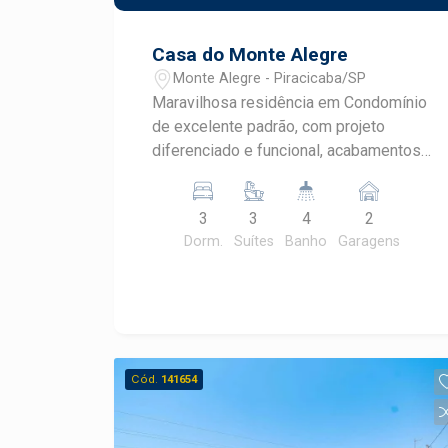
Casa do Monte Alegre
Monte Alegre - Piracicaba/SP
Maravilhosa residência em Condomínio
de excelente padrão, com projeto
diferenciado e funcional, acabamentos
de alto padrão, moveis planejados.
Possui sala 3 ambientes, lavabo,
3
3
4
2
escritório planejado, ampla sala com
Dorm.
Suítes
Banho
Garagens
vista para a piscina e para o
paisagismo da casa, cozinha planejada
e equipada, 3 suítes sendo 1 máster
com closet. Espaço gourmet com
churrasqueira elétrica, piscina, e quintal
com lindo projeto paisagístico. Aceita
Cód.
141654
financiamento.