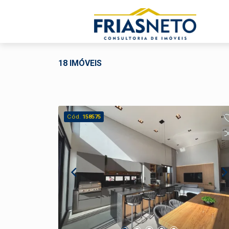
18 IMÓVEIS
Cód.
158575