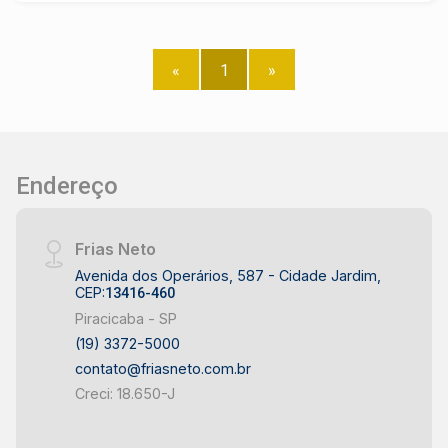
m² - Sala de estar aconchegante - Sala de jantar
integrada - Cozinha planejada com armários - 3
dormitórios, sendo 1 suíte com closet - 1
«
1
»
dormitório com armário planejado - Banheiros
completos com box de vidro - Lavanderia coberta
- Quintal com ótimo espaço - 2 vagas de
garagem cobertas DIFERENCIAIS DO IMÓVEL -
Imóvel pronto para morar - Planta funcional com
Endereço
excelente aproveitamento dos ambientes -
Ambientes amplos e bem iluminados - Cozinha
Frias Neto
planejada que proporciona mais organização -
Quintal versátil para lazer ou futuras ampliações -
Avenida dos Operários, 587 - Cidade Jardim,
CEP:
13416-460
Localização em um dos bairros mais valorizados
Piracicaba - SP
de Piracicaba LOCALIZAÇÃO E ACESSO -
(19) 3372-5000
Localizada no bairro Panorama, em Piracicaba -
contato@friasneto.com.br
Fácil acesso às principais avenidas da cidade -
Creci: 18.650-J
Próxima a supermercados, escolas, farmácias e
comércios - Região residencial consolidada e
com excelente infraestrutura - Bairro Panorama