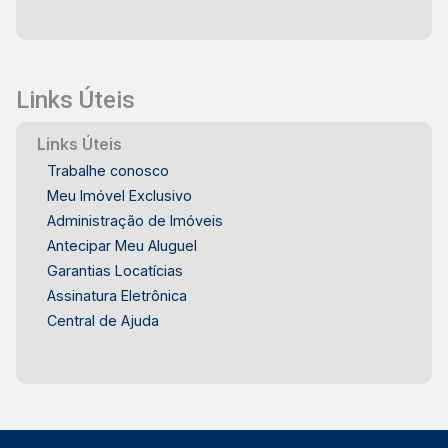
oferece praticidade para a rotina e mobilidade
para diferentes regiões de Piracicaba IDEAL
PARA - Famílias que buscam conforto e
praticidade - Casais que desejam um imóvel
Links Úteis
pronto para morar - Quem valoriza ambientes
amplos e bem distribuídos - Pessoas que
Links Úteis
procuram uma casa em bairro valorizado - Quem
Trabalhe conosco
deseja morar com fácil acesso aos principais
Meu Imóvel Exclusivo
serviços de Piracicaba - Famílias que buscam
Administração de Imóveis
espaço para receber amigos e familiares Esta
Antecipar Meu Aluguel
casa reúne conforto, funcionalidade e uma
Garantias Locatícias
localização privilegiada no bairro Panorama,
Assinatura Eletrônica
proporcionando mais qualidade de vida para toda
Central de Ajuda
a família. Frias Neto Consultoria de Imóveis, mais
de 37 anos no mercado imobiliário de Piracicaba.
Agende sua visita.