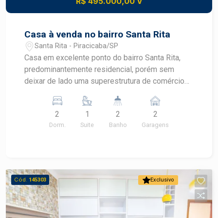
R$ 495.000,00 V
conforme adequação LOCALIZAÇÃO E ACESSO -
Localizado no bairro Alto, em Piracicaba - Fácil
acesso ao Centro e às principais avenidas da
Casa à venda no bairro Santa Rita
cidade - Próximo a supermercados, escolas,
Santa Rita - Piracicaba/SP
clínicas e diversos comércios - Bairro Alto com
Casa em excelente ponto do bairro Santa Rita,
infraestrutura completa e excelente mobilidade -
predominantemente residencial, porém sem
Região tradicional de Piracicaba, reconhecida
deixar de lado uma superestrutura de comércios
pela valorização e conveniência IDEAL PARA -
e serviços, através da avenida Elias de Almeida
Investidores em busca de valorização imobiliária
Prado, que concede fácil acesso às outras áreas
- Projetos de retrofit residencial - Empresas que
2
1
2
2
da cidade. - 68,65m² de área útil; - 2 dormitórios,
desejam um endereço estratégico - Famílias que
Dorm.
Suite
Banho
Garagens
sendo 1 suíte; - Banheiro social; - Sala; - Cozinha;
pretendem personalizar um imóvel amplo - Quem
- Lavanderia; - Espaço para piscina. Observação:
busca uma excelente oportunidade no bairro Alto,
Imóvel será entregue com grafino na parte
em Piracicaba Este imóvel reúne localização
externa da casa, muro e paredes frontais,
privilegiada, amplo potencial construtivo e
gabinete de pia, armário aéreo na cozinha,
Cód.
145303
Exclusivo
excelente oportunidade de valorização no bairro
gabinetes de banheiro, jardinagem na garagem,
Alto. Frias Neto Consultoria de Imóveis, mais de
grama no quintal, concretina nos muros. Construa
37 anos no mercado imobiliário de Piracicaba.
o seu futuro com quem é agente de
Agende sua visita.