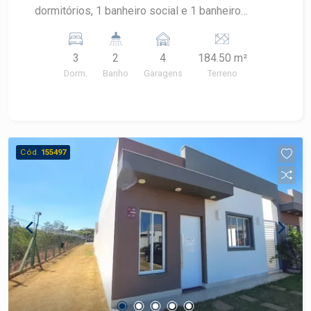
dormitórios, 1 banheiro social e 1 banheiro
externo Varias salas Copa / Cozinha Espaço
aberto / quintal
3
2
4
184.50 m²
Dorm.
Banho
Garagens
Terreno
Cód.
155497