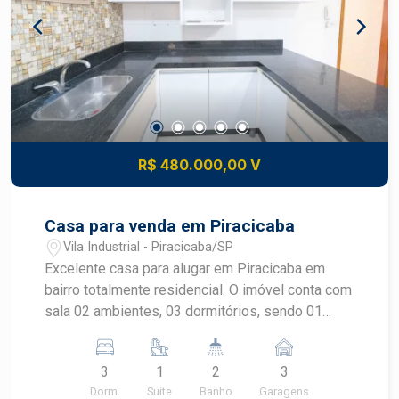
desenvolvimento do mercado imobiliário de
Piracicaba. Agende sua visita!
R$ 480.000,00 V
Casa para venda em Piracicaba
Vila Industrial - Piracicaba/SP
Excelente casa para alugar em Piracicaba em
bairro totalmente residencial. O imóvel conta com
sala 02 ambientes, 03 dormitórios, sendo 01
suíte, cozinha planejada de armários e fogão
embutido.Lavanderia e área gourmet.03 vagas de
3
1
2
3
garagem, Portão eletrônico. OPORTUNIDADE
Dorm.
Suite
Banho
Garagens
Agende sua visita!