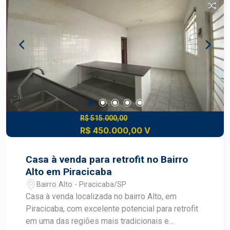
de 171 m² - Localizada no Condomínio Reserva
Taquaral LOCALIZAÇÃO E ACESSO - Taquaral,
bairro residencial de Piracicaba - Inserida no
Condomínio Reserva Taquaral - Região com
acesso às principais vias de ligação de
Piracicaba - Entorno com infraestrutura
residencial e serviços para o dia a dia - Bairro
Taquaral com perfil tranquilo e
predominantemente residencial
R$ 515.000,00
R$ 450.000,00 V
Casa à venda para retrofit no Bairro
Alto em Piracicaba
Bairro Alto - Piracicaba/SP
Casa à venda localizada no bairro Alto, em
Piracicaba, com excelente potencial para retrofit
em uma das regiões mais tradicionais e