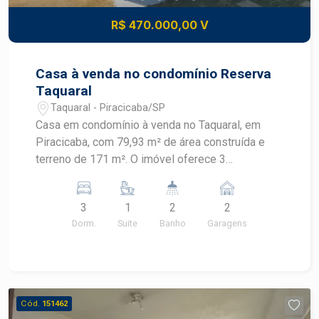
R$ 470.000,00 V
Casa à venda no condomínio Reserva
Taquaral
Taquaral - Piracicaba/SP
Casa em condomínio à venda no Taquaral, em
Piracicaba, com 79,93 m² de área construída e
terreno de 171 m². O imóvel oferece 3
dormitórios, sendo 1 suíte, 2 banheiros e 2 vagas
de garagem, em um condomínio residencial.
3
1
2
2
CARACTERÍSTICAS DO IMÓVEL - Casa em
Dorm.
Suite
Banho
Garagens
condomínio - 79,93 m² de área construída - 171
m² de área de terreno - 3 dormitórios - 1 suíte - 2
banheiros - 2 vagas de garagem - Condomínio
residencial DIFERENCIAIS DO IMÓVEL - Planta
com 3 dormitórios e 1 suíte - 2 vagas de
Cód.
151462
garagem - Área construída de 79,93 m² - Terreno