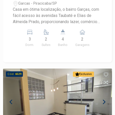
Garcas - Piracicaba/SP
Casa em ótima localização, o bairro Garças, com
fácil acesso às avenidas Taubaté e Elias de
Almeida Prado, proporcionando lazer, comércios
e serviços a poucos metros de distância. Fique
próximo ao Supermercado São Francisco,
3
2
4
2
Cantinho da Marmita, Adega do Padeiro, entre
Dorm.
Suítes
Banho
Garagens
outros. - 162,10m² de área útil; - 3 dormitórios,
sendo 2 suítes; - Cozinha com armários
planejados; - Área de luz; - 2 vagas de garagem
cobertas. Observação: Aceita financiamento.
Construa o seu futuro com quem é agente de
Cód.
6529
Exclusivo
desenvolvimento do mercado imobiliário de
Piracicaba. Agende sua visita!