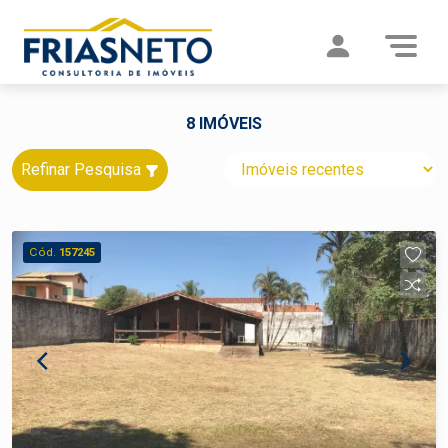
8 IMÓVEIS
Refinar Pesquisa
Cód.
157245