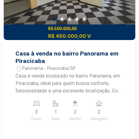
R$ 500.000,00
R$ 490.000,00 V
Casa à venda no bairro Panorama em
Piracicaba
Panorama - Piracicaba/SP
Casa à venda localizado no bairro Panorama, em
Piracicaba, ideal para quem busca conforto,
funcionalidade e uma excelente localização. Com
ambientes amplos, bem distribuídos e pronta
para morar, esta residência oferece o equilíbrio
3
1
2
2
perfeito entre praticidade e qualidade de vida em
Dorm.
Suite
Banho
Garagens
um dos bairros mais valorizados de Piracicaba.
CARACTERÍSTICAS DO IMÓVEL - Área
construída de 122 m² - Área do terreno de 138.86