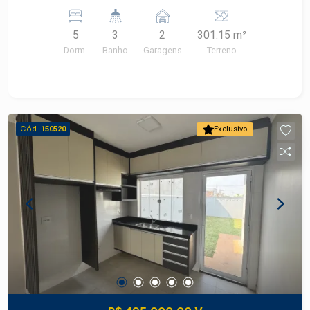
valorizadas da cidade. Com 300 m² de terreno, 10
metros de frente e 266,70 m² de área construída,
5
3
2
301.15 m²
o imóvel representa uma ótima oportunidade para
Dorm.
Banho
Garagens
Terreno
desenvolver um projeto residencial ou comercial,
aproveitando sua localização estratégica.
CARACTERÍSTICAS DO IMÓVEL - Frente com 10
metros - 5 Dormitórios - 3 Banheiros - 2
Garagens - Imóvel pronto para retrofit - Excelente
Cód.
150520
Exclusivo
potencial para modernização - Amplo espaço
para novos projetos - Construção com diversas
possibilidades de adequação - Localização
privilegiada no bairro Alto - Área do terreno de
301.15 m² - Área construída de 266.70 m²
DIFERENCIAIS DO IMÓVEL - Situado em uma
das principais ruas do bairro Alto - Excelente
oportunidade para retrofit - Terreno com
dimensões que favorecem diferentes projetos -
Região consolidada e valorizada de Piracicaba -
Potencial para uso residencial ou comercial,