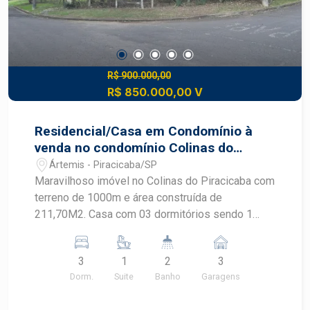
R$ 900.000,00
R$ 850.000,00 V
Residencial/Casa em Condomínio à
venda no condomínio Colinas do
Piracicaba Artemis
Ártemis - Piracicaba/SP
Maravilhoso imóvel no Colinas do Piracicaba com
terreno de 1000m e área construída de
211,70M2. Casa com 03 dormitórios sendo 1
suite sala de tv e sala de jantar cozinha planejada
com dispensa banheiro social lavanderia coberta
3
1
2
3
Canil Casa toda avarandada Casa de esquina com
Dorm.
Suite
Banho
Garagens
quintal amplo. Aceita financiamento e FGTS
Agende uma visita