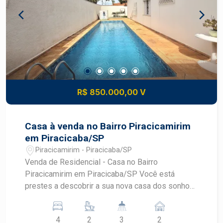
Um imóvel funcional, com excelente base
construtiva, pronto para receber os acabamentos
e tecnologias conforme o seu projeto. Aceita
financiamento e FGTS. Estuda parcelamento
R$ 850.000,00 V
Casa à venda no Bairro Piracicamirim
em Piracicaba/SP
Piracicamirim - Piracicaba/SP
Venda de Residencial - Casa no Bairro
Piracicamirim em Piracicaba/SP Você está
prestes a descobrir a sua nova casa dos sonhos!
Apresentamos uma incrível oportunidade de
adquirir uma residência no charmoso bairro
4
2
3
2
Piracicamirim, ideal para quem busca conforto e