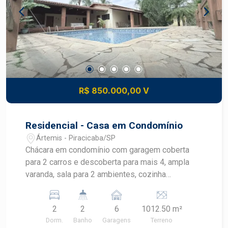
R$ 850.000,00 V
Residencial - Casa em Condomínio
Ártemis - Piracicaba/SP
Chácara em condomínio com garagem coberta
para 2 carros e descoberta para mais 4, ampla
varanda, sala para 2 ambientes, cozinha
americana, banheiro social, 2 quartos, lavanderia
coberta, 2 banheiros de apoio, quarto de despejo,
2
2
6
1012.50 m²
amplo espaço gourmet com churrasqueira e área
Dorm.
Banho
Garagens
Terreno
de lazer com piscina e um belíssimo paisagismo