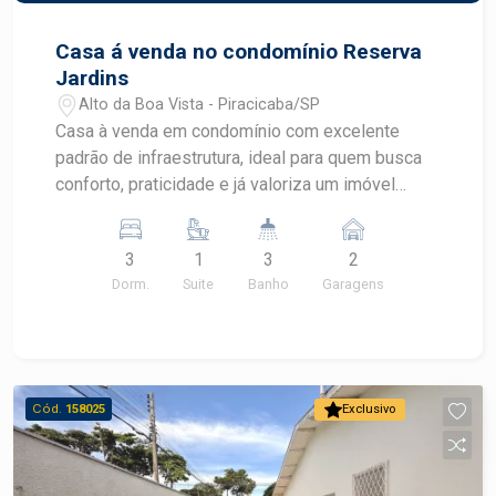
Casa á venda no condomínio Reserva
Jardins
Alto da Boa Vista - Piracicaba/SP
Casa à venda em condomínio com excelente
padrão de infraestrutura, ideal para quem busca
conforto, praticidade e já valoriza um imóvel
preparado para receber tecnologias modernas.
Ambientes bem planejados e soluções que
3
1
3
2
facilitam o dia a dia e futuras instalações.
Dorm.
Suite
Banho
Garagens
Destaques do imóvel: Sala, cozinha e 3
dormitórios com infraestrutura completa para ar-
condicionado, incluindo drenos já instalados
Tubulação para água quente e fria na cozinha e
banheiros Preparação para energia fotovoltaica,
Cód.
158025
Exclusivo
com conduítes e tubulação já passados (sistema
não instalado) Duas caixas d´agua de 500 litros,
garantindo maior autonomia no abastecimento