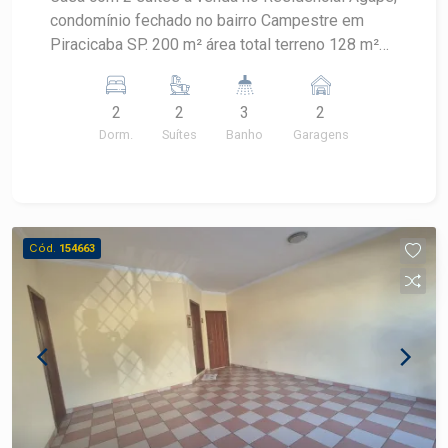
condomínio fechado no bairro Campestre em
Piracicaba SP. 200 m² área total terreno 128 m²
área construída 2 Suítes Piscina Área Gourmet 1
Suíte master Completa de móveis planejados.
2
2
3
2
Agende sua visita.
Dorm.
Suítes
Banho
Garagens
Cód.
154663