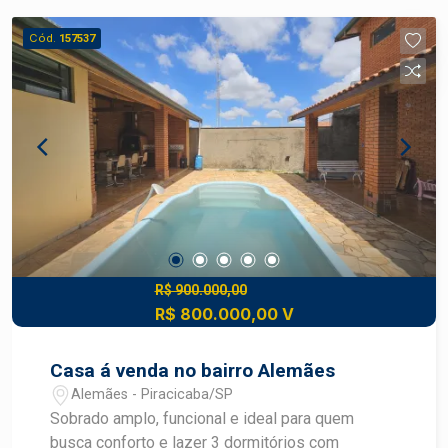
exclusividade. -Agende sua visita e venha
Cód.
157537
conhecer de perto essa oportunidade única.
R$ 900.000,00
R$ 800.000,00 V
Casa á venda no bairro Alemães
Alemães - Piracicaba/SP
Sobrado amplo, funcional e ideal para quem
busca conforto e lazer 3 dormitórios com