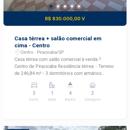
R$ 830.000,00 V
Casa térrea + salão comercial em
cima - Centro
Centro - Piracicaba/SP
Casa térrea com salão comercial à venda ?
Centro de Piracicaba Residência térrea: - Terreno
de 246,84 m² - 3 dormitórios com armários
planejados e ar-condicionado - 1 suíte com box
de vidro temperado - Banheiros com box de vidro
3
1
4
2
temperado - Sala de estar espaçosa - Cozinha
Dorm.
Suite
Banho
Garagens
com armários planejados - Despensa -
Lavanderia independente - Área gourmet com
quintal gramado - Garagem para 2 veículos Salão
comercial no piso superior: - Espaço amplo,
iluminado e climatizado - Copa de apoio -