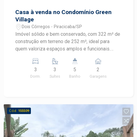
Casa à venda no Condomínio Green
Village
Dois Córregos - Piracicaba/SP
Imóvel sólido e bem conservado, com 322 m² de
construção em terreno de 252 m², ideal para
quem valoriza espaços amplos e funcionais.
Características: 3 dormitórios climatizados,
todos suítes, com armários 5 banheiros com box
3
3
5
2
em vidro temperado Escritório Ampla sala de
Dorm.
Suítes
Banho
Garagens
estar e TV Cozinha com armários Varanda com
churrasqueira Piscina Área de serviço com
despensa 2 vagas cobertas de garagem
paralelas Construção com aproximadamente 25
anos, mantendo bons acabamentos da época, em
Cód.
155509
condomínio tranquilo e bem localizado. Agende
sua visita pelo (19) 99608-4334 ou consulte um
corretor especialista da Frias Neto Consultoria
Imobiliária.