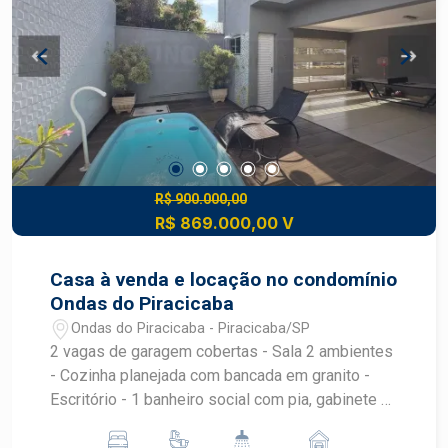
e sala - Estrutura pronta para sistema de energia
fotovoltaica - Iluminação 100% em LED
R$ 900.000,00
R$ 869.000,00 V
Casa à venda e locação no condomínio
Ondas do Piracicaba
Ondas do Piracicaba - Piracicaba/SP
2 vagas de garagem cobertas - Sala 2 ambientes
- Cozinha planejada com bancada em granito -
Escritório - 1 banheiro social com pia, gabinete e
box - 3 quartos, sendo 2 planejados e 1 suíte - 1
quarto de despejo - Área de serviço coberta -