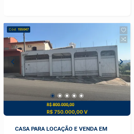
com árvores frutíferas. Terreno medindo 1.012 m²
(26 m de frente), com área construída de 202 m².
Condomínio com quadra poliesportiva, quadra de
vôlei de areia, quadra de tênis, campo de futebol,
Cód.
155047
salão de festas, playground, 2 lagos, deck,
orquidário, praças de convivência e portaria 24 h.
R$ 800.000,00
R$ 750.000,00 V
CASA PARA LOCAÇÃO E VENDA EM