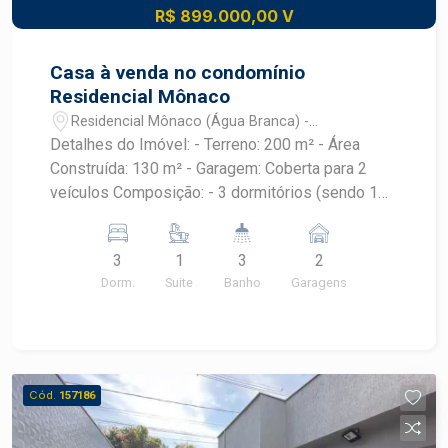
R$ 899.000,00 V
Casa à venda no condomínio
Residencial Mônaco
Residencial Mônaco (Água Branca) -
Piracicaba/SP
Detalhes do Imóvel: - Terreno: 200 m² - Área
Construída: 130 m² - Garagem: Coberta para 2
veículos Composição: - 3 dormitórios (sendo 1
suíte com closet) - Banheiros: 2 - Pias
esculpidas e nichos em granito - Duchas
3
1
3
2
higiênicas e chuveiros instalados - Esquadrias
Dorm.
Suite
Banho
Garagens
automatizadas com controle remoto nos
dormitórios - Sala 2 ambientes - Cozinha
americana - Espaço gourmet fechado com portas
de alumínio e vidro, churrasqueira - Banheiro
externo e lavanderia - Piscina em vinil -
Cód.
157186
Aquecimento solar nas torneiras internas -
Preparação para ar-condicionado nos dormitórios