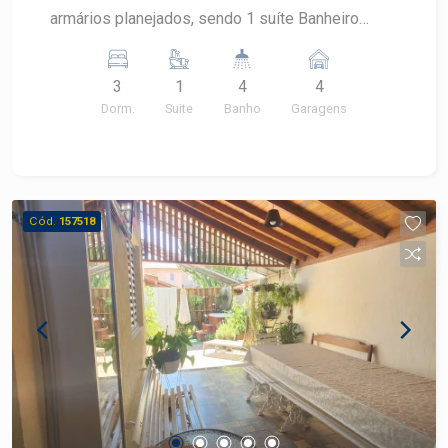
armários planejados, sendo 1 suíte Banheiro
social Lavabo Escritório no piso inferior Ampla
sala de estar com excelente iluminação natural
3
1
4
4
Sala de jantar Cozinha com armários planejados
Dorm.
Suite
Banho
Garagens
Despensa Área de serviço reservada Área
externa completa para lazer e convivência:
Espaço gourmet com churrasqueira Piscina
Banheiro externo de apoio Quarto de despejo
Garagem: 4 vagas no total 2 vagas cobertas 2
Cód.
157518
vagas descobertas Diferenciais: Ambientes bem
distribuídos Excelente espaço interno e externo
Ideal para famílias que valorizam conforto e
praticidade Aceita financiamento. Estuda permuta
por casa térrea de menor valor nos bairros Vila
Independência, Bairro dos Alemães ou São
Judas.