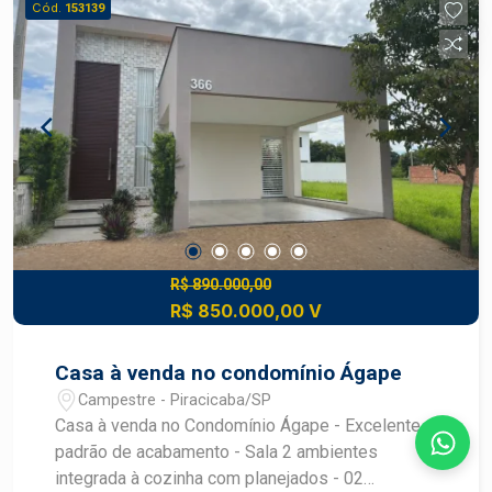
Cód.
153139
Banheiro privativo Diferenciais: - Localização
estratégica no Centro de Piracicaba - Ideal para
integrar moradia e negócio em um só lugar
Agende sua visita com a equipe Chaves do
Imóvel!
R$ 890.000,00
R$ 850.000,00 V
Casa à venda no condomínio Ágape
Campestre - Piracicaba/SP
Casa à venda no Condomínio Ágape - Excelente
padrão de acabamento - Sala 2 ambientes
integrada à cozinha com planejados - 02