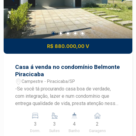
R$ 880.000,00 V
Casa á venda no condomínio Belmonte
Piracicaba
Campestre - Piracicaba/SP
-Se você tá procurando casa boa de verdade,
com integração, lazer e num condomínio que
entrega qualidade de vida, presta atenção nessa
aqui. -Casa com 3 suítes bem distribuídas, sala
ampla com espaço de sobra pra montar vários
3
3
4
2
ambientes e receber bem. A cozinha gourmet é
Dorm.
Suítes
Banho
Garagens
integrada, do jeito que o pessoal gosta hoje,