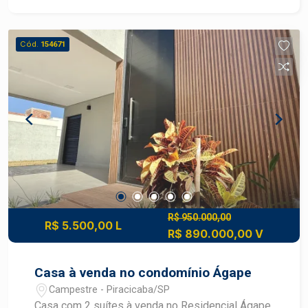
Cód.
154671
R$ 950.000,00
R$ 5.500,00 L
R$ 890.000,00 V
Casa à venda no condomínio Ágape
Campestre - Piracicaba/SP
Casa com 2 suítes à venda no Residencial Ágape,