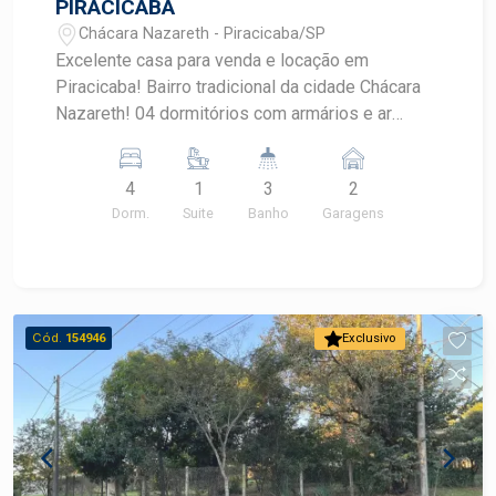
PIRACICABA
Chácara Nazareth - Piracicaba/SP
Excelente casa para venda e locação em
Piracicaba! Bairro tradicional da cidade Chácara
Nazareth! 04 dormitórios com armários e ar
condicionado, sendo 1 suíte Cozinha grande Sala
de jantar com sala de tv Banheiro social
4
1
3
2
Lavanderia Área de churrasqueira com banheiro,
Dorm.
Suite
Banho
Garagens
piscina desativada Agende uma visita com um
corretor especialista!
Cód.
154946
Exclusivo