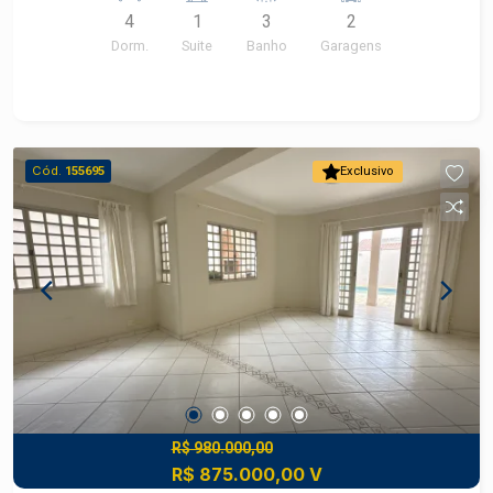
4
1
3
2
Espaço gourmet equipado com churrasqueira -
Dorm.
Suite
Banho
Garagens
Piscina Aceita permuta com imóvel de menor
valor.
Cód.
155695
Exclusivo
R$ 980.000,00
R$ 875.000,00 V