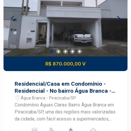
Jequitibá Um verdadeiro conceito de moradia
com estrutura de clube e segurança total. Lazer
completo Pista de boliche Quadras de beach
tennis Minicampo de golfe Espaço para crossfit
Academia equipada Salão de festas Pet place
R$ 870.000,00 V
Residencial/Casa em Condomínio -
Residencial - No bairro Água Branca -
Condomínio Águas Claras
Água Branca - Piracicaba/SP
Condomínio Águas Claras Bairro Água Branca em
Piracicaba/SP, uma das regiões mais valorizadas
da cidade, com fácil acesso a supermercados,
escolas, farmácias e opções de lazer, além de