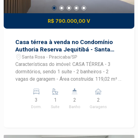
R$ 790.000,00 V
Casa térrea à venda no Condomínio
Authoria Reserva Jequitibá - Santa
Rosa | Piracicaba/SP
Santa Rosa - Piracicaba/SP
Características do imóvel: CASA TÉRREA - 3
dormitórios, sendo 1 suíte - 2 banheiros - 2
vagas de garagem - Área construída: 119,02 m² -
Área do terreno: 200,00 m², sendo 10m de frente
e fundo, 20 m nas laterais esquerda e direita. KIT
3
1
2
2
FACHADA: - PORTA DE ENTRADA PIVOTANTE DE
Dorm.
Suite
Banho
Garagens
ALUMÍNIO NAS MEDIDAS 1,10x2,10m COR
AMADEIRADA - PORCELANATO NA FACHADA
NAS MEDIDAS 0,20x0,90m NA COR
AMADEIRADA - FECHAMENTO NO PERGOLADO