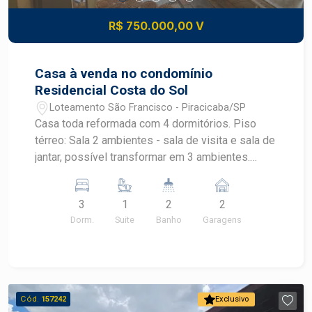
R$ 750.000,00 V
Casa à venda no condomínio
Residencial Costa do Sol
Loteamento São Francisco - Piracicaba/SP
Casa toda reformada com 4 dormitórios. Piso
térreo: Sala 2 ambientes - sala de visita e sala de
jantar, possível transformar em 3 ambientes.
Lavabo. Ampla cozinha planejada. Lavanderia
coberta e pequeno quintal. Área gourmet coberta
3
1
2
2
com mais dois dormitórios, sendo 1 com
Dorm.
Suite
Banho
Garagens
armários e ventilador de teto. Banheiro com box e
gabinete. Ofurô com cobertura retrátil . Piso
Superior: Suíte com ar-condicionado e ventilador
de teto. Closet. Segundo dormitório sem
armários. 2 vagas de garagem.
Cód.
157242
Exclusivo