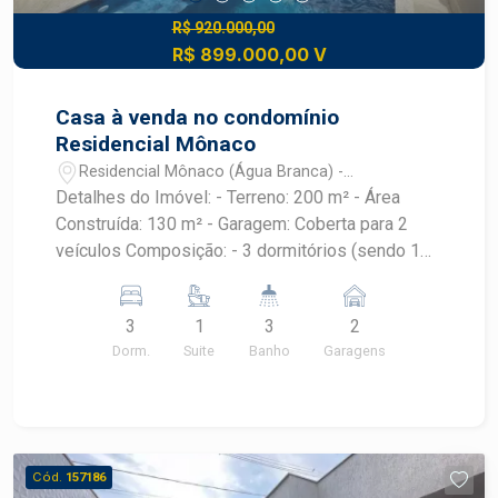
R$ 920.000,00
R$ 899.000,00 V
Casa à venda no condomínio
Residencial Mônaco
Residencial Mônaco (Água Branca) -
Piracicaba/SP
Detalhes do Imóvel: - Terreno: 200 m² - Área
Construída: 130 m² - Garagem: Coberta para 2
veículos Composição: - 3 dormitórios (sendo 1
suíte com closet) - Banheiros: 2 - Pias
esculpidas e nichos em granito - Duchas
3
1
3
2
higiênicas e chuveiros instalados - Esquadrias
Dorm.
Suite
Banho
Garagens
automatizadas com controle remoto nos
dormitórios - Sala 2 ambientes - Cozinha
americana - Espaço gourmet fechado com portas
de alumínio e vidro, churrasqueira - Banheiro
externo e lavanderia - Piscina em vinil -
Cód.
157186
Aquecimento solar nas torneiras internas -