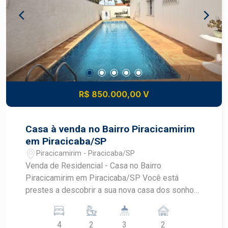
Um imóvel funcional, com excelente base
construtiva, pronto para receber os acabamentos
e tecnologias conforme o seu projeto. Aceita
financiamento e FGTS. Estuda parcelamento
R$ 850.000,00 V
Casa à venda no Bairro Piracicamirim
em Piracicaba/SP
Piracicamirim - Piracicaba/SP
Venda de Residencial - Casa no Bairro
Piracicamirim em Piracicaba/SP Você está
prestes a descobrir a sua nova casa dos sonhos!
Apresentamos uma incrível oportunidade de
adquirir uma residência no charmoso bairro
4
2
3
2
Piracicamirim, ideal para quem busca conforto e