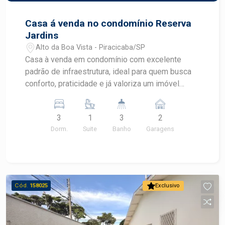
Casa á venda no condomínio Reserva
Jardins
Alto da Boa Vista - Piracicaba/SP
Casa à venda em condomínio com excelente
padrão de infraestrutura, ideal para quem busca
conforto, praticidade e já valoriza um imóvel
preparado para receber tecnologias modernas.
Ambientes bem planejados e soluções que
3
1
3
2
facilitam o dia a dia e futuras instalações.
Dorm.
Suite
Banho
Garagens
Destaques do imóvel: Sala, cozinha e 3
dormitórios com infraestrutura completa para ar-
condicionado, incluindo drenos já instalados
Tubulação para água quente e fria na cozinha e
banheiros Preparação para energia fotovoltaica,
Cód.
158025
Exclusivo
com conduítes e tubulação já passados (sistema
não instalado) Duas caixas d´agua de 500 litros,
garantindo maior autonomia no abastecimento