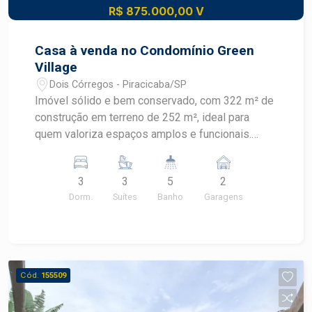
R$ 875.000,00 V
Casa à venda no Condomínio Green
Village
Dois Córregos - Piracicaba/SP
Imóvel sólido e bem conservado, com 322 m² de
construção em terreno de 252 m², ideal para
quem valoriza espaços amplos e funcionais.
Características: 3 dormitórios climatizados,
todos suítes, com armários 5 banheiros com box
3
3
5
2
em vidro temperado Escritório Ampla sala de
Dorm.
Suítes
Banho
Garagens
estar e TV Cozinha com armários Varanda com
churrasqueira Piscina Área de serviço com
despensa 2 vagas cobertas de garagem
paralelas Construção com aproximadamente 25
anos, mantendo bons acabamentos da época, em
Cód.
155509
condomínio tranquilo e bem localizado. Agende
sua visita pelo (19) 99608-4334 ou consulte um