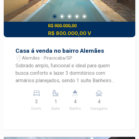
R$ 900.000,00
R$ 800.000,00 V
Casa á venda no bairro Alemães
Alemães - Piracicaba/SP
Sobrado amplo, funcional e ideal para quem
busca conforto e lazer 3 dormitórios com
armários planejados, sendo 1 suíte Banheiro
social Lavabo Escritório no piso inferior Ampla
sala de estar com excelente iluminação natural
3
1
4
4
Sala de jantar Cozinha com armários planejados
Dorm.
Suite
Banho
Garagens
Despensa Área de serviço reservada Área
externa completa para lazer e convivência:
Espaço gourmet com churrasqueira Piscina
Banheiro externo de apoio Quarto de despejo