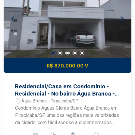
Jequitibá Um verdadeiro conceito de moradia
com estrutura de clube e segurança total. Lazer
completo Pista de boliche Quadras de beach
tennis Minicampo de golfe Espaço para crossfit
Academia equipada Salão de festas Pet place
R$ 870.000,00 V
Residencial/Casa em Condomínio -
Residencial - No bairro Água Branca -
Condomínio Águas Claras
Água Branca - Piracicaba/SP
Condomínio Águas Claras Bairro Água Branca em
Piracicaba/SP, uma das regiões mais valorizadas
da cidade, com fácil acesso a supermercados,
escolas, farmácias e opções de lazer, além de