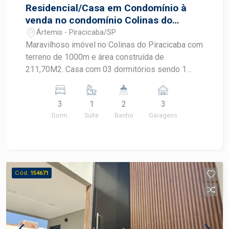
Residencial/Casa em Condomínio à
venda no condomínio Colinas do
Piracicaba Artemis
Ártemis - Piracicaba/SP
Maravilhoso imóvel no Colinas do Piracicaba com
terreno de 1000m e área construída de
211,70M2. Casa com 03 dormitórios sendo 1
suite sala de tv e sala de jantar cozinha planejada
com dispensa banheiro social lavanderia coberta
3
1
2
3
Canil Casa toda avarandada Casa de esquina com
Dorm.
Suite
Banho
Garagens
quintal amplo. Aceita financiamento e FGTS
Agende uma visita
Cód.
154671