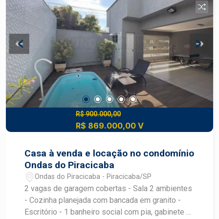
Preparação para ar-condicionado nos dormitórios
e sala - Estrutura pronta para sistema de energia
fotovoltaica - Iluminação 100% em LED
R$ 900.000,00
R$ 869.000,00 V
Casa à venda e locação no condomínio
Ondas do Piracicaba
Ondas do Piracicaba - Piracicaba/SP
2 vagas de garagem cobertas - Sala 2 ambientes
- Cozinha planejada com bancada em granito -
Escritório - 1 banheiro social com pia, gabinete e