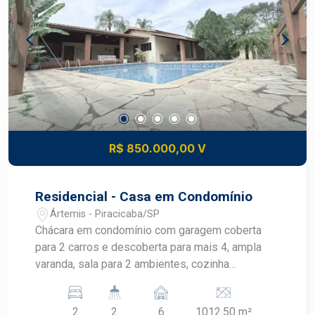
corretor especialista da Frias Neto Consultoria
Imobiliária.
R$ 850.000,00 V
Residencial - Casa em Condomínio
Ártemis - Piracicaba/SP
Chácara em condomínio com garagem coberta
para 2 carros e descoberta para mais 4, ampla
varanda, sala para 2 ambientes, cozinha
americana, banheiro social, 2 quartos, lavanderia
coberta, 2 banheiros de apoio, quarto de despejo,
2
2
6
1012.50 m²
amplo espaço gourmet com churrasqueira e área