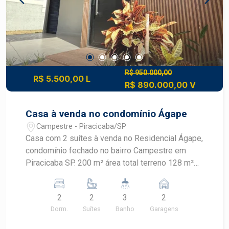
R$ 950.000,00
R$ 5.500,00 L
R$ 890.000,00 V
Casa à venda no condomínio Ágape
Campestre - Piracicaba/SP
Casa com 2 suítes à venda no Residencial Ágape,
condomínio fechado no bairro Campestre em
Piracicaba SP. 200 m² área total terreno 128 m²
área construída 2 Suítes Piscina Área Gourmet 1
Suíte master Completa de móveis planejados.
2
2
3
2
Agende sua visita.
Dorm.
Suítes
Banho
Garagens