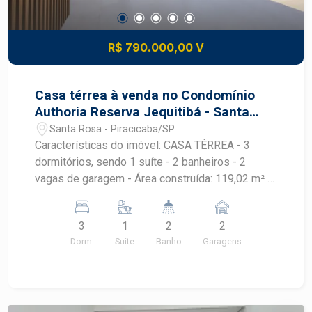
R$ 790.000,00 V
Casa térrea à venda no Condomínio
Authoria Reserva Jequitibá - Santa
Rosa | Piracicaba/SP
Santa Rosa - Piracicaba/SP
Características do imóvel: CASA TÉRREA - 3
dormitórios, sendo 1 suíte - 2 banheiros - 2
vagas de garagem - Área construída: 119,02 m² -
Área do terreno: 200,00 m², sendo 10m de frente
e fundo, 20 m nas laterais esquerda e direita. KIT
3
1
2
2
FACHADA: - PORTA DE ENTRADA PIVOTANTE DE
Dorm.
Suite
Banho
Garagens
ALUMÍNIO NAS MEDIDAS 1,10x2,10m COR
AMADEIRADA - PORCELANATO NA FACHADA
NAS MEDIDAS 0,20x0,90m NA COR
AMADEIRADA - FECHAMENTO NO PERGOLADO