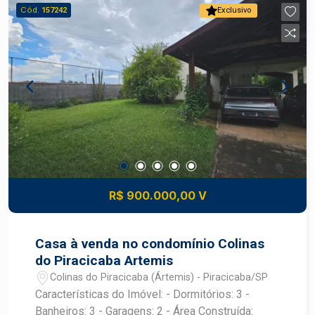
Garagem: 4 vagas no total 2 vagas cobertas 2
Cód.
157242
Exclusivo
vagas descobertas Diferenciais: Ambientes bem
distribuídos Excelente espaço interno e externo
Ideal para famílias que valorizam conforto e
praticidade Aceita financiamento. Estuda permuta
por casa térrea de menor valor nos bairros Vila
Independência, Bairro dos Alemães ou São
Judas.
R$ 900.000,00 V
Casa à venda no condomínio Colinas
do Piracicaba Artemis
Colinas do Piracicaba (Ártemis) - Piracicaba/SP
Características do Imóvel: - Dormitórios: 3 -
Banheiros: 3 - Garagens: 2 - Área Construída: