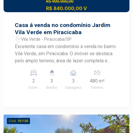
R$ 900.000,00
R$ 840.000,00 V
Casa á venda no condomínio Jardim
Vila Verde em Piracicaba
Vila Verde - Piracicaba/SP
Excelente casa em condomínio à venda no bairro
Vila Verde, em Piracicaba. O imóvel se destaca
pelo amplo terreno, área de lazer completa e
ambientes funcionais, oferecendo conforto e
privacidade para toda a família. Localizada no Vila
2
3
3
480 m²
Verde, esta é uma excelente oportunidade para
Dorm.
Banho
Garagens
Terreno
quem busca qualidade de vida em Piracicaba.
CARACTERÍSTICAS DO IMÓVEL - Casa em
condomínio fechado no bairro Vila Verde -
Terreno com 480 m² - Área construída de 228,55
m² - 2 dormitórios - Sala de estar - Banheiro
Cód.
151125
social - Área de serviço coberta - 3 vagas de
garagens - Área gourmet com churrasqueira e