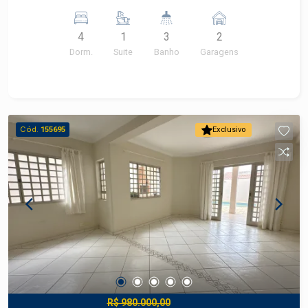
box - 3 quartos, sendo 2 planejados e 1 suíte - 1
quarto de despejo - Área de serviço coberta -
4
1
3
2
Espaço gourmet equipado com churrasqueira -
Dorm.
Suite
Banho
Garagens
Piscina Aceita permuta com imóvel de menor
valor.
Cód.
155695
Exclusivo
R$ 980.000,00