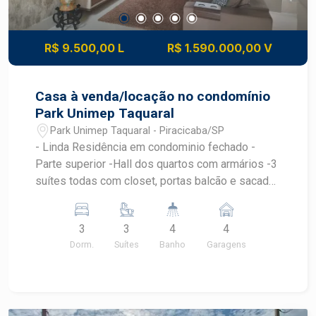
R$ 9.500,00 L
R$ 1.590.000,00 V
Casa à venda/locação no condomínio
Park Unimep Taquaral
Park Unimep Taquaral - Piracicaba/SP
- Linda Residência em condominio fechado -
Parte superior -Hall dos quartos com armários -3
suítes todas com closet, portas balcão e sacada,
todos climatizados. -Parte inferior -
Cozinha/sala/área gourmet tudo junto, ambiente
3
3
4
4
climatizado -lavabo com papel de parede
Dorm.
Suítes
Banho
Garagens
importado, dispensa, 1 ilha com Cooktop 1 ilha de
apoio com armários, torre quente com forno a gás
-Piscina de azulejo aquecida, com 8 bicos de
hidromagem e led -banheiro de apoio da piscina