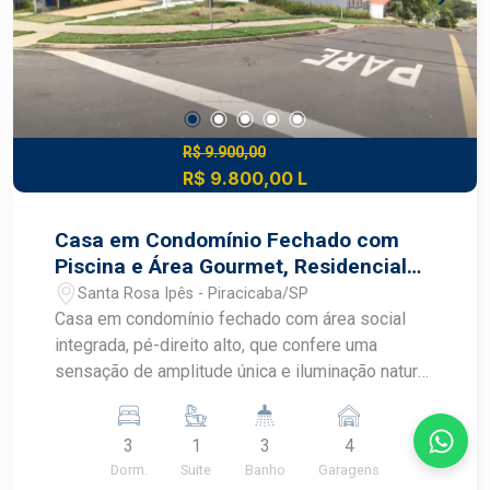
R$ 9.900,00
R$ 9.800,00 L
Casa em Condomínio Fechado com
Piscina e Área Gourmet, Residencial
Villa D`Áquila
Santa Rosa Ipês - Piracicaba/SP
Casa em condomínio fechado com área social
integrada, pé-direito alto, que confere uma
sensação de amplitude única e iluminação natural
abundante. O destaque fica para a cozinha
gourmet planejada, equipada com: Bancadas e
3
1
3
4
ilha central em granito preto absoluto. Cooktop.
Dorm.
Suite
Banho
Garagens
Armários planejados modernos. Cuba em inox.