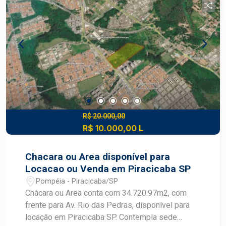
quem é agente de desenvolvimento do mercado
imobiliário de Piracicaba. Agende sua visita!
R$ 20.000,00
R$ 10.000,00 L
Chacara ou Area disponível para
Locacao ou Venda em Piracicaba SP
Pompéia - Piracicaba/SP
Chácara ou Area conta com 34.720.97m2, com
frente para Av. Rio das Pedras, disponível para
locação em Piracicaba SP. Contempla sede