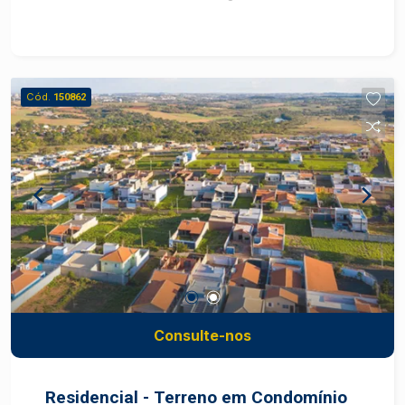
plantas de 48,1 m² e 56,1 m², sendo que a maior
inclui uma suíte. Todas as unidades contam com
previsão de carga para instalação de ar-
condicionado nos quartos e infraestrutura para
Cód.
150862
placas fotovoltaicas, promovendo
sustentabilidade e economia de energia.
Consulte-nos
Residencial - Terreno em Condomínio