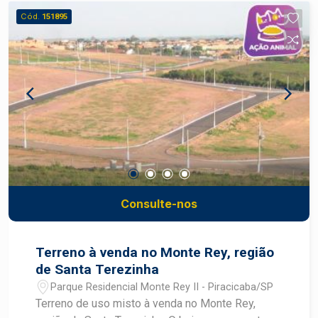
drenagem, iluminação pública e praças de lazer. O
Cód.
151895
Parque dos Laranjais conta com lazer
diferenciado dos demais loteamentos de
Piracicaba, tendo entre eles: beach tennis, campo
gramado, playground, espaço food truck, pista de
caminhada, park dog, entre outros. Algumas das
condições diferenciadas de pré-lançamento
inclui parcelas a partir de R$ 831,32!
Consulte-nos
Terreno à venda no Monte Rey, região
de Santa Terezinha
Parque Residencial Monte Rey II - Piracicaba/SP
Terreno de uso misto à venda no Monte Rey,