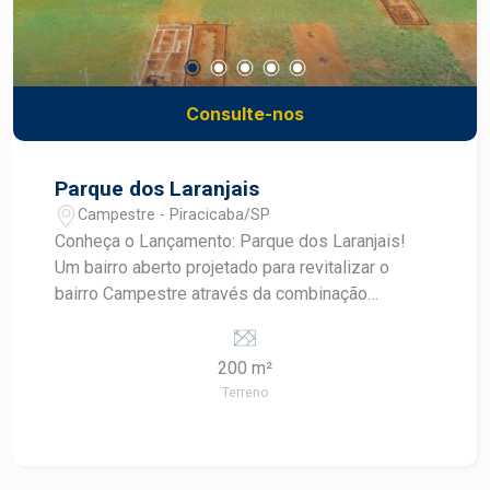
Consulte-nos
Parque dos Laranjais
Campestre - Piracicaba/SP
Conheça o Lançamento: Parque dos Laranjais!
Um bairro aberto projetado para revitalizar o
bairro Campestre através da combinação
harmônica entre amplitude e áreas verdes com
muito conforto em lotes residenciais ou
200 m²
comerciais para construir a sua casa ou seu
Terreno
negócio, como você sempre imaginou. São lotes
a partir de 200m² e o melhor de tudo: pronto para
construir em 2024! Infraestrutura completa:
asfalto com sinalização, rede de água, esgoto e