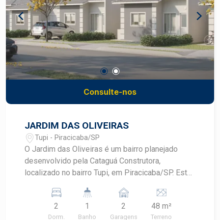
Consulte-nos
JARDIM DAS OLIVEIRAS
Tupi - Piracicaba/SP
O Jardim das Oliveiras é um bairro planejado
desenvolvido pela Cataguá Construtora,
localizado no bairro Tupi, em Piracicaba/SP. Este
empreendimento oferece casas térreas não
geminadas, proporcionando mais privacidade e
2
1
2
48 m²
conforto aos moradores. As residências
Dorm.
Banho
Garagens
Terreno
possuem terrenos a partir de 200 m², com