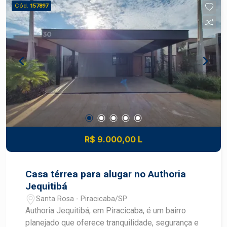
em vidro blindex, com pia e armário. Lavanderia
Cód.
157897
com armários e corretor se entrada lateral
coberto. Garagem coberta para 2 carros + 2
descobertos.
R$ 9.000,00 L
Casa térrea para alugar no Authoria
Jequitibá
Santa Rosa - Piracicaba/SP
Authoria Jequitibá, em Piracicaba, é um bairro
planejado que oferece tranquilidade, segurança e