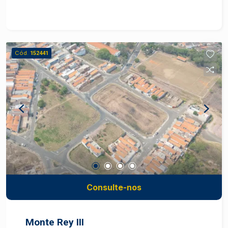
m² com garden integrado, todos com varanda,
proporcionando mais luminosidade e ventilação
aos ambientes. Para quem deseja ainda mais
espaço e exclusividade, o empreendimento conta
Cód.
152441
com apartamentos Garden, que possuem uma
área externa privativa ? ideal para criar um
ambiente aconchegante ao ar livre, seja para
lazer, jardinagem ou momentos especiais com a
família e amigos. Além do conforto dentro de
casa, o Ilha de Capri Residence oferece uma
estrutura completa de lazer e segurança. O
condomínio conta com piscina, academia, espaço
pet, salão de festas, playground, área zen e
bicicletário. As torres possuem dois elevadores,
e os apartamentos já vêm preparados para a
Consulte-nos
instalação de ar-condicionado, garantindo mais
comodidade no dia a dia. Outro grande diferencial
é que o empreendimento está enquadrado no
Monte Rey III