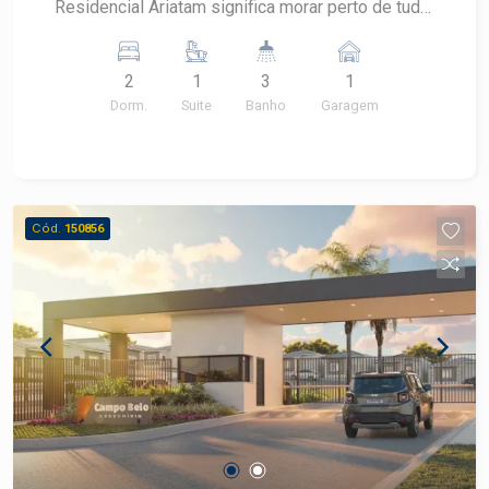
Residencial Ariatam significa morar perto de tudo,
morar perto de tudo significa ter qualidade de
vida e ter qualidade de vida é o mesmo que
2
1
3
1
trazer sossego e segurança para dentro da sua
Dorm.
Suite
Banho
Garagem
casa. Os apartamentos do Residencial Ariatam
foram projetados por um dos arquitetos mais
renomados de Piracicaba, Paulo Belato, em
conjunto com João Henrique trazendo plantas
confortáveis, sofisticadas e inteligentes.
Cód.
150856
Apartamentos de 81m², com varanda gourmet
integrada a cozinha e a sala. 2 opções de plantas
com 3 dormitórios, sendo 1 suíte, ou 2 suítes
com sala estendida. Todos os apartamentos
possuem 2 vagas, além de +de 16 itens de lazer.
Agende sua visita!