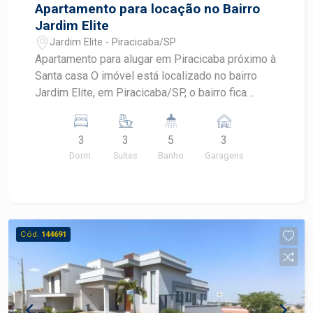
Apartamento para locação no Bairro
Jardim Elite
Jardim Elite - Piracicaba/SP
Apartamento para alugar em Piracicaba próximo à
Santa casa O imóvel está localizado no bairro
Jardim Elite, em Piracicaba/SP, o bairro fica
próximo à Avenida independência. O Apartamento
para alugar conta com: Ampla sala integrada com
3
3
5
3
a cozinha, 3 dormitórios com armários
Dorm.
Suítes
Banho
Garagens
embutidos, sendo 3 suítes, Varanda Gourmet
voltada ao sol da manhã, lavanderia, lavabo e
banheiro de serviço. 3 vagas de garagem.Todos
os ambientes com ar-condicionado O condomínio
conta com: - Espaço gourmet - Quadra
Cód.
144691
poliesportiva - Churrasqueira - Playground -
Salão de festas - Piscina - Academia Agende sua
visita com um corretor especializado