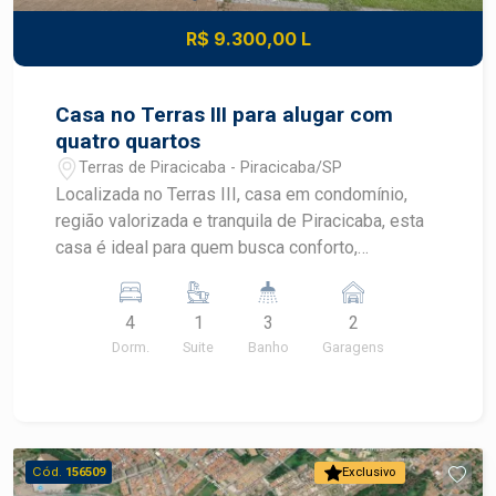
desenvolvimento do mercado imobiliário de
R$ 9.300,00 L
Piracicaba. Agende sua visita.
Casa no Terras III para alugar com
quatro quartos
Terras de Piracicaba - Piracicaba/SP
Localizada no Terras III, casa em condomínio,
região valorizada e tranquila de Piracicaba, esta
casa é ideal para quem busca conforto,
privacidade e excelente área de lazer para a
família. O imóvel conta com: 4 dormitórios, sendo
4
1
3
2
1 suíte Sala de estar com lavabo Cozinha
Dorm.
Suite
Banho
Garagens
funcional Banheiro social Na área externa,
oferece: Espaço gourmet Piscina, perfeita para
momentos de lazer e confraternização Energia
fotovoltáica Uma ótima oportunidade para viver
com qualidade de vida em um dos bairros mais
Cód.
156509
Exclusivo
desejados da cidade. Construa seu futuro com