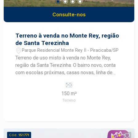
Consulte-nos
Terreno à venda no Monte Rey, região
de Santa Terezinha
Parque Residencial Monte Rey II - Piracicaba/SP
Terreno de uso misto à venda no Monte Rey,
região da Santa Terezinha. O bairro novo, conta
com escolas próximas, casas novas, linha de
ônibus e potencial para novos comércios. A
venda pode ser feita com financiamento para
150 m²
casa e construção.
Terreno
Cód.
151771