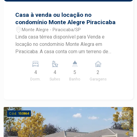
Casa à venda ou locação no
condomínio Monte Alegre Piracicaba
Monte Alegre - Piracicaba/SP
Linda casa térrea disponível para Venda e
locação no condomínio Monte Alegra em
Piracicaba. A casa conta com um terreno de
527m² sendo 340m² de construção. Sendo ampla
sala com dois ambientes, cozinha integrada, com
4
4
5
2
dispensa. Lavabo. 4 suítes, com armários. Sendo
Dorm.
Suítes
Banho
Garagens
a principal, com 2 closets. Possui uma linda área
externa, com piscina, ofurô e gramado Opção de
locação com ou sem mobília! Consultar valores!
Espaço gourmet com churrasqueira, choperia,
fogão a lenha, horta, banheiro. E uma lavanderia
Cód.
150864
fechada. Opção de locação com ou sem mobília.
Consultar valores. Agende sua visita!