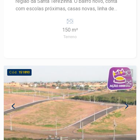
região da Santa Terezinha. O bairro novo, conta
com escolas próximas, casas novas, linha de
ônibus e potencial para novos comércios. A
venda pode ser feita com financiamento para
150 m²
casa e construção.
Terreno
Cód.
151893