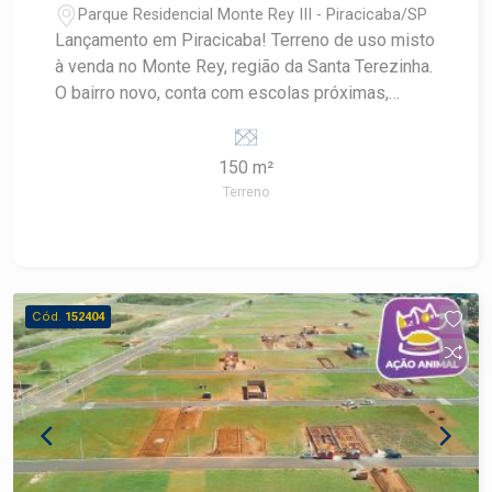
programa Minha Casa, Minha Vida, tornando mais
Parque Residencial Monte Rey III - Piracicaba/SP
acessível a conquista do seu novo lar com
Lançamento em Piracicaba! Terreno de uso misto
condições facilitadas de financiamento. Venha
à venda no Monte Rey, região da Santa Terezinha.
conhecer o Ilha de Capri Residence e descubra
O bairro novo, conta com escolas próximas,
um novo jeito de morar!
casas novas, linha de ônibus e potencial para
novos comércios. A venda pode ser feita com
150 m²
financiamento para casa e construção.
Terreno
Cód.
152404