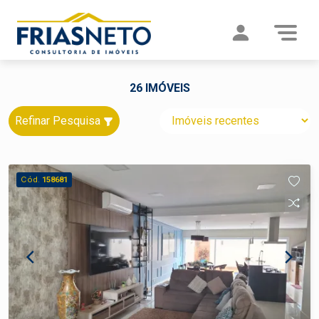
26 IMÓVEIS
Refinar Pesquisa
Cód.
158681