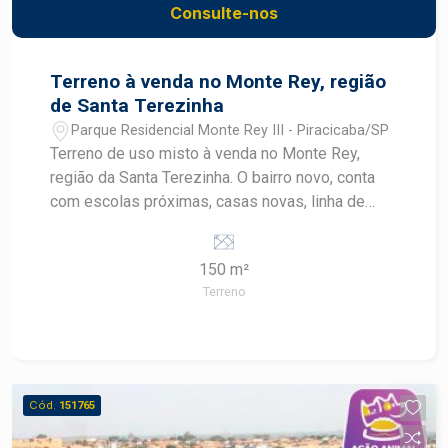
Consulte-nos
Terreno à venda no Monte Rey, região
de Santa Terezinha
Parque Residencial Monte Rey III - Piracicaba/SP
Terreno de uso misto à venda no Monte Rey,
região da Santa Terezinha. O bairro novo, conta
com escolas próximas, casas novas, linha de
ônibus e potencial para novos comércios. A
venda pode ser feita com financiamento para
150 m²
casa e construção.
Terreno
Cód.
151765