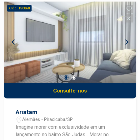
são: - 2 dormitórios, sendo 1 suíte; - 2
Cód.
150860
dormitórios, sendo 2 suítes; - 3 dormitórios,
sendo 1 suíte; Viva com exclusividade, converse
com um especialista Frias Neto!
Consulte-nos
Ariatam
Alemães - Piracicaba/SP
Imagine morar com exclusividade em um
lançamento no bairro São Judas... Morar no